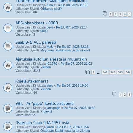
Tuntemattomien Saabistien moikkailu
Uusin viesti Kirjoittaja
tuba
«
La Elo 08, 2026 11:53
Lähetetty Sijainti:
Olitko se sinä?
Vastaukset:
66
1
2
3
4
5
ABS-pistokkeet - 9000
Uusin viesti Kirjoittaja
pevi
«
Pe Elo 07, 2026 22:14
Lähetetty Sijainti:
9000
Vastaukset:
3
Saab 9-5 ACC paneeli
Uusin viesti Kirjoittaja
MzU
«
Pe Elo 07, 2026 22:13
Lähetetty Sijainti:
Myydään Saabin osat ja tarvikkeet
Ajatuksia autoilun arjesta ja muustakin
Uusin viesti Kirjoittaja
IC1970
«
Pe Elo 07, 2026 21:02
Lähetetty Sijainti:
Yleinen
Vastaukset:
8145
1
541
542
543
544
…
Kojelautakamerat
Uusin viesti Kirjoittaja
aero
«
Pe Elo 07, 2026 19:00
Lähetetty Sijainti:
Yleinen
Vastaukset:
44
1
2
3
99 L -74 "papu" käyttöentisöinti
Uusin viesti Kirjoittaja
jarrupoljin
«
Pe Elo 07, 2026 18:52
Lähetetty Sijainti:
Projektit
Vastaukset:
2
Ostetaan Saab 93A 1957 osia.
Uusin viesti Kirjoittaja
jarvri
«
Pe Elo 07, 2026 15:56
Lähetetty Sijainti:
Ostetaan Saabin osat ja tarvikkeet