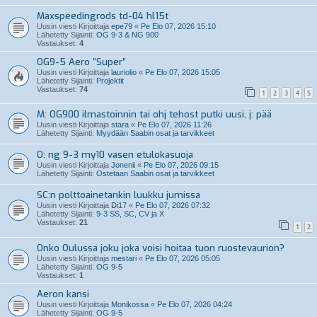
Maxspeedingrods td-04 hl15t
Uusin viesti Kirjoittaja
epe79
«
Pe Elo 07, 2026 15:10
Lähetetty Sijainti:
OG 9-3 & NG 900
Vastaukset:
4
OG9-5 Aero ”Super”
Uusin viesti Kirjoittaja
lauriolio
«
Pe Elo 07, 2026 15:05
Lähetetty Sijainti:
Projektit
Vastaukset:
74
1
2
3
4
5
M: OG900 ilmastoinnin tai ohj tehost putki uusi, j: pää
Uusin viesti Kirjoittaja
stara
«
Pe Elo 07, 2026 11:26
Lähetetty Sijainti:
Myydään Saabin osat ja tarvikkeet
O: ng 9-3 my10 vasen etulokasuoja
Uusin viesti Kirjoittaja
Jonenii
«
Pe Elo 07, 2026 09:15
Lähetetty Sijainti:
Ostetaan Saabin osat ja tarvikkeet
SC:n polttoainetankin luukku jumissa
Uusin viesti Kirjoittaja
Di17
«
Pe Elo 07, 2026 07:32
Lähetetty Sijainti:
9-3 SS, SC, CV ja X
Vastaukset:
21
1
2
Onko Oulussa joku joka voisi hoitaa tuon ruostevaurion?
Uusin viesti Kirjoittaja
mestari
«
Pe Elo 07, 2026 05:05
Lähetetty Sijainti:
OG 9-5
Vastaukset:
1
Aeron kansi
Uusin viesti Kirjoittaja
Monikossa
«
Pe Elo 07, 2026 04:24
Lähetetty Sijainti:
OG 9-5