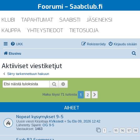
Foorumi – Saabclub.fi
KLUBI
TAPAHTUMAT
SAABISTI
JÄSENEKSI
KAUPPA
YHTEYSTIEDOT
TIETOSUOJA
UKK
Rekisteröidy
Kirjaudu sisään
E
Etusivu
t
Aktiiviset viestiketjut
s
Siirry tarkennettuun hakuun
i
Etsi
Tarkennettu haku
1
2
Seuraava
Haku löysi 71 tulosta
AIHEET
Nopeat kysymykset 9-5
Uusin viesti Kirjoittaja
KVikstedt
«
Su Elo 09, 2026 12:42
Lähetetty Sijainti:
OG 9-5
Vastaukset:
1463
1
95
96
97
98
…
Saab 92 Suomessa