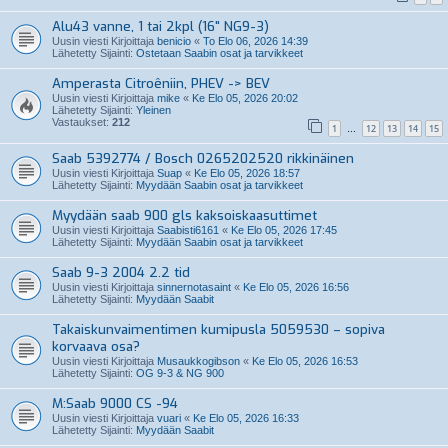
Alu43 vanne, 1 tai 2kpl (16" NG9-3)
Uusin viesti Kirjoittaja
benicio
«
To Elo 06, 2026 14:39
Lähetetty Sijainti:
Ostetaan Saabin osat ja tarvikkeet
Amperasta Citroêniin, PHEV -> BEV
Uusin viesti Kirjoittaja
mike
«
Ke Elo 05, 2026 20:02
Lähetetty Sijainti:
Yleinen
Vastaukset:
212
1
12
13
14
15
…
Saab 5392774 / Bosch 0265202520 rikkinäinen
Uusin viesti Kirjoittaja
Suap
«
Ke Elo 05, 2026 18:57
Lähetetty Sijainti:
Myydään Saabin osat ja tarvikkeet
Myydään saab 900 gls kaksoiskaasuttimet
Uusin viesti Kirjoittaja
Saabisti6161
«
Ke Elo 05, 2026 17:45
Lähetetty Sijainti:
Myydään Saabin osat ja tarvikkeet
Saab 9-3 2004 2.2 tid
Uusin viesti Kirjoittaja
sinnernotasaint
«
Ke Elo 05, 2026 16:56
Lähetetty Sijainti:
Myydään Saabit
Takaiskunvaimentimen kumipusla 5059530 – sopiva
korvaava osa?
Uusin viesti Kirjoittaja
Musaukkogibson
«
Ke Elo 05, 2026 16:53
Lähetetty Sijainti:
OG 9-3 & NG 900
M:Saab 9000 CS -94
Uusin viesti Kirjoittaja
vuari
«
Ke Elo 05, 2026 16:33
Lähetetty Sijainti:
Myydään Saabit