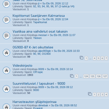
Uusin viesti Kirjoittaja
jt
«
Su Elo 09, 2026 12:12
Lähetetty Sijainti:
92, 93, 94, 95, 96, 97 (2-tahti ja V4)
Vastaukset:
1
Kopittomat Saarijärven Kalmarissa
Uusin viesti Kirjoittaja
jt
«
Su Elo 09, 2026 12:04
Lähetetty Sijainti:
Tapahtumat
Vastaukset:
1
Vaatikaa aina vaihdetut osat takaisin
Uusin viesti Kirjoittaja
mestari
«
Su Elo 09, 2026 11:07
Lähetetty Sijainti:
Yleinen
Vastaukset:
8
OG900-87 K-Jet oikuttelee
Uusin viesti Kirjoittaja
alpo900gle
«
Su Elo 09, 2026 10:33
Lähetetty Sijainti:
90, 99, OG900
Vastaukset:
99
1
4
5
6
7
…
Videokirjasto
Uusin viesti Kirjoittaja
0009
«
Su Elo 09, 2026 10:14
Lähetetty Sijainti:
Off topic
Vastaukset:
1903
1
124
125
126
127
…
Suunnitteluviat / lapsukset - 9000
Uusin viesti Kirjoittaja
0009
«
Su Elo 09, 2026 09:12
Lähetetty Sijainti:
9000
Vastaukset:
50
1
2
3
4
Harrasteauton ylläpitojorinaa
Uusin viesti Kirjoittaja
dimebak
«
Su Elo 09, 2026 08:52
Lähetetty Sijainti:
Projektit