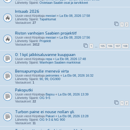
Lähetetty Sijainti:
Ostetaan Saabin osat ja tarvikkeet
Intsaab 2026
Uusin viesti Kirjoittaja
mestari
«
La Elo 08, 2026 17:58
Lähetetty Sijainti:
Tapahtumat
Vastaukset:
27
1
2
Riston vanhojen Saabien projektit!
Uusin viesti Kirjoittaja
mestari
«
La Elo 08, 2026 17:56
Lähetetty Sijainti:
Projektit
Vastaukset:
1612
1
105
106
107
108
…
O: 1 kpl jalkkisaluvanne kuuppaan
Uusin viesti Kirjoittaja
repa
«
La Elo 08, 2026 17:48
Lähetetty Sijainti:
Wanhojen Saabien markkinat
Bensapumpulle menevä virta
Uusin viesti Kirjoittaja
petromies
«
La Elo 08, 2026 16:32
Lähetetty Sijainti:
90, 99, OG900
Vastaukset:
1
Pakoputki
Uusin viesti Kirjoittaja
Bapsu
«
La Elo 08, 2026 13:39
Lähetetty Sijainti:
OG 9-5
Vastaukset:
22
1
2
Turbon paine ei nouse nollan yli.
Uusin viesti Kirjoittaja
Pakari
«
La Elo 08, 2026 13:28
Lähetetty Sijainti:
OG 9-3 & NG 900
Vastaukset:
11