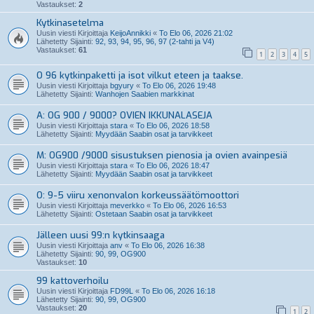
Vastaukset:
2
Kytkinasetelma
Uusin viesti Kirjoittaja
KeijoAnnikki
«
To Elo 06, 2026 21:02
Lähetetty Sijainti:
92, 93, 94, 95, 96, 97 (2-tahti ja V4)
Vastaukset:
61
1
2
3
4
5
O 96 kytkinpaketti ja isot vilkut eteen ja taakse.
Uusin viesti Kirjoittaja
bgyury
«
To Elo 06, 2026 19:48
Lähetetty Sijainti:
Wanhojen Saabien markkinat
A: OG 900 / 9000? OVIEN IKKUNALASEJA
Uusin viesti Kirjoittaja
stara
«
To Elo 06, 2026 18:58
Lähetetty Sijainti:
Myydään Saabin osat ja tarvikkeet
M: OG900 /9000 sisustuksen pienosia ja ovien avainpesiä
Uusin viesti Kirjoittaja
stara
«
To Elo 06, 2026 18:47
Lähetetty Sijainti:
Myydään Saabin osat ja tarvikkeet
O: 9-5 viiru xenonvalon korkeussäätömoottori
Uusin viesti Kirjoittaja
meverkko
«
To Elo 06, 2026 16:53
Lähetetty Sijainti:
Ostetaan Saabin osat ja tarvikkeet
Jälleen uusi 99:n kytkinsaaga
Uusin viesti Kirjoittaja
anv
«
To Elo 06, 2026 16:38
Lähetetty Sijainti:
90, 99, OG900
Vastaukset:
10
99 kattoverhoilu
Uusin viesti Kirjoittaja
FD99L
«
To Elo 06, 2026 16:18
Lähetetty Sijainti:
90, 99, OG900
Vastaukset:
20
1
2