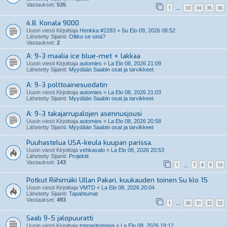
Vastaukset:
535
1
33
34
35
36
…
4.8. Konala 9000
Uusin viesti Kirjoittaja
Henkka #2283
«
Su Elo 09, 2026 08:52
Lähetetty Sijainti:
Olitko se sinä?
Vastaukset:
2
A: 9-3 maalia ice blue-met + lakkaa
Uusin viesti Kirjoittaja
automies
«
La Elo 08, 2026 21:09
Lähetetty Sijainti:
Myydään Saabin osat ja tarvikkeet
A: 9-3 polttoainesuodatin
Uusin viesti Kirjoittaja
automies
«
La Elo 08, 2026 21:03
Lähetetty Sijainti:
Myydään Saabin osat ja tarvikkeet
A: 9-3 takajarrupalojen asennusjousi
Uusin viesti Kirjoittaja
automies
«
La Elo 08, 2026 20:58
Lähetetty Sijainti:
Myydään Saabin osat ja tarvikkeet
Puuhastelua USA-keula kuupan parissa.
Uusin viesti Kirjoittaja
vehkasalo
«
La Elo 08, 2026 20:53
Lähetetty Sijainti:
Projektit
Vastaukset:
143
1
7
8
9
10
…
Potkut Riihimäki Ullan Pakari, kuukauden toinen Su klo 15
Uusin viesti Kirjoittaja
VMTD
«
La Elo 08, 2026 20:04
Lähetetty Sijainti:
Tapahtumat
Vastaukset:
493
1
30
31
32
33
…
Saab 9-5 jalopuuratti
Uusin viesti Kirjoittaja
tonnaritomppa
«
La Elo 08, 2026 19:12