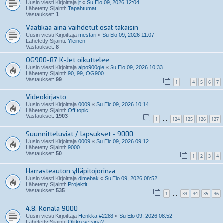
Uusin viesti Kirjoittaja
jt
«
Su Elo 09, 2026 12:04
Lähetetty Sijainti:
Tapahtumat
Vastaukset:
1
Vaatikaa aina vaihdetut osat takaisin
Uusin viesti Kirjoittaja
mestari
«
Su Elo 09, 2026 11:07
Lähetetty Sijainti:
Yleinen
Vastaukset:
8
OG900-87 K-Jet oikuttelee
Uusin viesti Kirjoittaja
alpo900gle
«
Su Elo 09, 2026 10:33
Lähetetty Sijainti:
90, 99, OG900
Vastaukset:
99
1
4
5
6
7
…
Videokirjasto
Uusin viesti Kirjoittaja
0009
«
Su Elo 09, 2026 10:14
Lähetetty Sijainti:
Off topic
Vastaukset:
1903
1
124
125
126
127
…
Suunnitteluviat / lapsukset - 9000
Uusin viesti Kirjoittaja
0009
«
Su Elo 09, 2026 09:12
Lähetetty Sijainti:
9000
Vastaukset:
50
1
2
3
4
Harrasteauton ylläpitojorinaa
Uusin viesti Kirjoittaja
dimebak
«
Su Elo 09, 2026 08:52
Lähetetty Sijainti:
Projektit
Vastaukset:
535
1
33
34
35
36
…
4.8. Konala 9000
Uusin viesti Kirjoittaja
Henkka #2283
«
Su Elo 09, 2026 08:52
Lähetetty Sijainti:
Olitko se sinä?