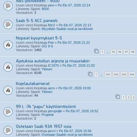
ABS-pistokkeet - 9000
Uusin viesti Kirjoittaja
pevi
«
Pe Elo 07, 2026 22:14
Lähetetty Sijainti:
9000
Vastaukset:
3
Saab 9-5 ACC paneeli
Uusin viesti Kirjoittaja
MzU
«
Pe Elo 07, 2026 22:13
Lähetetty Sijainti:
Myydään Saabin osat ja tarvikkeet
Nopeat kysymykset 9-5
Uusin viesti Kirjoittaja
Pee
«
Pe Elo 07, 2026 21:22
Lähetetty Sijainti:
OG 9-5
Vastaukset:
1462
1
95
96
97
98
…
Ajatuksia autoilun arjesta ja muustakin
Uusin viesti Kirjoittaja
IC1970
«
Pe Elo 07, 2026 21:02
Lähetetty Sijainti:
Yleinen
Vastaukset:
8145
1
541
542
543
544
…
Kojelautakamerat
Uusin viesti Kirjoittaja
aero
«
Pe Elo 07, 2026 19:00
Lähetetty Sijainti:
Yleinen
Vastaukset:
44
1
2
3
99 L -74 "papu" käyttöentisöinti
Uusin viesti Kirjoittaja
jarrupoljin
«
Pe Elo 07, 2026 18:52
Lähetetty Sijainti:
Projektit
Vastaukset:
2
Ostetaan Saab 93A 1957 osia.
Uusin viesti Kirjoittaja
jarvri
«
Pe Elo 07, 2026 15:56
Lähetetty Sijainti:
Ostetaan Saabin osat ja tarvikkeet