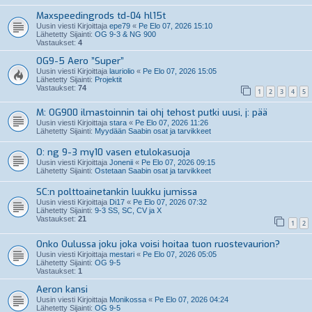
Maxspeedingrods td-04 hl15t
Uusin viesti Kirjoittaja
epe79
«
Pe Elo 07, 2026 15:10
Lähetetty Sijainti:
OG 9-3 & NG 900
Vastaukset:
4
OG9-5 Aero ”Super”
Uusin viesti Kirjoittaja
lauriolio
«
Pe Elo 07, 2026 15:05
Lähetetty Sijainti:
Projektit
Vastaukset:
74
1
2
3
4
5
M: OG900 ilmastoinnin tai ohj tehost putki uusi, j: pää
Uusin viesti Kirjoittaja
stara
«
Pe Elo 07, 2026 11:26
Lähetetty Sijainti:
Myydään Saabin osat ja tarvikkeet
O: ng 9-3 my10 vasen etulokasuoja
Uusin viesti Kirjoittaja
Jonenii
«
Pe Elo 07, 2026 09:15
Lähetetty Sijainti:
Ostetaan Saabin osat ja tarvikkeet
SC:n polttoainetankin luukku jumissa
Uusin viesti Kirjoittaja
Di17
«
Pe Elo 07, 2026 07:32
Lähetetty Sijainti:
9-3 SS, SC, CV ja X
Vastaukset:
21
1
2
Onko Oulussa joku joka voisi hoitaa tuon ruostevaurion?
Uusin viesti Kirjoittaja
mestari
«
Pe Elo 07, 2026 05:05
Lähetetty Sijainti:
OG 9-5
Vastaukset:
1
Aeron kansi
Uusin viesti Kirjoittaja
Monikossa
«
Pe Elo 07, 2026 04:24
Lähetetty Sijainti:
OG 9-5