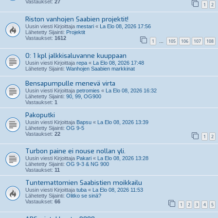
Vastaukset:
27
1
2
Riston vanhojen Saabien projektit!
Uusin viesti Kirjoittaja
mestari
«
La Elo 08, 2026 17:56
Lähetetty Sijainti:
Projektit
Vastaukset:
1612
1
105
106
107
108
…
O: 1 kpl jalkkisaluvanne kuuppaan
Uusin viesti Kirjoittaja
repa
«
La Elo 08, 2026 17:48
Lähetetty Sijainti:
Wanhojen Saabien markkinat
Bensapumpulle menevä virta
Uusin viesti Kirjoittaja
petromies
«
La Elo 08, 2026 16:32
Lähetetty Sijainti:
90, 99, OG900
Vastaukset:
1
Pakoputki
Uusin viesti Kirjoittaja
Bapsu
«
La Elo 08, 2026 13:39
Lähetetty Sijainti:
OG 9-5
Vastaukset:
22
1
2
Turbon paine ei nouse nollan yli.
Uusin viesti Kirjoittaja
Pakari
«
La Elo 08, 2026 13:28
Lähetetty Sijainti:
OG 9-3 & NG 900
Vastaukset:
11
Tuntemattomien Saabistien moikkailu
Uusin viesti Kirjoittaja
tuba
«
La Elo 08, 2026 11:53
Lähetetty Sijainti:
Olitko se sinä?
Vastaukset:
66
1
2
3
4
5