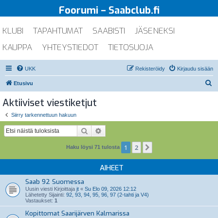
Foorumi – Saabclub.fi
KLUBI
TAPAHTUMAT
SAABISTI
JÄSENEKSI
KAUPPA
YHTEYSTIEDOT
TIETOSUOJA
UKK
Rekisteröidy
Kirjaudu sisään
E
Etusivu
t
Aktiiviset viestiketjut
s
Siirry tarkennettuun hakuun
i
Etsi
Tarkennettu haku
1
2
Seuraava
Haku löysi 71 tulosta
AIHEET
Saab 92 Suomessa
Uusin viesti Kirjoittaja
jt
«
Su Elo 09, 2026 12:12
Lähetetty Sijainti:
92, 93, 94, 95, 96, 97 (2-tahti ja V4)
Vastaukset:
1
Kopittomat Saarijärven Kalmarissa