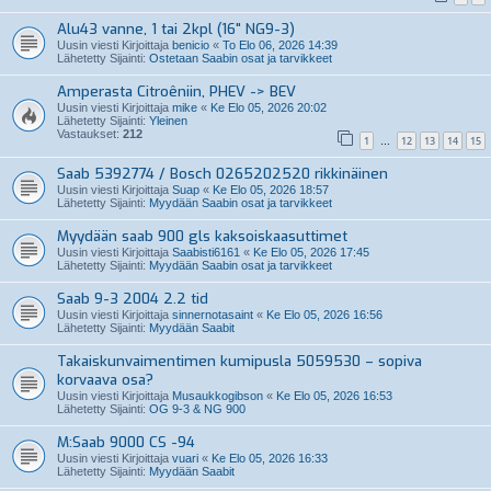
Alu43 vanne, 1 tai 2kpl (16" NG9-3)
Uusin viesti Kirjoittaja
benicio
«
To Elo 06, 2026 14:39
Lähetetty Sijainti:
Ostetaan Saabin osat ja tarvikkeet
Amperasta Citroêniin, PHEV -> BEV
Uusin viesti Kirjoittaja
mike
«
Ke Elo 05, 2026 20:02
Lähetetty Sijainti:
Yleinen
Vastaukset:
212
1
12
13
14
15
…
Saab 5392774 / Bosch 0265202520 rikkinäinen
Uusin viesti Kirjoittaja
Suap
«
Ke Elo 05, 2026 18:57
Lähetetty Sijainti:
Myydään Saabin osat ja tarvikkeet
Myydään saab 900 gls kaksoiskaasuttimet
Uusin viesti Kirjoittaja
Saabisti6161
«
Ke Elo 05, 2026 17:45
Lähetetty Sijainti:
Myydään Saabin osat ja tarvikkeet
Saab 9-3 2004 2.2 tid
Uusin viesti Kirjoittaja
sinnernotasaint
«
Ke Elo 05, 2026 16:56
Lähetetty Sijainti:
Myydään Saabit
Takaiskunvaimentimen kumipusla 5059530 – sopiva
korvaava osa?
Uusin viesti Kirjoittaja
Musaukkogibson
«
Ke Elo 05, 2026 16:53
Lähetetty Sijainti:
OG 9-3 & NG 900
M:Saab 9000 CS -94
Uusin viesti Kirjoittaja
vuari
«
Ke Elo 05, 2026 16:33
Lähetetty Sijainti:
Myydään Saabit