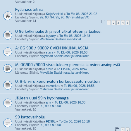
Vastaukset:
2
Kytkinasetelma
Uusin viesti Kirjoittaja
KeijoAnnikki
«
To Elo 06, 2026 21:02
Lähetetty Sijainti:
92, 93, 94, 95, 96, 97 (2-tahti ja V4)
Vastaukset:
61
1
2
3
4
5
O 96 kytkinpaketti ja isot vilkut eteen ja taakse.
Uusin viesti Kirjoittaja
bgyury
«
To Elo 06, 2026 19:48
Lähetetty Sijainti:
Wanhojen Saabien markkinat
A: OG 900 / 9000? OVIEN IKKUNALASEJA
Uusin viesti Kirjoittaja
stara
«
To Elo 06, 2026 18:58
Lähetetty Sijainti:
Myydään Saabin osat ja tarvikkeet
M: OG900 /9000 sisustuksen pienosia ja ovien avainpesiä
Uusin viesti Kirjoittaja
stara
«
To Elo 06, 2026 18:47
Lähetetty Sijainti:
Myydään Saabin osat ja tarvikkeet
O: 9-5 viiru xenonvalon korkeussäätömoottori
Uusin viesti Kirjoittaja
meverkko
«
To Elo 06, 2026 16:53
Lähetetty Sijainti:
Ostetaan Saabin osat ja tarvikkeet
Jälleen uusi 99:n kytkinsaaga
Uusin viesti Kirjoittaja
anv
«
To Elo 06, 2026 16:38
Lähetetty Sijainti:
90, 99, OG900
Vastaukset:
10
99 kattoverhoilu
Uusin viesti Kirjoittaja
FD99L
«
To Elo 06, 2026 16:18
Lähetetty Sijainti:
90, 99, OG900
Vastaukset:
20
1
2