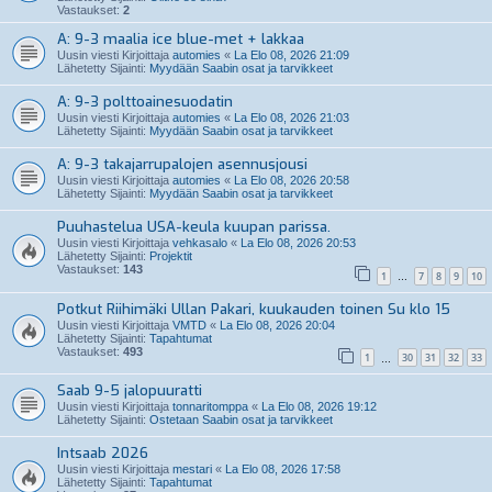
Vastaukset:
2
A: 9-3 maalia ice blue-met + lakkaa
Uusin viesti Kirjoittaja
automies
«
La Elo 08, 2026 21:09
Lähetetty Sijainti:
Myydään Saabin osat ja tarvikkeet
A: 9-3 polttoainesuodatin
Uusin viesti Kirjoittaja
automies
«
La Elo 08, 2026 21:03
Lähetetty Sijainti:
Myydään Saabin osat ja tarvikkeet
A: 9-3 takajarrupalojen asennusjousi
Uusin viesti Kirjoittaja
automies
«
La Elo 08, 2026 20:58
Lähetetty Sijainti:
Myydään Saabin osat ja tarvikkeet
Puuhastelua USA-keula kuupan parissa.
Uusin viesti Kirjoittaja
vehkasalo
«
La Elo 08, 2026 20:53
Lähetetty Sijainti:
Projektit
Vastaukset:
143
1
7
8
9
10
…
Potkut Riihimäki Ullan Pakari, kuukauden toinen Su klo 15
Uusin viesti Kirjoittaja
VMTD
«
La Elo 08, 2026 20:04
Lähetetty Sijainti:
Tapahtumat
Vastaukset:
493
1
30
31
32
33
…
Saab 9-5 jalopuuratti
Uusin viesti Kirjoittaja
tonnaritomppa
«
La Elo 08, 2026 19:12
Lähetetty Sijainti:
Ostetaan Saabin osat ja tarvikkeet
Intsaab 2026
Uusin viesti Kirjoittaja
mestari
«
La Elo 08, 2026 17:58
Lähetetty Sijainti:
Tapahtumat