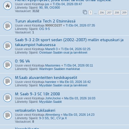
Uusin viesti Kirjoittaja
jus
«
Ti Elo 04, 2026 09:47
Lähetetty Sijainti:
90, 99, OG900
Vastaukset:
3132
1
206
207
208
209
…
Turun alueella Tech 2 Etsinnässä
Uusin viesti Kirjoittaja
9000CD23T
«
Ti Elo 04, 2026 07:35
Lähetetty Sijainti:
OG 9-5
Vastaukset:
1
Saab 9-3 2.0t sport sedan (2002-2007) mallin etupuskuri ja
takaumpiot hakusessa
Uusin viesti Kirjoittaja
Mane9-3
«
Ti Elo 04, 2026 02:25
Lähetetty Sijainti:
Ostetaan Saabin osat ja tarvikkeet
O: 96 V4
Uusin viesti Kirjoittaja
Mastomies
«
Ti Elo 04, 2026 00:11
Lähetetty Sijainti:
Wanhojen Saabien markkinat
M:Saab aluvanteitten keskikapselit
Uusin viesti Kirjoittaja
hanniee
«
Ma Elo 03, 2026 16:42
Lähetetty Sijainti:
Myydään Saabin osat ja tarvikkeet
M: Saab 9-3 SC 1.8t 2008
Uusin viesti Kirjoittaja
JohnJocke
«
Ma Elo 03, 2026 16:03
Lähetetty Sijainti:
Myydään Saabit
vetoakselin tukilaakeri
Uusin viesti Kirjoittaja
Ahrenberg
«
Ma Elo 03, 2026 14:23
Lähetetty Sijainti:
9-3 SS, SC, CV ja X
Vastaukset:
8