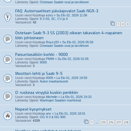
Lähetetty Sijainti:
Ostetaan Saabin osat ja tarvikkeet
FAQ: Automaattiset päiväajovalot Saab NG9-3
Uusin viesti Kirjoittaja
ezku
«
Su Elo 02, 2026 11:06
Lähetetty Sijainti:
9-3 SS, SC, CV ja X
Vastaukset:
42
1
2
3
Ostetaan Saab 9-3 SS (2003) oikean takavalon 4-napainen
liitin johtoineen
Uusin viesti Kirjoittaja
Royzz83
«
Su Elo 02, 2026 05:59
Lähetetty Sijainti:
Ostetaan Saabin osat ja tarvikkeet
Paisuntasäiliön korkki - 9000
Uusin viesti Kirjoittaja
PM99
«
Su Elo 02, 2026 01:05
Lähetetty Sijainti:
9000
Vastaukset:
3
Moottori-lehti ja Saab 9-5
Uusin viesti Kirjoittaja
0009
«
La Elo 01, 2026 19:59
Lähetetty Sijainti:
Auton maahantuonti
Vastaukset:
3
O: ruskeaa vinyyliä kuskin penkkiin
Uusin viesti Kirjoittaja
Michelin
«
La Elo 01, 2026 19:33
Lähetetty Sijainti:
Wanhojen Saabien markkinat
Nopeat kysymykset
Uusin viesti Kirjoittaja
anv
«
La Elo 01, 2026 18:01
Lähetetty Sijainti:
OG 9-3 & NG 900
Vastaukset:
4159
1
275
276
277
278
…