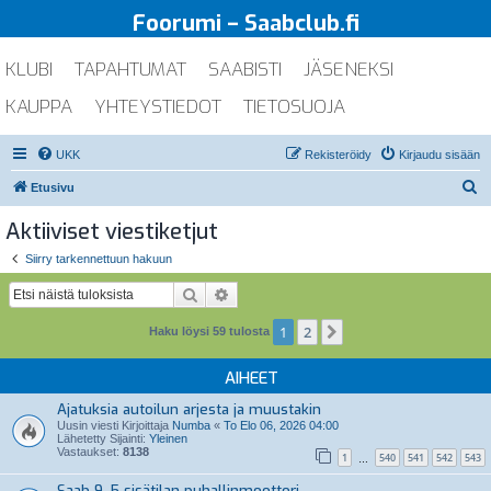
Foorumi – Saabclub.fi
KLUBI
TAPAHTUMAT
SAABISTI
JÄSENEKSI
KAUPPA
YHTEYSTIEDOT
TIETOSUOJA
UKK
Rekisteröidy
Kirjaudu sisään
E
Etusivu
t
Aktiiviset viestiketjut
s
Siirry tarkennettuun hakuun
i
Etsi
Tarkennettu haku
1
2
Seuraava
Haku löysi 59 tulosta
AIHEET
Ajatuksia autoilun arjesta ja muustakin
Uusin viesti Kirjoittaja
Numba
«
To Elo 06, 2026 04:00
Lähetetty Sijainti:
Yleinen
Vastaukset:
8138
1
540
541
542
543
…
Saab 9-5 sisätilan puhallinmoottori