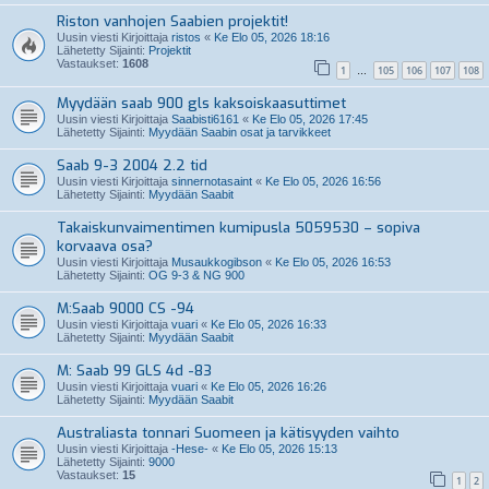
Riston vanhojen Saabien projektit!
Uusin viesti Kirjoittaja
ristos
«
Ke Elo 05, 2026 18:16
Lähetetty Sijainti:
Projektit
Vastaukset:
1608
1
105
106
107
108
…
Myydään saab 900 gls kaksoiskaasuttimet
Uusin viesti Kirjoittaja
Saabisti6161
«
Ke Elo 05, 2026 17:45
Lähetetty Sijainti:
Myydään Saabin osat ja tarvikkeet
Saab 9-3 2004 2.2 tid
Uusin viesti Kirjoittaja
sinnernotasaint
«
Ke Elo 05, 2026 16:56
Lähetetty Sijainti:
Myydään Saabit
Takaiskunvaimentimen kumipusla 5059530 – sopiva
korvaava osa?
Uusin viesti Kirjoittaja
Musaukkogibson
«
Ke Elo 05, 2026 16:53
Lähetetty Sijainti:
OG 9-3 & NG 900
M:Saab 9000 CS -94
Uusin viesti Kirjoittaja
vuari
«
Ke Elo 05, 2026 16:33
Lähetetty Sijainti:
Myydään Saabit
M: Saab 99 GLS 4d -83
Uusin viesti Kirjoittaja
vuari
«
Ke Elo 05, 2026 16:26
Lähetetty Sijainti:
Myydään Saabit
Australiasta tonnari Suomeen ja kätisyyden vaihto
Uusin viesti Kirjoittaja
-Hese-
«
Ke Elo 05, 2026 15:13
Lähetetty Sijainti:
9000
Vastaukset:
15
1
2