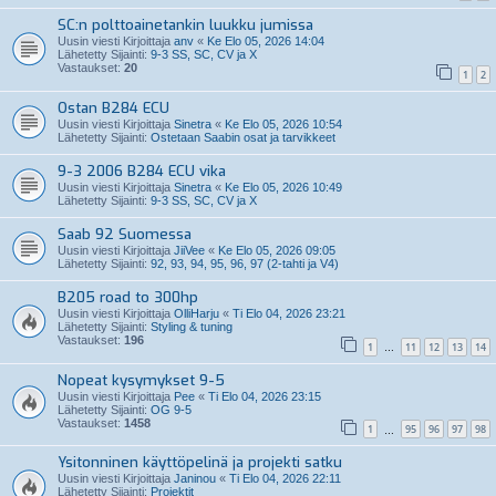
SC:n polttoainetankin luukku jumissa
Uusin viesti Kirjoittaja
anv
«
Ke Elo 05, 2026 14:04
Lähetetty Sijainti:
9-3 SS, SC, CV ja X
Vastaukset:
20
1
2
Ostan B284 ECU
Uusin viesti Kirjoittaja
Sinetra
«
Ke Elo 05, 2026 10:54
Lähetetty Sijainti:
Ostetaan Saabin osat ja tarvikkeet
9-3 2006 B284 ECU vika
Uusin viesti Kirjoittaja
Sinetra
«
Ke Elo 05, 2026 10:49
Lähetetty Sijainti:
9-3 SS, SC, CV ja X
Saab 92 Suomessa
Uusin viesti Kirjoittaja
JiiVee
«
Ke Elo 05, 2026 09:05
Lähetetty Sijainti:
92, 93, 94, 95, 96, 97 (2-tahti ja V4)
B205 road to 300hp
Uusin viesti Kirjoittaja
OlliHarju
«
Ti Elo 04, 2026 23:21
Lähetetty Sijainti:
Styling & tuning
Vastaukset:
196
1
11
12
13
14
…
Nopeat kysymykset 9-5
Uusin viesti Kirjoittaja
Pee
«
Ti Elo 04, 2026 23:15
Lähetetty Sijainti:
OG 9-5
Vastaukset:
1458
1
95
96
97
98
…
Ysitonninen käyttöpelinä ja projekti satku
Uusin viesti Kirjoittaja
Janinou
«
Ti Elo 04, 2026 22:11
Lähetetty Sijainti:
Projektit