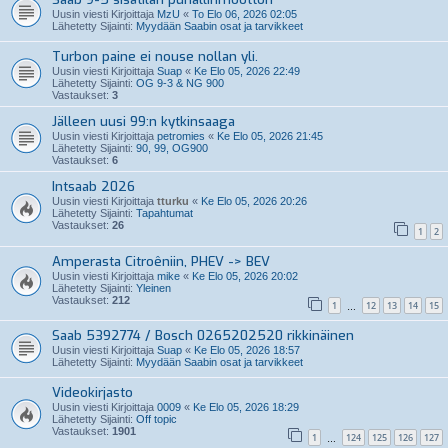
Uusin viesti Kirjoittaja
MzU
«
To Elo 06, 2026 02:05
Lähetetty Sijainti:
Myydään Saabin osat ja tarvikkeet
Turbon paine ei nouse nollan yli.
Uusin viesti Kirjoittaja
Suap
«
Ke Elo 05, 2026 22:49
Lähetetty Sijainti:
OG 9-3 & NG 900
Vastaukset:
3
Jälleen uusi 99:n kytkinsaaga
Uusin viesti Kirjoittaja
petromies
«
Ke Elo 05, 2026 21:45
Lähetetty Sijainti:
90, 99, OG900
Vastaukset:
6
Intsaab 2026
Uusin viesti Kirjoittaja
tturku
«
Ke Elo 05, 2026 20:26
Lähetetty Sijainti:
Tapahtumat
Vastaukset:
26
1
2
Amperasta Citroêniin, PHEV -> BEV
Uusin viesti Kirjoittaja
mike
«
Ke Elo 05, 2026 20:02
Lähetetty Sijainti:
Yleinen
Vastaukset:
212
1
12
13
14
15
…
Saab 5392774 / Bosch 0265202520 rikkinäinen
Uusin viesti Kirjoittaja
Suap
«
Ke Elo 05, 2026 18:57
Lähetetty Sijainti:
Myydään Saabin osat ja tarvikkeet
Videokirjasto
Uusin viesti Kirjoittaja
0009
«
Ke Elo 05, 2026 18:29
Lähetetty Sijainti:
Off topic
Vastaukset:
1901
1
124
125
126
127
…