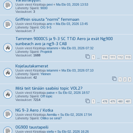
Varashälyytin.
Uusin viesti Kirjoittaja
pevi
«
Ma Elo 03, 2026 13:53
Lähetetty Sijainti:
9000
Vastaukset:
3
Griffinin sisusta "normi" femmaan
Uusin viesti Kirjoittaja
arto
«
Ma Elo 03, 2026 13:45
Lähetetty Sijainti:
OG 9-5
Vastaukset:
7
Tammen 9000CS ja 9-3 SC TTiD Aero ja exät Ng900
sunbeach avo ja ng9-3 CAB
Uusin viesti Kirjoittaja
tetammi
«
Ma Elo 03, 2026 07:32
Lähetetty Sijainti:
Projektit
Vastaukset:
1688
1
110
111
112
113
…
Kojelautakamerat
Uusin viesti Kirjoittaja
tetammi
«
Ma Elo 03, 2026 07:10
Lähetetty Sijainti:
Yleinen
Vastaukset:
42
1
2
3
Mitä teit tänään saabiisi topic VOL2?
Uusin viesti Kirjoittaja
patse
«
Su Elo 02, 2026 18:57
Lähetetty Sijainti:
Off topic
Vastaukset:
7214
1
478
479
480
481
…
NG 9-3 Aero / Kotka
Uusin viesti Kirjoittaja
Aemilia
«
Su Elo 02, 2026 17:54
Lähetetty Sijainti:
Olitko se sinä?
OG900 taustapeili
Uusin viesti Kirjoittaja
stefa
«
Su Elo 02, 2026 16:26