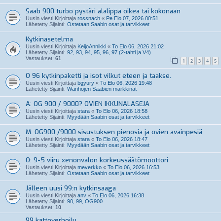
Saab 900 turbo pystäri alalippa oikea tai kokonaan
Uusin viesti Kirjoittaja
rossnach
«
Pe Elo 07, 2026 00:51
Lähetetty Sijainti:
Ostetaan Saabin osat ja tarvikkeet
Kytkinasetelma
Uusin viesti Kirjoittaja
KeijoAnnikki
«
To Elo 06, 2026 21:02
Lähetetty Sijainti:
92, 93, 94, 95, 96, 97 (2-tahti ja V4)
Vastaukset:
61
1
2
3
4
5
O 96 kytkinpaketti ja isot vilkut eteen ja taakse.
Uusin viesti Kirjoittaja
bgyury
«
To Elo 06, 2026 19:48
Lähetetty Sijainti:
Wanhojen Saabien markkinat
A: OG 900 / 9000? OVIEN IKKUNALASEJA
Uusin viesti Kirjoittaja
stara
«
To Elo 06, 2026 18:58
Lähetetty Sijainti:
Myydään Saabin osat ja tarvikkeet
M: OG900 /9000 sisustuksen pienosia ja ovien avainpesiä
Uusin viesti Kirjoittaja
stara
«
To Elo 06, 2026 18:47
Lähetetty Sijainti:
Myydään Saabin osat ja tarvikkeet
O: 9-5 viiru xenonvalon korkeussäätömoottori
Uusin viesti Kirjoittaja
meverkko
«
To Elo 06, 2026 16:53
Lähetetty Sijainti:
Ostetaan Saabin osat ja tarvikkeet
Jälleen uusi 99:n kytkinsaaga
Uusin viesti Kirjoittaja
anv
«
To Elo 06, 2026 16:38
Lähetetty Sijainti:
90, 99, OG900
Vastaukset:
10
99 kattoverhoilu