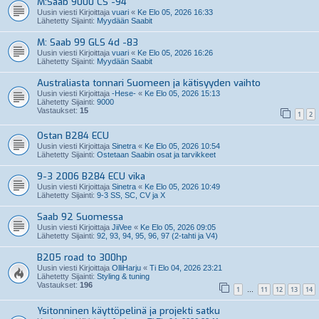
M:Saab 9000 CS -94
Uusin viesti Kirjoittaja
vuari
«
Ke Elo 05, 2026 16:33
Lähetetty Sijainti:
Myydään Saabit
M: Saab 99 GLS 4d -83
Uusin viesti Kirjoittaja
vuari
«
Ke Elo 05, 2026 16:26
Lähetetty Sijainti:
Myydään Saabit
Australiasta tonnari Suomeen ja kätisyyden vaihto
Uusin viesti Kirjoittaja
-Hese-
«
Ke Elo 05, 2026 15:13
Lähetetty Sijainti:
9000
Vastaukset:
15
1
2
Ostan B284 ECU
Uusin viesti Kirjoittaja
Sinetra
«
Ke Elo 05, 2026 10:54
Lähetetty Sijainti:
Ostetaan Saabin osat ja tarvikkeet
9-3 2006 B284 ECU vika
Uusin viesti Kirjoittaja
Sinetra
«
Ke Elo 05, 2026 10:49
Lähetetty Sijainti:
9-3 SS, SC, CV ja X
Saab 92 Suomessa
Uusin viesti Kirjoittaja
JiiVee
«
Ke Elo 05, 2026 09:05
Lähetetty Sijainti:
92, 93, 94, 95, 96, 97 (2-tahti ja V4)
B205 road to 300hp
Uusin viesti Kirjoittaja
OlliHarju
«
Ti Elo 04, 2026 23:21
Lähetetty Sijainti:
Styling & tuning
Vastaukset:
196
1
11
12
13
14
…
Ysitonninen käyttöpelinä ja projekti satku