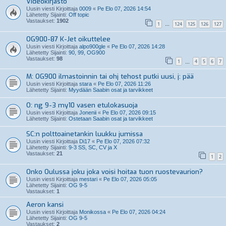
Videokirjasto
Uusin viesti Kirjoittaja
0009
«
Pe Elo 07, 2026 14:54
Lähetetty Sijainti:
Off topic
Vastaukset:
1902
1
124
125
126
127
…
OG900-87 K-Jet oikuttelee
Uusin viesti Kirjoittaja
alpo900gle
«
Pe Elo 07, 2026 14:28
Lähetetty Sijainti:
90, 99, OG900
Vastaukset:
98
1
4
5
6
7
…
M: OG900 ilmastoinnin tai ohj tehost putki uusi, j: pää
Uusin viesti Kirjoittaja
stara
«
Pe Elo 07, 2026 11:26
Lähetetty Sijainti:
Myydään Saabin osat ja tarvikkeet
O: ng 9-3 my10 vasen etulokasuoja
Uusin viesti Kirjoittaja
Jonenii
«
Pe Elo 07, 2026 09:15
Lähetetty Sijainti:
Ostetaan Saabin osat ja tarvikkeet
SC:n polttoainetankin luukku jumissa
Uusin viesti Kirjoittaja
Di17
«
Pe Elo 07, 2026 07:32
Lähetetty Sijainti:
9-3 SS, SC, CV ja X
Vastaukset:
21
1
2
Onko Oulussa joku joka voisi hoitaa tuon ruostevaurion?
Uusin viesti Kirjoittaja
mestari
«
Pe Elo 07, 2026 05:05
Lähetetty Sijainti:
OG 9-5
Vastaukset:
1
Aeron kansi
Uusin viesti Kirjoittaja
Monikossa
«
Pe Elo 07, 2026 04:24
Lähetetty Sijainti:
OG 9-5
Vastaukset:
2