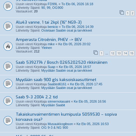
Uusin viesti Kirjoittaja
FD99L
«
To Elo 06, 2026 16:18
Lähetetty Sijainti:
90, 99, OG900
Vastaukset:
20
1
2
Alu43 vanne, 1 tai 2kpl (16" NG9-3)
Uusin viesti Kirjoittaja
benicio
«
To Elo 06, 2026 14:39
Lähetetty Sijainti:
Ostetaan Saabin osat ja tarvikkeet
Amperasta Citroêniin, PHEV -> BEV
Uusin viesti Kirjoittaja
mike
«
Ke Elo 05, 2026 20:02
Lähetetty Sijainti:
Yleinen
Vastaukset:
212
1
12
13
14
15
…
Saab 5392774 / Bosch 0265202520 rikkinäinen
Uusin viesti Kirjoittaja
Suap
«
Ke Elo 05, 2026 18:57
Lähetetty Sijainti:
Myydään Saabin osat ja tarvikkeet
Myydään saab 900 gls kaksoiskaasuttimet
Uusin viesti Kirjoittaja
Saabisti6161
«
Ke Elo 05, 2026 17:45
Lähetetty Sijainti:
Myydään Saabin osat ja tarvikkeet
Saab 9-3 2004 2.2 tid
Uusin viesti Kirjoittaja
sinnernotasaint
«
Ke Elo 05, 2026 16:56
Lähetetty Sijainti:
Myydään Saabit
Takaiskunvaimentimen kumipusla 5059530 – sopiva
korvaava osa?
Uusin viesti Kirjoittaja
Musaukkogibson
«
Ke Elo 05, 2026 16:53
Lähetetty Sijainti:
OG 9-3 & NG 900