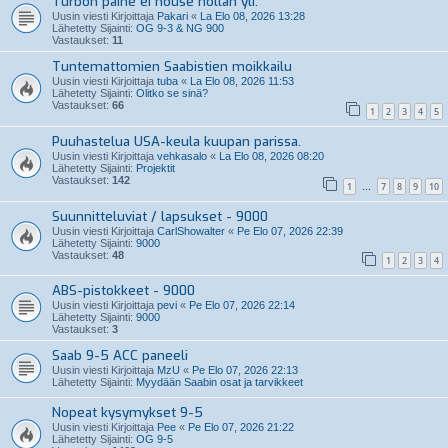
Turbon paine ei nouse nollan yli.
Uusin viesti Kirjoittaja
Pakari
«
La Elo 08, 2026 13:28
Lähetetty Sijainti:
OG 9-3 & NG 900
Vastaukset:
11
Tuntemattomien Saabistien moikkailu
Uusin viesti Kirjoittaja
tuba
«
La Elo 08, 2026 11:53
Lähetetty Sijainti:
Olitko se sinä?
Vastaukset:
66
1
2
3
4
5
Puuhastelua USA-keula kuupan parissa.
Uusin viesti Kirjoittaja
vehkasalo
«
La Elo 08, 2026 08:20
Lähetetty Sijainti:
Projektit
Vastaukset:
142
1
7
8
9
10
…
Suunnitteluviat / lapsukset - 9000
Uusin viesti Kirjoittaja
CarlShowalter
«
Pe Elo 07, 2026 22:39
Lähetetty Sijainti:
9000
Vastaukset:
48
1
2
3
4
ABS-pistokkeet - 9000
Uusin viesti Kirjoittaja
pevi
«
Pe Elo 07, 2026 22:14
Lähetetty Sijainti:
9000
Vastaukset:
3
Saab 9-5 ACC paneeli
Uusin viesti Kirjoittaja
MzU
«
Pe Elo 07, 2026 22:13
Lähetetty Sijainti:
Myydään Saabin osat ja tarvikkeet
Nopeat kysymykset 9-5
Uusin viesti Kirjoittaja
Pee
«
Pe Elo 07, 2026 21:22
Lähetetty Sijainti:
OG 9-5