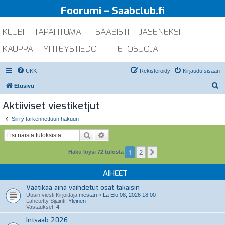
Foorumi – Saabclub.fi
KLUBI
TAPAHTUMAT
SAABISTI
JÄSENEKSI
KAUPPA
YHTEYSTIEDOT
TIETOSUOJA
UKK
Rekisteröidy
Kirjaudu sisään
E
Etusivu
t
Aktiiviset viestiketjut
s
Siirry tarkennettuun hakuun
i
Etsi
Tarkennettu haku
1
2
Seuraava
Haku löysi 72 tulosta
AIHEET
Vaatikaa aina vaihdetut osat takaisin
Uusin viesti Kirjoittaja
mestari
«
La Elo 08, 2026 18:00
Lähetetty Sijainti:
Yleinen
Vastaukset:
4
Intsaab 2026