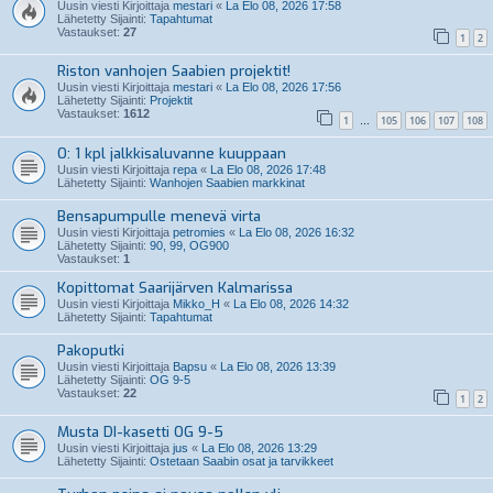
Uusin viesti Kirjoittaja
mestari
«
La Elo 08, 2026 17:58
Lähetetty Sijainti:
Tapahtumat
Vastaukset:
27
1
2
Riston vanhojen Saabien projektit!
Uusin viesti Kirjoittaja
mestari
«
La Elo 08, 2026 17:56
Lähetetty Sijainti:
Projektit
Vastaukset:
1612
1
105
106
107
108
…
O: 1 kpl jalkkisaluvanne kuuppaan
Uusin viesti Kirjoittaja
repa
«
La Elo 08, 2026 17:48
Lähetetty Sijainti:
Wanhojen Saabien markkinat
Bensapumpulle menevä virta
Uusin viesti Kirjoittaja
petromies
«
La Elo 08, 2026 16:32
Lähetetty Sijainti:
90, 99, OG900
Vastaukset:
1
Kopittomat Saarijärven Kalmarissa
Uusin viesti Kirjoittaja
Mikko_H
«
La Elo 08, 2026 14:32
Lähetetty Sijainti:
Tapahtumat
Pakoputki
Uusin viesti Kirjoittaja
Bapsu
«
La Elo 08, 2026 13:39
Lähetetty Sijainti:
OG 9-5
Vastaukset:
22
1
2
Musta DI-kasetti OG 9-5
Uusin viesti Kirjoittaja
jus
«
La Elo 08, 2026 13:29
Lähetetty Sijainti:
Ostetaan Saabin osat ja tarvikkeet