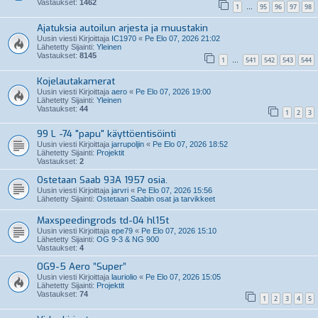
Vastaukset:
1462
1
95
96
97
98
…
Ajatuksia autoilun arjesta ja muustakin
Uusin viesti Kirjoittaja
IC1970
«
Pe Elo 07, 2026 21:02
Lähetetty Sijainti:
Yleinen
Vastaukset:
8145
1
541
542
543
544
…
Kojelautakamerat
Uusin viesti Kirjoittaja
aero
«
Pe Elo 07, 2026 19:00
Lähetetty Sijainti:
Yleinen
Vastaukset:
44
1
2
3
99 L -74 "papu" käyttöentisöinti
Uusin viesti Kirjoittaja
jarrupoljin
«
Pe Elo 07, 2026 18:52
Lähetetty Sijainti:
Projektit
Vastaukset:
2
Ostetaan Saab 93A 1957 osia.
Uusin viesti Kirjoittaja
jarvri
«
Pe Elo 07, 2026 15:56
Lähetetty Sijainti:
Ostetaan Saabin osat ja tarvikkeet
Maxspeedingrods td-04 hl15t
Uusin viesti Kirjoittaja
epe79
«
Pe Elo 07, 2026 15:10
Lähetetty Sijainti:
OG 9-3 & NG 900
Vastaukset:
4
OG9-5 Aero ”Super”
Uusin viesti Kirjoittaja
lauriolio
«
Pe Elo 07, 2026 15:05
Lähetetty Sijainti:
Projektit
Vastaukset:
74
1
2
3
4
5