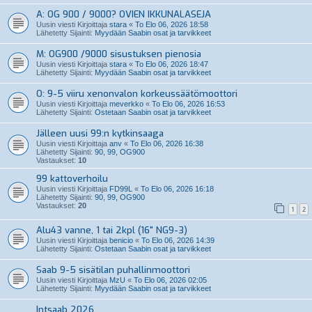
A: OG 900 / 9000? OVIEN IKKUNALASEJA
Uusin viesti Kirjoittaja
stara
«
To Elo 06, 2026 18:58
Lähetetty Sijainti:
Myydään Saabin osat ja tarvikkeet
M: OG900 /9000 sisustuksen pienosia
Uusin viesti Kirjoittaja
stara
«
To Elo 06, 2026 18:47
Lähetetty Sijainti:
Myydään Saabin osat ja tarvikkeet
O: 9-5 viiru xenonvalon korkeussäätömoottori
Uusin viesti Kirjoittaja
meverkko
«
To Elo 06, 2026 16:53
Lähetetty Sijainti:
Ostetaan Saabin osat ja tarvikkeet
Jälleen uusi 99:n kytkinsaaga
Uusin viesti Kirjoittaja
anv
«
To Elo 06, 2026 16:38
Lähetetty Sijainti:
90, 99, OG900
Vastaukset:
10
99 kattoverhoilu
Uusin viesti Kirjoittaja
FD99L
«
To Elo 06, 2026 16:18
Lähetetty Sijainti:
90, 99, OG900
Vastaukset:
20
1
2
Alu43 vanne, 1 tai 2kpl (16" NG9-3)
Uusin viesti Kirjoittaja
benicio
«
To Elo 06, 2026 14:39
Lähetetty Sijainti:
Ostetaan Saabin osat ja tarvikkeet
Saab 9-5 sisätilan puhallinmoottori
Uusin viesti Kirjoittaja
MzU
«
To Elo 06, 2026 02:05
Lähetetty Sijainti:
Myydään Saabin osat ja tarvikkeet
Intsaab 2026