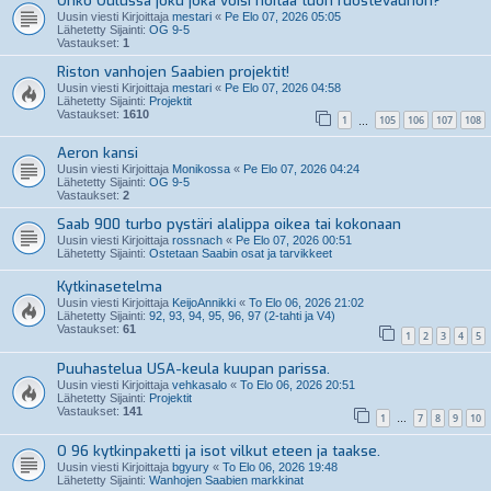
Onko Oulussa joku joka voisi hoitaa tuon ruostevaurion?
Uusin viesti Kirjoittaja
mestari
«
Pe Elo 07, 2026 05:05
Lähetetty Sijainti:
OG 9-5
Vastaukset:
1
Riston vanhojen Saabien projektit!
Uusin viesti Kirjoittaja
mestari
«
Pe Elo 07, 2026 04:58
Lähetetty Sijainti:
Projektit
Vastaukset:
1610
1
105
106
107
108
…
Aeron kansi
Uusin viesti Kirjoittaja
Monikossa
«
Pe Elo 07, 2026 04:24
Lähetetty Sijainti:
OG 9-5
Vastaukset:
2
Saab 900 turbo pystäri alalippa oikea tai kokonaan
Uusin viesti Kirjoittaja
rossnach
«
Pe Elo 07, 2026 00:51
Lähetetty Sijainti:
Ostetaan Saabin osat ja tarvikkeet
Kytkinasetelma
Uusin viesti Kirjoittaja
KeijoAnnikki
«
To Elo 06, 2026 21:02
Lähetetty Sijainti:
92, 93, 94, 95, 96, 97 (2-tahti ja V4)
Vastaukset:
61
1
2
3
4
5
Puuhastelua USA-keula kuupan parissa.
Uusin viesti Kirjoittaja
vehkasalo
«
To Elo 06, 2026 20:51
Lähetetty Sijainti:
Projektit
Vastaukset:
141
1
7
8
9
10
…
O 96 kytkinpaketti ja isot vilkut eteen ja taakse.
Uusin viesti Kirjoittaja
bgyury
«
To Elo 06, 2026 19:48
Lähetetty Sijainti:
Wanhojen Saabien markkinat