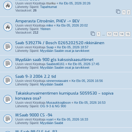
Uusin viesti Kirjoittaja
tturku
«
Ke Elo 05, 2026 20:26
Lähetetty Sijainti:
Tapahtumat
Vastaukset:
26
1
2
Amperasta Citroêniin, PHEV -> BEV
Uusin viesti Kirjoittaja
mike
«
Ke Elo 05, 2026 20:02
Lähetetty Sijainti:
Yleinen
Vastaukset:
212
1
12
13
14
15
…
Saab 5392774 / Bosch 0265202520 rikkinäinen
Uusin viesti Kirjoittaja
Suap
«
Ke Elo 05, 2026 18:57
Lähetetty Sijainti:
Myydään Saabin osat ja tarvikkeet
Myydään saab 900 gls kaksoiskaasuttimet
Uusin viesti Kirjoittaja
Saabisti6161
«
Ke Elo 05, 2026 17:45
Lähetetty Sijainti:
Myydään Saabin osat ja tarvikkeet
Saab 9-3 2004 2.2 tid
Uusin viesti Kirjoittaja
sinnernotasaint
«
Ke Elo 05, 2026 16:56
Lähetetty Sijainti:
Myydään Saabit
Takaiskunvaimentimen kumipusla 5059530 – sopiva
korvaava osa?
Uusin viesti Kirjoittaja
Musaukkogibson
«
Ke Elo 05, 2026 16:53
Lähetetty Sijainti:
OG 9-3 & NG 900
M:Saab 9000 CS -94
Uusin viesti Kirjoittaja
vuari
«
Ke Elo 05, 2026 16:33
Lähetetty Sijainti:
Myydään Saabit
M: Saab 99 GLS 4d -83