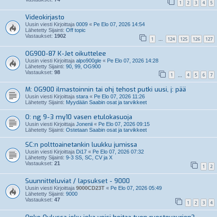
1
2
3
4
5
Videokirjasto
Uusin viesti Kirjoittaja
0009
«
Pe Elo 07, 2026 14:54
Lähetetty Sijainti:
Off topic
Vastaukset:
1902
1
124
125
126
127
…
OG900-87 K-Jet oikuttelee
Uusin viesti Kirjoittaja
alpo900gle
«
Pe Elo 07, 2026 14:28
Lähetetty Sijainti:
90, 99, OG900
Vastaukset:
98
1
4
5
6
7
…
M: OG900 ilmastoinnin tai ohj tehost putki uusi, j: pää
Uusin viesti Kirjoittaja
stara
«
Pe Elo 07, 2026 11:26
Lähetetty Sijainti:
Myydään Saabin osat ja tarvikkeet
O: ng 9-3 my10 vasen etulokasuoja
Uusin viesti Kirjoittaja
Jonenii
«
Pe Elo 07, 2026 09:15
Lähetetty Sijainti:
Ostetaan Saabin osat ja tarvikkeet
SC:n polttoainetankin luukku jumissa
Uusin viesti Kirjoittaja
Di17
«
Pe Elo 07, 2026 07:32
Lähetetty Sijainti:
9-3 SS, SC, CV ja X
Vastaukset:
21
1
2
Suunnitteluviat / lapsukset - 9000
Uusin viesti Kirjoittaja
9000CD23T
«
Pe Elo 07, 2026 05:49
Lähetetty Sijainti:
9000
Vastaukset:
47
1
2
3
4