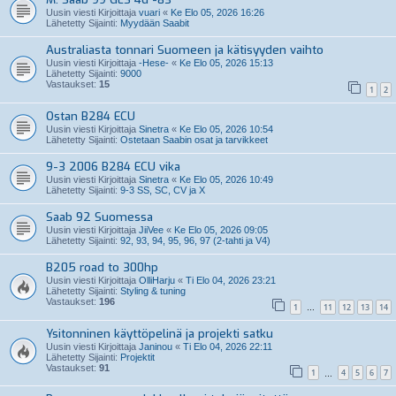
Uusin viesti Kirjoittaja
vuari
«
Ke Elo 05, 2026 16:26
Lähetetty Sijainti:
Myydään Saabit
Australiasta tonnari Suomeen ja kätisyyden vaihto
Uusin viesti Kirjoittaja
-Hese-
«
Ke Elo 05, 2026 15:13
Lähetetty Sijainti:
9000
Vastaukset:
15
1
2
Ostan B284 ECU
Uusin viesti Kirjoittaja
Sinetra
«
Ke Elo 05, 2026 10:54
Lähetetty Sijainti:
Ostetaan Saabin osat ja tarvikkeet
9-3 2006 B284 ECU vika
Uusin viesti Kirjoittaja
Sinetra
«
Ke Elo 05, 2026 10:49
Lähetetty Sijainti:
9-3 SS, SC, CV ja X
Saab 92 Suomessa
Uusin viesti Kirjoittaja
JiiVee
«
Ke Elo 05, 2026 09:05
Lähetetty Sijainti:
92, 93, 94, 95, 96, 97 (2-tahti ja V4)
B205 road to 300hp
Uusin viesti Kirjoittaja
OlliHarju
«
Ti Elo 04, 2026 23:21
Lähetetty Sijainti:
Styling & tuning
Vastaukset:
196
1
11
12
13
14
…
Ysitonninen käyttöpelinä ja projekti satku
Uusin viesti Kirjoittaja
Janinou
«
Ti Elo 04, 2026 22:11
Lähetetty Sijainti:
Projektit
Vastaukset:
91
1
4
5
6
7
…