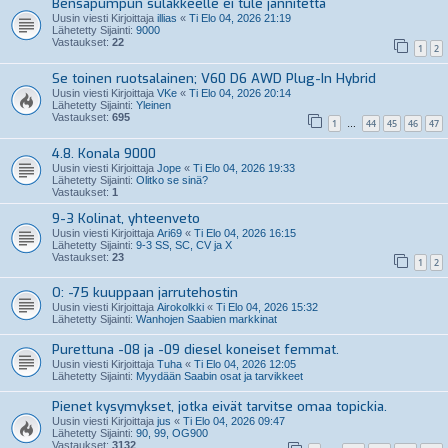
Bensapumpun sulakkeelle ei tule jännitettä
Uusin viesti Kirjoittaja
illias
«
Ti Elo 04, 2026 21:19
Lähetetty Sijainti:
9000
Vastaukset:
22
1
2
Se toinen ruotsalainen; V60 D6 AWD Plug-In Hybrid
Uusin viesti Kirjoittaja
VKe
«
Ti Elo 04, 2026 20:14
Lähetetty Sijainti:
Yleinen
Vastaukset:
695
1
44
45
46
47
…
4.8. Konala 9000
Uusin viesti Kirjoittaja
Jope
«
Ti Elo 04, 2026 19:33
Lähetetty Sijainti:
Olitko se sinä?
Vastaukset:
1
9-3 Kolinat, yhteenveto
Uusin viesti Kirjoittaja
Ari69
«
Ti Elo 04, 2026 16:15
Lähetetty Sijainti:
9-3 SS, SC, CV ja X
Vastaukset:
23
1
2
O: -75 kuuppaan jarrutehostin
Uusin viesti Kirjoittaja
Airokolkki
«
Ti Elo 04, 2026 15:32
Lähetetty Sijainti:
Wanhojen Saabien markkinat
Purettuna -08 ja -09 diesel koneiset femmat.
Uusin viesti Kirjoittaja
Tuha
«
Ti Elo 04, 2026 12:05
Lähetetty Sijainti:
Myydään Saabin osat ja tarvikkeet
Pienet kysymykset, jotka eivät tarvitse omaa topickia.
Uusin viesti Kirjoittaja
jus
«
Ti Elo 04, 2026 09:47
Lähetetty Sijainti:
90, 99, OG900
Vastaukset:
3132