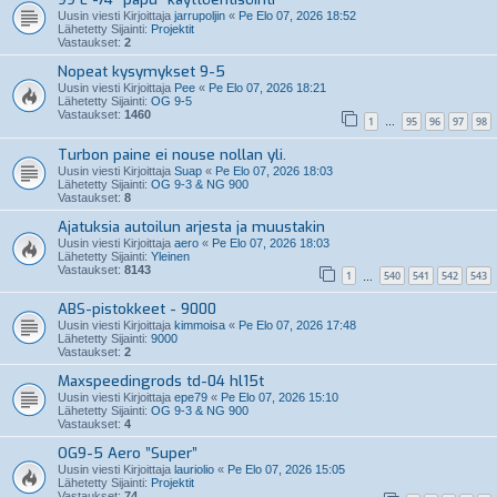
Uusin viesti Kirjoittaja
jarrupoljin
«
Pe Elo 07, 2026 18:52
Lähetetty Sijainti:
Projektit
Vastaukset:
2
Nopeat kysymykset 9-5
Uusin viesti Kirjoittaja
Pee
«
Pe Elo 07, 2026 18:21
Lähetetty Sijainti:
OG 9-5
Vastaukset:
1460
1
95
96
97
98
…
Turbon paine ei nouse nollan yli.
Uusin viesti Kirjoittaja
Suap
«
Pe Elo 07, 2026 18:03
Lähetetty Sijainti:
OG 9-3 & NG 900
Vastaukset:
8
Ajatuksia autoilun arjesta ja muustakin
Uusin viesti Kirjoittaja
aero
«
Pe Elo 07, 2026 18:03
Lähetetty Sijainti:
Yleinen
Vastaukset:
8143
1
540
541
542
543
…
ABS-pistokkeet - 9000
Uusin viesti Kirjoittaja
kimmoisa
«
Pe Elo 07, 2026 17:48
Lähetetty Sijainti:
9000
Vastaukset:
2
Maxspeedingrods td-04 hl15t
Uusin viesti Kirjoittaja
epe79
«
Pe Elo 07, 2026 15:10
Lähetetty Sijainti:
OG 9-3 & NG 900
Vastaukset:
4
OG9-5 Aero ”Super”
Uusin viesti Kirjoittaja
lauriolio
«
Pe Elo 07, 2026 15:05
Lähetetty Sijainti:
Projektit
Vastaukset:
74