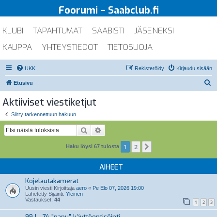
Foorumi – Saabclub.fi
KLUBI
TAPAHTUMAT
SAABISTI
JÄSENEKSI
KAUPPA
YHTEYSTIEDOT
TIETOSUOJA
UKK
Rekisteröidy
Kirjaudu sisään
E
Etusivu
t
Aktiiviset viestiketjut
s
Siirry tarkennettuun hakuun
i
Etsi
Tarkennettu haku
1
2
Seuraava
Haku löysi 67 tulosta
AIHEET
Kojelautakamerat
Uusin viesti Kirjoittaja
aero
«
Pe Elo 07, 2026 19:00
Lähetetty Sijainti:
Yleinen
Vastaukset:
44
1
2
3
99 L -74 "papu" käyttöentisöinti