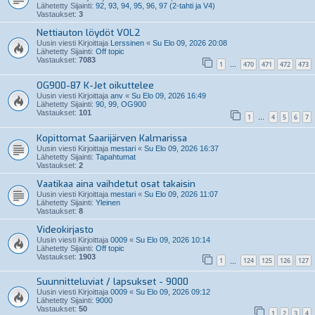
Lähetetty Sijainti:
92, 93, 94, 95, 96, 97 (2-tahti ja V4)
Vastaukset:
3
Nettiauton löydöt VOL2
Uusin viesti Kirjoittaja
Lerssinen
«
Su Elo 09, 2026 20:08
Lähetetty Sijainti:
Off topic
Vastaukset:
7083
1
470
471
472
473
…
OG900-87 K-Jet oikuttelee
Uusin viesti Kirjoittaja
anv
«
Su Elo 09, 2026 16:49
Lähetetty Sijainti:
90, 99, OG900
Vastaukset:
101
1
4
5
6
7
…
Kopittomat Saarijärven Kalmarissa
Uusin viesti Kirjoittaja
mestari
«
Su Elo 09, 2026 16:37
Lähetetty Sijainti:
Tapahtumat
Vastaukset:
2
Vaatikaa aina vaihdetut osat takaisin
Uusin viesti Kirjoittaja
mestari
«
Su Elo 09, 2026 11:07
Lähetetty Sijainti:
Yleinen
Vastaukset:
8
Videokirjasto
Uusin viesti Kirjoittaja
0009
«
Su Elo 09, 2026 10:14
Lähetetty Sijainti:
Off topic
Vastaukset:
1903
1
124
125
126
127
…
Suunnitteluviat / lapsukset - 9000
Uusin viesti Kirjoittaja
0009
«
Su Elo 09, 2026 09:12
Lähetetty Sijainti:
9000
Vastaukset:
50
1
2
3
4