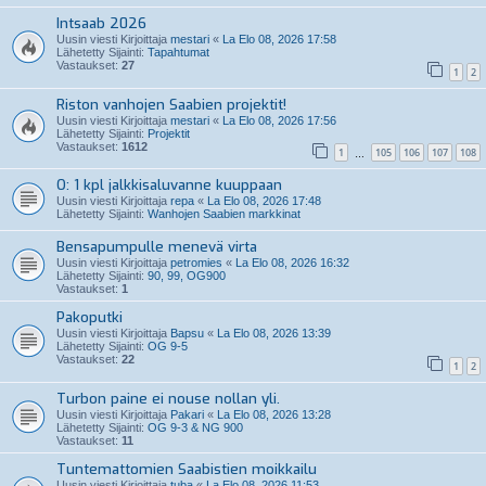
Intsaab 2026
Uusin viesti Kirjoittaja
mestari
«
La Elo 08, 2026 17:58
Lähetetty Sijainti:
Tapahtumat
Vastaukset:
27
1
2
Riston vanhojen Saabien projektit!
Uusin viesti Kirjoittaja
mestari
«
La Elo 08, 2026 17:56
Lähetetty Sijainti:
Projektit
Vastaukset:
1612
1
105
106
107
108
…
O: 1 kpl jalkkisaluvanne kuuppaan
Uusin viesti Kirjoittaja
repa
«
La Elo 08, 2026 17:48
Lähetetty Sijainti:
Wanhojen Saabien markkinat
Bensapumpulle menevä virta
Uusin viesti Kirjoittaja
petromies
«
La Elo 08, 2026 16:32
Lähetetty Sijainti:
90, 99, OG900
Vastaukset:
1
Pakoputki
Uusin viesti Kirjoittaja
Bapsu
«
La Elo 08, 2026 13:39
Lähetetty Sijainti:
OG 9-5
Vastaukset:
22
1
2
Turbon paine ei nouse nollan yli.
Uusin viesti Kirjoittaja
Pakari
«
La Elo 08, 2026 13:28
Lähetetty Sijainti:
OG 9-3 & NG 900
Vastaukset:
11
Tuntemattomien Saabistien moikkailu
Uusin viesti Kirjoittaja
tuba
«
La Elo 08, 2026 11:53