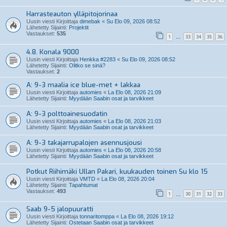
Harrasteauton ylläpitojorinaa
Uusin viesti Kirjoittaja
dimebak
«
Su Elo 09, 2026 08:52
Lähetetty Sijainti:
Projektit
Vastaukset:
535
1
33
34
35
36
…
4.8. Konala 9000
Uusin viesti Kirjoittaja
Henkka #2283
«
Su Elo 09, 2026 08:52
Lähetetty Sijainti:
Olitko se sinä?
Vastaukset:
2
A: 9-3 maalia ice blue-met + lakkaa
Uusin viesti Kirjoittaja
automies
«
La Elo 08, 2026 21:09
Lähetetty Sijainti:
Myydään Saabin osat ja tarvikkeet
A: 9-3 polttoainesuodatin
Uusin viesti Kirjoittaja
automies
«
La Elo 08, 2026 21:03
Lähetetty Sijainti:
Myydään Saabin osat ja tarvikkeet
A: 9-3 takajarrupalojen asennusjousi
Uusin viesti Kirjoittaja
automies
«
La Elo 08, 2026 20:58
Lähetetty Sijainti:
Myydään Saabin osat ja tarvikkeet
Potkut Riihimäki Ullan Pakari, kuukauden toinen Su klo 15
Uusin viesti Kirjoittaja
VMTD
«
La Elo 08, 2026 20:04
Lähetetty Sijainti:
Tapahtumat
Vastaukset:
493
1
30
31
32
33
…
Saab 9-5 jalopuuratti
Uusin viesti Kirjoittaja
tonnaritomppa
«
La Elo 08, 2026 19:12
Lähetetty Sijainti:
Ostetaan Saabin osat ja tarvikkeet