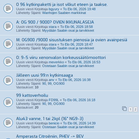
O 96 kytkinpaketti ja isot vilkut eteen ja taakse.
Uusin viesti Kirjoittaja
bgyury
«
To Elo 06, 2026 19:48
Lähetetty Sijainti:
Wanhojen Saabien markkinat
A: OG 900 / 9000? OVIEN IKKUNALASEJA
Uusin viesti Kirjoittaja
stara
«
To Elo 06, 2026 18:58
Lähetetty Sijainti:
Myydään Saabin osat ja tarvikkeet
M: OG900 /9000 sisustuksen pienosia ja ovien avainpesiä
Uusin viesti Kirjoittaja
stara
«
To Elo 06, 2026 18:47
Lähetetty Sijainti:
Myydään Saabin osat ja tarvikkeet
O: 9-5 viiru xenonvalon korkeussäätömoottori
Uusin viesti Kirjoittaja
meverkko
«
To Elo 06, 2026 16:53
Lähetetty Sijainti:
Ostetaan Saabin osat ja tarvikkeet
Jälleen uusi 99:n kytkinsaaga
Uusin viesti Kirjoittaja
anv
«
To Elo 06, 2026 16:38
Lähetetty Sijainti:
90, 99, OG900
Vastaukset:
10
99 kattoverhoilu
Uusin viesti Kirjoittaja
FD99L
«
To Elo 06, 2026 16:18
Lähetetty Sijainti:
90, 99, OG900
Vastaukset:
20
1
2
Alu43 vanne, 1 tai 2kpl (16" NG9-3)
Uusin viesti Kirjoittaja
benicio
«
To Elo 06, 2026 14:39
Lähetetty Sijainti:
Ostetaan Saabin osat ja tarvikkeet
Amperasta Citroêniin, PHEV -> BEV