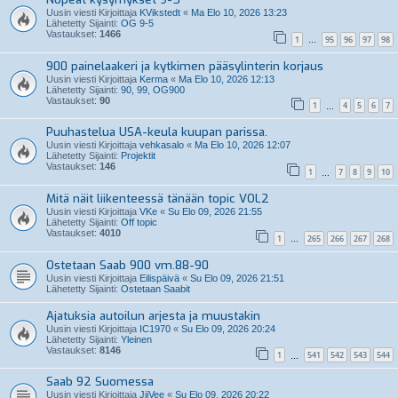
Uusin viesti Kirjoittaja
KVikstedt
«
Ma Elo 10, 2026 13:23
Lähetetty Sijainti:
OG 9-5
Vastaukset:
1466
1
95
96
97
98
…
900 painelaakeri ja kytkimen pääsylinterin korjaus
Uusin viesti Kirjoittaja
Kerma
«
Ma Elo 10, 2026 12:13
Lähetetty Sijainti:
90, 99, OG900
Vastaukset:
90
1
4
5
6
7
…
Puuhastelua USA-keula kuupan parissa.
Uusin viesti Kirjoittaja
vehkasalo
«
Ma Elo 10, 2026 12:07
Lähetetty Sijainti:
Projektit
Vastaukset:
146
1
7
8
9
10
…
Mitä näit liikenteessä tänään topic VOL2
Uusin viesti Kirjoittaja
VKe
«
Su Elo 09, 2026 21:55
Lähetetty Sijainti:
Off topic
Vastaukset:
4010
1
265
266
267
268
…
Ostetaan Saab 900 vm.88-90
Uusin viesti Kirjoittaja
Eilispäivä
«
Su Elo 09, 2026 21:51
Lähetetty Sijainti:
Ostetaan Saabit
Ajatuksia autoilun arjesta ja muustakin
Uusin viesti Kirjoittaja
IC1970
«
Su Elo 09, 2026 20:24
Lähetetty Sijainti:
Yleinen
Vastaukset:
8146
1
541
542
543
544
…
Saab 92 Suomessa
Uusin viesti Kirjoittaja
JiiVee
«
Su Elo 09, 2026 20:22