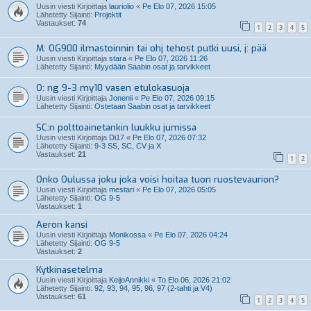
Uusin viesti Kirjoittaja
lauriolio
«
Pe Elo 07, 2026 15:05
Lähetetty Sijainti:
Projektit
Vastaukset:
74
1
2
3
4
5
M: OG900 ilmastoinnin tai ohj tehost putki uusi, j: pää
Uusin viesti Kirjoittaja
stara
«
Pe Elo 07, 2026 11:26
Lähetetty Sijainti:
Myydään Saabin osat ja tarvikkeet
O: ng 9-3 my10 vasen etulokasuoja
Uusin viesti Kirjoittaja
Jonenii
«
Pe Elo 07, 2026 09:15
Lähetetty Sijainti:
Ostetaan Saabin osat ja tarvikkeet
SC:n polttoainetankin luukku jumissa
Uusin viesti Kirjoittaja
Di17
«
Pe Elo 07, 2026 07:32
Lähetetty Sijainti:
9-3 SS, SC, CV ja X
Vastaukset:
21
1
2
Onko Oulussa joku joka voisi hoitaa tuon ruostevaurion?
Uusin viesti Kirjoittaja
mestari
«
Pe Elo 07, 2026 05:05
Lähetetty Sijainti:
OG 9-5
Vastaukset:
1
Aeron kansi
Uusin viesti Kirjoittaja
Monikossa
«
Pe Elo 07, 2026 04:24
Lähetetty Sijainti:
OG 9-5
Vastaukset:
2
Kytkinasetelma
Uusin viesti Kirjoittaja
KeijoAnnikki
«
To Elo 06, 2026 21:02
Lähetetty Sijainti:
92, 93, 94, 95, 96, 97 (2-tahti ja V4)
Vastaukset:
61
1
2
3
4
5