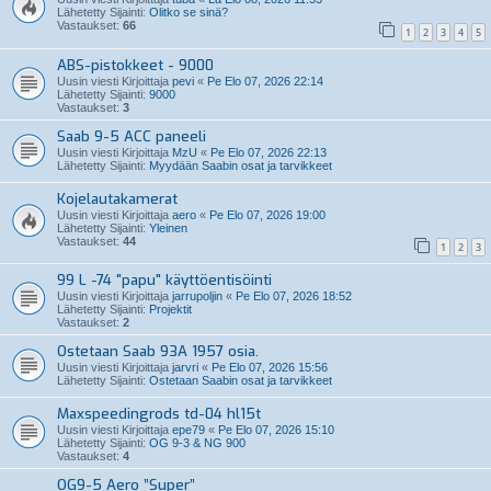
Lähetetty Sijainti:
Olitko se sinä?
Vastaukset:
66
1
2
3
4
5
ABS-pistokkeet - 9000
Uusin viesti Kirjoittaja
pevi
«
Pe Elo 07, 2026 22:14
Lähetetty Sijainti:
9000
Vastaukset:
3
Saab 9-5 ACC paneeli
Uusin viesti Kirjoittaja
MzU
«
Pe Elo 07, 2026 22:13
Lähetetty Sijainti:
Myydään Saabin osat ja tarvikkeet
Kojelautakamerat
Uusin viesti Kirjoittaja
aero
«
Pe Elo 07, 2026 19:00
Lähetetty Sijainti:
Yleinen
Vastaukset:
44
1
2
3
99 L -74 "papu" käyttöentisöinti
Uusin viesti Kirjoittaja
jarrupoljin
«
Pe Elo 07, 2026 18:52
Lähetetty Sijainti:
Projektit
Vastaukset:
2
Ostetaan Saab 93A 1957 osia.
Uusin viesti Kirjoittaja
jarvri
«
Pe Elo 07, 2026 15:56
Lähetetty Sijainti:
Ostetaan Saabin osat ja tarvikkeet
Maxspeedingrods td-04 hl15t
Uusin viesti Kirjoittaja
epe79
«
Pe Elo 07, 2026 15:10
Lähetetty Sijainti:
OG 9-3 & NG 900
Vastaukset:
4
OG9-5 Aero ”Super”