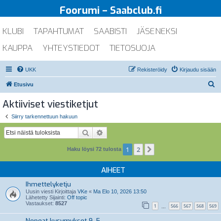
Foorumi – Saabclub.fi
KLUBI
TAPAHTUMAT
SAABISTI
JÄSENEKSI
KAUPPA
YHTEYSTIEDOT
TIETOSUOJA
UKK
Rekisteröidy
Kirjaudu sisään
E
Etusivu
t
Aktiiviset viestiketjut
s
Siirry tarkennettuun hakuun
i
Etsi
Tarkennettu haku
1
2
Seuraava
Haku löysi 72 tulosta
AIHEET
Ihmettelyketju
Uusin viesti Kirjoittaja
VKe
«
Ma Elo 10, 2026 13:50
Lähetetty Sijainti:
Off topic
Vastaukset:
8527
1
566
567
568
569
…
Nopeat kysymykset 9-5