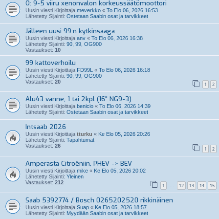
O: 9-5 viiru xenonvalon korkeussäätömoottori
Uusin viesti Kirjoittaja
meverkko
«
To Elo 06, 2026 16:53
Lähetetty Sijainti:
Ostetaan Saabin osat ja tarvikkeet
Jälleen uusi 99:n kytkinsaaga
Uusin viesti Kirjoittaja
anv
«
To Elo 06, 2026 16:38
Lähetetty Sijainti:
90, 99, OG900
Vastaukset:
10
99 kattoverhoilu
Uusin viesti Kirjoittaja
FD99L
«
To Elo 06, 2026 16:18
Lähetetty Sijainti:
90, 99, OG900
Vastaukset:
20
1
2
Alu43 vanne, 1 tai 2kpl (16" NG9-3)
Uusin viesti Kirjoittaja
benicio
«
To Elo 06, 2026 14:39
Lähetetty Sijainti:
Ostetaan Saabin osat ja tarvikkeet
Intsaab 2026
Uusin viesti Kirjoittaja
tturku
«
Ke Elo 05, 2026 20:26
Lähetetty Sijainti:
Tapahtumat
Vastaukset:
26
1
2
Amperasta Citroêniin, PHEV -> BEV
Uusin viesti Kirjoittaja
mike
«
Ke Elo 05, 2026 20:02
Lähetetty Sijainti:
Yleinen
Vastaukset:
212
1
12
13
14
15
…
Saab 5392774 / Bosch 0265202520 rikkinäinen
Uusin viesti Kirjoittaja
Suap
«
Ke Elo 05, 2026 18:57
Lähetetty Sijainti:
Myydään Saabin osat ja tarvikkeet