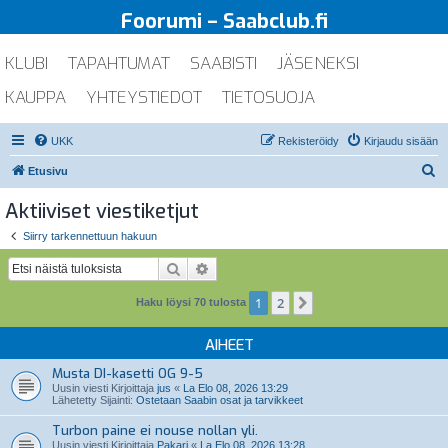
Foorumi – Saabclub.fi
KLUBI
TAPAHTUMAT
SAABISTI
JÄSENEKSI
KAUPPA
YHTEYSTIEDOT
TIETOSUOJA
UKK
Rekisteröidy
Kirjaudu sisään
E
Etusivu
t
Aktiiviset viestiketjut
s
Siirry tarkennettuun hakuun
i
Etsi
Tarkennettu haku
1
2
Seuraava
Haku löysi 70 tulosta
AIHEET
Musta DI-kasetti OG 9-5
Uusin viesti Kirjoittaja
jus
«
La Elo 08, 2026 13:29
Lähetetty Sijainti:
Ostetaan Saabin osat ja tarvikkeet
Turbon paine ei nouse nollan yli.
Uusin viesti Kirjoittaja
Pakari
«
La Elo 08, 2026 13:28