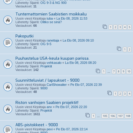
Lähetetty Sijainti:
OG 9-3 & NG 900
Vastaukset:
11
Tuntemattomien Saabistien moikkailu
Uusin viesti Kirjoittaja
tuba
«
La Elo 08, 2026 11:53
Lähetetty Sijainti:
Olitko se sinä?
Vastaukset:
66
1
2
3
4
5
Pakoputki
Uusin viesti Kirjoittaja
ranettaja
«
La Elo 08, 2026 09:10
Lähetetty Sijainti:
OG 9-5
Vastaukset:
21
1
2
Puuhastelua USA-keula kuupan parissa.
Uusin viesti Kirjoittaja
vehkasalo
«
La Elo 08, 2026 08:20
Lähetetty Sijainti:
Projektit
Vastaukset:
142
1
7
8
9
10
…
Suunnitteluviat / lapsukset - 9000
Uusin viesti Kirjoittaja
CarlShowalter
«
Pe Elo 07, 2026 22:39
Lähetetty Sijainti:
9000
Vastaukset:
48
1
2
3
4
Riston vanhojen Saabien projektit!
Uusin viesti Kirjoittaja
anv
«
Pe Elo 07, 2026 22:20
Lähetetty Sijainti:
Projektit
Vastaukset:
1611
1
105
106
107
108
…
ABS-pistokkeet - 9000
Uusin viesti Kirjoittaja
pevi
«
Pe Elo 07, 2026 22:14
Lähetetty Sijainti:
9000