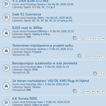
9-3 2006 B284 ECU vika
Uusin viesti Kirjoittaja
Sinetra
«
Ke Elo 05, 2026 10:49
Lähetetty Sijainti:
9-3 SS, SC, CV ja X
Saab 92 Suomessa
Uusin viesti Kirjoittaja
JiiVee
«
Ke Elo 05, 2026 09:05
Lähetetty Sijainti:
92, 93, 94, 95, 96, 97 (2-tahti ja V4)
B205 road to 300hp
Uusin viesti Kirjoittaja
OlliHarju
«
Ti Elo 04, 2026 23:21
Lähetetty Sijainti:
Styling & tuning
Vastaukset:
196
1
11
12
13
14
…
Ysitonninen käyttöpelinä ja projekti satku
Uusin viesti Kirjoittaja
Janinou
«
Ti Elo 04, 2026 22:11
Lähetetty Sijainti:
Projektit
Vastaukset:
91
1
4
5
6
7
…
Bensapumpun sulakkeelle ei tule jännitettä
Uusin viesti Kirjoittaja
illias
«
Ti Elo 04, 2026 21:19
Lähetetty Sijainti:
9000
Vastaukset:
22
1
2
Se toinen ruotsalainen; V60 D6 AWD Plug-In Hybrid
Uusin viesti Kirjoittaja
VKe
«
Ti Elo 04, 2026 20:14
Lähetetty Sijainti:
Yleinen
Vastaukset:
695
1
44
45
46
47
…
4.8. Konala 9000
Uusin viesti Kirjoittaja
Jope
«
Ti Elo 04, 2026 19:33
Lähetetty Sijainti:
Olitko se sinä?