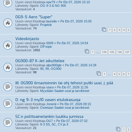
Uusin viesti Kirjoittaja
epe79
«
Pe Elo 07, 2026 15:10
Lähetetty Sijainti:
OG 9-3 & NG 900
Vastaukset:
4
OG9-5 Aero ”Super”
Uusin viesti Kirjoittaja
lauriolio
«
Pe Elo 07, 2026 15:05
Lähetetty Sijainti:
Projektit
Vastaukset:
74
1
2
3
4
5
Videokirjasto
Uusin viesti Kirjoittaja
0009
«
Pe Elo 07, 2026 14:54
Lähetetty Sijainti:
Off topic
Vastaukset:
1902
1
124
125
126
127
…
OG900-87 K-Jet oikuttelee
Uusin viesti Kirjoittaja
alpo900gle
«
Pe Elo 07, 2026 14:28
Lähetetty Sijainti:
90, 99, OG900
Vastaukset:
98
1
4
5
6
7
…
M: OG900 ilmastoinnin tai ohj tehost putki uusi, j: pää
Uusin viesti Kirjoittaja
stara
«
Pe Elo 07, 2026 11:26
Lähetetty Sijainti:
Myydään Saabin osat ja tarvikkeet
O: ng 9-3 my10 vasen etulokasuoja
Uusin viesti Kirjoittaja
Jonenii
«
Pe Elo 07, 2026 09:15
Lähetetty Sijainti:
Ostetaan Saabin osat ja tarvikkeet
SC:n polttoainetankin luukku jumissa
Uusin viesti Kirjoittaja
Di17
«
Pe Elo 07, 2026 07:32
Lähetetty Sijainti:
9-3 SS, SC, CV ja X
Vastaukset:
21
1
2