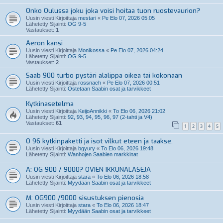
Onko Oulussa joku joka voisi hoitaa tuon ruostevaurion?
Uusin viesti Kirjoittaja
mestari
«
Pe Elo 07, 2026 05:05
Lähetetty Sijainti:
OG 9-5
Vastaukset:
1
Aeron kansi
Uusin viesti Kirjoittaja
Monikossa
«
Pe Elo 07, 2026 04:24
Lähetetty Sijainti:
OG 9-5
Vastaukset:
2
Saab 900 turbo pystäri alalippa oikea tai kokonaan
Uusin viesti Kirjoittaja
rossnach
«
Pe Elo 07, 2026 00:51
Lähetetty Sijainti:
Ostetaan Saabin osat ja tarvikkeet
Kytkinasetelma
Uusin viesti Kirjoittaja
KeijoAnnikki
«
To Elo 06, 2026 21:02
Lähetetty Sijainti:
92, 93, 94, 95, 96, 97 (2-tahti ja V4)
Vastaukset:
61
1
2
3
4
5
O 96 kytkinpaketti ja isot vilkut eteen ja taakse.
Uusin viesti Kirjoittaja
bgyury
«
To Elo 06, 2026 19:48
Lähetetty Sijainti:
Wanhojen Saabien markkinat
A: OG 900 / 9000? OVIEN IKKUNALASEJA
Uusin viesti Kirjoittaja
stara
«
To Elo 06, 2026 18:58
Lähetetty Sijainti:
Myydään Saabin osat ja tarvikkeet
M: OG900 /9000 sisustuksen pienosia
Uusin viesti Kirjoittaja
stara
«
To Elo 06, 2026 18:47
Lähetetty Sijainti:
Myydään Saabin osat ja tarvikkeet