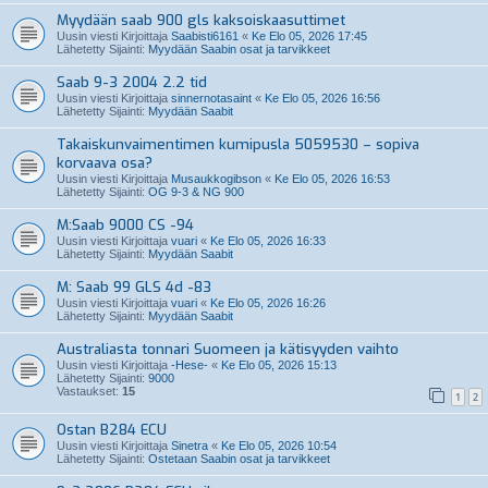
Myydään saab 900 gls kaksoiskaasuttimet
Uusin viesti Kirjoittaja
Saabisti6161
«
Ke Elo 05, 2026 17:45
Lähetetty Sijainti:
Myydään Saabin osat ja tarvikkeet
Saab 9-3 2004 2.2 tid
Uusin viesti Kirjoittaja
sinnernotasaint
«
Ke Elo 05, 2026 16:56
Lähetetty Sijainti:
Myydään Saabit
Takaiskunvaimentimen kumipusla 5059530 – sopiva
korvaava osa?
Uusin viesti Kirjoittaja
Musaukkogibson
«
Ke Elo 05, 2026 16:53
Lähetetty Sijainti:
OG 9-3 & NG 900
M:Saab 9000 CS -94
Uusin viesti Kirjoittaja
vuari
«
Ke Elo 05, 2026 16:33
Lähetetty Sijainti:
Myydään Saabit
M: Saab 99 GLS 4d -83
Uusin viesti Kirjoittaja
vuari
«
Ke Elo 05, 2026 16:26
Lähetetty Sijainti:
Myydään Saabit
Australiasta tonnari Suomeen ja kätisyyden vaihto
Uusin viesti Kirjoittaja
-Hese-
«
Ke Elo 05, 2026 15:13
Lähetetty Sijainti:
9000
Vastaukset:
15
1
2
Ostan B284 ECU
Uusin viesti Kirjoittaja
Sinetra
«
Ke Elo 05, 2026 10:54
Lähetetty Sijainti:
Ostetaan Saabin osat ja tarvikkeet