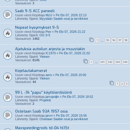
Vastaukset:
3
Saab 9-5 ACC paneeli
Uusin viesti Kirjoittaja
MzU
«
Pe Elo 07, 2026 22:13
Lähetetty Sijainti:
Myydään Saabin osat ja tarvikkeet
Nopeat kysymykset 9-5
Uusin viesti Kirjoittaja
Pee
«
Pe Elo 07, 2026 21:22
Lähetetty Sijainti:
OG 9-5
Vastaukset:
1462
1
95
96
97
98
…
Ajatuksia autoilun arjesta ja muustakin
Uusin viesti Kirjoittaja
IC1970
«
Pe Elo 07, 2026 21:02
Lähetetty Sijainti:
Yleinen
Vastaukset:
8145
1
541
542
543
544
…
Kojelautakamerat
Uusin viesti Kirjoittaja
aero
«
Pe Elo 07, 2026 19:00
Lähetetty Sijainti:
Yleinen
Vastaukset:
44
1
2
3
99 L -74 "papu" käyttöentisöinti
Uusin viesti Kirjoittaja
jarrupoljin
«
Pe Elo 07, 2026 18:52
Lähetetty Sijainti:
Projektit
Vastaukset:
2
Ostetaan Saab 93A 1957 osia.
Uusin viesti Kirjoittaja
jarvri
«
Pe Elo 07, 2026 15:56
Lähetetty Sijainti:
Ostetaan Saabin osat ja tarvikkeet
Maxspeedingrods td-04 hl15t