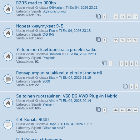
B205 road to 300hp
Uusin viesti Kirjoittaja
OlliHarju
«
Ti Elo 04, 2026 23:21
Lähetetty Sijainti:
Styling & tuning
Vastaukset:
196
1
11
12
13
14
…
Nopeat kysymykset 9-5
Uusin viesti Kirjoittaja
Pee
«
Ti Elo 04, 2026 23:15
Lähetetty Sijainti:
OG 9-5
Vastaukset:
1458
1
95
96
97
98
…
Ysitonninen käyttöpelinä ja projekti satku
Uusin viesti Kirjoittaja
Janinou
«
Ti Elo 04, 2026 22:11
Lähetetty Sijainti:
Projektit
Vastaukset:
91
1
4
5
6
7
…
Bensapumpun sulakkeelle ei tule jännitettä
Uusin viesti Kirjoittaja
illias
«
Ti Elo 04, 2026 21:19
Lähetetty Sijainti:
9000
Vastaukset:
22
1
2
Se toinen ruotsalainen; V60 D6 AWD Plug-In Hybrid
Uusin viesti Kirjoittaja
VKe
«
Ti Elo 04, 2026 20:14
Lähetetty Sijainti:
Yleinen
Vastaukset:
695
1
44
45
46
47
…
4.8. Konala 9000
Uusin viesti Kirjoittaja
Jope
«
Ti Elo 04, 2026 19:33
Lähetetty Sijainti:
Olitko se sinä?
Vastaukset:
1
9-3 Kolinat, yhteenveto