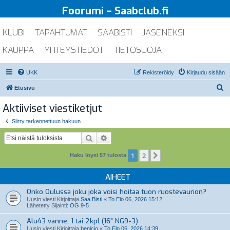
Foorumi – Saabclub.fi
KLUBI
TAPAHTUMAT
SAABISTI
JÄSENEKSI
KAUPPA
YHTEYSTIEDOT
TIETOSUOJA
UKK
Rekisteröidy
Kirjaudu sisään
E
Etusivu
t
Aktiiviset viestiketjut
s
Siirry tarkennettuun hakuun
i
Etsi
Tarkennettu haku
1
2
Seuraava
Haku löysi 57 tulosta
AIHEET
Onko Oulussa joku joka voisi hoitaa tuon ruostevaurion?
Uusin viesti Kirjoittaja
Saa Bisti
«
To Elo 06, 2026 15:12
Lähetetty Sijainti:
OG 9-5
Alu43 vanne, 1 tai 2kpl (16" NG9-3)
Uusin viesti Kirjoittaja
benicio
«
To Elo 06, 2026 14:39