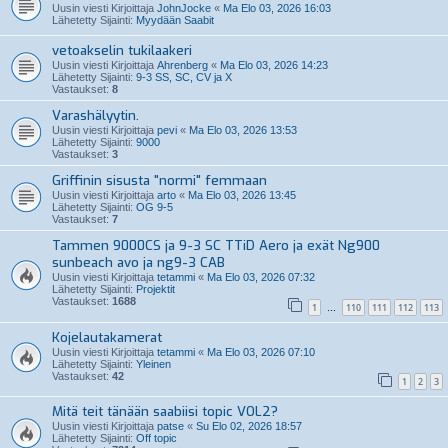
Uusin viesti Kirjoittaja
JohnJocke
«
Ma Elo 03, 2026 16:03
Lähetetty Sijainti:
Myydään Saabit
vetoakselin tukilaakeri
Uusin viesti Kirjoittaja
Ahrenberg
«
Ma Elo 03, 2026 14:23
Lähetetty Sijainti:
9-3 SS, SC, CV ja X
Vastaukset:
8
Varashälyytin.
Uusin viesti Kirjoittaja
pevi
«
Ma Elo 03, 2026 13:53
Lähetetty Sijainti:
9000
Vastaukset:
3
Griffinin sisusta "normi" femmaan
Uusin viesti Kirjoittaja
arto
«
Ma Elo 03, 2026 13:45
Lähetetty Sijainti:
OG 9-5
Vastaukset:
7
Tammen 9000CS ja 9-3 SC TTiD Aero ja exät Ng900
sunbeach avo ja ng9-3 CAB
Uusin viesti Kirjoittaja
tetammi
«
Ma Elo 03, 2026 07:32
Lähetetty Sijainti:
Projektit
Vastaukset:
1688
1
110
111
112
113
…
Kojelautakamerat
Uusin viesti Kirjoittaja
tetammi
«
Ma Elo 03, 2026 07:10
Lähetetty Sijainti:
Yleinen
Vastaukset:
42
1
2
3
Mitä teit tänään saabiisi topic VOL2?
Uusin viesti Kirjoittaja
patse
«
Su Elo 02, 2026 18:57
Lähetetty Sijainti:
Off topic