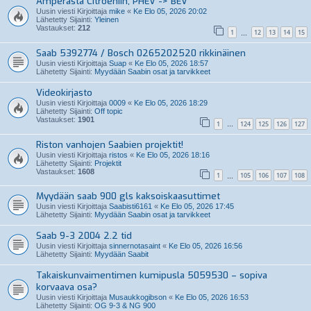
Amperasta Citroêniin, PHEV -> BEV
Uusin viesti Kirjoittaja
mike
«
Ke Elo 05, 2026 20:02
Lähetetty Sijainti:
Yleinen
Vastaukset:
212
1
12
13
14
15
…
Saab 5392774 / Bosch 0265202520 rikkinäinen
Uusin viesti Kirjoittaja
Suap
«
Ke Elo 05, 2026 18:57
Lähetetty Sijainti:
Myydään Saabin osat ja tarvikkeet
Videokirjasto
Uusin viesti Kirjoittaja
0009
«
Ke Elo 05, 2026 18:29
Lähetetty Sijainti:
Off topic
Vastaukset:
1901
1
124
125
126
127
…
Riston vanhojen Saabien projektit!
Uusin viesti Kirjoittaja
ristos
«
Ke Elo 05, 2026 18:16
Lähetetty Sijainti:
Projektit
Vastaukset:
1608
1
105
106
107
108
…
Myydään saab 900 gls kaksoiskaasuttimet
Uusin viesti Kirjoittaja
Saabisti6161
«
Ke Elo 05, 2026 17:45
Lähetetty Sijainti:
Myydään Saabin osat ja tarvikkeet
Saab 9-3 2004 2.2 tid
Uusin viesti Kirjoittaja
sinnernotasaint
«
Ke Elo 05, 2026 16:56
Lähetetty Sijainti:
Myydään Saabit
Takaiskunvaimentimen kumipusla 5059530 – sopiva
korvaava osa?
Uusin viesti Kirjoittaja
Musaukkogibson
«
Ke Elo 05, 2026 16:53
Lähetetty Sijainti:
OG 9-3 & NG 900