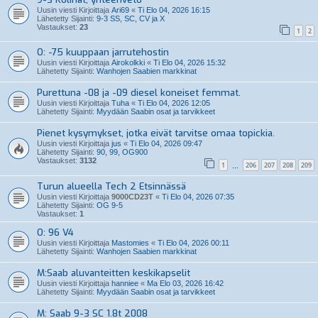
Uusin viesti Kirjoittaja
Ari69
«
Ti Elo 04, 2026 16:15
Lähetetty Sijainti:
9-3 SS, SC, CV ja X
Vastaukset:
23
1
2
O: -75 kuuppaan jarrutehostin
Uusin viesti Kirjoittaja
Airokolkki
«
Ti Elo 04, 2026 15:32
Lähetetty Sijainti:
Wanhojen Saabien markkinat
Purettuna -08 ja -09 diesel koneiset femmat.
Uusin viesti Kirjoittaja
Tuha
«
Ti Elo 04, 2026 12:05
Lähetetty Sijainti:
Myydään Saabin osat ja tarvikkeet
Pienet kysymykset, jotka eivät tarvitse omaa topickia.
Uusin viesti Kirjoittaja
jus
«
Ti Elo 04, 2026 09:47
Lähetetty Sijainti:
90, 99, OG900
Vastaukset:
3132
1
206
207
208
209
…
Turun alueella Tech 2 Etsinnässä
Uusin viesti Kirjoittaja
9000CD23T
«
Ti Elo 04, 2026 07:35
Lähetetty Sijainti:
OG 9-5
Vastaukset:
1
O: 96 V4
Uusin viesti Kirjoittaja
Mastomies
«
Ti Elo 04, 2026 00:11
Lähetetty Sijainti:
Wanhojen Saabien markkinat
M:Saab aluvanteitten keskikapselit
Uusin viesti Kirjoittaja
hanniee
«
Ma Elo 03, 2026 16:42
Lähetetty Sijainti:
Myydään Saabin osat ja tarvikkeet
M: Saab 9-3 SC 1.8t 2008