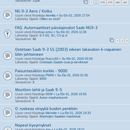
Vastaukset:
7214
1
478
479
480
481
…
NG 9-3 Aero / Kotka
Uusin viesti Kirjoittaja
Aemilia
«
Su Elo 02, 2026 17:54
Lähetetty Sijainti:
Olitko se sinä?
FAQ: Automaattiset päiväajovalot Saab NG9-3
Uusin viesti Kirjoittaja
ezku
«
Su Elo 02, 2026 11:06
Lähetetty Sijainti:
9-3 SS, SC, CV ja X
Vastaukset:
42
1
2
3
Ostetaan Saab 9-3 SS (2003) oikean takavalon 4-napainen
liitin johtoineen
Uusin viesti Kirjoittaja
Royzz83
«
Su Elo 02, 2026 05:59
Lähetetty Sijainti:
Ostetaan Saabin osat ja tarvikkeet
Paisuntasäiliön korkki - 9000
Uusin viesti Kirjoittaja
PM99
«
Su Elo 02, 2026 01:05
Lähetetty Sijainti:
9000
Vastaukset:
3
Moottori-lehti ja Saab 9-5
Uusin viesti Kirjoittaja
0009
«
La Elo 01, 2026 19:59
Lähetetty Sijainti:
Auton maahantuonti
Vastaukset:
3
O: ruskeaa vinyyliä kuskin penkkiin
Uusin viesti Kirjoittaja
Michelin
«
La Elo 01, 2026 19:33
Lähetetty Sijainti:
Wanhojen Saabien markkinat
Nopeat kysymykset
Uusin viesti Kirjoittaja
anv
«
La Elo 01, 2026 18:01