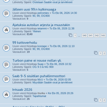
Lähetetty Sijainti:
Ostetaan Saabin osat ja tarvikkeet
Jälleen uusi 99:n kytkinsaaga
Uusin viesti Kirjoittaja
petromies
«
To Elo 06, 2026 14:30
Lähetetty Sijainti:
90, 99, OG900
Vastaukset:
9
Ajatuksia autoilun arjesta ja muustakin
Uusin viesti Kirjoittaja
tetammi
«
To Elo 06, 2026 11:38
Lähetetty Sijainti:
Yleinen
Vastaukset:
8140
1
540
541
542
543
…
99 kattoverhoilu
Uusin viesti Kirjoittaja
kostape
«
To Elo 06, 2026 11:10
Lähetetty Sijainti:
90, 99, OG900
Vastaukset:
19
1
2
Turbon paine ei nouse nollan yli.
Uusin viesti Kirjoittaja
Suap
«
To Elo 06, 2026 10:32
Lähetetty Sijainti:
OG 9-3 & NG 900
Vastaukset:
5
Saab 9-5 sisätilan puhallinmoottori
Uusin viesti Kirjoittaja
MzU
«
To Elo 06, 2026 02:05
Lähetetty Sijainti:
Myydään Saabin osat ja tarvikkeet
Intsaab 2026
Uusin viesti Kirjoittaja
tturku
«
Ke Elo 05, 2026 20:26
Lähetetty Sijainti:
Tapahtumat
Vastaukset:
26
1
2