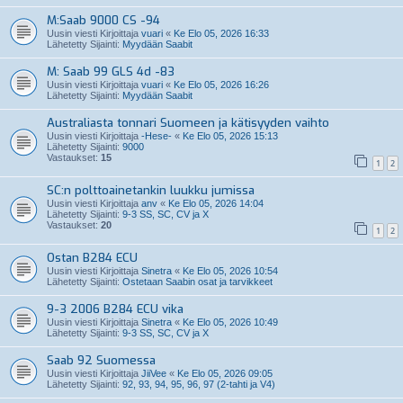
M:Saab 9000 CS -94
Uusin viesti Kirjoittaja
vuari
«
Ke Elo 05, 2026 16:33
Lähetetty Sijainti:
Myydään Saabit
M: Saab 99 GLS 4d -83
Uusin viesti Kirjoittaja
vuari
«
Ke Elo 05, 2026 16:26
Lähetetty Sijainti:
Myydään Saabit
Australiasta tonnari Suomeen ja kätisyyden vaihto
Uusin viesti Kirjoittaja
-Hese-
«
Ke Elo 05, 2026 15:13
Lähetetty Sijainti:
9000
Vastaukset:
15
1
2
SC:n polttoainetankin luukku jumissa
Uusin viesti Kirjoittaja
anv
«
Ke Elo 05, 2026 14:04
Lähetetty Sijainti:
9-3 SS, SC, CV ja X
Vastaukset:
20
1
2
Ostan B284 ECU
Uusin viesti Kirjoittaja
Sinetra
«
Ke Elo 05, 2026 10:54
Lähetetty Sijainti:
Ostetaan Saabin osat ja tarvikkeet
9-3 2006 B284 ECU vika
Uusin viesti Kirjoittaja
Sinetra
«
Ke Elo 05, 2026 10:49
Lähetetty Sijainti:
9-3 SS, SC, CV ja X
Saab 92 Suomessa
Uusin viesti Kirjoittaja
JiiVee
«
Ke Elo 05, 2026 09:05
Lähetetty Sijainti:
92, 93, 94, 95, 96, 97 (2-tahti ja V4)