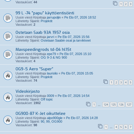
Vastaukset:
44
1
2
3
99 L -74 "papu" käyttöentisöinti
Uusin viesti Kirjoittaja
jarrupoljin
«
Pe Elo 07, 2026 18:52
Lähetetty Sijainti:
Projektit
Vastaukset:
2
Ostetaan Saab 93A 1957 osia.
Uusin viesti Kirjoittaja
jarvri
«
Pe Elo 07, 2026 15:56
Lähetetty Sijainti:
Ostetaan Saabin osat ja tarvikkeet
Maxspeedingrods td-04 hl15t
Uusin viesti Kirjoittaja
epe79
«
Pe Elo 07, 2026 15:10
Lähetetty Sijainti:
OG 9-3 & NG 900
Vastaukset:
4
OG9-5 Aero ”Super”
Uusin viesti Kirjoittaja
lauriolio
«
Pe Elo 07, 2026 15:05
Lähetetty Sijainti:
Projektit
Vastaukset:
74
1
2
3
4
5
Videokirjasto
Uusin viesti Kirjoittaja
0009
«
Pe Elo 07, 2026 14:54
Lähetetty Sijainti:
Off topic
Vastaukset:
1902
1
124
125
126
127
…
OG900-87 K-Jet oikuttelee
Uusin viesti Kirjoittaja
alpo900gle
«
Pe Elo 07, 2026 14:28
Lähetetty Sijainti:
90, 99, OG900
Vastaukset:
98
1
4
5
6
7
…