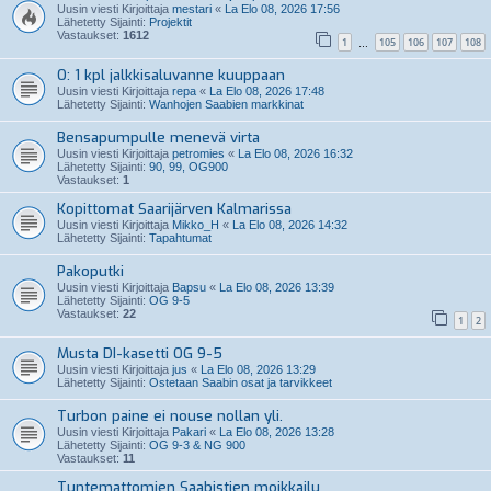
Uusin viesti Kirjoittaja
mestari
«
La Elo 08, 2026 17:56
Lähetetty Sijainti:
Projektit
Vastaukset:
1612
1
105
106
107
108
…
O: 1 kpl jalkkisaluvanne kuuppaan
Uusin viesti Kirjoittaja
repa
«
La Elo 08, 2026 17:48
Lähetetty Sijainti:
Wanhojen Saabien markkinat
Bensapumpulle menevä virta
Uusin viesti Kirjoittaja
petromies
«
La Elo 08, 2026 16:32
Lähetetty Sijainti:
90, 99, OG900
Vastaukset:
1
Kopittomat Saarijärven Kalmarissa
Uusin viesti Kirjoittaja
Mikko_H
«
La Elo 08, 2026 14:32
Lähetetty Sijainti:
Tapahtumat
Pakoputki
Uusin viesti Kirjoittaja
Bapsu
«
La Elo 08, 2026 13:39
Lähetetty Sijainti:
OG 9-5
Vastaukset:
22
1
2
Musta DI-kasetti OG 9-5
Uusin viesti Kirjoittaja
jus
«
La Elo 08, 2026 13:29
Lähetetty Sijainti:
Ostetaan Saabin osat ja tarvikkeet
Turbon paine ei nouse nollan yli.
Uusin viesti Kirjoittaja
Pakari
«
La Elo 08, 2026 13:28
Lähetetty Sijainti:
OG 9-3 & NG 900
Vastaukset:
11
Tuntemattomien Saabistien moikkailu