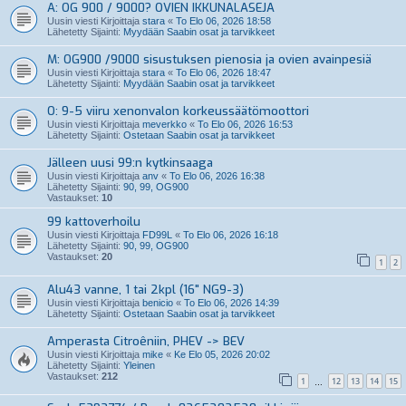
A: OG 900 / 9000? OVIEN IKKUNALASEJA
Uusin viesti Kirjoittaja
stara
«
To Elo 06, 2026 18:58
Lähetetty Sijainti:
Myydään Saabin osat ja tarvikkeet
M: OG900 /9000 sisustuksen pienosia ja ovien avainpesiä
Uusin viesti Kirjoittaja
stara
«
To Elo 06, 2026 18:47
Lähetetty Sijainti:
Myydään Saabin osat ja tarvikkeet
O: 9-5 viiru xenonvalon korkeussäätömoottori
Uusin viesti Kirjoittaja
meverkko
«
To Elo 06, 2026 16:53
Lähetetty Sijainti:
Ostetaan Saabin osat ja tarvikkeet
Jälleen uusi 99:n kytkinsaaga
Uusin viesti Kirjoittaja
anv
«
To Elo 06, 2026 16:38
Lähetetty Sijainti:
90, 99, OG900
Vastaukset:
10
99 kattoverhoilu
Uusin viesti Kirjoittaja
FD99L
«
To Elo 06, 2026 16:18
Lähetetty Sijainti:
90, 99, OG900
Vastaukset:
20
1
2
Alu43 vanne, 1 tai 2kpl (16" NG9-3)
Uusin viesti Kirjoittaja
benicio
«
To Elo 06, 2026 14:39
Lähetetty Sijainti:
Ostetaan Saabin osat ja tarvikkeet
Amperasta Citroêniin, PHEV -> BEV
Uusin viesti Kirjoittaja
mike
«
Ke Elo 05, 2026 20:02
Lähetetty Sijainti:
Yleinen
Vastaukset:
212
1
12
13
14
15
…