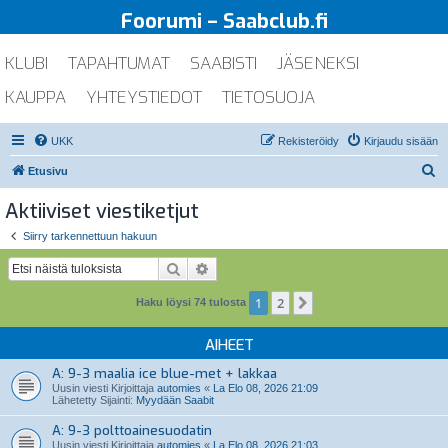
Foorumi – Saabclub.fi
KLUBI
TAPAHTUMAT
SAABISTI
JÄSENEKSI
KAUPPA
YHTEYSTIEDOT
TIETOSUOJA
UKK
Rekisteröidy
Kirjaudu sisään
E
Etusivu
t
Aktiiviset viestiketjut
s
Siirry tarkennettuun hakuun
i
Etsi
Tarkennettu haku
1
2
Seuraava
Haku löysi 74 tulosta
AIHEET
A: 9-3 maalia ice blue-met + lakkaa
Uusin viesti Kirjoittaja
automies
«
La Elo 08, 2026 21:09
Lähetetty Sijainti:
Myydään Saabit
A: 9-3 polttoainesuodatin
Uusin viesti Kirjoittaja
automies
«
La Elo 08, 2026 21:03