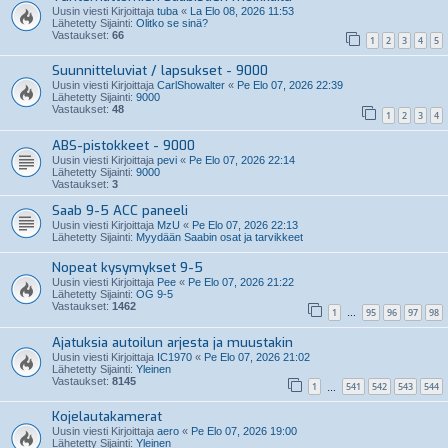
Uusin viesti Kirjoittaja
tuba
«
La Elo 08, 2026 11:53
Lähetetty Sijainti:
Olitko se sinä?
Vastaukset:
66
1
2
3
4
5
Suunnitteluviat / lapsukset - 9000
Uusin viesti Kirjoittaja
CarlShowalter
«
Pe Elo 07, 2026 22:39
Lähetetty Sijainti:
9000
Vastaukset:
48
1
2
3
4
ABS-pistokkeet - 9000
Uusin viesti Kirjoittaja
pevi
«
Pe Elo 07, 2026 22:14
Lähetetty Sijainti:
9000
Vastaukset:
3
Saab 9-5 ACC paneeli
Uusin viesti Kirjoittaja
MzU
«
Pe Elo 07, 2026 22:13
Lähetetty Sijainti:
Myydään Saabin osat ja tarvikkeet
Nopeat kysymykset 9-5
Uusin viesti Kirjoittaja
Pee
«
Pe Elo 07, 2026 21:22
Lähetetty Sijainti:
OG 9-5
Vastaukset:
1462
1
95
96
97
98
…
Ajatuksia autoilun arjesta ja muustakin
Uusin viesti Kirjoittaja
IC1970
«
Pe Elo 07, 2026 21:02
Lähetetty Sijainti:
Yleinen
Vastaukset:
8145
1
541
542
543
544
…
Kojelautakamerat
Uusin viesti Kirjoittaja
aero
«
Pe Elo 07, 2026 19:00
Lähetetty Sijainti:
Yleinen