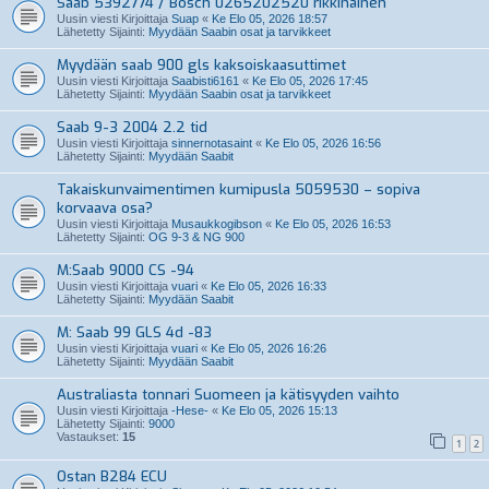
Saab 5392774 / Bosch 0265202520 rikkinäinen
Uusin viesti Kirjoittaja
Suap
«
Ke Elo 05, 2026 18:57
Lähetetty Sijainti:
Myydään Saabin osat ja tarvikkeet
Myydään saab 900 gls kaksoiskaasuttimet
Uusin viesti Kirjoittaja
Saabisti6161
«
Ke Elo 05, 2026 17:45
Lähetetty Sijainti:
Myydään Saabin osat ja tarvikkeet
Saab 9-3 2004 2.2 tid
Uusin viesti Kirjoittaja
sinnernotasaint
«
Ke Elo 05, 2026 16:56
Lähetetty Sijainti:
Myydään Saabit
Takaiskunvaimentimen kumipusla 5059530 – sopiva
korvaava osa?
Uusin viesti Kirjoittaja
Musaukkogibson
«
Ke Elo 05, 2026 16:53
Lähetetty Sijainti:
OG 9-3 & NG 900
M:Saab 9000 CS -94
Uusin viesti Kirjoittaja
vuari
«
Ke Elo 05, 2026 16:33
Lähetetty Sijainti:
Myydään Saabit
M: Saab 99 GLS 4d -83
Uusin viesti Kirjoittaja
vuari
«
Ke Elo 05, 2026 16:26
Lähetetty Sijainti:
Myydään Saabit
Australiasta tonnari Suomeen ja kätisyyden vaihto
Uusin viesti Kirjoittaja
-Hese-
«
Ke Elo 05, 2026 15:13
Lähetetty Sijainti:
9000
Vastaukset:
15
1
2
Ostan B284 ECU