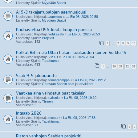
Lähetetty Sijainti:
Myydään Saabit
A: 9-3 takajarrupalojen asennusjousi
Uusin viesti Kirjoittaja
automies
«
La Elo 08, 2026 20:58
Lähetetty Sijainti:
Myydään Saabit
Puuhastelua USA-keula kuupan parissa.
Uusin viesti Kirjoittaja
vehkasalo
«
La Elo 08, 2026 20:53
Lähetetty Sijainti:
Projektit
Vastaukset:
143
1
7
8
9
10
…
Potkut Riihimäki Ullan Pakari, kuukauden toinen Su klo 15
Uusin viesti Kirjoittaja
VMTD
«
La Elo 08, 2026 20:04
Lähetetty Sijainti:
Tapahtumat
Vastaukset:
493
1
30
31
32
33
…
Saab 9-5 jalopuuratti
Uusin viesti Kirjoittaja
tonnaritomppa
«
La Elo 08, 2026 19:12
Lähetetty Sijainti:
Ostetaan Saabin osat ja tarvikkeet
Vaatikaa aina vaihdetut osat takaisin
Uusin viesti Kirjoittaja
nalleolut
«
La Elo 08, 2026 19:10
Lähetetty Sijainti:
Yleinen
Vastaukset:
5
Intsaab 2026
Uusin viesti Kirjoittaja
mestari
«
La Elo 08, 2026 17:58
Lähetetty Sijainti:
Tapahtumat
Vastaukset:
27
1
2
Riston vanhojen Saabien projektit!