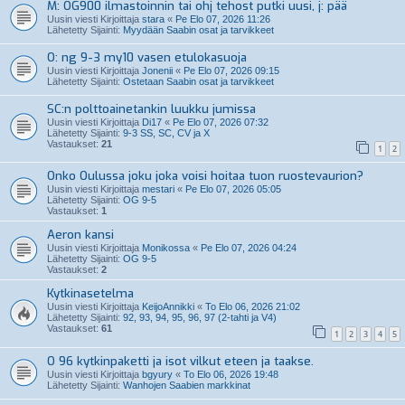
M: OG900 ilmastoinnin tai ohj tehost putki uusi, j: pää
Uusin viesti Kirjoittaja
stara
«
Pe Elo 07, 2026 11:26
Lähetetty Sijainti:
Myydään Saabin osat ja tarvikkeet
O: ng 9-3 my10 vasen etulokasuoja
Uusin viesti Kirjoittaja
Jonenii
«
Pe Elo 07, 2026 09:15
Lähetetty Sijainti:
Ostetaan Saabin osat ja tarvikkeet
SC:n polttoainetankin luukku jumissa
Uusin viesti Kirjoittaja
Di17
«
Pe Elo 07, 2026 07:32
Lähetetty Sijainti:
9-3 SS, SC, CV ja X
Vastaukset:
21
1
2
Onko Oulussa joku joka voisi hoitaa tuon ruostevaurion?
Uusin viesti Kirjoittaja
mestari
«
Pe Elo 07, 2026 05:05
Lähetetty Sijainti:
OG 9-5
Vastaukset:
1
Aeron kansi
Uusin viesti Kirjoittaja
Monikossa
«
Pe Elo 07, 2026 04:24
Lähetetty Sijainti:
OG 9-5
Vastaukset:
2
Kytkinasetelma
Uusin viesti Kirjoittaja
KeijoAnnikki
«
To Elo 06, 2026 21:02
Lähetetty Sijainti:
92, 93, 94, 95, 96, 97 (2-tahti ja V4)
Vastaukset:
61
1
2
3
4
5
O 96 kytkinpaketti ja isot vilkut eteen ja taakse.
Uusin viesti Kirjoittaja
bgyury
«
To Elo 06, 2026 19:48
Lähetetty Sijainti:
Wanhojen Saabien markkinat