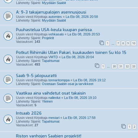
Lähetetty Sijainti:
Myydään Saabit
A: 9-3 takajarrupalojen asennusjousi
Uusin viesti Kirjoittaja
automies
«
La Elo 08, 2026 20:58
Lähetetty Sijainti:
Myydään Saabit
Puuhastelua USA-keula kuupan parissa.
Uusin viesti Kirjoittaja
vehkasalo
«
La Elo 08, 2026 20:53
Lähetetty Sijainti:
Projektit
Vastaukset:
143
1
7
8
9
10
…
Potkut Riihimäki Ullan Pakari, kuukauden toinen Su klo 15
Uusin viesti Kirjoittaja
VMTD
«
La Elo 08, 2026 20:04
Lähetetty Sijainti:
Tapahtumat
Vastaukset:
493
1
30
31
32
33
…
Saab 9-5 jalopuuratti
Uusin viesti Kirjoittaja
tonnaritomppa
«
La Elo 08, 2026 19:12
Lähetetty Sijainti:
Ostetaan Saabin osat ja tarvikkeet
Vaatikaa aina vaihdetut osat takaisin
Uusin viesti Kirjoittaja
nalleolut
«
La Elo 08, 2026 19:10
Lähetetty Sijainti:
Yleinen
Vastaukset:
5
Intsaab 2026
Uusin viesti Kirjoittaja
mestari
«
La Elo 08, 2026 17:58
Lähetetty Sijainti:
Tapahtumat
Vastaukset:
27
1
2
Riston vanhojen Saabien projektit!