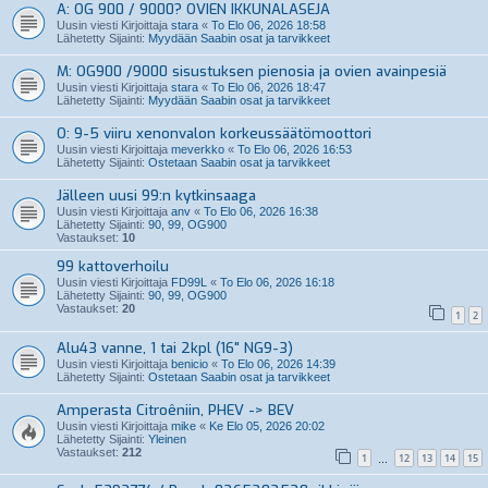
A: OG 900 / 9000? OVIEN IKKUNALASEJA
Uusin viesti Kirjoittaja
stara
«
To Elo 06, 2026 18:58
Lähetetty Sijainti:
Myydään Saabin osat ja tarvikkeet
M: OG900 /9000 sisustuksen pienosia ja ovien avainpesiä
Uusin viesti Kirjoittaja
stara
«
To Elo 06, 2026 18:47
Lähetetty Sijainti:
Myydään Saabin osat ja tarvikkeet
O: 9-5 viiru xenonvalon korkeussäätömoottori
Uusin viesti Kirjoittaja
meverkko
«
To Elo 06, 2026 16:53
Lähetetty Sijainti:
Ostetaan Saabin osat ja tarvikkeet
Jälleen uusi 99:n kytkinsaaga
Uusin viesti Kirjoittaja
anv
«
To Elo 06, 2026 16:38
Lähetetty Sijainti:
90, 99, OG900
Vastaukset:
10
99 kattoverhoilu
Uusin viesti Kirjoittaja
FD99L
«
To Elo 06, 2026 16:18
Lähetetty Sijainti:
90, 99, OG900
Vastaukset:
20
1
2
Alu43 vanne, 1 tai 2kpl (16" NG9-3)
Uusin viesti Kirjoittaja
benicio
«
To Elo 06, 2026 14:39
Lähetetty Sijainti:
Ostetaan Saabin osat ja tarvikkeet
Amperasta Citroêniin, PHEV -> BEV
Uusin viesti Kirjoittaja
mike
«
Ke Elo 05, 2026 20:02
Lähetetty Sijainti:
Yleinen
Vastaukset:
212
1
12
13
14
15
…