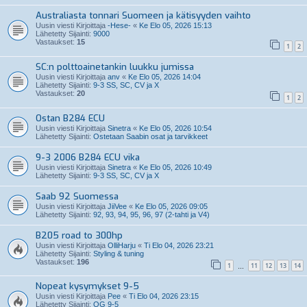
Australiasta tonnari Suomeen ja kätisyyden vaihto
Uusin viesti Kirjoittaja
-Hese-
«
Ke Elo 05, 2026 15:13
Lähetetty Sijainti:
9000
Vastaukset:
15
1
2
SC:n polttoainetankin luukku jumissa
Uusin viesti Kirjoittaja
anv
«
Ke Elo 05, 2026 14:04
Lähetetty Sijainti:
9-3 SS, SC, CV ja X
Vastaukset:
20
1
2
Ostan B284 ECU
Uusin viesti Kirjoittaja
Sinetra
«
Ke Elo 05, 2026 10:54
Lähetetty Sijainti:
Ostetaan Saabin osat ja tarvikkeet
9-3 2006 B284 ECU vika
Uusin viesti Kirjoittaja
Sinetra
«
Ke Elo 05, 2026 10:49
Lähetetty Sijainti:
9-3 SS, SC, CV ja X
Saab 92 Suomessa
Uusin viesti Kirjoittaja
JiiVee
«
Ke Elo 05, 2026 09:05
Lähetetty Sijainti:
92, 93, 94, 95, 96, 97 (2-tahti ja V4)
B205 road to 300hp
Uusin viesti Kirjoittaja
OlliHarju
«
Ti Elo 04, 2026 23:21
Lähetetty Sijainti:
Styling & tuning
Vastaukset:
196
1
11
12
13
14
…
Nopeat kysymykset 9-5
Uusin viesti Kirjoittaja
Pee
«
Ti Elo 04, 2026 23:15
Lähetetty Sijainti:
OG 9-5