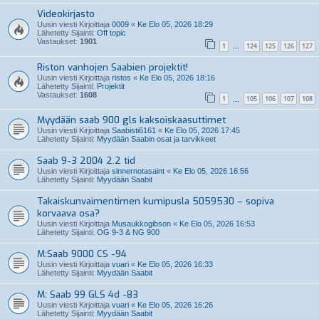
Videokirjasto
Uusin viesti Kirjoittaja
0009
«
Ke Elo 05, 2026 18:29
Lähetetty Sijainti:
Off topic
Vastaukset:
1901
1
124
125
126
127
…
Riston vanhojen Saabien projektit!
Uusin viesti Kirjoittaja
ristos
«
Ke Elo 05, 2026 18:16
Lähetetty Sijainti:
Projektit
Vastaukset:
1608
1
105
106
107
108
…
Myydään saab 900 gls kaksoiskaasuttimet
Uusin viesti Kirjoittaja
Saabisti6161
«
Ke Elo 05, 2026 17:45
Lähetetty Sijainti:
Myydään Saabin osat ja tarvikkeet
Saab 9-3 2004 2.2 tid
Uusin viesti Kirjoittaja
sinnernotasaint
«
Ke Elo 05, 2026 16:56
Lähetetty Sijainti:
Myydään Saabit
Takaiskunvaimentimen kumipusla 5059530 – sopiva
korvaava osa?
Uusin viesti Kirjoittaja
Musaukkogibson
«
Ke Elo 05, 2026 16:53
Lähetetty Sijainti:
OG 9-3 & NG 900
M:Saab 9000 CS -94
Uusin viesti Kirjoittaja
vuari
«
Ke Elo 05, 2026 16:33
Lähetetty Sijainti:
Myydään Saabit
M: Saab 99 GLS 4d -83
Uusin viesti Kirjoittaja
vuari
«
Ke Elo 05, 2026 16:26
Lähetetty Sijainti:
Myydään Saabit