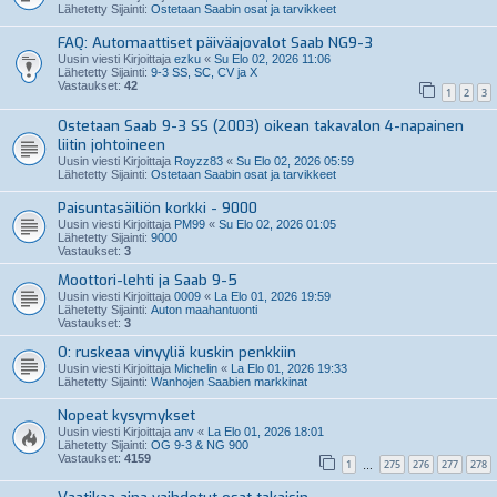
Lähetetty Sijainti:
Ostetaan Saabin osat ja tarvikkeet
FAQ: Automaattiset päiväajovalot Saab NG9-3
Uusin viesti Kirjoittaja
ezku
«
Su Elo 02, 2026 11:06
Lähetetty Sijainti:
9-3 SS, SC, CV ja X
Vastaukset:
42
1
2
3
Ostetaan Saab 9-3 SS (2003) oikean takavalon 4-napainen
liitin johtoineen
Uusin viesti Kirjoittaja
Royzz83
«
Su Elo 02, 2026 05:59
Lähetetty Sijainti:
Ostetaan Saabin osat ja tarvikkeet
Paisuntasäiliön korkki - 9000
Uusin viesti Kirjoittaja
PM99
«
Su Elo 02, 2026 01:05
Lähetetty Sijainti:
9000
Vastaukset:
3
Moottori-lehti ja Saab 9-5
Uusin viesti Kirjoittaja
0009
«
La Elo 01, 2026 19:59
Lähetetty Sijainti:
Auton maahantuonti
Vastaukset:
3
O: ruskeaa vinyyliä kuskin penkkiin
Uusin viesti Kirjoittaja
Michelin
«
La Elo 01, 2026 19:33
Lähetetty Sijainti:
Wanhojen Saabien markkinat
Nopeat kysymykset
Uusin viesti Kirjoittaja
anv
«
La Elo 01, 2026 18:01
Lähetetty Sijainti:
OG 9-3 & NG 900
Vastaukset:
4159
1
275
276
277
278
…