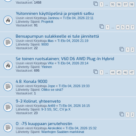
Vastaukset:
1458
1
95
96
97
98
…
Ysitonninen käyttöpelinä ja projekti satku
Uusin viesti Kirjoittaja
Janinou
«
Ti Elo 04, 2026 22:11
Lähetetty Sijainti:
Projektit
Vastaukset:
91
1
4
5
6
7
…
Bensapumpun sulakkeelle ei tule jännitettä
Uusin viesti Kirjoittaja
illias
«
Ti Elo 04, 2026 21:19
Lähetetty Sijainti:
9000
Vastaukset:
22
1
2
Se toinen ruotsalainen; V60 D6 AWD Plug-In Hybrid
Uusin viesti Kirjoittaja
VKe
«
Ti Elo 04, 2026 20:14
Lähetetty Sijainti:
Yleinen
Vastaukset:
695
1
44
45
46
47
…
4.8. Konala 9000
Uusin viesti Kirjoittaja
Jope
«
Ti Elo 04, 2026 19:33
Lähetetty Sijainti:
Olitko se sinä?
Vastaukset:
1
9-3 Kolinat, yhteenveto
Uusin viesti Kirjoittaja
Ari69
«
Ti Elo 04, 2026 16:15
Lähetetty Sijainti:
9-3 SS, SC, CV ja X
Vastaukset:
23
1
2
O: -75 kuuppaan jarrutehostin
Uusin viesti Kirjoittaja
Airokolkki
«
Ti Elo 04, 2026 15:32
Lähetetty Sijainti:
Wanhojen Saabien markkinat