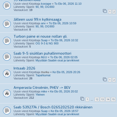
Uusin viesti Kirjoittaja
kostape
«
To Elo 06, 2026 11:10
Lähetetty Sijainti:
90, 99, OG900
Vastaukset:
19
1
2
Jälleen uusi 99:n kytkinsaaga
Uusin viesti Kirjoittaja
anv
«
To Elo 06, 2026 10:59
Lähetetty Sijainti:
90, 99, OG900
Vastaukset:
8
Turbon paine ei nouse nollan yli.
Uusin viesti Kirjoittaja
Suap
«
To Elo 06, 2026 10:32
Lähetetty Sijainti:
OG 9-3 & NG 900
Vastaukset:
5
Saab 9-5 sisätilan puhallinmoottori
Uusin viesti Kirjoittaja
MzU
«
To Elo 06, 2026 02:05
Lähetetty Sijainti:
Myydään Saabin osat ja tarvikkeet
Intsaab 2026
Uusin viesti Kirjoittaja
tturku
«
Ke Elo 05, 2026 20:26
Lähetetty Sijainti:
Tapahtumat
Vastaukset:
26
1
2
Amperasta Citroêniin, PHEV -> BEV
Uusin viesti Kirjoittaja
mike
«
Ke Elo 05, 2026 20:02
Lähetetty Sijainti:
Yleinen
Vastaukset:
212
1
12
13
14
15
…
Saab 5392774 / Bosch 0265202520 rikkinäinen
Uusin viesti Kirjoittaja
Suap
«
Ke Elo 05, 2026 18:57
Lähetetty Sijainti:
Myydään Saabin osat ja tarvikkeet