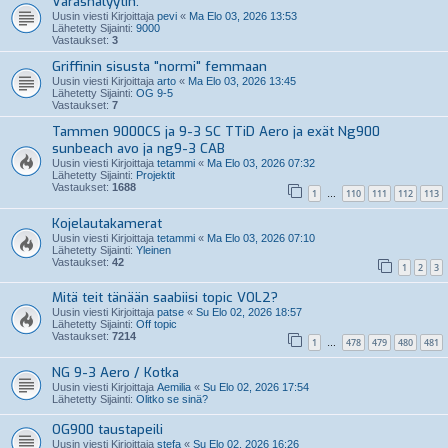
Varashälyytin.
Uusin viesti Kirjoittaja
pevi
«
Ma Elo 03, 2026 13:53
Lähetetty Sijainti:
9000
Vastaukset:
3
Griffinin sisusta "normi" femmaan
Uusin viesti Kirjoittaja
arto
«
Ma Elo 03, 2026 13:45
Lähetetty Sijainti:
OG 9-5
Vastaukset:
7
Tammen 9000CS ja 9-3 SC TTiD Aero ja exät Ng900
sunbeach avo ja ng9-3 CAB
Uusin viesti Kirjoittaja
tetammi
«
Ma Elo 03, 2026 07:32
Lähetetty Sijainti:
Projektit
Vastaukset:
1688
1
110
111
112
113
…
Kojelautakamerat
Uusin viesti Kirjoittaja
tetammi
«
Ma Elo 03, 2026 07:10
Lähetetty Sijainti:
Yleinen
Vastaukset:
42
1
2
3
Mitä teit tänään saabiisi topic VOL2?
Uusin viesti Kirjoittaja
patse
«
Su Elo 02, 2026 18:57
Lähetetty Sijainti:
Off topic
Vastaukset:
7214
1
478
479
480
481
…
NG 9-3 Aero / Kotka
Uusin viesti Kirjoittaja
Aemilia
«
Su Elo 02, 2026 17:54
Lähetetty Sijainti:
Olitko se sinä?
OG900 taustapeili
Uusin viesti Kirjoittaja
stefa
«
Su Elo 02, 2026 16:26