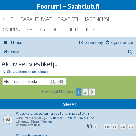
Foorumi – Saabclub.fi
KLUBI
TAPAHTUMAT
SAABISTI
JÄSENEKSI
KAUPPA
YHTEYSTIEDOT
TIETOSUOJA
UKK
Rekisteröidy
Kirjaudu sisään
E
Etusivu
t
Aktiiviset viestiketjut
s
Siirry tarkennettuun hakuun
i
Etsi
Tarkennettu haku
1
2
Seuraava
Haku löysi 58 tulosta
AIHEET
Ajatuksia autoilun arjesta ja muustakin
Uusin viesti Kirjoittaja
tetammi
«
To Elo 06, 2026 11:38
Lähetetty Sijainti:
Yleinen
Vastaukset:
8140
1
540
541
542
543
…
99 kattoverhoilu