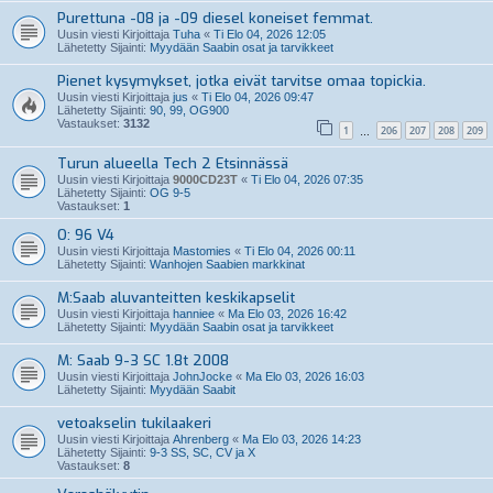
Purettuna -08 ja -09 diesel koneiset femmat.
Uusin viesti Kirjoittaja
Tuha
«
Ti Elo 04, 2026 12:05
Lähetetty Sijainti:
Myydään Saabin osat ja tarvikkeet
Pienet kysymykset, jotka eivät tarvitse omaa topickia.
Uusin viesti Kirjoittaja
jus
«
Ti Elo 04, 2026 09:47
Lähetetty Sijainti:
90, 99, OG900
Vastaukset:
3132
1
206
207
208
209
…
Turun alueella Tech 2 Etsinnässä
Uusin viesti Kirjoittaja
9000CD23T
«
Ti Elo 04, 2026 07:35
Lähetetty Sijainti:
OG 9-5
Vastaukset:
1
O: 96 V4
Uusin viesti Kirjoittaja
Mastomies
«
Ti Elo 04, 2026 00:11
Lähetetty Sijainti:
Wanhojen Saabien markkinat
M:Saab aluvanteitten keskikapselit
Uusin viesti Kirjoittaja
hanniee
«
Ma Elo 03, 2026 16:42
Lähetetty Sijainti:
Myydään Saabin osat ja tarvikkeet
M: Saab 9-3 SC 1.8t 2008
Uusin viesti Kirjoittaja
JohnJocke
«
Ma Elo 03, 2026 16:03
Lähetetty Sijainti:
Myydään Saabit
vetoakselin tukilaakeri
Uusin viesti Kirjoittaja
Ahrenberg
«
Ma Elo 03, 2026 14:23
Lähetetty Sijainti:
9-3 SS, SC, CV ja X
Vastaukset:
8