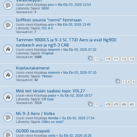
Varashälyytin.
Uusin viesti Kirjoittaja
pevi
«
Ma Elo 03, 2026 13:53
Lähetetty Sijainti:
9000
Vastaukset:
3
Griffinin sisusta "normi" femmaan
Uusin viesti Kirjoittaja
arto
«
Ma Elo 03, 2026 13:45
Lähetetty Sijainti:
OG 9-5
Vastaukset:
7
Tammen 9000CS ja 9-3 SC TTiD Aero ja exät Ng900
sunbeach avo ja ng9-3 CAB
Uusin viesti Kirjoittaja
tetammi
«
Ma Elo 03, 2026 07:32
Lähetetty Sijainti:
Projektit
Vastaukset:
1688
1
110
111
112
113
…
Kojelautakamerat
Uusin viesti Kirjoittaja
tetammi
«
Ma Elo 03, 2026 07:10
Lähetetty Sijainti:
Yleinen
Vastaukset:
42
1
2
3
Mitä teit tänään saabiisi topic VOL2?
Uusin viesti Kirjoittaja
patse
«
Su Elo 02, 2026 18:57
Lähetetty Sijainti:
Off topic
Vastaukset:
7214
1
478
479
480
481
…
NG 9-3 Aero / Kotka
Uusin viesti Kirjoittaja
Aemilia
«
Su Elo 02, 2026 17:54
Lähetetty Sijainti:
Olitko se sinä?
OG900 taustapeili
Uusin viesti Kirjoittaja
stefa
«
Su Elo 02, 2026 16:26