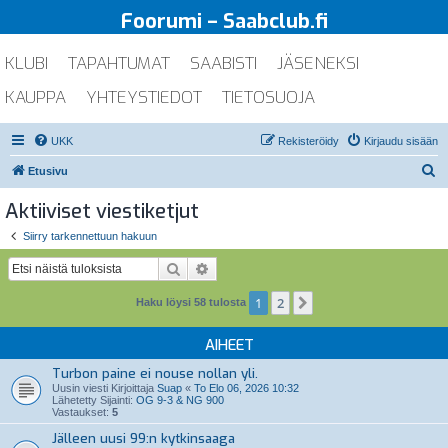
Foorumi – Saabclub.fi
KLUBI
TAPAHTUMAT
SAABISTI
JÄSENEKSI
KAUPPA
YHTEYSTIEDOT
TIETOSUOJA
UKK
Rekisteröidy
Kirjaudu sisään
E
Etusivu
t
Aktiiviset viestiketjut
s
Siirry tarkennettuun hakuun
i
Etsi
Tarkennettu haku
1
2
Seuraava
Haku löysi 58 tulosta
AIHEET
Turbon paine ei nouse nollan yli.
Uusin viesti Kirjoittaja
Suap
«
To Elo 06, 2026 10:32
Lähetetty Sijainti:
OG 9-3 & NG 900
Vastaukset:
5
Jälleen uusi 99:n kytkinsaaga