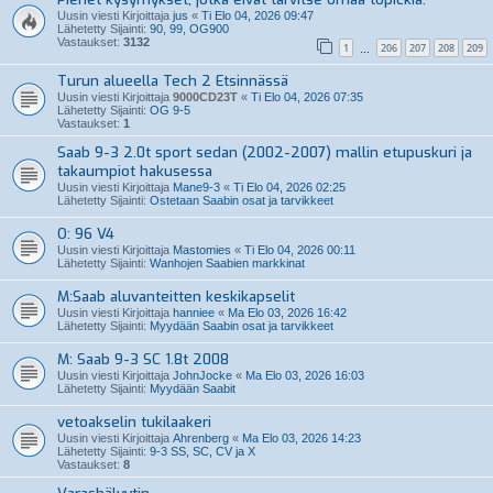
Uusin viesti Kirjoittaja
jus
«
Ti Elo 04, 2026 09:47
Lähetetty Sijainti:
90, 99, OG900
Vastaukset:
3132
1
206
207
208
209
…
Turun alueella Tech 2 Etsinnässä
Uusin viesti Kirjoittaja
9000CD23T
«
Ti Elo 04, 2026 07:35
Lähetetty Sijainti:
OG 9-5
Vastaukset:
1
Saab 9-3 2.0t sport sedan (2002-2007) mallin etupuskuri ja
takaumpiot hakusessa
Uusin viesti Kirjoittaja
Mane9-3
«
Ti Elo 04, 2026 02:25
Lähetetty Sijainti:
Ostetaan Saabin osat ja tarvikkeet
O: 96 V4
Uusin viesti Kirjoittaja
Mastomies
«
Ti Elo 04, 2026 00:11
Lähetetty Sijainti:
Wanhojen Saabien markkinat
M:Saab aluvanteitten keskikapselit
Uusin viesti Kirjoittaja
hanniee
«
Ma Elo 03, 2026 16:42
Lähetetty Sijainti:
Myydään Saabin osat ja tarvikkeet
M: Saab 9-3 SC 1.8t 2008
Uusin viesti Kirjoittaja
JohnJocke
«
Ma Elo 03, 2026 16:03
Lähetetty Sijainti:
Myydään Saabit
vetoakselin tukilaakeri
Uusin viesti Kirjoittaja
Ahrenberg
«
Ma Elo 03, 2026 14:23
Lähetetty Sijainti:
9-3 SS, SC, CV ja X
Vastaukset:
8