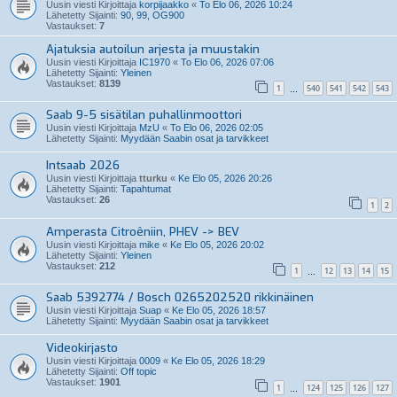
Uusin viesti Kirjoittaja
korpijaakko
«
To Elo 06, 2026 10:24
Lähetetty Sijainti:
90, 99, OG900
Vastaukset:
7
Ajatuksia autoilun arjesta ja muustakin
Uusin viesti Kirjoittaja
IC1970
«
To Elo 06, 2026 07:06
Lähetetty Sijainti:
Yleinen
Vastaukset:
8139
1
540
541
542
543
…
Saab 9-5 sisätilan puhallinmoottori
Uusin viesti Kirjoittaja
MzU
«
To Elo 06, 2026 02:05
Lähetetty Sijainti:
Myydään Saabin osat ja tarvikkeet
Intsaab 2026
Uusin viesti Kirjoittaja
tturku
«
Ke Elo 05, 2026 20:26
Lähetetty Sijainti:
Tapahtumat
Vastaukset:
26
1
2
Amperasta Citroêniin, PHEV -> BEV
Uusin viesti Kirjoittaja
mike
«
Ke Elo 05, 2026 20:02
Lähetetty Sijainti:
Yleinen
Vastaukset:
212
1
12
13
14
15
…
Saab 5392774 / Bosch 0265202520 rikkinäinen
Uusin viesti Kirjoittaja
Suap
«
Ke Elo 05, 2026 18:57
Lähetetty Sijainti:
Myydään Saabin osat ja tarvikkeet
Videokirjasto
Uusin viesti Kirjoittaja
0009
«
Ke Elo 05, 2026 18:29
Lähetetty Sijainti:
Off topic
Vastaukset:
1901
1
124
125
126
127
…