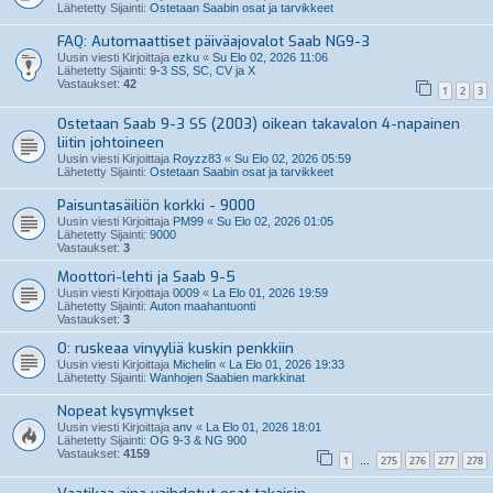
Lähetetty Sijainti:
Ostetaan Saabin osat ja tarvikkeet
FAQ: Automaattiset päiväajovalot Saab NG9-3
Uusin viesti Kirjoittaja
ezku
«
Su Elo 02, 2026 11:06
Lähetetty Sijainti:
9-3 SS, SC, CV ja X
Vastaukset:
42
1
2
3
Ostetaan Saab 9-3 SS (2003) oikean takavalon 4-napainen
liitin johtoineen
Uusin viesti Kirjoittaja
Royzz83
«
Su Elo 02, 2026 05:59
Lähetetty Sijainti:
Ostetaan Saabin osat ja tarvikkeet
Paisuntasäiliön korkki - 9000
Uusin viesti Kirjoittaja
PM99
«
Su Elo 02, 2026 01:05
Lähetetty Sijainti:
9000
Vastaukset:
3
Moottori-lehti ja Saab 9-5
Uusin viesti Kirjoittaja
0009
«
La Elo 01, 2026 19:59
Lähetetty Sijainti:
Auton maahantuonti
Vastaukset:
3
O: ruskeaa vinyyliä kuskin penkkiin
Uusin viesti Kirjoittaja
Michelin
«
La Elo 01, 2026 19:33
Lähetetty Sijainti:
Wanhojen Saabien markkinat
Nopeat kysymykset
Uusin viesti Kirjoittaja
anv
«
La Elo 01, 2026 18:01
Lähetetty Sijainti:
OG 9-3 & NG 900
Vastaukset:
4159
1
275
276
277
278
…