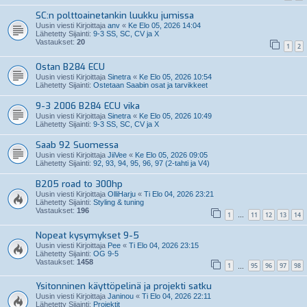
SC:n polttoainetankin luukku jumissa
Uusin viesti Kirjoittaja
anv
«
Ke Elo 05, 2026 14:04
Lähetetty Sijainti:
9-3 SS, SC, CV ja X
Vastaukset:
20
1
2
Ostan B284 ECU
Uusin viesti Kirjoittaja
Sinetra
«
Ke Elo 05, 2026 10:54
Lähetetty Sijainti:
Ostetaan Saabin osat ja tarvikkeet
9-3 2006 B284 ECU vika
Uusin viesti Kirjoittaja
Sinetra
«
Ke Elo 05, 2026 10:49
Lähetetty Sijainti:
9-3 SS, SC, CV ja X
Saab 92 Suomessa
Uusin viesti Kirjoittaja
JiiVee
«
Ke Elo 05, 2026 09:05
Lähetetty Sijainti:
92, 93, 94, 95, 96, 97 (2-tahti ja V4)
B205 road to 300hp
Uusin viesti Kirjoittaja
OlliHarju
«
Ti Elo 04, 2026 23:21
Lähetetty Sijainti:
Styling & tuning
Vastaukset:
196
1
11
12
13
14
…
Nopeat kysymykset 9-5
Uusin viesti Kirjoittaja
Pee
«
Ti Elo 04, 2026 23:15
Lähetetty Sijainti:
OG 9-5
Vastaukset:
1458
1
95
96
97
98
…
Ysitonninen käyttöpelinä ja projekti satku
Uusin viesti Kirjoittaja
Janinou
«
Ti Elo 04, 2026 22:11
Lähetetty Sijainti:
Projektit