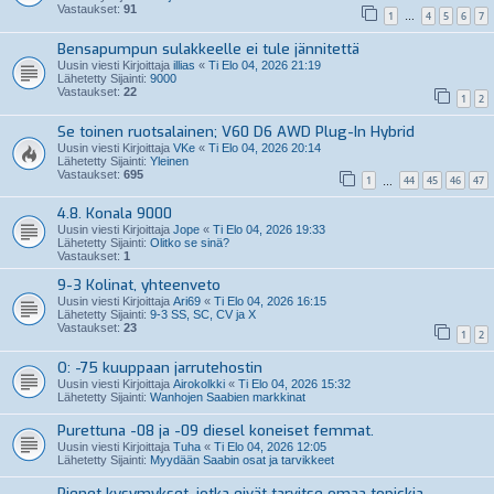
Vastaukset:
91
1
4
5
6
7
…
Bensapumpun sulakkeelle ei tule jännitettä
Uusin viesti Kirjoittaja
illias
«
Ti Elo 04, 2026 21:19
Lähetetty Sijainti:
9000
Vastaukset:
22
1
2
Se toinen ruotsalainen; V60 D6 AWD Plug-In Hybrid
Uusin viesti Kirjoittaja
VKe
«
Ti Elo 04, 2026 20:14
Lähetetty Sijainti:
Yleinen
Vastaukset:
695
1
44
45
46
47
…
4.8. Konala 9000
Uusin viesti Kirjoittaja
Jope
«
Ti Elo 04, 2026 19:33
Lähetetty Sijainti:
Olitko se sinä?
Vastaukset:
1
9-3 Kolinat, yhteenveto
Uusin viesti Kirjoittaja
Ari69
«
Ti Elo 04, 2026 16:15
Lähetetty Sijainti:
9-3 SS, SC, CV ja X
Vastaukset:
23
1
2
O: -75 kuuppaan jarrutehostin
Uusin viesti Kirjoittaja
Airokolkki
«
Ti Elo 04, 2026 15:32
Lähetetty Sijainti:
Wanhojen Saabien markkinat
Purettuna -08 ja -09 diesel koneiset femmat.
Uusin viesti Kirjoittaja
Tuha
«
Ti Elo 04, 2026 12:05
Lähetetty Sijainti:
Myydään Saabin osat ja tarvikkeet
Pienet kysymykset, jotka eivät tarvitse omaa topickia.