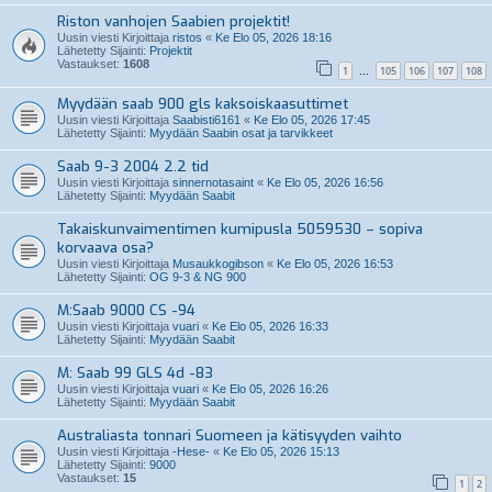
Riston vanhojen Saabien projektit!
Uusin viesti Kirjoittaja
ristos
«
Ke Elo 05, 2026 18:16
Lähetetty Sijainti:
Projektit
Vastaukset:
1608
1
105
106
107
108
…
Myydään saab 900 gls kaksoiskaasuttimet
Uusin viesti Kirjoittaja
Saabisti6161
«
Ke Elo 05, 2026 17:45
Lähetetty Sijainti:
Myydään Saabin osat ja tarvikkeet
Saab 9-3 2004 2.2 tid
Uusin viesti Kirjoittaja
sinnernotasaint
«
Ke Elo 05, 2026 16:56
Lähetetty Sijainti:
Myydään Saabit
Takaiskunvaimentimen kumipusla 5059530 – sopiva
korvaava osa?
Uusin viesti Kirjoittaja
Musaukkogibson
«
Ke Elo 05, 2026 16:53
Lähetetty Sijainti:
OG 9-3 & NG 900
M:Saab 9000 CS -94
Uusin viesti Kirjoittaja
vuari
«
Ke Elo 05, 2026 16:33
Lähetetty Sijainti:
Myydään Saabit
M: Saab 99 GLS 4d -83
Uusin viesti Kirjoittaja
vuari
«
Ke Elo 05, 2026 16:26
Lähetetty Sijainti:
Myydään Saabit
Australiasta tonnari Suomeen ja kätisyyden vaihto
Uusin viesti Kirjoittaja
-Hese-
«
Ke Elo 05, 2026 15:13
Lähetetty Sijainti:
9000
Vastaukset:
15
1
2