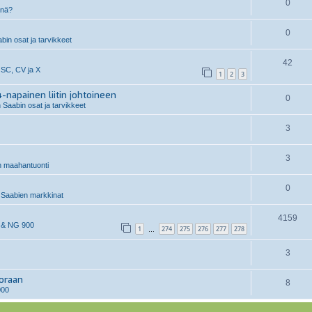
0
inä?
0
in osat ja tarvikkeet
42
 SC, CV ja X
1
2
3
-napainen liitin johtoineen
0
 Saabin osat ja tarvikkeet
3
3
n maahantuonti
0
Saabien markkinat
4159
 & NG 900
1
274
275
276
277
278
…
3
uoraan
8
000