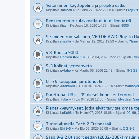
Ysitonninen käyttöpelinä ja projekti satku
Kirjoittaja
Janinou
»
To Loka 27, 2022 22:58
» Sijainti:
Projektit
Bensapumpun sulakkeelle ei tule jännitettä
Kirjoittaja
illias
»
Ke Joulu 16, 2020 14:38
» Sijainti:
9000
Se toinen ruotsalainen; V60 D6 AWD Plug-In Hy
Kirjoittaja
jmaatta
»
Su Marras 12, 2017 19:53
» Sijainti:
Yleine
4.8. Konala 9000
Kirjoittaja
Henkka #2283
»
Ti Elo 04, 2026 15:20
» Sijainti:
Olit
9-3 Kolinat, yhteenveto
Kirjoittaja
pyliaho
»
Ke Maalis 08, 2006 21:49
» Sijainti:
9-3 SS,
O: -75 kuuppaan jarrutehostin
Kirjoittaja
Airokolkki
»
Ti Elo 04, 2026 15:32
» Sijainti:
Wanhojen
Purettuna -08 ja -09 diesel koneiset femmat.
Kirjoittaja
Tuha
»
Ti Elo 04, 2026 12:05
» Sijainti:
Myydään Saabi
Pienet kysymykset, jotka eivät tarvitse omaa top
Kirjoittaja
LeKe96
»
To Helmi 07, 2013 18:08
» Sijainti:
90, 99,
Turun alueella Tech 2 Etsinnässä
Kirjoittaja
Eki 9-5
»
Ma Elo 03, 2026 20:08
» Sijainti:
OG 9-5
Saab 9-3 2.0t sport sedan (2002-2007) mallin 