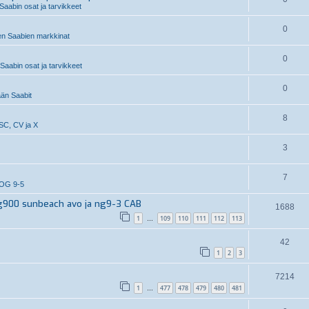
Saabin osat ja tarvikkeet
0
n Saabien markkinat
0
aabin osat ja tarvikkeet
0
än Saabit
8
SC, CV ja X
3
7
OG 9-5
g900 sunbeach avo ja ng9-3 CAB
1688
1
109
110
111
112
113
…
42
1
2
3
7214
1
477
478
479
480
481
…