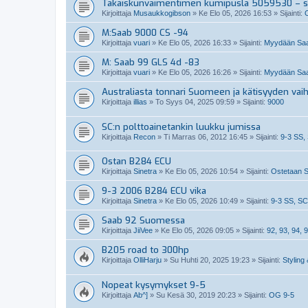
Takaiskunvaimentimen kumipusla 5059530 – so
Kirjoittaja
Musaukkogibson
»
Ke Elo 05, 2026 16:53
» Sijainti:
M:Saab 9000 CS -94
Kirjoittaja
vuari
»
Ke Elo 05, 2026 16:33
» Sijainti:
Myydään Saa
M: Saab 99 GLS 4d -83
Kirjoittaja
vuari
»
Ke Elo 05, 2026 16:26
» Sijainti:
Myydään Saa
Australiasta tonnari Suomeen ja kätisyyden vai
Kirjoittaja
illias
»
To Syys 04, 2025 09:59
» Sijainti:
9000
SC:n polttoainetankin luukku jumissa
Kirjoittaja
Recon
»
Ti Marras 06, 2012 16:45
» Sijainti:
9-3 SS,
Ostan B284 ECU
Kirjoittaja
Sinetra
»
Ke Elo 05, 2026 10:54
» Sijainti:
Ostetaan S
9-3 2006 B284 ECU vika
Kirjoittaja
Sinetra
»
Ke Elo 05, 2026 10:49
» Sijainti:
9-3 SS, SC
Saab 92 Suomessa
Kirjoittaja
JiiVee
»
Ke Elo 05, 2026 09:05
» Sijainti:
92, 93, 94, 9
B205 road to 300hp
Kirjoittaja
OlliHarju
»
Su Huhti 20, 2025 19:23
» Sijainti:
Styling 
Nopeat kysymykset 9-5
Kirjoittaja
Ab^]
»
Su Kesä 30, 2019 20:23
» Sijainti:
OG 9-5