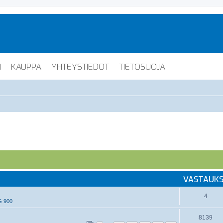
I
KAUPPA
YHTEYSTIEDOT
TIETOSUOJA
VASTAUK
4
G 900
8139