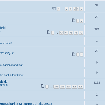
91
1
3
4
5
6
7
…
22
1
2
brid
695
n
1
43
44
45
46
47
…
1
ko se sinä?
23
 SC, CV ja X
1
2
0
 Saabien markkinat
0
n osat ja tarvikkeet
ickia.
3132
 OG900
1
205
206
207
208
209
…
1
etupuskuri ja takaumpiot hakusessa
0