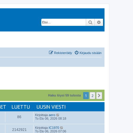
Etsi
Tarkennettu hak
Rekisteröidy
Kirjaudu sisään
1
2
Seuraava
Haku löysi 59 tulosta
SET
LUETTU
UUSIN VIESTI
Kirjoittaja
aero
86
To Elo 06, 2026 08:18
Kirjoittaja
IC1970
2142921
To Elo 06, 2026 07:06