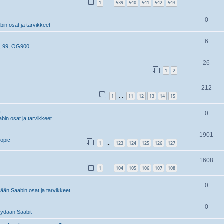
1
539
540
541
542
543
…
0
n osat ja tarvikkeet
6
, 99, OG900
26
1
2
212
1
11
12
13
14
15
…
n
0
in osat ja tarvikkeet
1901
topic
1
123
124
125
126
127
…
1608
1
104
105
106
107
108
…
0
än Saabin osat ja tarvikkeet
0
ydään Saabit