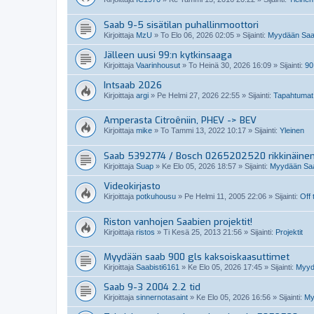
Saab 9-5 sisätilan puhallinmoottori
Kirjoittaja
MzU
»
To Elo 06, 2026 02:05
» Sijainti:
Myydään Saabi
Jälleen uusi 99:n kytkinsaaga
Kirjoittaja
Vaarinhousut
»
To Heinä 30, 2026 16:09
» Sijainti:
90
Intsaab 2026
Kirjoittaja
argi
»
Pe Helmi 27, 2026 22:55
» Sijainti:
Tapahtumat
Amperasta Citroêniin, PHEV -> BEV
Kirjoittaja
mike
»
To Tammi 13, 2022 10:17
» Sijainti:
Yleinen
Saab 5392774 / Bosch 0265202520 rikkinäine
Kirjoittaja
Suap
»
Ke Elo 05, 2026 18:57
» Sijainti:
Myydään Saab
Videokirjasto
Kirjoittaja
potkuhousu
»
Pe Helmi 11, 2005 22:06
» Sijainti:
Off 
Riston vanhojen Saabien projektit!
Kirjoittaja
ristos
»
Ti Kesä 25, 2013 21:56
» Sijainti:
Projektit
Myydään saab 900 gls kaksoiskaasuttimet
Kirjoittaja
Saabisti6161
»
Ke Elo 05, 2026 17:45
» Sijainti:
Myydä
Saab 9-3 2004 2.2 tid
Kirjoittaja
sinnernotasaint
»
Ke Elo 05, 2026 16:56
» Sijainti:
My