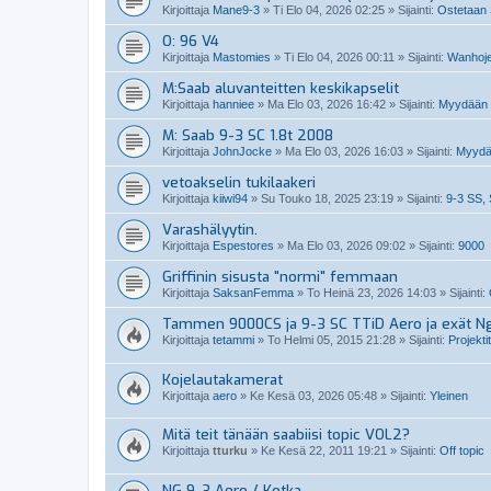
Kirjoittaja
Mane9-3
»
Ti Elo 04, 2026 02:25
» Sijainti:
Ostetaan 
O: 96 V4
Kirjoittaja
Mastomies
»
Ti Elo 04, 2026 00:11
» Sijainti:
Wanhoje
M:Saab aluvanteitten keskikapselit
Kirjoittaja
hanniee
»
Ma Elo 03, 2026 16:42
» Sijainti:
Myydään S
M: Saab 9-3 SC 1.8t 2008
Kirjoittaja
JohnJocke
»
Ma Elo 03, 2026 16:03
» Sijainti:
Myydä
vetoakselin tukilaakeri
Kirjoittaja
kiiwi94
»
Su Touko 18, 2025 23:19
» Sijainti:
9-3 SS, 
Varashälyytin.
Kirjoittaja
Espestores
»
Ma Elo 03, 2026 09:02
» Sijainti:
9000
Griffinin sisusta "normi" femmaan
Kirjoittaja
SaksanFemma
»
To Heinä 23, 2026 14:03
» Sijainti:
Tammen 9000CS ja 9-3 SC TTiD Aero ja exät N
Kirjoittaja
tetammi
»
To Helmi 05, 2015 21:28
» Sijainti:
Projektit
Kojelautakamerat
Kirjoittaja
aero
»
Ke Kesä 03, 2026 05:48
» Sijainti:
Yleinen
Mitä teit tänään saabiisi topic VOL2?
Kirjoittaja
tturku
»
Ke Kesä 22, 2011 19:21
» Sijainti:
Off topic
NG 9-3 Aero / Kotka