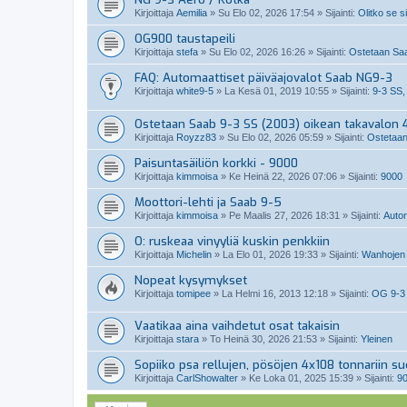
Kirjoittaja
Aemilia
»
Su Elo 02, 2026 17:54
» Sijainti:
Olitko se s
OG900 taustapeili
Kirjoittaja
stefa
»
Su Elo 02, 2026 16:26
» Sijainti:
Ostetaan Saab
FAQ: Automaattiset päiväajovalot Saab NG9-3
Kirjoittaja
white9-5
»
La Kesä 01, 2019 10:55
» Sijainti:
9-3 SS,
Ostetaan Saab 9-3 SS (2003) oikean takavalon 4
Kirjoittaja
Royzz83
»
Su Elo 02, 2026 05:59
» Sijainti:
Ostetaan
Paisuntasäiliön korkki - 9000
Kirjoittaja
kimmoisa
»
Ke Heinä 22, 2026 07:06
» Sijainti:
9000
Moottori-lehti ja Saab 9-5
Kirjoittaja
kimmoisa
»
Pe Maalis 27, 2026 18:31
» Sijainti:
Auto
O: ruskeaa vinyyliä kuskin penkkiin
Kirjoittaja
Michelin
»
La Elo 01, 2026 19:33
» Sijainti:
Wanhojen 
Nopeat kysymykset
Kirjoittaja
tomipee
»
La Helmi 16, 2013 12:18
» Sijainti:
OG 9-3
Vaatikaa aina vaihdetut osat takaisin
Kirjoittaja
stara
»
To Heinä 30, 2026 21:53
» Sijainti:
Yleinen
Sopiiko psa rellujen, pösöjen 4x108 tonnariin s
Kirjoittaja
CarlShowalter
»
Ke Loka 01, 2025 15:39
» Sijainti:
9