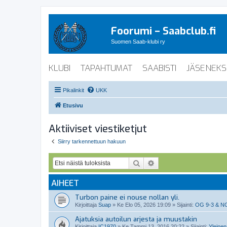
Foorumi – Saabclub.fi
Suomen Saab-klubi ry
KLUBI
TAPAHTUMAT
SAABISTI
JÄSENEKS
Pikalinkit
UKK
Etusivu
Aktiiviset viestiketjut
Siirry tarkennettuun hakuun
Etsi
Tarkennettu haku
AIHEET
Turbon paine ei nouse nollan yli.
Kirjoittaja
Suap
»
Ke Elo 05, 2026 19:09
» Sijainti:
OG 9-3 & N
Ajatuksia autoilun arjesta ja muustakin
Kirjoittaja
IC1970
»
Ke Tammi 13, 2016 20:22
» Sijainti:
Yleinen