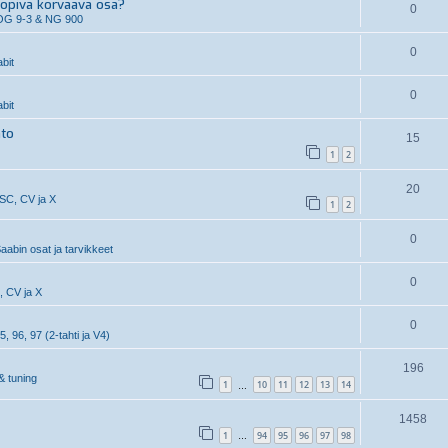
piva korvaava osa?
0
OG 9-3 & NG 900
0
bit
0
bit
hto
15
1
2
20
 SC, CV ja X
1
2
0
aabin osat ja tarvikkeet
0
, CV ja X
0
5, 96, 97 (2-tahti ja V4)
196
& tuning
1
10
11
12
13
14
…
1458
1
94
95
96
97
98
…