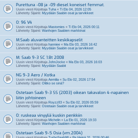
Purettuna -08 ja -09 diesel koneiset femmat.
Uusin viesti Kirjoittaja
Tuha
«
Ti Elo 04, 2026 12:05
Lähetetty Sijainti:
Myydään Saabin osat ja tarvikkeet
O: 96 V4
Uusin viesti Kirjoittaja
Mastomies
«
Ti Elo 04, 2026 00:11
Lähetetty Sijainti:
Wanhojen Saabien markkinat
M:Saab aluvanteitten keskikapselit
Uusin viesti Kirjoittaja
hanniee
«
Ma Elo 03, 2026 16:42
Lähetetty Sijainti:
Myydään Saabin osat ja tarvikkeet
M: Saab 9-3 SC 1.8t 2008
Uusin viesti Kirjoittaja
JohnJocke
«
Ma Elo 03, 2026 16:03
Lähetetty Sijainti:
Myydään Saabit
NG 9-3 Aero / Kotka
Uusin viesti Kirjoittaja
Aemilia
«
Su Elo 02, 2026 17:54
Lähetetty Sijainti:
Olitko se sinä?
Ostetaan Saab 9-3 SS (2003) oikean takavalon 4-napainen
liitin johtoineen
Uusin viesti Kirjoittaja
Royzz83
«
Su Elo 02, 2026 05:59
Lähetetty Sijainti:
Ostetaan Saabin osat ja tarvikkeet
O: ruskeaa vinyyliä kuskin penkkiin
Uusin viesti Kirjoittaja
Michelin
«
La Elo 01, 2026 19:33
Lähetetty Sijainti:
Wanhojen Saabien markkinat
Ostetaan Saab 9-5 Osia (vm.2004)
Uusin viesti Kirjoittaja
TurboSaab98
«
Pe Heinä 31, 2026 00:46