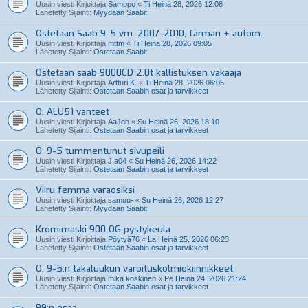
Uusin viesti Kirjoittaja
Samppo
«
Ti Heinä 28, 2026 12:08
Lähetetty Sijainti:
Myydään Saabit
Ostetaan Saab 9-5 vm. 2007-2010, farmari + autom.
Uusin viesti Kirjoittaja
mttm
«
Ti Heinä 28, 2026 09:05
Lähetetty Sijainti:
Ostetaan Saabit
Ostetaan saab 9000CD 2.0t kallistuksen vakaaja
Uusin viesti Kirjoittaja
Artturi K.
«
Ti Heinä 28, 2026 06:05
Lähetetty Sijainti:
Ostetaan Saabin osat ja tarvikkeet
O: ALU51 vanteet
Uusin viesti Kirjoittaja
AaJoh
«
Su Heinä 26, 2026 18:10
Lähetetty Sijainti:
Ostetaan Saabin osat ja tarvikkeet
O: 9-5 tummentunut sivupeili
Uusin viesti Kirjoittaja
J.a04
«
Su Heinä 26, 2026 14:22
Lähetetty Sijainti:
Ostetaan Saabin osat ja tarvikkeet
Viiru femma varaosiksi
Uusin viesti Kirjoittaja
samuu-
«
Su Heinä 26, 2026 12:27
Lähetetty Sijainti:
Myydään Saabit
Kromimaski 900 OG pystykeula
Uusin viesti Kirjoittaja
Pöytyä76
«
La Heinä 25, 2026 06:23
Lähetetty Sijainti:
Ostetaan Saabin osat ja tarvikkeet
O: 9-5:n takaluukun varoituskolmiokiinnikkeet
Uusin viesti Kirjoittaja
mika.koskinen
«
Pe Heinä 24, 2026 21:24
Lähetetty Sijainti:
Ostetaan Saabin osat ja tarvikkeet
99:n osaa