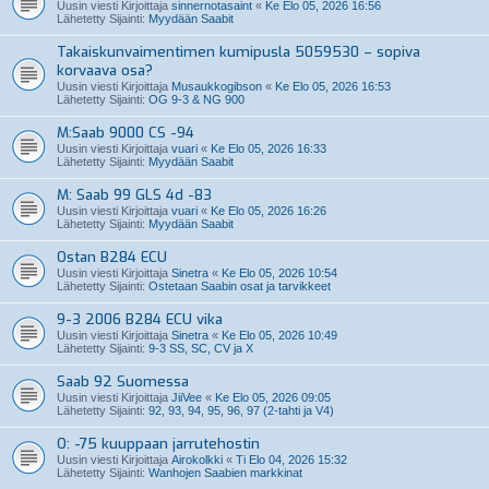
Uusin viesti Kirjoittaja
sinnernotasaint
«
Ke Elo 05, 2026 16:56
Lähetetty Sijainti:
Myydään Saabit
Takaiskunvaimentimen kumipusla 5059530 – sopiva
korvaava osa?
Uusin viesti Kirjoittaja
Musaukkogibson
«
Ke Elo 05, 2026 16:53
Lähetetty Sijainti:
OG 9-3 & NG 900
M:Saab 9000 CS -94
Uusin viesti Kirjoittaja
vuari
«
Ke Elo 05, 2026 16:33
Lähetetty Sijainti:
Myydään Saabit
M: Saab 99 GLS 4d -83
Uusin viesti Kirjoittaja
vuari
«
Ke Elo 05, 2026 16:26
Lähetetty Sijainti:
Myydään Saabit
Ostan B284 ECU
Uusin viesti Kirjoittaja
Sinetra
«
Ke Elo 05, 2026 10:54
Lähetetty Sijainti:
Ostetaan Saabin osat ja tarvikkeet
9-3 2006 B284 ECU vika
Uusin viesti Kirjoittaja
Sinetra
«
Ke Elo 05, 2026 10:49
Lähetetty Sijainti:
9-3 SS, SC, CV ja X
Saab 92 Suomessa
Uusin viesti Kirjoittaja
JiiVee
«
Ke Elo 05, 2026 09:05
Lähetetty Sijainti:
92, 93, 94, 95, 96, 97 (2-tahti ja V4)
O: -75 kuuppaan jarrutehostin
Uusin viesti Kirjoittaja
Airokolkki
«
Ti Elo 04, 2026 15:32
Lähetetty Sijainti:
Wanhojen Saabien markkinat