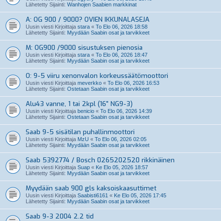
Lähetetty Sijainti:
Wanhojen Saabien markkinat
A: OG 900 / 9000? OVIEN IKKUNALASEJA
Uusin viesti Kirjoittaja
stara
«
To Elo 06, 2026 18:58
Lähetetty Sijainti:
Myydään Saabin osat ja tarvikkeet
M: OG900 /9000 sisustuksen pienosia
Uusin viesti Kirjoittaja
stara
«
To Elo 06, 2026 18:47
Lähetetty Sijainti:
Myydään Saabin osat ja tarvikkeet
O: 9-5 viiru xenonvalon korkeussäätömoottori
Uusin viesti Kirjoittaja
meverkko
«
To Elo 06, 2026 16:53
Lähetetty Sijainti:
Ostetaan Saabin osat ja tarvikkeet
Alu43 vanne, 1 tai 2kpl (16" NG9-3)
Uusin viesti Kirjoittaja
benicio
«
To Elo 06, 2026 14:39
Lähetetty Sijainti:
Ostetaan Saabin osat ja tarvikkeet
Saab 9-5 sisätilan puhallinmoottori
Uusin viesti Kirjoittaja
MzU
«
To Elo 06, 2026 02:05
Lähetetty Sijainti:
Myydään Saabin osat ja tarvikkeet
Saab 5392774 / Bosch 0265202520 rikkinäinen
Uusin viesti Kirjoittaja
Suap
«
Ke Elo 05, 2026 18:57
Lähetetty Sijainti:
Myydään Saabin osat ja tarvikkeet
Myydään saab 900 gls kaksoiskaasuttimet
Uusin viesti Kirjoittaja
Saabisti6161
«
Ke Elo 05, 2026 17:45
Lähetetty Sijainti:
Myydään Saabin osat ja tarvikkeet
Saab 9-3 2004 2.2 tid