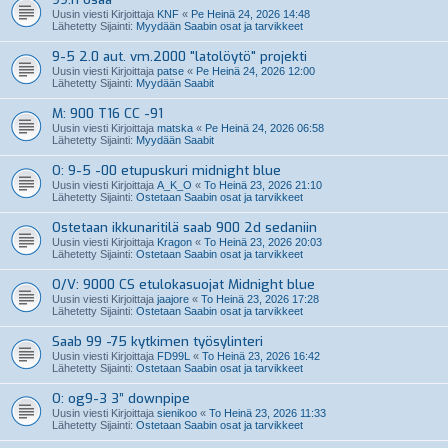
Uusin viesti Kirjoittaja
KNF
«
Pe Heinä 24, 2026 14:48
Lähetetty Sijainti:
Myydään Saabin osat ja tarvikkeet
9-5 2.0 aut. vm.2000 "latolöytö" projekti
Uusin viesti Kirjoittaja
patse
«
Pe Heinä 24, 2026 12:00
Lähetetty Sijainti:
Myydään Saabit
M: 900 T16 CC -91
Uusin viesti Kirjoittaja
matska
«
Pe Heinä 24, 2026 06:58
Lähetetty Sijainti:
Myydään Saabit
O: 9-5 -00 etupuskuri midnight blue
Uusin viesti Kirjoittaja
A_K_O
«
To Heinä 23, 2026 21:10
Lähetetty Sijainti:
Ostetaan Saabin osat ja tarvikkeet
Ostetaan ikkunaritilä saab 900 2d sedaniin
Uusin viesti Kirjoittaja
Kragon
«
To Heinä 23, 2026 20:03
Lähetetty Sijainti:
Ostetaan Saabin osat ja tarvikkeet
O/V: 9000 CS etulokasuojat Midnight blue
Uusin viesti Kirjoittaja
jaajore
«
To Heinä 23, 2026 17:28
Lähetetty Sijainti:
Ostetaan Saabin osat ja tarvikkeet
Saab 99 -75 kytkimen työsylinteri
Uusin viesti Kirjoittaja
FD99L
«
To Heinä 23, 2026 16:42
Lähetetty Sijainti:
Ostetaan Saabin osat ja tarvikkeet
O: og9-3 3” downpipe
Uusin viesti Kirjoittaja
sienikoo
«
To Heinä 23, 2026 11:33
Lähetetty Sijainti:
Ostetaan Saabin osat ja tarvikkeet