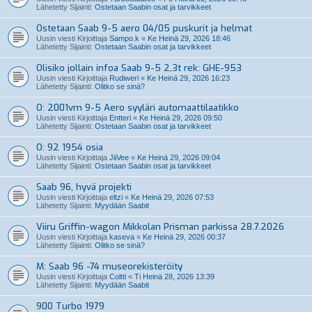
Lähetetty Sijainti:
Ostetaan Saabin osat ja tarvikkeet
Ostetaan Saab 9-5 aero 04/05 puskurit ja helmat
Uusin viesti Kirjoittaja
Sampo.k
«
Ke Heinä 29, 2026 18:46
Lähetetty Sijainti:
Ostetaan Saabin osat ja tarvikkeet
Olisiko jollain infoa Saab 9-5 2,3t rek: GHE-953
Uusin viesti Kirjoittaja
Rudiweri
«
Ke Heinä 29, 2026 16:23
Lähetetty Sijainti:
Olitko se sinä?
O: 2001vm 9-5 Aero syyläri automaattilaatikko
Uusin viesti Kirjoittaja
Entteri
«
Ke Heinä 29, 2026 09:50
Lähetetty Sijainti:
Ostetaan Saabin osat ja tarvikkeet
O: 92 1954 osia
Uusin viesti Kirjoittaja
JiiVee
«
Ke Heinä 29, 2026 09:04
Lähetetty Sijainti:
Ostetaan Saabin osat ja tarvikkeet
Saab 96, hyvä projekti
Uusin viesti Kirjoittaja
eltzi
«
Ke Heinä 29, 2026 07:53
Lähetetty Sijainti:
Myydään Saabit
Viiru Griffin-wagon Mikkolan Prisman parkissa 28.7.2026
Uusin viesti Kirjoittaja
kaseva
«
Ke Heinä 29, 2026 00:37
Lähetetty Sijainti:
Olitko se sinä?
M: Saab 96 -74 museorekisteröity
Uusin viesti Kirjoittaja
Coltti
«
Ti Heinä 28, 2026 13:39
Lähetetty Sijainti:
Myydään Saabit
900 Turbo 1979