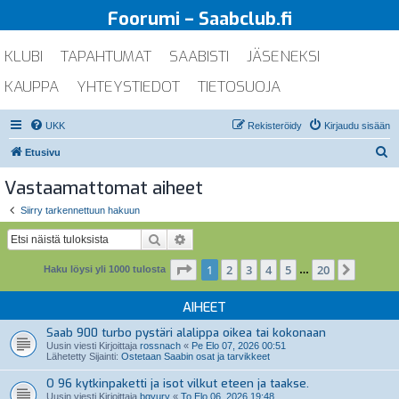
Foorumi – Saabclub.fi
KLUBI
TAPAHTUMAT
SAABISTI
JÄSENEKSI
KAUPPA
YHTEYSTIEDOT
TIETOSUOJA
UKK
Rekisteröidy
Kirjaudu sisään
E
Etusivu
t
Vastaamattomat aiheet
s
Siirry tarkennettuun hakuun
i
Etsi
Tarkennettu haku
Sivu
1
/
20
1
2
3
4
5
20
Seuraa
Haku löysi yli 1000 tulosta
…
AIHEET
Saab 900 turbo pystäri alalippa oikea tai kokonaan
Uusin viesti Kirjoittaja
rossnach
«
Pe Elo 07, 2026 00:51
Lähetetty Sijainti:
Ostetaan Saabin osat ja tarvikkeet
O 96 kytkinpaketti ja isot vilkut eteen ja taakse.
Uusin viesti Kirjoittaja
bgyury
«
To Elo 06, 2026 19:48