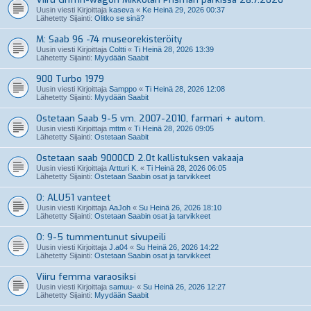
Uusin viesti Kirjoittaja
kaseva
«
Ke Heinä 29, 2026 00:37
Lähetetty Sijainti:
Olitko se sinä?
M: Saab 96 -74 museorekisteröity
Uusin viesti Kirjoittaja
Coltti
«
Ti Heinä 28, 2026 13:39
Lähetetty Sijainti:
Myydään Saabit
900 Turbo 1979
Uusin viesti Kirjoittaja
Samppo
«
Ti Heinä 28, 2026 12:08
Lähetetty Sijainti:
Myydään Saabit
Ostetaan Saab 9-5 vm. 2007-2010, farmari + autom.
Uusin viesti Kirjoittaja
mttm
«
Ti Heinä 28, 2026 09:05
Lähetetty Sijainti:
Ostetaan Saabit
Ostetaan saab 9000CD 2.0t kallistuksen vakaaja
Uusin viesti Kirjoittaja
Artturi K.
«
Ti Heinä 28, 2026 06:05
Lähetetty Sijainti:
Ostetaan Saabin osat ja tarvikkeet
O: ALU51 vanteet
Uusin viesti Kirjoittaja
AaJoh
«
Su Heinä 26, 2026 18:10
Lähetetty Sijainti:
Ostetaan Saabin osat ja tarvikkeet
O: 9-5 tummentunut sivupeili
Uusin viesti Kirjoittaja
J.a04
«
Su Heinä 26, 2026 14:22
Lähetetty Sijainti:
Ostetaan Saabin osat ja tarvikkeet
Viiru femma varaosiksi
Uusin viesti Kirjoittaja
samuu-
«
Su Heinä 26, 2026 12:27
Lähetetty Sijainti:
Myydään Saabit