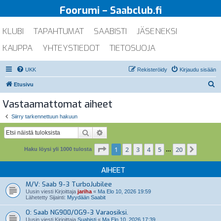
Foorumi – Saabclub.fi
KLUBI
TAPAHTUMAT
SAABISTI
JÄSENEKSI
KAUPPA
YHTEYSTIEDOT
TIETOSUOJA
UKK
Rekisteröidy
Kirjaudu sisään
E
Etusivu
t
Vastaamattomat aiheet
s
Siirry tarkennettuun hakuun
i
Etsi
Tarkennettu haku
Sivu
1
/
20
1
2
3
4
5
20
Seuraa
Haku löysi yli 1000 tulosta
…
AIHEET
M/V: Saab 9-3 TurboJubilee
Uusin viesti Kirjoittaja
jariha
«
Ma Elo 10, 2026 19:59
Lähetetty Sijainti:
Myydään Saabit
O: Saab NG900/OG9-3 Varaosiksi.
Uusin viesti Kirjoittaja
Suabisti
«
Ma Elo 10, 2026 17:39