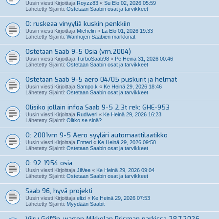
Uusin viesti Kirjoittaja
Royzz83
«
Su Elo 02, 2026 05:59
Lähetetty Sijainti:
Ostetaan Saabin osat ja tarvikkeet
O: ruskeaa vinyyliä kuskin penkkiin
Uusin viesti Kirjoittaja
Michelin
«
La Elo 01, 2026 19:33
Lähetetty Sijainti:
Wanhojen Saabien markkinat
Ostetaan Saab 9-5 Osia (vm.2004)
Uusin viesti Kirjoittaja
TurboSaab98
«
Pe Heinä 31, 2026 00:46
Lähetetty Sijainti:
Ostetaan Saabin osat ja tarvikkeet
Ostetaan Saab 9-5 aero 04/05 puskurit ja helmat
Uusin viesti Kirjoittaja
Sampo.k
«
Ke Heinä 29, 2026 18:46
Lähetetty Sijainti:
Ostetaan Saabin osat ja tarvikkeet
Olisiko jollain infoa Saab 9-5 2,3t rek: GHE-953
Uusin viesti Kirjoittaja
Rudiweri
«
Ke Heinä 29, 2026 16:23
Lähetetty Sijainti:
Olitko se sinä?
O: 2001vm 9-5 Aero syyläri automaattilaatikko
Uusin viesti Kirjoittaja
Entteri
«
Ke Heinä 29, 2026 09:50
Lähetetty Sijainti:
Ostetaan Saabin osat ja tarvikkeet
O: 92 1954 osia
Uusin viesti Kirjoittaja
JiiVee
«
Ke Heinä 29, 2026 09:04
Lähetetty Sijainti:
Ostetaan Saabin osat ja tarvikkeet
Saab 96, hyvä projekti
Uusin viesti Kirjoittaja
eltzi
«
Ke Heinä 29, 2026 07:53
Lähetetty Sijainti:
Myydään Saabit
Viiru Griffin-wagon Mikkolan Prisman parkissa 28.7.2026