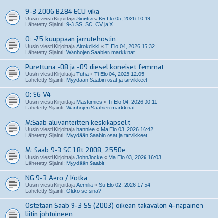
9-3 2006 B284 ECU vika
Uusin viesti Kirjoittaja
Sinetra
«
Ke Elo 05, 2026 10:49
Lähetetty Sijainti:
9-3 SS, SC, CV ja X
O: -75 kuuppaan jarrutehostin
Uusin viesti Kirjoittaja
Airokolkki
«
Ti Elo 04, 2026 15:32
Lähetetty Sijainti:
Wanhojen Saabien markkinat
Purettuna -08 ja -09 diesel koneiset femmat.
Uusin viesti Kirjoittaja
Tuha
«
Ti Elo 04, 2026 12:05
Lähetetty Sijainti:
Myydään Saabin osat ja tarvikkeet
O: 96 V4
Uusin viesti Kirjoittaja
Mastomies
«
Ti Elo 04, 2026 00:11
Lähetetty Sijainti:
Wanhojen Saabien markkinat
M:Saab aluvanteitten keskikapselit
Uusin viesti Kirjoittaja
hanniee
«
Ma Elo 03, 2026 16:42
Lähetetty Sijainti:
Myydään Saabin osat ja tarvikkeet
M: Saab 9-3 SC 1.8t 2008, 2550e
Uusin viesti Kirjoittaja
JohnJocke
«
Ma Elo 03, 2026 16:03
Lähetetty Sijainti:
Myydään Saabit
NG 9-3 Aero / Kotka
Uusin viesti Kirjoittaja
Aemilia
«
Su Elo 02, 2026 17:54
Lähetetty Sijainti:
Olitko se sinä?
Ostetaan Saab 9-3 SS (2003) oikean takavalon 4-napainen
liitin johtoineen