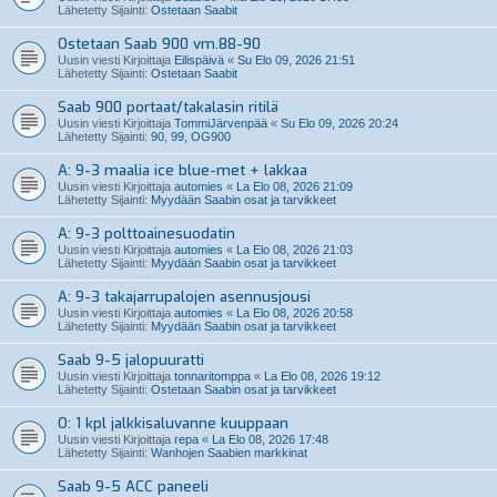
Lähetetty Sijainti:
Ostetaan Saabit
Ostetaan Saab 900 vm.88-90
Uusin viesti Kirjoittaja
Eilispäivä
«
Su Elo 09, 2026 21:51
Lähetetty Sijainti:
Ostetaan Saabit
Saab 900 portaat/takalasin ritilä
Uusin viesti Kirjoittaja
TommiJärvenpää
«
Su Elo 09, 2026 20:24
Lähetetty Sijainti:
90, 99, OG900
A: 9-3 maalia ice blue-met + lakkaa
Uusin viesti Kirjoittaja
automies
«
La Elo 08, 2026 21:09
Lähetetty Sijainti:
Myydään Saabin osat ja tarvikkeet
A: 9-3 polttoainesuodatin
Uusin viesti Kirjoittaja
automies
«
La Elo 08, 2026 21:03
Lähetetty Sijainti:
Myydään Saabin osat ja tarvikkeet
A: 9-3 takajarrupalojen asennusjousi
Uusin viesti Kirjoittaja
automies
«
La Elo 08, 2026 20:58
Lähetetty Sijainti:
Myydään Saabin osat ja tarvikkeet
Saab 9-5 jalopuuratti
Uusin viesti Kirjoittaja
tonnaritomppa
«
La Elo 08, 2026 19:12
Lähetetty Sijainti:
Ostetaan Saabin osat ja tarvikkeet
O: 1 kpl jalkkisaluvanne kuuppaan
Uusin viesti Kirjoittaja
repa
«
La Elo 08, 2026 17:48
Lähetetty Sijainti:
Wanhojen Saabien markkinat
Saab 9-5 ACC paneeli