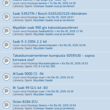
Uusin viesti Kirjoittaja
benicio
«
To Elo 06, 2026 14:39
Lähetetty Sijainti:
Ostetaan Saabin osat ja tarvikkeet
Saab 5392774 / Bosch 0265202520 rikkinäinen
Uusin viesti Kirjoittaja
Suap
«
Ke Elo 05, 2026 18:57
Lähetetty Sijainti:
Myydään Saabin osat ja tarvikkeet
Myydään saab 900 gls kaksoiskaasuttimet
Uusin viesti Kirjoittaja
Saabisti6161
«
Ke Elo 05, 2026 17:45
Lähetetty Sijainti:
Myydään Saabin osat ja tarvikkeet
Saab 9-3 2004 2.2 tid
Uusin viesti Kirjoittaja
sinnernotasaint
«
Ke Elo 05, 2026 16:56
Lähetetty Sijainti:
Myydään Saabit
Takaiskunvaimentimen kumipusla 5059530 – sopiva
korvaava osa?
Uusin viesti Kirjoittaja
Musaukkogibson
«
Ke Elo 05, 2026 16:53
Lähetetty Sijainti:
OG 9-3 & NG 900
M:Saab 9000 CS -94
Uusin viesti Kirjoittaja
vuari
«
Ke Elo 05, 2026 16:33
Lähetetty Sijainti:
Myydään Saabit
M: Saab 99 GLS 4d -83
Uusin viesti Kirjoittaja
vuari
«
Ke Elo 05, 2026 16:26
Lähetetty Sijainti:
Myydään Saabit
Ostan B284 ECU
Uusin viesti Kirjoittaja
Sinetra
«
Ke Elo 05, 2026 10:54
Lähetetty Sijainti:
Ostetaan Saabin osat ja tarvikkeet