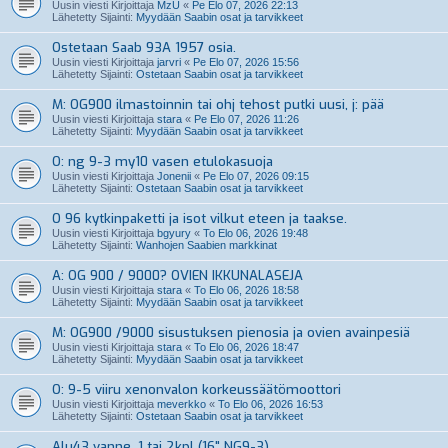
Uusin viesti Kirjoittaja
MzU
«
Pe Elo 07, 2026 22:13
Lähetetty Sijainti:
Myydään Saabin osat ja tarvikkeet
Ostetaan Saab 93A 1957 osia.
Uusin viesti Kirjoittaja
jarvri
«
Pe Elo 07, 2026 15:56
Lähetetty Sijainti:
Ostetaan Saabin osat ja tarvikkeet
M: OG900 ilmastoinnin tai ohj tehost putki uusi, j: pää
Uusin viesti Kirjoittaja
stara
«
Pe Elo 07, 2026 11:26
Lähetetty Sijainti:
Myydään Saabin osat ja tarvikkeet
O: ng 9-3 my10 vasen etulokasuoja
Uusin viesti Kirjoittaja
Jonenii
«
Pe Elo 07, 2026 09:15
Lähetetty Sijainti:
Ostetaan Saabin osat ja tarvikkeet
O 96 kytkinpaketti ja isot vilkut eteen ja taakse.
Uusin viesti Kirjoittaja
bgyury
«
To Elo 06, 2026 19:48
Lähetetty Sijainti:
Wanhojen Saabien markkinat
A: OG 900 / 9000? OVIEN IKKUNALASEJA
Uusin viesti Kirjoittaja
stara
«
To Elo 06, 2026 18:58
Lähetetty Sijainti:
Myydään Saabin osat ja tarvikkeet
M: OG900 /9000 sisustuksen pienosia ja ovien avainpesiä
Uusin viesti Kirjoittaja
stara
«
To Elo 06, 2026 18:47
Lähetetty Sijainti:
Myydään Saabin osat ja tarvikkeet
O: 9-5 viiru xenonvalon korkeussäätömoottori
Uusin viesti Kirjoittaja
meverkko
«
To Elo 06, 2026 16:53
Lähetetty Sijainti:
Ostetaan Saabin osat ja tarvikkeet
Alu43 vanne, 1 tai 2kpl (16" NG9-3)