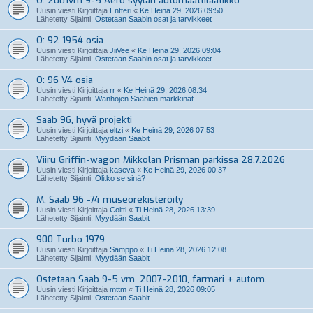
O: 2001vm 9-5 Aero syyläri automaattilaatikko
Uusin viesti Kirjoittaja
Entteri
«
Ke Heinä 29, 2026 09:50
Lähetetty Sijainti:
Ostetaan Saabin osat ja tarvikkeet
O: 92 1954 osia
Uusin viesti Kirjoittaja
JiiVee
«
Ke Heinä 29, 2026 09:04
Lähetetty Sijainti:
Ostetaan Saabin osat ja tarvikkeet
O: 96 V4 osia
Uusin viesti Kirjoittaja
rr
«
Ke Heinä 29, 2026 08:34
Lähetetty Sijainti:
Wanhojen Saabien markkinat
Saab 96, hyvä projekti
Uusin viesti Kirjoittaja
eltzi
«
Ke Heinä 29, 2026 07:53
Lähetetty Sijainti:
Myydään Saabit
Viiru Griffin-wagon Mikkolan Prisman parkissa 28.7.2026
Uusin viesti Kirjoittaja
kaseva
«
Ke Heinä 29, 2026 00:37
Lähetetty Sijainti:
Olitko se sinä?
M: Saab 96 -74 museorekisteröity
Uusin viesti Kirjoittaja
Coltti
«
Ti Heinä 28, 2026 13:39
Lähetetty Sijainti:
Myydään Saabit
900 Turbo 1979
Uusin viesti Kirjoittaja
Samppo
«
Ti Heinä 28, 2026 12:08
Lähetetty Sijainti:
Myydään Saabit
Ostetaan Saab 9-5 vm. 2007-2010, farmari + autom.
Uusin viesti Kirjoittaja
mttm
«
Ti Heinä 28, 2026 09:05
Lähetetty Sijainti:
Ostetaan Saabit