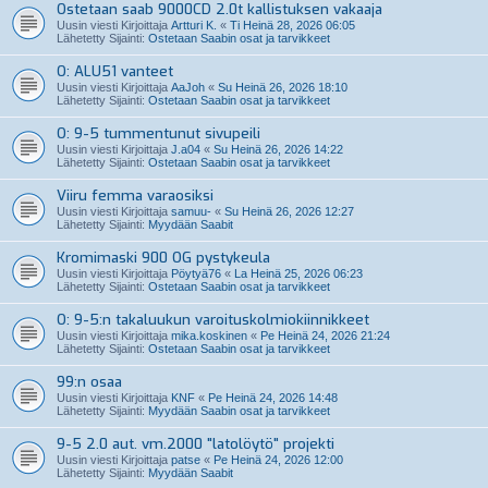
Ostetaan saab 9000CD 2.0t kallistuksen vakaaja
Uusin viesti Kirjoittaja
Artturi K.
«
Ti Heinä 28, 2026 06:05
Lähetetty Sijainti:
Ostetaan Saabin osat ja tarvikkeet
O: ALU51 vanteet
Uusin viesti Kirjoittaja
AaJoh
«
Su Heinä 26, 2026 18:10
Lähetetty Sijainti:
Ostetaan Saabin osat ja tarvikkeet
O: 9-5 tummentunut sivupeili
Uusin viesti Kirjoittaja
J.a04
«
Su Heinä 26, 2026 14:22
Lähetetty Sijainti:
Ostetaan Saabin osat ja tarvikkeet
Viiru femma varaosiksi
Uusin viesti Kirjoittaja
samuu-
«
Su Heinä 26, 2026 12:27
Lähetetty Sijainti:
Myydään Saabit
Kromimaski 900 OG pystykeula
Uusin viesti Kirjoittaja
Pöytyä76
«
La Heinä 25, 2026 06:23
Lähetetty Sijainti:
Ostetaan Saabin osat ja tarvikkeet
O: 9-5:n takaluukun varoituskolmiokiinnikkeet
Uusin viesti Kirjoittaja
mika.koskinen
«
Pe Heinä 24, 2026 21:24
Lähetetty Sijainti:
Ostetaan Saabin osat ja tarvikkeet
99:n osaa
Uusin viesti Kirjoittaja
KNF
«
Pe Heinä 24, 2026 14:48
Lähetetty Sijainti:
Myydään Saabin osat ja tarvikkeet
9-5 2.0 aut. vm.2000 "latolöytö" projekti
Uusin viesti Kirjoittaja
patse
«
Pe Heinä 24, 2026 12:00
Lähetetty Sijainti:
Myydään Saabit