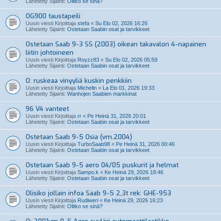
Lähetetty Sijainti:
Olitko se sinä?
OG900 taustapeili
Uusin viesti Kirjoittaja
stefa
«
Su Elo 02, 2026 16:26
Lähetetty Sijainti:
Ostetaan Saabin osat ja tarvikkeet
Ostetaan Saab 9-3 SS (2003) oikean takavalon 4-napainen
liitin johtoineen
Uusin viesti Kirjoittaja
Royzz83
«
Su Elo 02, 2026 05:59
Lähetetty Sijainti:
Ostetaan Saabin osat ja tarvikkeet
O: ruskeaa vinyyliä kuskin penkkiin
Uusin viesti Kirjoittaja
Michelin
«
La Elo 01, 2026 19:33
Lähetetty Sijainti:
Wanhojen Saabien markkinat
96 V4 vanteet
Uusin viesti Kirjoittaja
rr
«
Pe Heinä 31, 2026 20:01
Lähetetty Sijainti:
Ostetaan Saabin osat ja tarvikkeet
Ostetaan Saab 9-5 Osia (vm.2004)
Uusin viesti Kirjoittaja
TurboSaab98
«
Pe Heinä 31, 2026 00:46
Lähetetty Sijainti:
Ostetaan Saabin osat ja tarvikkeet
Ostetaan Saab 9-5 aero 04/05 puskurit ja helmat
Uusin viesti Kirjoittaja
Sampo.k
«
Ke Heinä 29, 2026 18:46
Lähetetty Sijainti:
Ostetaan Saabin osat ja tarvikkeet
Olisiko jollain infoa Saab 9-5 2,3t rek: GHE-953
Uusin viesti Kirjoittaja
Rudiweri
«
Ke Heinä 29, 2026 16:23
Lähetetty Sijainti:
Olitko se sinä?