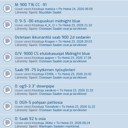
M: 900 T16 CC -91
Uusin viesti Kirjoittaja
matska
«
Pe Heinä 24, 2026 06:58
Lähetetty Sijainti:
Myydään Saabit
O: 9-5 -00 etupuskuri midnight blue
Uusin viesti Kirjoittaja
A_K_O
«
To Heinä 23, 2026 21:10
Lähetetty Sijainti:
Ostetaan Saabin osat ja tarvikkeet
Ostetaan ikkunaritilä saab 900 2d sedaniin
Uusin viesti Kirjoittaja
Kragon
«
To Heinä 23, 2026 20:03
Lähetetty Sijainti:
Ostetaan Saabin osat ja tarvikkeet
O/V: 9000 CS etulokasuojat Midnight blue
Uusin viesti Kirjoittaja
jaajore
«
To Heinä 23, 2026 17:28
Lähetetty Sijainti:
Ostetaan Saabin osat ja tarvikkeet
Saab 99 -75 kytkimen työsylinteri
Uusin viesti Kirjoittaja
FD99L
«
To Heinä 23, 2026 16:42
Lähetetty Sijainti:
Ostetaan Saabin osat ja tarvikkeet
O: og9-3 3” downpipe
Uusin viesti Kirjoittaja
sienikoo
«
To Heinä 23, 2026 11:33
Lähetetty Sijainti:
Ostetaan Saabin osat ja tarvikkeet
O: OG9-5 pohjaan peltiosia
Uusin viesti Kirjoittaja
TonniAntti
«
To Heinä 23, 2026 11:22
Lähetetty Sijainti:
Ostetaan Saabin osat ja tarvikkeet
O: Saab 92 b osia
Uusin viesti Kirjoittaja
JiiVee
«
To Heinä 23, 2026 06:24
Lähetetty Sijainti:
Wanhojen Saabien markkinat