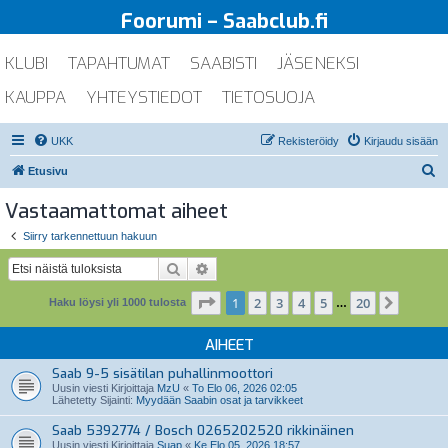
Foorumi – Saabclub.fi
KLUBI
TAPAHTUMAT
SAABISTI
JÄSENEKSI
KAUPPA
YHTEYSTIEDOT
TIETOSUOJA
UKK
Rekisteröidy
Kirjaudu sisään
E
Etusivu
t
Vastaamattomat aiheet
s
Siirry tarkennettuun hakuun
i
Etsi
Tarkennettu haku
Sivu
1
/
20
1
2
3
4
5
20
Seuraa
Haku löysi yli 1000 tulosta
…
AIHEET
Saab 9-5 sisätilan puhallinmoottori
Uusin viesti Kirjoittaja
MzU
«
To Elo 06, 2026 02:05
Lähetetty Sijainti:
Myydään Saabin osat ja tarvikkeet
Saab 5392774 / Bosch 0265202520 rikkinäinen
Uusin viesti Kirjoittaja
Suap
«
Ke Elo 05, 2026 18:57