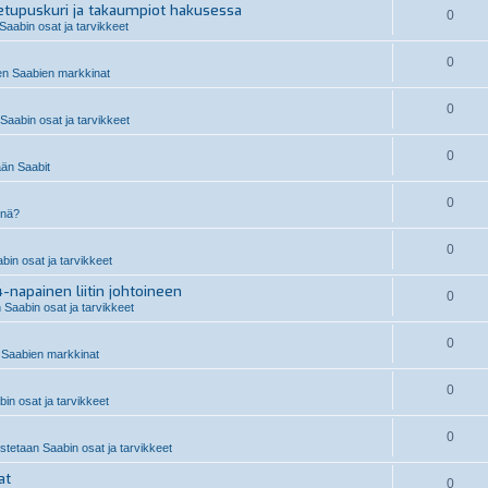
etupuskuri ja takaumpiot hakusessa
0
Saabin osat ja tarvikkeet
0
n Saabien markkinat
0
aabin osat ja tarvikkeet
0
än Saabit
0
inä?
0
in osat ja tarvikkeet
-napainen liitin johtoineen
0
 Saabin osat ja tarvikkeet
0
Saabien markkinat
0
in osat ja tarvikkeet
0
stetaan Saabin osat ja tarvikkeet
at
0