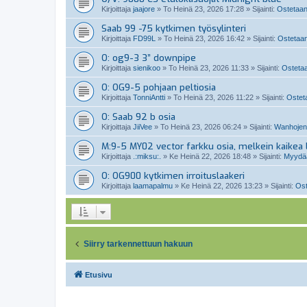
Kirjoittaja
jaajore
»
To Heinä 23, 2026 17:28
» Sijainti:
Ostetaan
Saab 99 -75 kytkimen työsylinteri
Kirjoittaja
FD99L
»
To Heinä 23, 2026 16:42
» Sijainti:
Ostetaan
O: og9-3 3” downpipe
Kirjoittaja
sienikoo
»
To Heinä 23, 2026 11:33
» Sijainti:
Ostetaa
O: OG9-5 pohjaan peltiosia
Kirjoittaja
TonniAntti
»
To Heinä 23, 2026 11:22
» Sijainti:
Osteta
O: Saab 92 b osia
Kirjoittaja
JiiVee
»
To Heinä 23, 2026 06:24
» Sijainti:
Wanhojen
M:9-5 MY02 vector farkku osia, melkein kaikea l
Kirjoittaja
.:miksu:.
»
Ke Heinä 22, 2026 18:48
» Sijainti:
Myydää
O: OG900 kytkimen irroituslaakeri
Kirjoittaja
laamapalmu
»
Ke Heinä 22, 2026 13:23
» Sijainti:
Ost
Siirry tarkennettuun hakuun
Etusivu