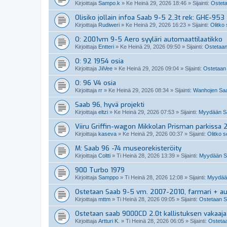
Kirjoittaja
Sampo.k
»
Ke Heinä 29, 2026 18:46
» Sijainti:
Osteta
Olisiko jollain infoa Saab 9-5 2,3t rek: GHE-953
Kirjoittaja
Rudiweri
»
Ke Heinä 29, 2026 16:23
» Sijainti:
Olitko
O: 2001vm 9-5 Aero syyläri automaattilaatikko
Kirjoittaja
Entteri
»
Ke Heinä 29, 2026 09:50
» Sijainti:
Ostetaan
O: 92 1954 osia
Kirjoittaja
JiiVee
»
Ke Heinä 29, 2026 09:04
» Sijainti:
Ostetaan 
O: 96 V4 osia
Kirjoittaja
rr
»
Ke Heinä 29, 2026 08:34
» Sijainti:
Wanhojen Saa
Saab 96, hyvä projekti
Kirjoittaja
eltzi
»
Ke Heinä 29, 2026 07:53
» Sijainti:
Myydään Sa
Viiru Griffin-wagon Mikkolan Prisman parkissa 
Kirjoittaja
kaseva
»
Ke Heinä 29, 2026 00:37
» Sijainti:
Olitko s
M: Saab 96 -74 museorekisteröity
Kirjoittaja
Coltti
»
Ti Heinä 28, 2026 13:39
» Sijainti:
Myydään S
900 Turbo 1979
Kirjoittaja
Samppo
»
Ti Heinä 28, 2026 12:08
» Sijainti:
Myydään
Ostetaan Saab 9-5 vm. 2007-2010, farmari + a
Kirjoittaja
mttm
»
Ti Heinä 28, 2026 09:05
» Sijainti:
Ostetaan S
Ostetaan saab 9000CD 2.0t kallistuksen vakaaja
Kirjoittaja
Artturi K.
»
Ti Heinä 28, 2026 06:05
» Sijainti:
Ostetaa