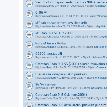
Saab 9-3 2.0t sport sedan (2002-2007) mallin 
Kirjoittaja
Mane9-3
»
Ti Elo 04, 2026 02:25
» Sijainti:
Ostetaan 
O: 96 V4
Kirjoittaja
Mastomies
»
Ti Elo 04, 2026 00:11
» Sijainti:
Wanhoje
M:Saab aluvanteitten keskikapselit
Kirjoittaja
hanniee
»
Ma Elo 03, 2026 16:42
» Sijainti:
Myydään S
M: Saab 9-3 SC 1.8t 2008
Kirjoittaja
JohnJocke
»
Ma Elo 03, 2026 16:03
» Sijainti:
Myydä
NG 9-3 Aero / Kotka
Kirjoittaja
Aemilia
»
Su Elo 02, 2026 17:54
» Sijainti:
Olitko se s
OG900 taustapeili
Kirjoittaja
stefa
»
Su Elo 02, 2026 16:26
» Sijainti:
Ostetaan Saab
Ostetaan Saab 9-3 SS (2003) oikean takavalon 4
Kirjoittaja
Royzz83
»
Su Elo 02, 2026 05:59
» Sijainti:
Ostetaan
O: ruskeaa vinyyliä kuskin penkkiin
Kirjoittaja
Michelin
»
La Elo 01, 2026 19:33
» Sijainti:
Wanhojen 
96 V4 vanteet
Kirjoittaja
rr
»
Pe Heinä 31, 2026 20:01
» Sijainti:
Ostetaan Saab
Ostetaan Saab 9-5 Osia (vm.2004)
Kirjoittaja
TurboSaab98
»
Pe Heinä 31, 2026 00:46
» Sijainti:
O
Ostetaan Saab 9-5 aero 04/05 puskurit ja helm