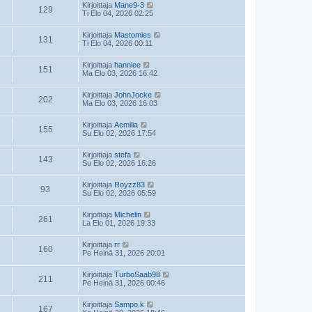
Kirjoittaja
Mane9-3
129
Ti Elo 04, 2026 02:25
Kirjoittaja
Mastomies
131
Ti Elo 04, 2026 00:11
Kirjoittaja
hanniee
151
Ma Elo 03, 2026 16:42
Kirjoittaja
JohnJocke
202
Ma Elo 03, 2026 16:03
Kirjoittaja
Aemilia
155
Su Elo 02, 2026 17:54
Kirjoittaja
stefa
143
Su Elo 02, 2026 16:26
Kirjoittaja
Royzz83
93
Su Elo 02, 2026 05:59
Kirjoittaja
Michelin
261
La Elo 01, 2026 19:33
Kirjoittaja
rr
160
Pe Heinä 31, 2026 20:01
Kirjoittaja
TurboSaab98
211
Pe Heinä 31, 2026 00:46
Kirjoittaja
Sampo.k
167