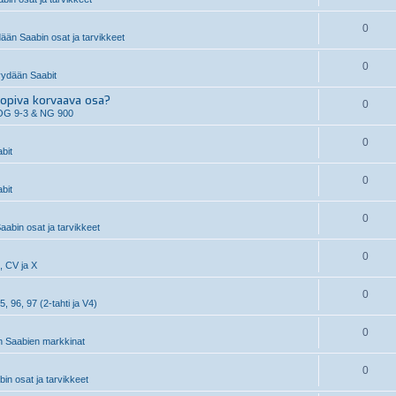
0
än Saabin osat ja tarvikkeet
0
ydään Saabit
piva korvaava osa?
0
OG 9-3 & NG 900
0
bit
0
bit
0
aabin osat ja tarvikkeet
0
, CV ja X
0
5, 96, 97 (2-tahti ja V4)
0
 Saabien markkinat
0
n osat ja tarvikkeet