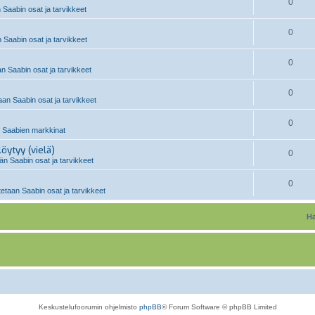
0
 Saabin osat ja tarvikkeet
0
 Saabin osat ja tarvikkeet
0
n Saabin osat ja tarvikkeet
0
an Saabin osat ja tarvikkeet
0
 Saabien markkinat
öytyy (vielä)
0
n Saabin osat ja tarvikkeet
0
etaan Saabin osat ja tarvikkeet
Ha
Keskustelufoorumin ohjelmisto
phpBB
® Forum Software © phpBB Limited