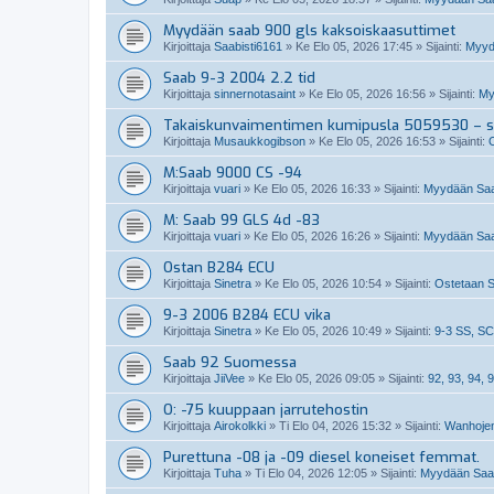
Myydään saab 900 gls kaksoiskaasuttimet
Kirjoittaja
Saabisti6161
»
Ke Elo 05, 2026 17:45
» Sijainti:
Myydä
Saab 9-3 2004 2.2 tid
Kirjoittaja
sinnernotasaint
»
Ke Elo 05, 2026 16:56
» Sijainti:
My
Takaiskunvaimentimen kumipusla 5059530 – so
Kirjoittaja
Musaukkogibson
»
Ke Elo 05, 2026 16:53
» Sijainti:
M:Saab 9000 CS -94
Kirjoittaja
vuari
»
Ke Elo 05, 2026 16:33
» Sijainti:
Myydään Saa
M: Saab 99 GLS 4d -83
Kirjoittaja
vuari
»
Ke Elo 05, 2026 16:26
» Sijainti:
Myydään Saa
Ostan B284 ECU
Kirjoittaja
Sinetra
»
Ke Elo 05, 2026 10:54
» Sijainti:
Ostetaan S
9-3 2006 B284 ECU vika
Kirjoittaja
Sinetra
»
Ke Elo 05, 2026 10:49
» Sijainti:
9-3 SS, SC
Saab 92 Suomessa
Kirjoittaja
JiiVee
»
Ke Elo 05, 2026 09:05
» Sijainti:
92, 93, 94, 9
O: -75 kuuppaan jarrutehostin
Kirjoittaja
Airokolkki
»
Ti Elo 04, 2026 15:32
» Sijainti:
Wanhojen
Purettuna -08 ja -09 diesel koneiset femmat.
Kirjoittaja
Tuha
»
Ti Elo 04, 2026 12:05
» Sijainti:
Myydään Saabi