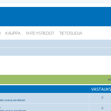
I
KAUPPA
YHTEYSTIEDOT
TIETOSUOJA
Ha
VASTAUK
0
n osat ja tarvikkeet
n
0
in osat ja tarvikkeet