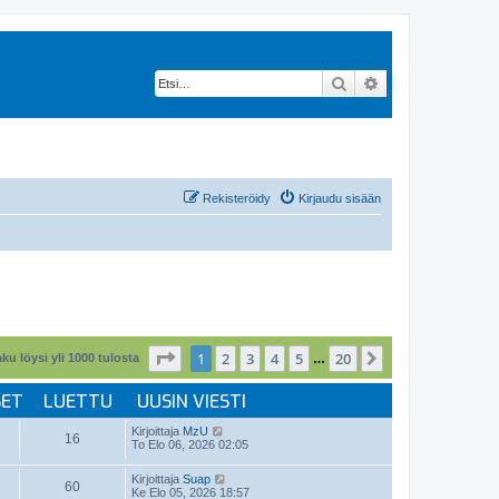
Etsi
Tarkennettu hak
Rekisteröidy
Kirjaudu sisään
Sivu
1
/
20
1
2
3
4
5
20
Seuraava
ku löysi yli 1000 tulosta
…
SET
LUETTU
UUSIN VIESTI
Kirjoittaja
MzU
16
To Elo 06, 2026 02:05
Kirjoittaja
Suap
60
Ke Elo 05, 2026 18:57