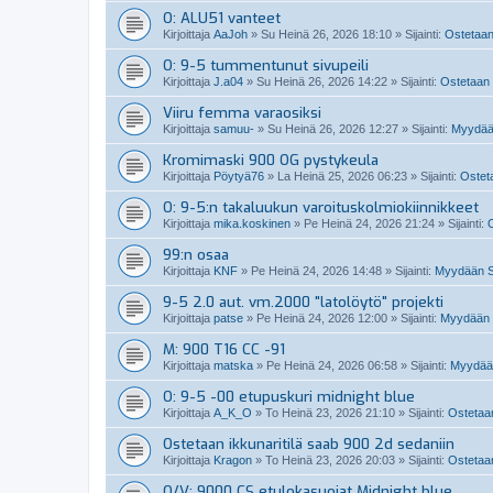
O: ALU51 vanteet
Kirjoittaja
AaJoh
»
Su Heinä 26, 2026 18:10
» Sijainti:
Ostetaan
O: 9-5 tummentunut sivupeili
Kirjoittaja
J.a04
»
Su Heinä 26, 2026 14:22
» Sijainti:
Ostetaan 
Viiru femma varaosiksi
Kirjoittaja
samuu-
»
Su Heinä 26, 2026 12:27
» Sijainti:
Myydää
Kromimaski 900 OG pystykeula
Kirjoittaja
Pöytyä76
»
La Heinä 25, 2026 06:23
» Sijainti:
Osteta
O: 9-5:n takaluukun varoituskolmiokiinnikkeet
Kirjoittaja
mika.koskinen
»
Pe Heinä 24, 2026 21:24
» Sijainti:
O
99:n osaa
Kirjoittaja
KNF
»
Pe Heinä 24, 2026 14:48
» Sijainti:
Myydään Sa
9-5 2.0 aut. vm.2000 "latolöytö" projekti
Kirjoittaja
patse
»
Pe Heinä 24, 2026 12:00
» Sijainti:
Myydään 
M: 900 T16 CC -91
Kirjoittaja
matska
»
Pe Heinä 24, 2026 06:58
» Sijainti:
Myydään
O: 9-5 -00 etupuskuri midnight blue
Kirjoittaja
A_K_O
»
To Heinä 23, 2026 21:10
» Sijainti:
Ostetaan
Ostetaan ikkunaritilä saab 900 2d sedaniin
Kirjoittaja
Kragon
»
To Heinä 23, 2026 20:03
» Sijainti:
Ostetaan
O/V: 9000 CS etulokasuojat Midnight blue