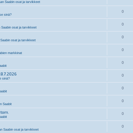
an Saabin osat ja tarvikkeet
0
 se sinä?
0
 Saabin osat ja tarvikkeet
0
Saabin osat ja tarvikkeet
0
bien markkinat
0
abit
28.7.2026
0
e sinä?
0
aabit
0
 Saabit
utom.
0
aabit
0
n Saabin osat ja tarvikkeet