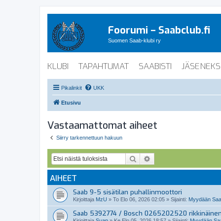
Foorumi – Saabclub.fi
Suomen Saab-klubi ry
KLUBI
TAPAHTUMAT
SAABISTI
JÄSENEKS
Pikalinkit
UKK
Etusivu
Vastaamattomat aiheet
Siirry tarkennettuun hakuun
Etsi
Tarkennettu haku
AIHEET
Saab 9-5 sisätilan puhallinmoottori
Kirjoittaja
MzU
»
To Elo 06, 2026 02:05
» Sijainti:
Myydään Saabi
Saab 5392774 / Bosch 0265202520 rikkinäine
Kirjoittaja
Suap
»
Ke Elo 05, 2026 18:57
» Sijainti:
Myydään Saab