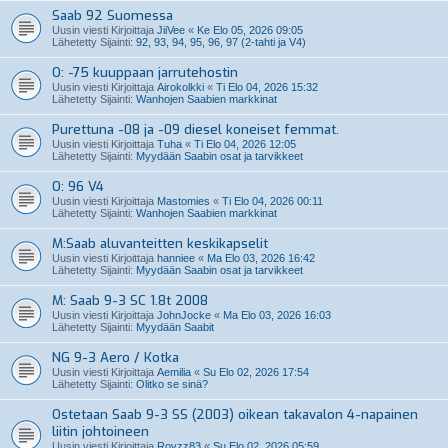
Saab 92 Suomessa
Uusin viesti Kirjoittaja
JiiVee
«
Ke Elo 05, 2026 09:05
Lähetetty Sijainti:
92, 93, 94, 95, 96, 97 (2-tahti ja V4)
O: -75 kuuppaan jarrutehostin
Uusin viesti Kirjoittaja
Airokolkki
«
Ti Elo 04, 2026 15:32
Lähetetty Sijainti:
Wanhojen Saabien markkinat
Purettuna -08 ja -09 diesel koneiset femmat.
Uusin viesti Kirjoittaja
Tuha
«
Ti Elo 04, 2026 12:05
Lähetetty Sijainti:
Myydään Saabin osat ja tarvikkeet
O: 96 V4
Uusin viesti Kirjoittaja
Mastomies
«
Ti Elo 04, 2026 00:11
Lähetetty Sijainti:
Wanhojen Saabien markkinat
M:Saab aluvanteitten keskikapselit
Uusin viesti Kirjoittaja
hanniee
«
Ma Elo 03, 2026 16:42
Lähetetty Sijainti:
Myydään Saabin osat ja tarvikkeet
M: Saab 9-3 SC 1.8t 2008
Uusin viesti Kirjoittaja
JohnJocke
«
Ma Elo 03, 2026 16:03
Lähetetty Sijainti:
Myydään Saabit
NG 9-3 Aero / Kotka
Uusin viesti Kirjoittaja
Aemilia
«
Su Elo 02, 2026 17:54
Lähetetty Sijainti:
Olitko se sinä?
Ostetaan Saab 9-3 SS (2003) oikean takavalon 4-napainen
liitin johtoineen
Uusin viesti Kirjoittaja
Royzz83
«
Su Elo 02, 2026 05:59