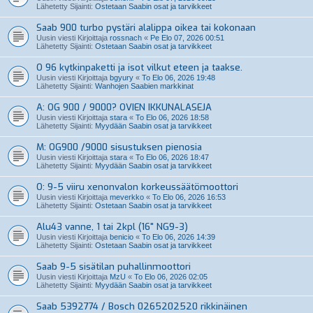
Lähetetty Sijainti:
Ostetaan Saabin osat ja tarvikkeet
Saab 900 turbo pystäri alalippa oikea tai kokonaan
Uusin viesti Kirjoittaja
rossnach
«
Pe Elo 07, 2026 00:51
Lähetetty Sijainti:
Ostetaan Saabin osat ja tarvikkeet
O 96 kytkinpaketti ja isot vilkut eteen ja taakse.
Uusin viesti Kirjoittaja
bgyury
«
To Elo 06, 2026 19:48
Lähetetty Sijainti:
Wanhojen Saabien markkinat
A: OG 900 / 9000? OVIEN IKKUNALASEJA
Uusin viesti Kirjoittaja
stara
«
To Elo 06, 2026 18:58
Lähetetty Sijainti:
Myydään Saabin osat ja tarvikkeet
M: OG900 /9000 sisustuksen pienosia
Uusin viesti Kirjoittaja
stara
«
To Elo 06, 2026 18:47
Lähetetty Sijainti:
Myydään Saabin osat ja tarvikkeet
O: 9-5 viiru xenonvalon korkeussäätömoottori
Uusin viesti Kirjoittaja
meverkko
«
To Elo 06, 2026 16:53
Lähetetty Sijainti:
Ostetaan Saabin osat ja tarvikkeet
Alu43 vanne, 1 tai 2kpl (16" NG9-3)
Uusin viesti Kirjoittaja
benicio
«
To Elo 06, 2026 14:39
Lähetetty Sijainti:
Ostetaan Saabin osat ja tarvikkeet
Saab 9-5 sisätilan puhallinmoottori
Uusin viesti Kirjoittaja
MzU
«
To Elo 06, 2026 02:05
Lähetetty Sijainti:
Myydään Saabin osat ja tarvikkeet
Saab 5392774 / Bosch 0265202520 rikkinäinen