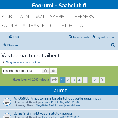
Foorumi – Saabclub.fi
KLUBI
TAPAHTUMAT
SAABISTI
JÄSENEKSI
KAUPPA
YHTEYSTIEDOT
TIETOSUOJA
UKK
Rekisteröidy
Kirjaudu sisään
E
Etusivu
t
Vastaamattomat aiheet
s
Siirry tarkennettuun hakuun
i
Etsi
Tarkennettu haku
Sivu
1
/
20
1
2
3
4
5
20
Seuraa
Haku löysi yli 1000 tulosta
…
AIHEET
M: OG900 ilmastoinnin tai ohj tehost putki uusi, j: pää
Uusin viesti Kirjoittaja
stara
«
Pe Elo 07, 2026 11:26
Lähetetty Sijainti:
Myydään Saabin osat ja tarvikkeet
O: ng 9-3 my10 vasen etulokasuoja
Uusin viesti Kirjoittaja
Jonenii
«
Pe Elo 07, 2026 09:15