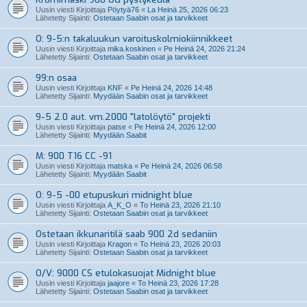
Uusin viesti Kirjoittaja
Pöytyä76
«
La Heinä 25, 2026 06:23
Lähetetty Sijainti:
Ostetaan Saabin osat ja tarvikkeet
O: 9-5:n takaluukun varoituskolmiokiinnikkeet
Uusin viesti Kirjoittaja
mika.koskinen
«
Pe Heinä 24, 2026 21:24
Lähetetty Sijainti:
Ostetaan Saabin osat ja tarvikkeet
99:n osaa
Uusin viesti Kirjoittaja
KNF
«
Pe Heinä 24, 2026 14:48
Lähetetty Sijainti:
Myydään Saabin osat ja tarvikkeet
9-5 2.0 aut. vm.2000 "latolöytö" projekti
Uusin viesti Kirjoittaja
patse
«
Pe Heinä 24, 2026 12:00
Lähetetty Sijainti:
Myydään Saabit
M: 900 T16 CC -91
Uusin viesti Kirjoittaja
matska
«
Pe Heinä 24, 2026 06:58
Lähetetty Sijainti:
Myydään Saabit
O: 9-5 -00 etupuskuri midnight blue
Uusin viesti Kirjoittaja
A_K_O
«
To Heinä 23, 2026 21:10
Lähetetty Sijainti:
Ostetaan Saabin osat ja tarvikkeet
Ostetaan ikkunaritilä saab 900 2d sedaniin
Uusin viesti Kirjoittaja
Kragon
«
To Heinä 23, 2026 20:03
Lähetetty Sijainti:
Ostetaan Saabin osat ja tarvikkeet
O/V: 9000 CS etulokasuojat Midnight blue
Uusin viesti Kirjoittaja
jaajore
«
To Heinä 23, 2026 17:28
Lähetetty Sijainti:
Ostetaan Saabin osat ja tarvikkeet