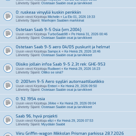
Lähetetty Sijainti:
Ostetaan Saabin osat ja tarvikkeet
O: ruskeaa vinyyliä kuskin penkkiin
Uusin viesti Kirjoittaja
Michelin
«
La Elo 01, 2026 19:33
Lähetetty Sijainti:
Wanhojen Saabien markkinat
Ostetaan Saab 9-5 Osia (vm.2004)
Uusin viesti Kirjoittaja
TurboSaab98
«
Pe Heinä 31, 2026 00:46
Lähetetty Sijainti:
Ostetaan Saabin osat ja tarvikkeet
Ostetaan Saab 9-5 aero 04/05 puskurit ja helmat
Uusin viesti Kirjoittaja
Sampo.k
«
Ke Heinä 29, 2026 18:46
Lähetetty Sijainti:
Ostetaan Saabin osat ja tarvikkeet
Olisiko jollain infoa Saab 9-5 2,3t rek: GHE-953
Uusin viesti Kirjoittaja
Rudiweri
«
Ke Heinä 29, 2026 16:23
Lähetetty Sijainti:
Olitko se sinä?
O: 2001vm 9-5 Aero syyläri automaattilaatikko
Uusin viesti Kirjoittaja
Entteri
«
Ke Heinä 29, 2026 09:50
Lähetetty Sijainti:
Ostetaan Saabin osat ja tarvikkeet
O: 92 1954 osia
Uusin viesti Kirjoittaja
JiiVee
«
Ke Heinä 29, 2026 09:04
Lähetetty Sijainti:
Ostetaan Saabin osat ja tarvikkeet
Saab 96, hyvä projekti
Uusin viesti Kirjoittaja
eltzi
«
Ke Heinä 29, 2026 07:53
Lähetetty Sijainti:
Myydään Saabit
Viiru Griffin-wagon Mikkolan Prisman parkissa 28.7.2026