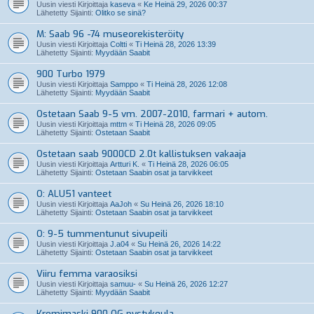
Uusin viesti Kirjoittaja
kaseva
«
Ke Heinä 29, 2026 00:37
Lähetetty Sijainti:
Olitko se sinä?
M: Saab 96 -74 museorekisteröity
Uusin viesti Kirjoittaja
Coltti
«
Ti Heinä 28, 2026 13:39
Lähetetty Sijainti:
Myydään Saabit
900 Turbo 1979
Uusin viesti Kirjoittaja
Samppo
«
Ti Heinä 28, 2026 12:08
Lähetetty Sijainti:
Myydään Saabit
Ostetaan Saab 9-5 vm. 2007-2010, farmari + autom.
Uusin viesti Kirjoittaja
mttm
«
Ti Heinä 28, 2026 09:05
Lähetetty Sijainti:
Ostetaan Saabit
Ostetaan saab 9000CD 2.0t kallistuksen vakaaja
Uusin viesti Kirjoittaja
Artturi K.
«
Ti Heinä 28, 2026 06:05
Lähetetty Sijainti:
Ostetaan Saabin osat ja tarvikkeet
O: ALU51 vanteet
Uusin viesti Kirjoittaja
AaJoh
«
Su Heinä 26, 2026 18:10
Lähetetty Sijainti:
Ostetaan Saabin osat ja tarvikkeet
O: 9-5 tummentunut sivupeili
Uusin viesti Kirjoittaja
J.a04
«
Su Heinä 26, 2026 14:22
Lähetetty Sijainti:
Ostetaan Saabin osat ja tarvikkeet
Viiru femma varaosiksi
Uusin viesti Kirjoittaja
samuu-
«
Su Heinä 26, 2026 12:27
Lähetetty Sijainti:
Myydään Saabit
Kromimaski 900 OG pystykeula