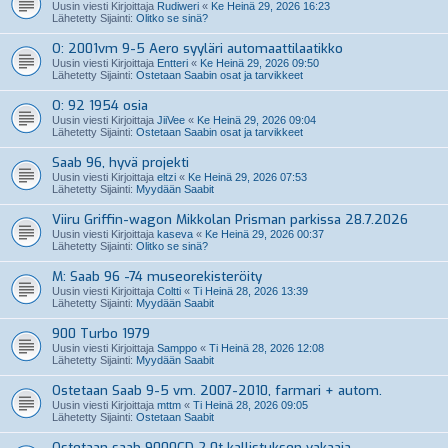
Uusin viesti Kirjoittaja
Rudiweri
«
Ke Heinä 29, 2026 16:23
Lähetetty Sijainti:
Olitko se sinä?
O: 2001vm 9-5 Aero syyläri automaattilaatikko
Uusin viesti Kirjoittaja
Entteri
«
Ke Heinä 29, 2026 09:50
Lähetetty Sijainti:
Ostetaan Saabin osat ja tarvikkeet
O: 92 1954 osia
Uusin viesti Kirjoittaja
JiiVee
«
Ke Heinä 29, 2026 09:04
Lähetetty Sijainti:
Ostetaan Saabin osat ja tarvikkeet
Saab 96, hyvä projekti
Uusin viesti Kirjoittaja
eltzi
«
Ke Heinä 29, 2026 07:53
Lähetetty Sijainti:
Myydään Saabit
Viiru Griffin-wagon Mikkolan Prisman parkissa 28.7.2026
Uusin viesti Kirjoittaja
kaseva
«
Ke Heinä 29, 2026 00:37
Lähetetty Sijainti:
Olitko se sinä?
M: Saab 96 -74 museorekisteröity
Uusin viesti Kirjoittaja
Coltti
«
Ti Heinä 28, 2026 13:39
Lähetetty Sijainti:
Myydään Saabit
900 Turbo 1979
Uusin viesti Kirjoittaja
Samppo
«
Ti Heinä 28, 2026 12:08
Lähetetty Sijainti:
Myydään Saabit
Ostetaan Saab 9-5 vm. 2007-2010, farmari + autom.
Uusin viesti Kirjoittaja
mttm
«
Ti Heinä 28, 2026 09:05
Lähetetty Sijainti:
Ostetaan Saabit
Ostetaan saab 9000CD 2.0t kallistuksen vakaaja