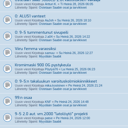
Uusin viesti Kirjoittaja
Artturi K.
«
Ti Heinä 28, 2026 06:05
Lähetetty Sijainti:
Ostetaan Saabin osat ja tarvikkeet
O: ALU51 vanteet
Uusin viesti Kirjoittaja
AaJoh
«
Su Heinä 26, 2026 18:10
Lähetetty Sijainti:
Ostetaan Saabin osat ja tarvikkeet
O: 9-5 tummentunut sivupeili
Uusin viesti Kirjoittaja
J.a04
«
Su Heinä 26, 2026 14:22
Lähetetty Sijainti:
Ostetaan Saabin osat ja tarvikkeet
Viiru femma varaosiksi
Uusin viesti Kirjoittaja
samuu-
«
Su Heinä 26, 2026 12:27
Lähetetty Sijainti:
Myydään Saabit
Kromimaski 900 OG pystykeula
Uusin viesti Kirjoittaja
Pöytyä76
«
La Heinä 25, 2026 06:23
Lähetetty Sijainti:
Ostetaan Saabin osat ja tarvikkeet
O: 9-5:n takaluukun varoituskolmiokiinnikkeet
Uusin viesti Kirjoittaja
mika.koskinen
«
Pe Heinä 24, 2026 21:24
Lähetetty Sijainti:
Ostetaan Saabin osat ja tarvikkeet
99:n osaa
Uusin viesti Kirjoittaja
KNF
«
Pe Heinä 24, 2026 14:48
Lähetetty Sijainti:
Myydään Saabin osat ja tarvikkeet
9-5 2.0 aut. vm.2000 "latolöytö" projekti
Uusin viesti Kirjoittaja
patse
«
Pe Heinä 24, 2026 12:00
Lähetetty Sijainti:
Myydään Saabit