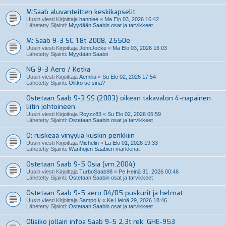
M:Saab aluvanteitten keskikapselit
Uusin viesti Kirjoittaja
hanniee
«
Ma Elo 03, 2026 16:42
Lähetetty Sijainti:
Myydään Saabin osat ja tarvikkeet
M: Saab 9-3 SC 1.8t 2008, 2550e
Uusin viesti Kirjoittaja
JohnJocke
«
Ma Elo 03, 2026 16:03
Lähetetty Sijainti:
Myydään Saabit
NG 9-3 Aero / Kotka
Uusin viesti Kirjoittaja
Aemilia
«
Su Elo 02, 2026 17:54
Lähetetty Sijainti:
Olitko se sinä?
Ostetaan Saab 9-3 SS (2003) oikean takavalon 4-napainen
liitin johtoineen
Uusin viesti Kirjoittaja
Royzz83
«
Su Elo 02, 2026 05:59
Lähetetty Sijainti:
Ostetaan Saabin osat ja tarvikkeet
O: ruskeaa vinyyliä kuskin penkkiin
Uusin viesti Kirjoittaja
Michelin
«
La Elo 01, 2026 19:33
Lähetetty Sijainti:
Wanhojen Saabien markkinat
Ostetaan Saab 9-5 Osia (vm.2004)
Uusin viesti Kirjoittaja
TurboSaab98
«
Pe Heinä 31, 2026 00:46
Lähetetty Sijainti:
Ostetaan Saabin osat ja tarvikkeet
Ostetaan Saab 9-5 aero 04/05 puskurit ja helmat
Uusin viesti Kirjoittaja
Sampo.k
«
Ke Heinä 29, 2026 18:46
Lähetetty Sijainti:
Ostetaan Saabin osat ja tarvikkeet
Olisiko jollain infoa Saab 9-5 2,3t rek: GHE-953