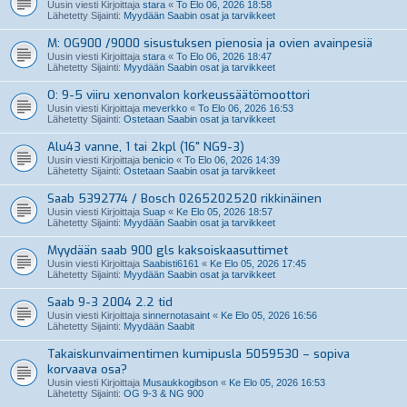
Uusin viesti Kirjoittaja
stara
«
To Elo 06, 2026 18:58
Lähetetty Sijainti:
Myydään Saabin osat ja tarvikkeet
M: OG900 /9000 sisustuksen pienosia ja ovien avainpesiä
Uusin viesti Kirjoittaja
stara
«
To Elo 06, 2026 18:47
Lähetetty Sijainti:
Myydään Saabin osat ja tarvikkeet
O: 9-5 viiru xenonvalon korkeussäätömoottori
Uusin viesti Kirjoittaja
meverkko
«
To Elo 06, 2026 16:53
Lähetetty Sijainti:
Ostetaan Saabin osat ja tarvikkeet
Alu43 vanne, 1 tai 2kpl (16" NG9-3)
Uusin viesti Kirjoittaja
benicio
«
To Elo 06, 2026 14:39
Lähetetty Sijainti:
Ostetaan Saabin osat ja tarvikkeet
Saab 5392774 / Bosch 0265202520 rikkinäinen
Uusin viesti Kirjoittaja
Suap
«
Ke Elo 05, 2026 18:57
Lähetetty Sijainti:
Myydään Saabin osat ja tarvikkeet
Myydään saab 900 gls kaksoiskaasuttimet
Uusin viesti Kirjoittaja
Saabisti6161
«
Ke Elo 05, 2026 17:45
Lähetetty Sijainti:
Myydään Saabin osat ja tarvikkeet
Saab 9-3 2004 2.2 tid
Uusin viesti Kirjoittaja
sinnernotasaint
«
Ke Elo 05, 2026 16:56
Lähetetty Sijainti:
Myydään Saabit
Takaiskunvaimentimen kumipusla 5059530 – sopiva
korvaava osa?
Uusin viesti Kirjoittaja
Musaukkogibson
«
Ke Elo 05, 2026 16:53
Lähetetty Sijainti:
OG 9-3 & NG 900