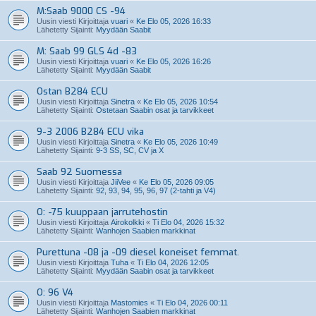
M:Saab 9000 CS -94
Uusin viesti Kirjoittaja
vuari
«
Ke Elo 05, 2026 16:33
Lähetetty Sijainti:
Myydään Saabit
M: Saab 99 GLS 4d -83
Uusin viesti Kirjoittaja
vuari
«
Ke Elo 05, 2026 16:26
Lähetetty Sijainti:
Myydään Saabit
Ostan B284 ECU
Uusin viesti Kirjoittaja
Sinetra
«
Ke Elo 05, 2026 10:54
Lähetetty Sijainti:
Ostetaan Saabin osat ja tarvikkeet
9-3 2006 B284 ECU vika
Uusin viesti Kirjoittaja
Sinetra
«
Ke Elo 05, 2026 10:49
Lähetetty Sijainti:
9-3 SS, SC, CV ja X
Saab 92 Suomessa
Uusin viesti Kirjoittaja
JiiVee
«
Ke Elo 05, 2026 09:05
Lähetetty Sijainti:
92, 93, 94, 95, 96, 97 (2-tahti ja V4)
O: -75 kuuppaan jarrutehostin
Uusin viesti Kirjoittaja
Airokolkki
«
Ti Elo 04, 2026 15:32
Lähetetty Sijainti:
Wanhojen Saabien markkinat
Purettuna -08 ja -09 diesel koneiset femmat.
Uusin viesti Kirjoittaja
Tuha
«
Ti Elo 04, 2026 12:05
Lähetetty Sijainti:
Myydään Saabin osat ja tarvikkeet
O: 96 V4
Uusin viesti Kirjoittaja
Mastomies
«
Ti Elo 04, 2026 00:11
Lähetetty Sijainti:
Wanhojen Saabien markkinat