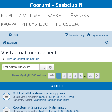
Foorumi – Saabclub.fi
KLUBI
TAPAHTUMAT
SAABISTI
JÄSENEKSI
KAUPPA
YHTEYSTIEDOT
TIETOSUOJA
UKK
Rekisteröidy
Kirjaudu sisään
E
Etusivu
t
Vastaamattomat aiheet
s
Siirry tarkennettuun hakuun
i
Etsi
Tarkennettu haku
Sivu
1
/
20
1
2
3
4
5
20
Seuraa
Haku löysi yli 1000 tulosta
…
AIHEET
O: 1 kpl jalkkisaluvanne kuuppaan
Uusin viesti Kirjoittaja
repa
«
La Elo 08, 2026 17:48
Lähetetty Sijainti:
Wanhojen Saabien markkinat
Kopittomat Saarijärven Kalmarissa
Uusin viesti Kirjoittaja
Mikko_H
«
La Elo 08, 2026 14:32