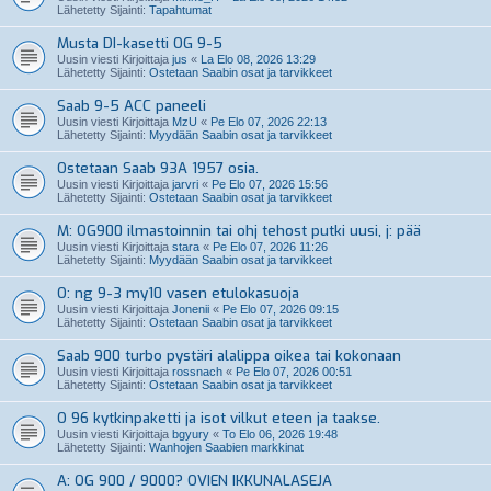
Lähetetty Sijainti:
Tapahtumat
Musta DI-kasetti OG 9-5
Uusin viesti Kirjoittaja
jus
«
La Elo 08, 2026 13:29
Lähetetty Sijainti:
Ostetaan Saabin osat ja tarvikkeet
Saab 9-5 ACC paneeli
Uusin viesti Kirjoittaja
MzU
«
Pe Elo 07, 2026 22:13
Lähetetty Sijainti:
Myydään Saabin osat ja tarvikkeet
Ostetaan Saab 93A 1957 osia.
Uusin viesti Kirjoittaja
jarvri
«
Pe Elo 07, 2026 15:56
Lähetetty Sijainti:
Ostetaan Saabin osat ja tarvikkeet
M: OG900 ilmastoinnin tai ohj tehost putki uusi, j: pää
Uusin viesti Kirjoittaja
stara
«
Pe Elo 07, 2026 11:26
Lähetetty Sijainti:
Myydään Saabin osat ja tarvikkeet
O: ng 9-3 my10 vasen etulokasuoja
Uusin viesti Kirjoittaja
Jonenii
«
Pe Elo 07, 2026 09:15
Lähetetty Sijainti:
Ostetaan Saabin osat ja tarvikkeet
Saab 900 turbo pystäri alalippa oikea tai kokonaan
Uusin viesti Kirjoittaja
rossnach
«
Pe Elo 07, 2026 00:51
Lähetetty Sijainti:
Ostetaan Saabin osat ja tarvikkeet
O 96 kytkinpaketti ja isot vilkut eteen ja taakse.
Uusin viesti Kirjoittaja
bgyury
«
To Elo 06, 2026 19:48
Lähetetty Sijainti:
Wanhojen Saabien markkinat
A: OG 900 / 9000? OVIEN IKKUNALASEJA