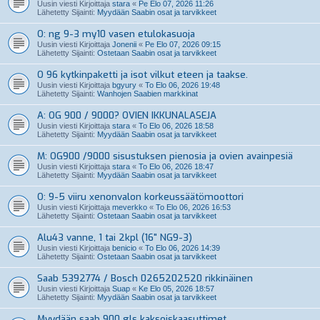
Uusin viesti Kirjoittaja
stara
«
Pe Elo 07, 2026 11:26
Lähetetty Sijainti:
Myydään Saabin osat ja tarvikkeet
O: ng 9-3 my10 vasen etulokasuoja
Uusin viesti Kirjoittaja
Jonenii
«
Pe Elo 07, 2026 09:15
Lähetetty Sijainti:
Ostetaan Saabin osat ja tarvikkeet
O 96 kytkinpaketti ja isot vilkut eteen ja taakse.
Uusin viesti Kirjoittaja
bgyury
«
To Elo 06, 2026 19:48
Lähetetty Sijainti:
Wanhojen Saabien markkinat
A: OG 900 / 9000? OVIEN IKKUNALASEJA
Uusin viesti Kirjoittaja
stara
«
To Elo 06, 2026 18:58
Lähetetty Sijainti:
Myydään Saabin osat ja tarvikkeet
M: OG900 /9000 sisustuksen pienosia ja ovien avainpesiä
Uusin viesti Kirjoittaja
stara
«
To Elo 06, 2026 18:47
Lähetetty Sijainti:
Myydään Saabin osat ja tarvikkeet
O: 9-5 viiru xenonvalon korkeussäätömoottori
Uusin viesti Kirjoittaja
meverkko
«
To Elo 06, 2026 16:53
Lähetetty Sijainti:
Ostetaan Saabin osat ja tarvikkeet
Alu43 vanne, 1 tai 2kpl (16" NG9-3)
Uusin viesti Kirjoittaja
benicio
«
To Elo 06, 2026 14:39
Lähetetty Sijainti:
Ostetaan Saabin osat ja tarvikkeet
Saab 5392774 / Bosch 0265202520 rikkinäinen
Uusin viesti Kirjoittaja
Suap
«
Ke Elo 05, 2026 18:57
Lähetetty Sijainti:
Myydään Saabin osat ja tarvikkeet
Myydään saab 900 gls kaksoiskaasuttimet