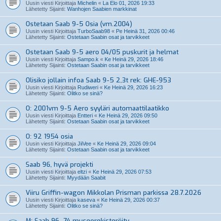
Uusin viesti Kirjoittaja
Michelin
«
La Elo 01, 2026 19:33
Lähetetty Sijainti:
Wanhojen Saabien markkinat
Ostetaan Saab 9-5 Osia (vm.2004)
Uusin viesti Kirjoittaja
TurboSaab98
«
Pe Heinä 31, 2026 00:46
Lähetetty Sijainti:
Ostetaan Saabin osat ja tarvikkeet
Ostetaan Saab 9-5 aero 04/05 puskurit ja helmat
Uusin viesti Kirjoittaja
Sampo.k
«
Ke Heinä 29, 2026 18:46
Lähetetty Sijainti:
Ostetaan Saabin osat ja tarvikkeet
Olisiko jollain infoa Saab 9-5 2,3t rek: GHE-953
Uusin viesti Kirjoittaja
Rudiweri
«
Ke Heinä 29, 2026 16:23
Lähetetty Sijainti:
Olitko se sinä?
O: 2001vm 9-5 Aero syyläri automaattilaatikko
Uusin viesti Kirjoittaja
Entteri
«
Ke Heinä 29, 2026 09:50
Lähetetty Sijainti:
Ostetaan Saabin osat ja tarvikkeet
O: 92 1954 osia
Uusin viesti Kirjoittaja
JiiVee
«
Ke Heinä 29, 2026 09:04
Lähetetty Sijainti:
Ostetaan Saabin osat ja tarvikkeet
Saab 96, hyvä projekti
Uusin viesti Kirjoittaja
eltzi
«
Ke Heinä 29, 2026 07:53
Lähetetty Sijainti:
Myydään Saabit
Viiru Griffin-wagon Mikkolan Prisman parkissa 28.7.2026
Uusin viesti Kirjoittaja
kaseva
«
Ke Heinä 29, 2026 00:37
Lähetetty Sijainti:
Olitko se sinä?
M: Saab 96 -74 museorekisteröity