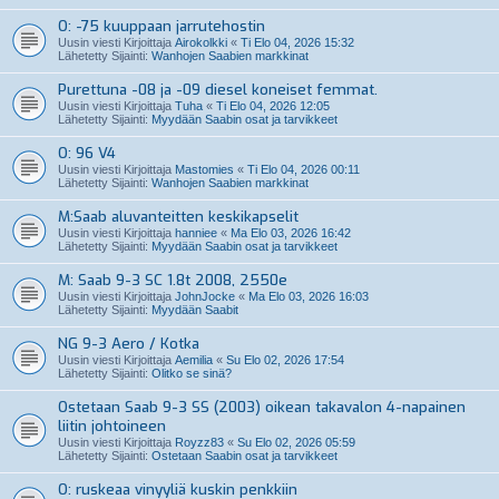
O: -75 kuuppaan jarrutehostin
Uusin viesti Kirjoittaja
Airokolkki
«
Ti Elo 04, 2026 15:32
Lähetetty Sijainti:
Wanhojen Saabien markkinat
Purettuna -08 ja -09 diesel koneiset femmat.
Uusin viesti Kirjoittaja
Tuha
«
Ti Elo 04, 2026 12:05
Lähetetty Sijainti:
Myydään Saabin osat ja tarvikkeet
O: 96 V4
Uusin viesti Kirjoittaja
Mastomies
«
Ti Elo 04, 2026 00:11
Lähetetty Sijainti:
Wanhojen Saabien markkinat
M:Saab aluvanteitten keskikapselit
Uusin viesti Kirjoittaja
hanniee
«
Ma Elo 03, 2026 16:42
Lähetetty Sijainti:
Myydään Saabin osat ja tarvikkeet
M: Saab 9-3 SC 1.8t 2008, 2550e
Uusin viesti Kirjoittaja
JohnJocke
«
Ma Elo 03, 2026 16:03
Lähetetty Sijainti:
Myydään Saabit
NG 9-3 Aero / Kotka
Uusin viesti Kirjoittaja
Aemilia
«
Su Elo 02, 2026 17:54
Lähetetty Sijainti:
Olitko se sinä?
Ostetaan Saab 9-3 SS (2003) oikean takavalon 4-napainen
liitin johtoineen
Uusin viesti Kirjoittaja
Royzz83
«
Su Elo 02, 2026 05:59
Lähetetty Sijainti:
Ostetaan Saabin osat ja tarvikkeet
O: ruskeaa vinyyliä kuskin penkkiin