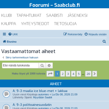
Foorumi – Saabclub.fi
KLUBI
TAPAHTUMAT
SAABISTI
JÄSENEKSI
KAUPPA
YHTEYSTIEDOT
TIETOSUOJA
UKK
Rekisteröidy
Kirjaudu sisään
E
Etusivu
t
Vastaamattomat aiheet
s
Siirry tarkennettuun hakuun
i
Etsi
Tarkennettu haku
Sivu
1
/
20
1
2
3
4
5
20
Seuraa
Haku löysi yli 1000 tulosta
…
AIHEET
A: 9-3 maalia ice blue-met + lakkaa
Uusin viesti Kirjoittaja
automies
«
La Elo 08, 2026 21:09
Lähetetty Sijainti:
Myydään Saabit
A: 9-3 polttoainesuodatin
Uusin viesti Kirjoittaja
automies
«
La Elo 08, 2026 21:03