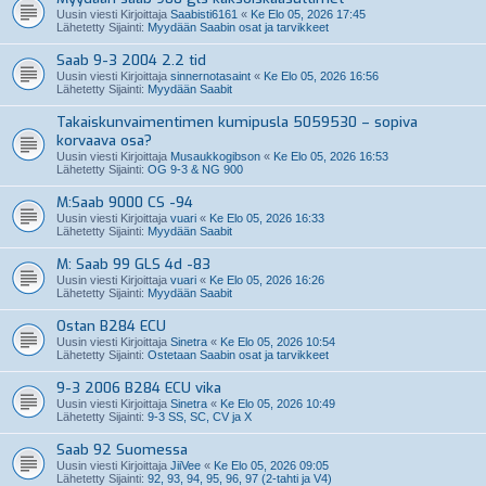
Uusin viesti Kirjoittaja
Saabisti6161
«
Ke Elo 05, 2026 17:45
Lähetetty Sijainti:
Myydään Saabin osat ja tarvikkeet
Saab 9-3 2004 2.2 tid
Uusin viesti Kirjoittaja
sinnernotasaint
«
Ke Elo 05, 2026 16:56
Lähetetty Sijainti:
Myydään Saabit
Takaiskunvaimentimen kumipusla 5059530 – sopiva
korvaava osa?
Uusin viesti Kirjoittaja
Musaukkogibson
«
Ke Elo 05, 2026 16:53
Lähetetty Sijainti:
OG 9-3 & NG 900
M:Saab 9000 CS -94
Uusin viesti Kirjoittaja
vuari
«
Ke Elo 05, 2026 16:33
Lähetetty Sijainti:
Myydään Saabit
M: Saab 99 GLS 4d -83
Uusin viesti Kirjoittaja
vuari
«
Ke Elo 05, 2026 16:26
Lähetetty Sijainti:
Myydään Saabit
Ostan B284 ECU
Uusin viesti Kirjoittaja
Sinetra
«
Ke Elo 05, 2026 10:54
Lähetetty Sijainti:
Ostetaan Saabin osat ja tarvikkeet
9-3 2006 B284 ECU vika
Uusin viesti Kirjoittaja
Sinetra
«
Ke Elo 05, 2026 10:49
Lähetetty Sijainti:
9-3 SS, SC, CV ja X
Saab 92 Suomessa
Uusin viesti Kirjoittaja
JiiVee
«
Ke Elo 05, 2026 09:05
Lähetetty Sijainti:
92, 93, 94, 95, 96, 97 (2-tahti ja V4)