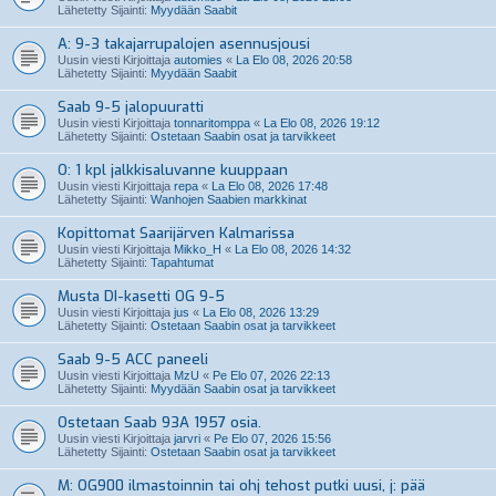
Lähetetty Sijainti:
Myydään Saabit
A: 9-3 takajarrupalojen asennusjousi
Uusin viesti Kirjoittaja
automies
«
La Elo 08, 2026 20:58
Lähetetty Sijainti:
Myydään Saabit
Saab 9-5 jalopuuratti
Uusin viesti Kirjoittaja
tonnaritomppa
«
La Elo 08, 2026 19:12
Lähetetty Sijainti:
Ostetaan Saabin osat ja tarvikkeet
O: 1 kpl jalkkisaluvanne kuuppaan
Uusin viesti Kirjoittaja
repa
«
La Elo 08, 2026 17:48
Lähetetty Sijainti:
Wanhojen Saabien markkinat
Kopittomat Saarijärven Kalmarissa
Uusin viesti Kirjoittaja
Mikko_H
«
La Elo 08, 2026 14:32
Lähetetty Sijainti:
Tapahtumat
Musta DI-kasetti OG 9-5
Uusin viesti Kirjoittaja
jus
«
La Elo 08, 2026 13:29
Lähetetty Sijainti:
Ostetaan Saabin osat ja tarvikkeet
Saab 9-5 ACC paneeli
Uusin viesti Kirjoittaja
MzU
«
Pe Elo 07, 2026 22:13
Lähetetty Sijainti:
Myydään Saabin osat ja tarvikkeet
Ostetaan Saab 93A 1957 osia.
Uusin viesti Kirjoittaja
jarvri
«
Pe Elo 07, 2026 15:56
Lähetetty Sijainti:
Ostetaan Saabin osat ja tarvikkeet
M: OG900 ilmastoinnin tai ohj tehost putki uusi, j: pää