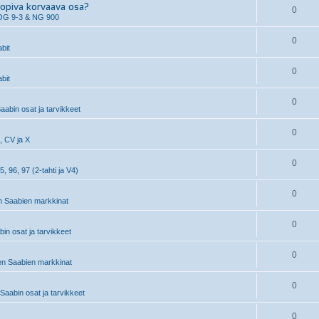
piva korvaava osa?
0
OG 9-3 & NG 900
0
bit
0
bit
0
aabin osat ja tarvikkeet
0
, CV ja X
0
5, 96, 97 (2-tahti ja V4)
0
 Saabien markkinat
0
n osat ja tarvikkeet
0
n Saabien markkinat
0
aabin osat ja tarvikkeet
0