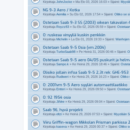
Kirjoittaja
JohnJocke
»
Ma Elo 03, 2026 16:03
» Sijainti:
Myydä
NG 9-3 Aero / Kotka
Kirjoittaja
Aemilia
»
Su Elo 02, 2026 17:54
» Sijainti:
Olitko se s
Ostetaan Saab 9-3 SS (2003) oikean takavalon 4
Kirjoittaja
Royzz83
»
Su Elo 02, 2026 05:59
» Sijainti:
Ostetaan
O: ruskeaa vinyyliä kuskin penkkiin
Kirjoittaja
Michelin
»
La Elo 01, 2026 19:33
» Sijainti:
Wanhojen 
Ostetaan Saab 9-5 Osia (vm.2004)
Kirjoittaja
TurboSaab98
»
Pe Heinä 31, 2026 00:46
» Sijainti:
O
Ostetaan Saab 9-5 aero 04/05 puskurit ja helm
Kirjoittaja
Sampo.k
»
Ke Heinä 29, 2026 18:46
» Sijainti:
Osteta
Olisiko jollain infoa Saab 9-5 2,3t rek: GHE-953
Kirjoittaja
Rudiweri
»
Ke Heinä 29, 2026 16:23
» Sijainti:
Olitko
O: 2001vm 9-5 Aero syyläri automaattilaatikko
Kirjoittaja
Entteri
»
Ke Heinä 29, 2026 09:50
» Sijainti:
Ostetaan
O: 92 1954 osia
Kirjoittaja
JiiVee
»
Ke Heinä 29, 2026 09:04
» Sijainti:
Ostetaan 
Saab 96, hyvä projekti
Kirjoittaja
eltzi
»
Ke Heinä 29, 2026 07:53
» Sijainti:
Myydään Sa
Viiru Griffin-wagon Mikkolan Prisman parkissa 
Kirjoittaja
kaseva
»
Ke Heinä 29, 2026 00:37
» Sijainti:
Olitko s