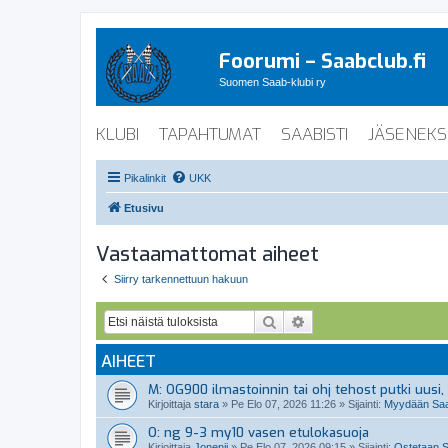
Foorumi – Saabclub.fi
Suomen Saab-klubi ry
KLUBI
TAPAHTUMAT
SAABISTI
JÄSENEKS
Pikalinkit
UKK
Etusivu
Vastaamattomat aiheet
Siirry tarkennettuun hakuun
Etsi
Tarkennettu haku
AIHEET
M: OG900 ilmastoinnin tai ohj tehost putki uusi, 
Kirjoittaja
stara
»
Pe Elo 07, 2026 11:26
» Sijainti:
Myydään Saab
O: ng 9-3 my10 vasen etulokasuoja
Kirjoittaja
Jonenii
»
Pe Elo 07, 2026 09:15
» Sijainti:
Ostetaan S