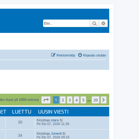
Etsi
Tarkennettu hak
Rekisteröidy
Kirjaudu sisään
Sivu
1
/
20
1
2
3
4
5
20
Seuraava
ku löysi yli 1000 tulosta
…
SET
LUETTU
UUSIN VIESTI
Kirjoittaja
stara
30
Pe Elo 07, 2026 11:26
Kirjoittaja
Jonenii
34
Pe Elo 07, 2026 09:15