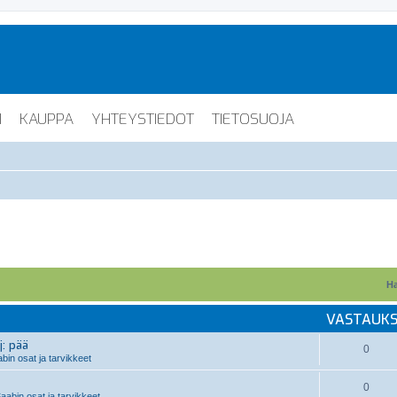
I
KAUPPA
YHTEYSTIEDOT
TIETOSUOJA
Ha
VASTAUK
j: pää
0
in osat ja tarvikkeet
0
aabin osat ja tarvikkeet