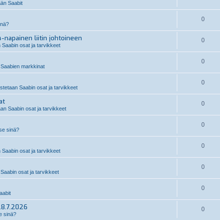
än Saabit
0
inä?
-napainen liitin johtoineen
0
 Saabin osat ja tarvikkeet
0
Saabien markkinat
0
stetaan Saabin osat ja tarvikkeet
at
0
an Saabin osat ja tarvikkeet
0
 se sinä?
0
 Saabin osat ja tarvikkeet
0
Saabin osat ja tarvikkeet
0
abit
28.7.2026
0
e sinä?