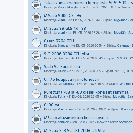
Takaiskunvaimentimen kumipusla 5059530 – so
Kirjoittaja
Musaukkogibson
»
Ke Elo 05, 2026 16:53
» Sijainti:
M:Saab 9000 CS -94
Kirjoittaja
vuari
»
Ke Elo 05, 2026 16:33
» Sijainti:
Myydään Saa
M: Saab 99 GLS 4d -83
Kirjoittaja
vuari
»
Ke Elo 05, 2026 16:26
» Sijainti:
Myydään Saa
Ostan B284 ECU
Kirjoittaja
Sinetra
»
Ke Elo 05, 2026 10:54
» Sijainti:
Ostetaan S
9-3 2006 B284 ECU vika
Kirjoittaja
Sinetra
»
Ke Elo 05, 2026 10:49
» Sijainti:
9-3 SS, SC
Saab 92 Suomessa
Kirjoittaja
JiiVee
»
Ke Elo 05, 2026 09:05
» Sijainti:
92, 93, 94, 9
O: -75 kuuppaan jarrutehostin
Kirjoittaja
Airokolkki
»
Ti Elo 04, 2026 15:32
» Sijainti:
Wanhojen
Purettuna -08 ja -09 diesel koneiset femmat.
Kirjoittaja
Tuha
»
Ti Elo 04, 2026 12:05
» Sijainti:
Myydään Saabi
O: 96 V4
Kirjoittaja
Mastomies
»
Ti Elo 04, 2026 00:11
» Sijainti:
Wanhoje
M:Saab aluvanteitten keskikapselit
Kirjoittaja
hanniee
»
Ma Elo 03, 2026 16:42
» Sijainti:
Myydään S
M: Saab 9-3 SC 1.8t 2008, 2550e