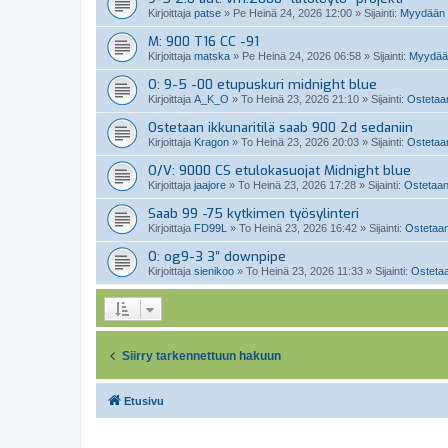
Kirjoittaja
patse
»
Pe Heinä 24, 2026 12:00
» Sijainti:
Myydään 
M: 900 T16 CC -91
Kirjoittaja
matska
»
Pe Heinä 24, 2026 06:58
» Sijainti:
Myydään
O: 9-5 -00 etupuskuri midnight blue
Kirjoittaja
A_K_O
»
To Heinä 23, 2026 21:10
» Sijainti:
Ostetaan
Ostetaan ikkunaritilä saab 900 2d sedaniin
Kirjoittaja
Kragon
»
To Heinä 23, 2026 20:03
» Sijainti:
Ostetaan
O/V: 9000 CS etulokasuojat Midnight blue
Kirjoittaja
jaajore
»
To Heinä 23, 2026 17:28
» Sijainti:
Ostetaan
Saab 99 -75 kytkimen työsylinteri
Kirjoittaja
FD99L
»
To Heinä 23, 2026 16:42
» Sijainti:
Ostetaan
O: og9-3 3” downpipe
Kirjoittaja
sienikoo
»
To Heinä 23, 2026 11:33
» Sijainti:
Ostetaa
Siirry tarkennettuun hakuun
Etusivu