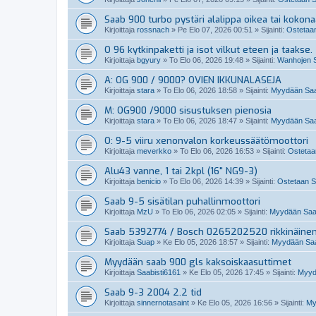
Saab 900 turbo pystäri alalippa oikea tai kokon
Kirjoittaja
rossnach
»
Pe Elo 07, 2026 00:51
» Sijainti:
Ostetaan
O 96 kytkinpaketti ja isot vilkut eteen ja taakse.
Kirjoittaja
bgyury
»
To Elo 06, 2026 19:48
» Sijainti:
Wanhojen S
A: OG 900 / 9000? OVIEN IKKUNALASEJA
Kirjoittaja
stara
»
To Elo 06, 2026 18:58
» Sijainti:
Myydään Saab
M: OG900 /9000 sisustuksen pienosia
Kirjoittaja
stara
»
To Elo 06, 2026 18:47
» Sijainti:
Myydään Saab
O: 9-5 viiru xenonvalon korkeussäätömoottori
Kirjoittaja
meverkko
»
To Elo 06, 2026 16:53
» Sijainti:
Ostetaan
Alu43 vanne, 1 tai 2kpl (16" NG9-3)
Kirjoittaja
benicio
»
To Elo 06, 2026 14:39
» Sijainti:
Ostetaan Sa
Saab 9-5 sisätilan puhallinmoottori
Kirjoittaja
MzU
»
To Elo 06, 2026 02:05
» Sijainti:
Myydään Saabi
Saab 5392774 / Bosch 0265202520 rikkinäine
Kirjoittaja
Suap
»
Ke Elo 05, 2026 18:57
» Sijainti:
Myydään Saab
Myydään saab 900 gls kaksoiskaasuttimet
Kirjoittaja
Saabisti6161
»
Ke Elo 05, 2026 17:45
» Sijainti:
Myydä
Saab 9-3 2004 2.2 tid
Kirjoittaja
sinnernotasaint
»
Ke Elo 05, 2026 16:56
» Sijainti:
My