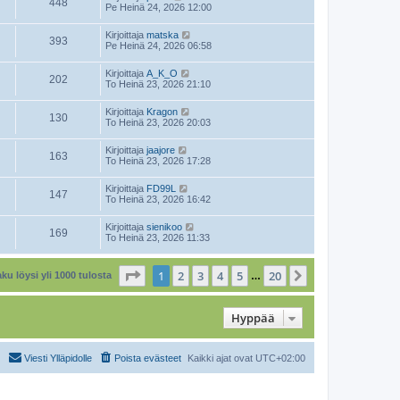
448
Pe Heinä 24, 2026 12:00
Kirjoittaja
matska
393
Pe Heinä 24, 2026 06:58
Kirjoittaja
A_K_O
202
To Heinä 23, 2026 21:10
Kirjoittaja
Kragon
130
To Heinä 23, 2026 20:03
Kirjoittaja
jaajore
163
To Heinä 23, 2026 17:28
Kirjoittaja
FD99L
147
To Heinä 23, 2026 16:42
Kirjoittaja
sienikoo
169
To Heinä 23, 2026 11:33
Sivu
1
/
20
1
2
3
4
5
20
Seuraava
ku löysi yli 1000 tulosta
…
Hyppää
Viesti Ylläpidolle
Poista evästeet
Kaikki ajat ovat
UTC+02:00