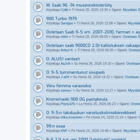
M: Saab 96 -74 museorekisteröity
Kirjoittaja
Coltti
»
Ti Heinä 28, 2026 13:39
» Sijainti:
Myydään S
900 Turbo 1979
Kirjoittaja
Samppo
»
Ti Heinä 28, 2026 12:08
» Sijainti:
Myydään
Ostetaan Saab 9-5 vm. 2007-2010, farmari + a
Kirjoittaja
mttm
»
Ti Heinä 28, 2026 09:05
» Sijainti:
Ostetaan S
Ostetaan saab 9000CD 2.0t kallistuksen vakaaja
Kirjoittaja
Artturi K.
»
Ti Heinä 28, 2026 06:05
» Sijainti:
Ostetaa
O: ALU51 vanteet
Kirjoittaja
AaJoh
»
Su Heinä 26, 2026 18:10
» Sijainti:
Ostetaan
O: 9-5 tummentunut sivupeili
Kirjoittaja
J.a04
»
Su Heinä 26, 2026 14:22
» Sijainti:
Ostetaan 
Viiru femma varaosiksi
Kirjoittaja
samuu-
»
Su Heinä 26, 2026 12:27
» Sijainti:
Myydää
Kromimaski 900 OG pystykeula
Kirjoittaja
Pöytyä76
»
La Heinä 25, 2026 06:23
» Sijainti:
Osteta
O: 9-5:n takaluukun varoituskolmiokiinnikkeet
Kirjoittaja
mika.koskinen
»
Pe Heinä 24, 2026 21:24
» Sijainti:
O
99:n osaa
Kirjoittaja
KNF
»
Pe Heinä 24, 2026 14:48
» Sijainti:
Myydään Sa
9-5 2.0 aut. vm.2000 "latolöytö" projekti