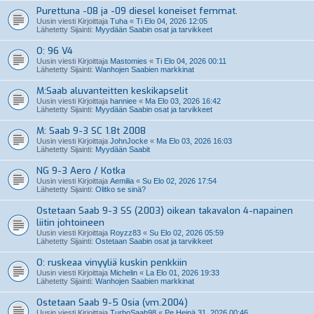
Purettuna -08 ja -09 diesel koneiset femmat.
Uusin viesti Kirjoittaja
Tuha
«
Ti Elo 04, 2026 12:05
Lähetetty Sijainti:
Myydään Saabin osat ja tarvikkeet
O: 96 V4
Uusin viesti Kirjoittaja
Mastomies
«
Ti Elo 04, 2026 00:11
Lähetetty Sijainti:
Wanhojen Saabien markkinat
M:Saab aluvanteitten keskikapselit
Uusin viesti Kirjoittaja
hanniee
«
Ma Elo 03, 2026 16:42
Lähetetty Sijainti:
Myydään Saabin osat ja tarvikkeet
M: Saab 9-3 SC 1.8t 2008
Uusin viesti Kirjoittaja
JohnJocke
«
Ma Elo 03, 2026 16:03
Lähetetty Sijainti:
Myydään Saabit
NG 9-3 Aero / Kotka
Uusin viesti Kirjoittaja
Aemilia
«
Su Elo 02, 2026 17:54
Lähetetty Sijainti:
Olitko se sinä?
Ostetaan Saab 9-3 SS (2003) oikean takavalon 4-napainen
liitin johtoineen
Uusin viesti Kirjoittaja
Royzz83
«
Su Elo 02, 2026 05:59
Lähetetty Sijainti:
Ostetaan Saabin osat ja tarvikkeet
O: ruskeaa vinyyliä kuskin penkkiin
Uusin viesti Kirjoittaja
Michelin
«
La Elo 01, 2026 19:33
Lähetetty Sijainti:
Wanhojen Saabien markkinat
Ostetaan Saab 9-5 Osia (vm.2004)
Uusin viesti Kirjoittaja
TurboSaab98
«
Pe Heinä 31, 2026 00:46