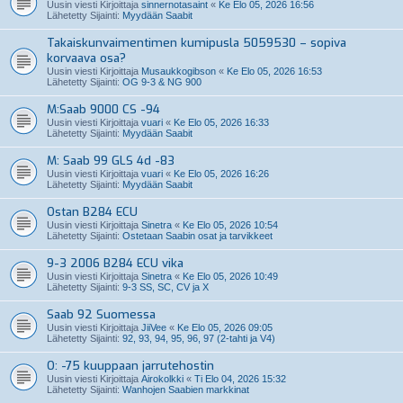
Uusin viesti Kirjoittaja
sinnernotasaint
«
Ke Elo 05, 2026 16:56
Lähetetty Sijainti:
Myydään Saabit
Takaiskunvaimentimen kumipusla 5059530 – sopiva
korvaava osa?
Uusin viesti Kirjoittaja
Musaukkogibson
«
Ke Elo 05, 2026 16:53
Lähetetty Sijainti:
OG 9-3 & NG 900
M:Saab 9000 CS -94
Uusin viesti Kirjoittaja
vuari
«
Ke Elo 05, 2026 16:33
Lähetetty Sijainti:
Myydään Saabit
M: Saab 99 GLS 4d -83
Uusin viesti Kirjoittaja
vuari
«
Ke Elo 05, 2026 16:26
Lähetetty Sijainti:
Myydään Saabit
Ostan B284 ECU
Uusin viesti Kirjoittaja
Sinetra
«
Ke Elo 05, 2026 10:54
Lähetetty Sijainti:
Ostetaan Saabin osat ja tarvikkeet
9-3 2006 B284 ECU vika
Uusin viesti Kirjoittaja
Sinetra
«
Ke Elo 05, 2026 10:49
Lähetetty Sijainti:
9-3 SS, SC, CV ja X
Saab 92 Suomessa
Uusin viesti Kirjoittaja
JiiVee
«
Ke Elo 05, 2026 09:05
Lähetetty Sijainti:
92, 93, 94, 95, 96, 97 (2-tahti ja V4)
O: -75 kuuppaan jarrutehostin
Uusin viesti Kirjoittaja
Airokolkki
«
Ti Elo 04, 2026 15:32
Lähetetty Sijainti:
Wanhojen Saabien markkinat