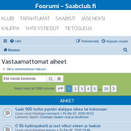
Foorumi – Saabclub.fi
KLUBI
TAPAHTUMAT
SAABISTI
JÄSENEKSI
KAUPPA
YHTEYSTIEDOT
TIETOSUOJA
UKK
Rekisteröidy
Kirjaudu sisään
E
Etusivu
t
Vastaamattomat aiheet
s
Siirry tarkennettuun hakuun
i
Etsi
Tarkennettu haku
Sivu
1
/
20
1
2
3
4
5
20
Seuraa
Haku löysi yli 1000 tulosta
…
AIHEET
Saab 900 turbo pystäri alalippa oikea tai kokonaan
Uusin viesti Kirjoittaja
rossnach
«
Pe Elo 07, 2026 00:51
Lähetetty Sijainti:
Ostetaan Saabin osat ja tarvikkeet
O 96 kytkinpaketti ja isot vilkut eteen ja taakse.
Uusin viesti Kirjoittaja
bgyury
«
To Elo 06, 2026 19:48