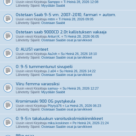
Uusin viesti Kirjoittaja
Samppo
«
Ti Heinä 28, 2026 12:08
Lähetetty Sijainti:
Myydään Saabit
Ostetaan Saab 9-5 vm. 2007-2010, farmari + autom.
Uusin viesti Kirjoittaja
mttm
«
Ti Heinä 28, 2026 09:05
Lähetetty Sijainti:
Ostetaan Saabit
Ostetaan saab 9000CD 2.0t kallistuksen vakaaja
Uusin viesti Kirjoittaja
Artturi K.
«
Ti Heinä 28, 2026 06:05
Lähetetty Sijainti:
Ostetaan Saabin osat ja tarvikkeet
O: ALU51 vanteet
Uusin viesti Kirjoittaja
AaJoh
«
Su Heinä 26, 2026 18:10
Lähetetty Sijainti:
Ostetaan Saabin osat ja tarvikkeet
O: 9-5 tummentunut sivupeili
Uusin viesti Kirjoittaja
J.a04
«
Su Heinä 26, 2026 14:22
Lähetetty Sijainti:
Ostetaan Saabin osat ja tarvikkeet
Viiru femma varaosiksi
Uusin viesti Kirjoittaja
samuu-
«
Su Heinä 26, 2026 12:27
Lähetetty Sijainti:
Myydään Saabit
Kromimaski 900 OG pystykeula
Uusin viesti Kirjoittaja
Pöytyä76
«
La Heinä 25, 2026 06:23
Lähetetty Sijainti:
Ostetaan Saabin osat ja tarvikkeet
O: 9-5:n takaluukun varoituskolmiokiinnikkeet
Uusin viesti Kirjoittaja
mika.koskinen
«
Pe Heinä 24, 2026 21:24
Lähetetty Sijainti:
Ostetaan Saabin osat ja tarvikkeet
99:n osaa