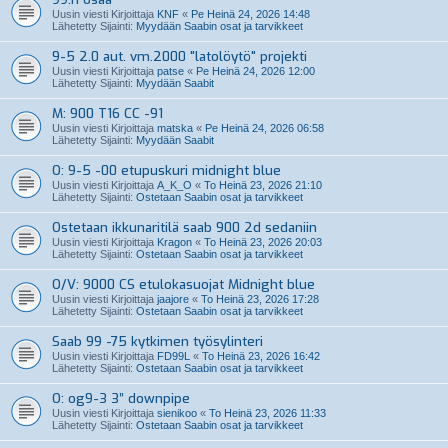
Uusin viesti Kirjoittaja
KNF
«
Pe Heinä 24, 2026 14:48
Lähetetty Sijainti:
Myydään Saabin osat ja tarvikkeet
9-5 2.0 aut. vm.2000 "latolöytö" projekti
Uusin viesti Kirjoittaja
patse
«
Pe Heinä 24, 2026 12:00
Lähetetty Sijainti:
Myydään Saabit
M: 900 T16 CC -91
Uusin viesti Kirjoittaja
matska
«
Pe Heinä 24, 2026 06:58
Lähetetty Sijainti:
Myydään Saabit
O: 9-5 -00 etupuskuri midnight blue
Uusin viesti Kirjoittaja
A_K_O
«
To Heinä 23, 2026 21:10
Lähetetty Sijainti:
Ostetaan Saabin osat ja tarvikkeet
Ostetaan ikkunaritilä saab 900 2d sedaniin
Uusin viesti Kirjoittaja
Kragon
«
To Heinä 23, 2026 20:03
Lähetetty Sijainti:
Ostetaan Saabin osat ja tarvikkeet
O/V: 9000 CS etulokasuojat Midnight blue
Uusin viesti Kirjoittaja
jaajore
«
To Heinä 23, 2026 17:28
Lähetetty Sijainti:
Ostetaan Saabin osat ja tarvikkeet
Saab 99 -75 kytkimen työsylinteri
Uusin viesti Kirjoittaja
FD99L
«
To Heinä 23, 2026 16:42
Lähetetty Sijainti:
Ostetaan Saabin osat ja tarvikkeet
O: og9-3 3” downpipe
Uusin viesti Kirjoittaja
sienikoo
«
To Heinä 23, 2026 11:33
Lähetetty Sijainti:
Ostetaan Saabin osat ja tarvikkeet