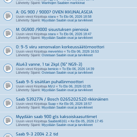
Lähetetty Sijainti:
Wanhojen Saabien markkinat
A: OG 900 / 9000? OVIEN IKKUNALASEJA
Uusin viesti Kirjoittaja
stara
«
To Elo 06, 2026 18:58
Lähetetty Sijainti:
Myydään Saabin osat ja tarvikkeet
M: OG900 /9000 sisustuksen pienosia
Uusin viesti Kirjoittaja
stara
«
To Elo 06, 2026 18:47
Lähetetty Sijainti:
Myydään Saabin osat ja tarvikkeet
O: 9-5 viiru xenonvalon korkeussäätömoottori
Uusin viesti Kirjoittaja
meverkko
«
To Elo 06, 2026 16:53
Lähetetty Sijainti:
Ostetaan Saabin osat ja tarvikkeet
Alu43 vanne, 1 tai 2kpl (16" NG9-3)
Uusin viesti Kirjoittaja
benicio
«
To Elo 06, 2026 14:39
Lähetetty Sijainti:
Ostetaan Saabin osat ja tarvikkeet
Saab 9-5 sisätilan puhallinmoottori
Uusin viesti Kirjoittaja
MzU
«
To Elo 06, 2026 02:05
Lähetetty Sijainti:
Myydään Saabin osat ja tarvikkeet
Saab 5392774 / Bosch 0265202520 rikkinäinen
Uusin viesti Kirjoittaja
Suap
«
Ke Elo 05, 2026 18:57
Lähetetty Sijainti:
Myydään Saabin osat ja tarvikkeet
Myydään saab 900 gls kaksoiskaasuttimet
Uusin viesti Kirjoittaja
Saabisti6161
«
Ke Elo 05, 2026 17:45
Lähetetty Sijainti:
Myydään Saabin osat ja tarvikkeet
Saab 9-3 2004 2.2 tid