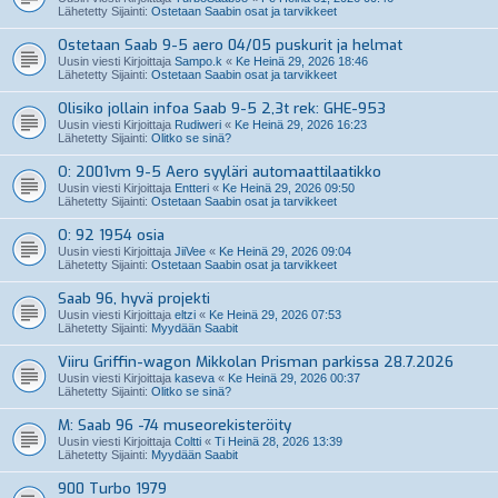
Lähetetty Sijainti:
Ostetaan Saabin osat ja tarvikkeet
Ostetaan Saab 9-5 aero 04/05 puskurit ja helmat
Uusin viesti Kirjoittaja
Sampo.k
«
Ke Heinä 29, 2026 18:46
Lähetetty Sijainti:
Ostetaan Saabin osat ja tarvikkeet
Olisiko jollain infoa Saab 9-5 2,3t rek: GHE-953
Uusin viesti Kirjoittaja
Rudiweri
«
Ke Heinä 29, 2026 16:23
Lähetetty Sijainti:
Olitko se sinä?
O: 2001vm 9-5 Aero syyläri automaattilaatikko
Uusin viesti Kirjoittaja
Entteri
«
Ke Heinä 29, 2026 09:50
Lähetetty Sijainti:
Ostetaan Saabin osat ja tarvikkeet
O: 92 1954 osia
Uusin viesti Kirjoittaja
JiiVee
«
Ke Heinä 29, 2026 09:04
Lähetetty Sijainti:
Ostetaan Saabin osat ja tarvikkeet
Saab 96, hyvä projekti
Uusin viesti Kirjoittaja
eltzi
«
Ke Heinä 29, 2026 07:53
Lähetetty Sijainti:
Myydään Saabit
Viiru Griffin-wagon Mikkolan Prisman parkissa 28.7.2026
Uusin viesti Kirjoittaja
kaseva
«
Ke Heinä 29, 2026 00:37
Lähetetty Sijainti:
Olitko se sinä?
M: Saab 96 -74 museorekisteröity
Uusin viesti Kirjoittaja
Coltti
«
Ti Heinä 28, 2026 13:39
Lähetetty Sijainti:
Myydään Saabit
900 Turbo 1979