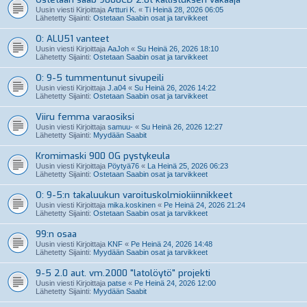
Uusin viesti Kirjoittaja
Artturi K.
«
Ti Heinä 28, 2026 06:05
Lähetetty Sijainti:
Ostetaan Saabin osat ja tarvikkeet
O: ALU51 vanteet
Uusin viesti Kirjoittaja
AaJoh
«
Su Heinä 26, 2026 18:10
Lähetetty Sijainti:
Ostetaan Saabin osat ja tarvikkeet
O: 9-5 tummentunut sivupeili
Uusin viesti Kirjoittaja
J.a04
«
Su Heinä 26, 2026 14:22
Lähetetty Sijainti:
Ostetaan Saabin osat ja tarvikkeet
Viiru femma varaosiksi
Uusin viesti Kirjoittaja
samuu-
«
Su Heinä 26, 2026 12:27
Lähetetty Sijainti:
Myydään Saabit
Kromimaski 900 OG pystykeula
Uusin viesti Kirjoittaja
Pöytyä76
«
La Heinä 25, 2026 06:23
Lähetetty Sijainti:
Ostetaan Saabin osat ja tarvikkeet
O: 9-5:n takaluukun varoituskolmiokiinnikkeet
Uusin viesti Kirjoittaja
mika.koskinen
«
Pe Heinä 24, 2026 21:24
Lähetetty Sijainti:
Ostetaan Saabin osat ja tarvikkeet
99:n osaa
Uusin viesti Kirjoittaja
KNF
«
Pe Heinä 24, 2026 14:48
Lähetetty Sijainti:
Myydään Saabin osat ja tarvikkeet
9-5 2.0 aut. vm.2000 "latolöytö" projekti
Uusin viesti Kirjoittaja
patse
«
Pe Heinä 24, 2026 12:00
Lähetetty Sijainti:
Myydään Saabit