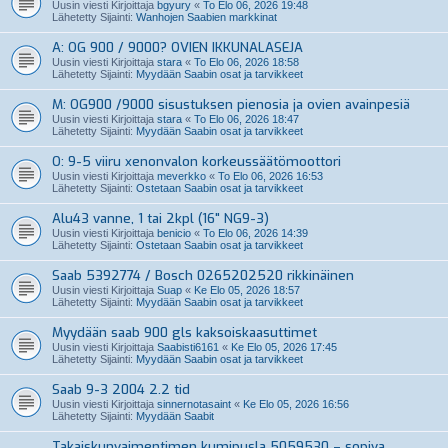
Uusin viesti Kirjoittaja
bgyury
«
To Elo 06, 2026 19:48
Lähetetty Sijainti:
Wanhojen Saabien markkinat
A: OG 900 / 9000? OVIEN IKKUNALASEJA
Uusin viesti Kirjoittaja
stara
«
To Elo 06, 2026 18:58
Lähetetty Sijainti:
Myydään Saabin osat ja tarvikkeet
M: OG900 /9000 sisustuksen pienosia ja ovien avainpesiä
Uusin viesti Kirjoittaja
stara
«
To Elo 06, 2026 18:47
Lähetetty Sijainti:
Myydään Saabin osat ja tarvikkeet
O: 9-5 viiru xenonvalon korkeussäätömoottori
Uusin viesti Kirjoittaja
meverkko
«
To Elo 06, 2026 16:53
Lähetetty Sijainti:
Ostetaan Saabin osat ja tarvikkeet
Alu43 vanne, 1 tai 2kpl (16" NG9-3)
Uusin viesti Kirjoittaja
benicio
«
To Elo 06, 2026 14:39
Lähetetty Sijainti:
Ostetaan Saabin osat ja tarvikkeet
Saab 5392774 / Bosch 0265202520 rikkinäinen
Uusin viesti Kirjoittaja
Suap
«
Ke Elo 05, 2026 18:57
Lähetetty Sijainti:
Myydään Saabin osat ja tarvikkeet
Myydään saab 900 gls kaksoiskaasuttimet
Uusin viesti Kirjoittaja
Saabisti6161
«
Ke Elo 05, 2026 17:45
Lähetetty Sijainti:
Myydään Saabin osat ja tarvikkeet
Saab 9-3 2004 2.2 tid
Uusin viesti Kirjoittaja
sinnernotasaint
«
Ke Elo 05, 2026 16:56
Lähetetty Sijainti:
Myydään Saabit
Takaiskunvaimentimen kumipusla 5059530 – sopiva