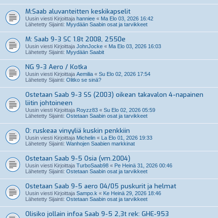
M:Saab aluvanteitten keskikapselit
Uusin viesti Kirjoittaja
hanniee
«
Ma Elo 03, 2026 16:42
Lähetetty Sijainti:
Myydään Saabin osat ja tarvikkeet
M: Saab 9-3 SC 1.8t 2008, 2550e
Uusin viesti Kirjoittaja
JohnJocke
«
Ma Elo 03, 2026 16:03
Lähetetty Sijainti:
Myydään Saabit
NG 9-3 Aero / Kotka
Uusin viesti Kirjoittaja
Aemilia
«
Su Elo 02, 2026 17:54
Lähetetty Sijainti:
Olitko se sinä?
Ostetaan Saab 9-3 SS (2003) oikean takavalon 4-napainen
liitin johtoineen
Uusin viesti Kirjoittaja
Royzz83
«
Su Elo 02, 2026 05:59
Lähetetty Sijainti:
Ostetaan Saabin osat ja tarvikkeet
O: ruskeaa vinyyliä kuskin penkkiin
Uusin viesti Kirjoittaja
Michelin
«
La Elo 01, 2026 19:33
Lähetetty Sijainti:
Wanhojen Saabien markkinat
Ostetaan Saab 9-5 Osia (vm.2004)
Uusin viesti Kirjoittaja
TurboSaab98
«
Pe Heinä 31, 2026 00:46
Lähetetty Sijainti:
Ostetaan Saabin osat ja tarvikkeet
Ostetaan Saab 9-5 aero 04/05 puskurit ja helmat
Uusin viesti Kirjoittaja
Sampo.k
«
Ke Heinä 29, 2026 18:46
Lähetetty Sijainti:
Ostetaan Saabin osat ja tarvikkeet
Olisiko jollain infoa Saab 9-5 2,3t rek: GHE-953