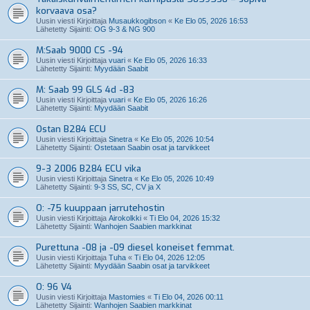
korvaava osa?
Uusin viesti Kirjoittaja
Musaukkogibson
«
Ke Elo 05, 2026 16:53
Lähetetty Sijainti:
OG 9-3 & NG 900
M:Saab 9000 CS -94
Uusin viesti Kirjoittaja
vuari
«
Ke Elo 05, 2026 16:33
Lähetetty Sijainti:
Myydään Saabit
M: Saab 99 GLS 4d -83
Uusin viesti Kirjoittaja
vuari
«
Ke Elo 05, 2026 16:26
Lähetetty Sijainti:
Myydään Saabit
Ostan B284 ECU
Uusin viesti Kirjoittaja
Sinetra
«
Ke Elo 05, 2026 10:54
Lähetetty Sijainti:
Ostetaan Saabin osat ja tarvikkeet
9-3 2006 B284 ECU vika
Uusin viesti Kirjoittaja
Sinetra
«
Ke Elo 05, 2026 10:49
Lähetetty Sijainti:
9-3 SS, SC, CV ja X
O: -75 kuuppaan jarrutehostin
Uusin viesti Kirjoittaja
Airokolkki
«
Ti Elo 04, 2026 15:32
Lähetetty Sijainti:
Wanhojen Saabien markkinat
Purettuna -08 ja -09 diesel koneiset femmat.
Uusin viesti Kirjoittaja
Tuha
«
Ti Elo 04, 2026 12:05
Lähetetty Sijainti:
Myydään Saabin osat ja tarvikkeet
O: 96 V4
Uusin viesti Kirjoittaja
Mastomies
«
Ti Elo 04, 2026 00:11
Lähetetty Sijainti:
Wanhojen Saabien markkinat