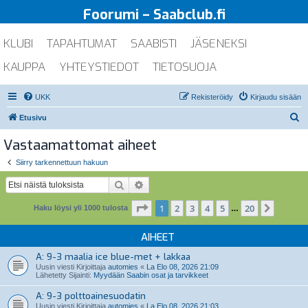
Foorumi – Saabclub.fi
KLUBI
TAPAHTUMAT
SAABISTI
JÄSENEKSI
KAUPPA
YHTEYSTIEDOT
TIETOSUOJA
UKK
Rekisteröidy
Kirjaudu sisään
E
Etusivu
t
Vastaamattomat aiheet
s
Siirry tarkennettuun hakuun
i
Etsi
Tarkennettu haku
Sivu
1
/
20
1
2
3
4
5
20
Seuraa
Haku löysi yli 1000 tulosta
…
AIHEET
A: 9-3 maalia ice blue-met + lakkaa
Uusin viesti Kirjoittaja
automies
«
La Elo 08, 2026 21:09
Lähetetty Sijainti:
Myydään Saabin osat ja tarvikkeet
A: 9-3 polttoainesuodatin
Uusin viesti Kirjoittaja
automies
«
La Elo 08, 2026 21:03