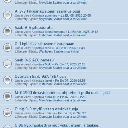
Lähetetty Sijainti:
Myydään Saabin osat ja tarvikkeet
A: 9-3 takajarrupalojen asennusjousi
Uusin viesti Kirjoittaja
automies
«
La Elo 08, 2026 20:58
Lähetetty Sijainti:
Myydään Saabin osat ja tarvikkeet
Saab 9-5 jalopuuratti
Uusin viesti Kirjoittaja
tonnaritomppa
«
La Elo 08, 2026 19:12
Lähetetty Sijainti:
Ostetaan Saabin osat ja tarvikkeet
O: 1 kpl jalkkisaluvanne kuuppaan
Uusin viesti Kirjoittaja
repa
«
La Elo 08, 2026 17:48
Lähetetty Sijainti:
Wanhojen Saabien markkinat
Saab 9-5 ACC paneeli
Uusin viesti Kirjoittaja
MzU
«
Pe Elo 07, 2026 22:13
Lähetetty Sijainti:
Myydään Saabin osat ja tarvikkeet
Ostetaan Saab 93A 1957 osia.
Uusin viesti Kirjoittaja
jarvri
«
Pe Elo 07, 2026 15:56
Lähetetty Sijainti:
Ostetaan Saabin osat ja tarvikkeet
M: OG900 ilmastoinnin tai ohj tehost putki uusi, j: pää
Uusin viesti Kirjoittaja
stara
«
Pe Elo 07, 2026 11:26
Lähetetty Sijainti:
Myydään Saabin osat ja tarvikkeet
O: ng 9-3 my10 vasen etulokasuoja
Uusin viesti Kirjoittaja
Jonenii
«
Pe Elo 07, 2026 09:15
Lähetetty Sijainti:
Ostetaan Saabin osat ja tarvikkeet
O 96 kytkinpaketti ja isot vilkut eteen ja taakse.