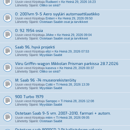
Uusin viesti Kirjoittaja
Rudiweri
«
Ke Heinä 29, 2026 16:23
Lähetetty Sijainti:
Olitko se sinä?
O: 2001vm 9-5 Aero syyläri automaattilaatikko
Uusin viesti Kirjoittaja
Entteri
«
Ke Heinä 29, 2026 09:50
Lähetetty Sijainti:
Ostetaan Saabin osat ja tarvikkeet
O: 92 1954 osia
Uusin viesti Kirjoittaja
JiiVee
«
Ke Heinä 29, 2026 09:04
Lähetetty Sijainti:
Ostetaan Saabin osat ja tarvikkeet
Saab 96, hyvä projekti
Uusin viesti Kirjoittaja
eltzi
«
Ke Heinä 29, 2026 07:53
Lähetetty Sijainti:
Myydään Saabit
Viiru Griffin-wagon Mikkolan Prisman parkissa 28.7.2026
Uusin viesti Kirjoittaja
kaseva
«
Ke Heinä 29, 2026 00:37
Lähetetty Sijainti:
Olitko se sinä?
M: Saab 96 -74 museorekisteröity
Uusin viesti Kirjoittaja
Coltti
«
Ti Heinä 28, 2026 13:39
Lähetetty Sijainti:
Myydään Saabit
900 Turbo 1979
Uusin viesti Kirjoittaja
Samppo
«
Ti Heinä 28, 2026 12:08
Lähetetty Sijainti:
Myydään Saabit
Ostetaan Saab 9-5 vm. 2007-2010, farmari + autom.
Uusin viesti Kirjoittaja
mttm
«
Ti Heinä 28, 2026 09:05
Lähetetty Sijainti:
Ostetaan Saabit
Ostetaan saab 9000CD 2.0t kallistuksen vakaaja