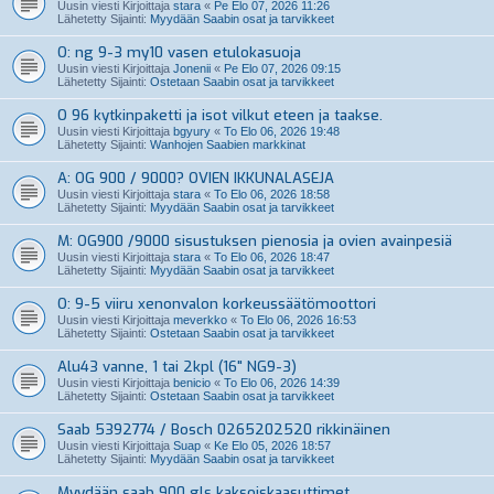
Uusin viesti Kirjoittaja
stara
«
Pe Elo 07, 2026 11:26
Lähetetty Sijainti:
Myydään Saabin osat ja tarvikkeet
O: ng 9-3 my10 vasen etulokasuoja
Uusin viesti Kirjoittaja
Jonenii
«
Pe Elo 07, 2026 09:15
Lähetetty Sijainti:
Ostetaan Saabin osat ja tarvikkeet
O 96 kytkinpaketti ja isot vilkut eteen ja taakse.
Uusin viesti Kirjoittaja
bgyury
«
To Elo 06, 2026 19:48
Lähetetty Sijainti:
Wanhojen Saabien markkinat
A: OG 900 / 9000? OVIEN IKKUNALASEJA
Uusin viesti Kirjoittaja
stara
«
To Elo 06, 2026 18:58
Lähetetty Sijainti:
Myydään Saabin osat ja tarvikkeet
M: OG900 /9000 sisustuksen pienosia ja ovien avainpesiä
Uusin viesti Kirjoittaja
stara
«
To Elo 06, 2026 18:47
Lähetetty Sijainti:
Myydään Saabin osat ja tarvikkeet
O: 9-5 viiru xenonvalon korkeussäätömoottori
Uusin viesti Kirjoittaja
meverkko
«
To Elo 06, 2026 16:53
Lähetetty Sijainti:
Ostetaan Saabin osat ja tarvikkeet
Alu43 vanne, 1 tai 2kpl (16" NG9-3)
Uusin viesti Kirjoittaja
benicio
«
To Elo 06, 2026 14:39
Lähetetty Sijainti:
Ostetaan Saabin osat ja tarvikkeet
Saab 5392774 / Bosch 0265202520 rikkinäinen
Uusin viesti Kirjoittaja
Suap
«
Ke Elo 05, 2026 18:57
Lähetetty Sijainti:
Myydään Saabin osat ja tarvikkeet
Myydään saab 900 gls kaksoiskaasuttimet