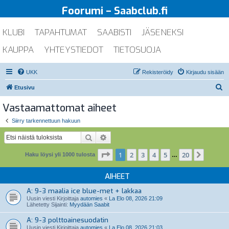
Foorumi – Saabclub.fi
KLUBI
TAPAHTUMAT
SAABISTI
JÄSENEKSI
KAUPPA
YHTEYSTIEDOT
TIETOSUOJA
UKK
Rekisteröidy
Kirjaudu sisään
E
Etusivu
t
Vastaamattomat aiheet
s
Siirry tarkennettuun hakuun
i
Etsi
Tarkennettu haku
Sivu
1
/
20
1
2
3
4
5
20
Seuraa
Haku löysi yli 1000 tulosta
…
AIHEET
A: 9-3 maalia ice blue-met + lakkaa
Uusin viesti Kirjoittaja
automies
«
La Elo 08, 2026 21:09
Lähetetty Sijainti:
Myydään Saabit
A: 9-3 polttoainesuodatin
Uusin viesti Kirjoittaja
automies
«
La Elo 08, 2026 21:03