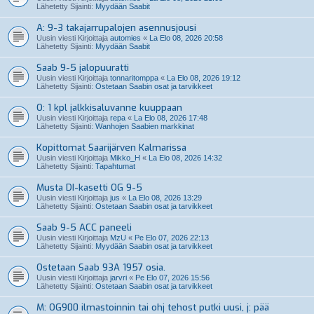
Lähetetty Sijainti:
Myydään Saabit
A: 9-3 takajarrupalojen asennusjousi
Uusin viesti Kirjoittaja
automies
«
La Elo 08, 2026 20:58
Lähetetty Sijainti:
Myydään Saabit
Saab 9-5 jalopuuratti
Uusin viesti Kirjoittaja
tonnaritomppa
«
La Elo 08, 2026 19:12
Lähetetty Sijainti:
Ostetaan Saabin osat ja tarvikkeet
O: 1 kpl jalkkisaluvanne kuuppaan
Uusin viesti Kirjoittaja
repa
«
La Elo 08, 2026 17:48
Lähetetty Sijainti:
Wanhojen Saabien markkinat
Kopittomat Saarijärven Kalmarissa
Uusin viesti Kirjoittaja
Mikko_H
«
La Elo 08, 2026 14:32
Lähetetty Sijainti:
Tapahtumat
Musta DI-kasetti OG 9-5
Uusin viesti Kirjoittaja
jus
«
La Elo 08, 2026 13:29
Lähetetty Sijainti:
Ostetaan Saabin osat ja tarvikkeet
Saab 9-5 ACC paneeli
Uusin viesti Kirjoittaja
MzU
«
Pe Elo 07, 2026 22:13
Lähetetty Sijainti:
Myydään Saabin osat ja tarvikkeet
Ostetaan Saab 93A 1957 osia.
Uusin viesti Kirjoittaja
jarvri
«
Pe Elo 07, 2026 15:56
Lähetetty Sijainti:
Ostetaan Saabin osat ja tarvikkeet
M: OG900 ilmastoinnin tai ohj tehost putki uusi, j: pää