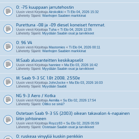
O: -75 kuuppaan jarrutehostin
Uusin viesti Kirjoittaja
Airokolkki
«
Ti Elo 04, 2026 15:32
Lähetetty Sijainti:
Wanhojen Saabien markkinat
Purettuna -08 ja -09 diesel koneiset femmat.
Uusin viesti Kirjoittaja
Tuha
«
Ti Elo 04, 2026 12:05
Lähetetty Sijainti:
Myydään Saabin osat ja tarvikkeet
O: 96 V4
Uusin viesti Kirjoittaja
Mastomies
«
Ti Elo 04, 2026 00:11
Lähetetty Sijainti:
Wanhojen Saabien markkinat
M:Saab aluvanteitten keskikapselit
Uusin viesti Kirjoittaja
hanniee
«
Ma Elo 03, 2026 16:42
Lähetetty Sijainti:
Myydään Saabin osat ja tarvikkeet
M: Saab 9-3 SC 1.8t 2008, 2550e
Uusin viesti Kirjoittaja
JohnJocke
«
Ma Elo 03, 2026 16:03
Lähetetty Sijainti:
Myydään Saabit
NG 9-3 Aero / Kotka
Uusin viesti Kirjoittaja
Aemilia
«
Su Elo 02, 2026 17:54
Lähetetty Sijainti:
Olitko se sinä?
Ostetaan Saab 9-3 SS (2003) oikean takavalon 4-napainen
liitin johtoineen
Uusin viesti Kirjoittaja
Royzz83
«
Su Elo 02, 2026 05:59
Lähetetty Sijainti:
Ostetaan Saabin osat ja tarvikkeet
O: ruskeaa vinyyliä kuskin penkkiin