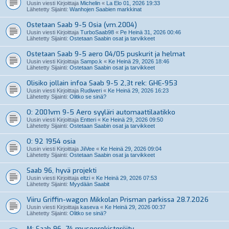
Uusin viesti Kirjoittaja
Michelin
«
La Elo 01, 2026 19:33
Lähetetty Sijainti:
Wanhojen Saabien markkinat
Ostetaan Saab 9-5 Osia (vm.2004)
Uusin viesti Kirjoittaja
TurboSaab98
«
Pe Heinä 31, 2026 00:46
Lähetetty Sijainti:
Ostetaan Saabin osat ja tarvikkeet
Ostetaan Saab 9-5 aero 04/05 puskurit ja helmat
Uusin viesti Kirjoittaja
Sampo.k
«
Ke Heinä 29, 2026 18:46
Lähetetty Sijainti:
Ostetaan Saabin osat ja tarvikkeet
Olisiko jollain infoa Saab 9-5 2,3t rek: GHE-953
Uusin viesti Kirjoittaja
Rudiweri
«
Ke Heinä 29, 2026 16:23
Lähetetty Sijainti:
Olitko se sinä?
O: 2001vm 9-5 Aero syyläri automaattilaatikko
Uusin viesti Kirjoittaja
Entteri
«
Ke Heinä 29, 2026 09:50
Lähetetty Sijainti:
Ostetaan Saabin osat ja tarvikkeet
O: 92 1954 osia
Uusin viesti Kirjoittaja
JiiVee
«
Ke Heinä 29, 2026 09:04
Lähetetty Sijainti:
Ostetaan Saabin osat ja tarvikkeet
Saab 96, hyvä projekti
Uusin viesti Kirjoittaja
eltzi
«
Ke Heinä 29, 2026 07:53
Lähetetty Sijainti:
Myydään Saabit
Viiru Griffin-wagon Mikkolan Prisman parkissa 28.7.2026
Uusin viesti Kirjoittaja
kaseva
«
Ke Heinä 29, 2026 00:37
Lähetetty Sijainti:
Olitko se sinä?
M: Saab 96 -74 museorekisteröity