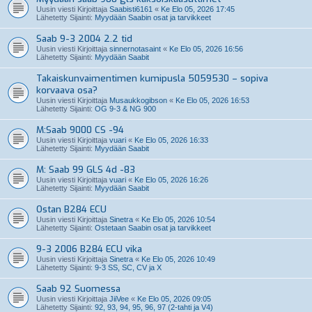
Uusin viesti Kirjoittaja
Saabisti6161
«
Ke Elo 05, 2026 17:45
Lähetetty Sijainti:
Myydään Saabin osat ja tarvikkeet
Saab 9-3 2004 2.2 tid
Uusin viesti Kirjoittaja
sinnernotasaint
«
Ke Elo 05, 2026 16:56
Lähetetty Sijainti:
Myydään Saabit
Takaiskunvaimentimen kumipusla 5059530 – sopiva
korvaava osa?
Uusin viesti Kirjoittaja
Musaukkogibson
«
Ke Elo 05, 2026 16:53
Lähetetty Sijainti:
OG 9-3 & NG 900
M:Saab 9000 CS -94
Uusin viesti Kirjoittaja
vuari
«
Ke Elo 05, 2026 16:33
Lähetetty Sijainti:
Myydään Saabit
M: Saab 99 GLS 4d -83
Uusin viesti Kirjoittaja
vuari
«
Ke Elo 05, 2026 16:26
Lähetetty Sijainti:
Myydään Saabit
Ostan B284 ECU
Uusin viesti Kirjoittaja
Sinetra
«
Ke Elo 05, 2026 10:54
Lähetetty Sijainti:
Ostetaan Saabin osat ja tarvikkeet
9-3 2006 B284 ECU vika
Uusin viesti Kirjoittaja
Sinetra
«
Ke Elo 05, 2026 10:49
Lähetetty Sijainti:
9-3 SS, SC, CV ja X
Saab 92 Suomessa
Uusin viesti Kirjoittaja
JiiVee
«
Ke Elo 05, 2026 09:05
Lähetetty Sijainti:
92, 93, 94, 95, 96, 97 (2-tahti ja V4)