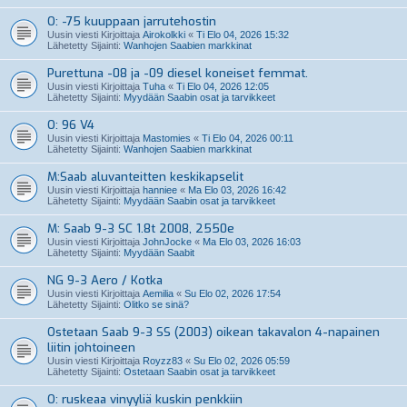
O: -75 kuuppaan jarrutehostin
Uusin viesti Kirjoittaja
Airokolkki
«
Ti Elo 04, 2026 15:32
Lähetetty Sijainti:
Wanhojen Saabien markkinat
Purettuna -08 ja -09 diesel koneiset femmat.
Uusin viesti Kirjoittaja
Tuha
«
Ti Elo 04, 2026 12:05
Lähetetty Sijainti:
Myydään Saabin osat ja tarvikkeet
O: 96 V4
Uusin viesti Kirjoittaja
Mastomies
«
Ti Elo 04, 2026 00:11
Lähetetty Sijainti:
Wanhojen Saabien markkinat
M:Saab aluvanteitten keskikapselit
Uusin viesti Kirjoittaja
hanniee
«
Ma Elo 03, 2026 16:42
Lähetetty Sijainti:
Myydään Saabin osat ja tarvikkeet
M: Saab 9-3 SC 1.8t 2008, 2550e
Uusin viesti Kirjoittaja
JohnJocke
«
Ma Elo 03, 2026 16:03
Lähetetty Sijainti:
Myydään Saabit
NG 9-3 Aero / Kotka
Uusin viesti Kirjoittaja
Aemilia
«
Su Elo 02, 2026 17:54
Lähetetty Sijainti:
Olitko se sinä?
Ostetaan Saab 9-3 SS (2003) oikean takavalon 4-napainen
liitin johtoineen
Uusin viesti Kirjoittaja
Royzz83
«
Su Elo 02, 2026 05:59
Lähetetty Sijainti:
Ostetaan Saabin osat ja tarvikkeet
O: ruskeaa vinyyliä kuskin penkkiin