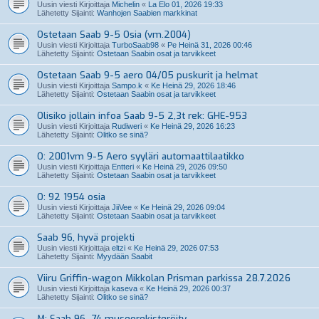
Uusin viesti Kirjoittaja
Michelin
«
La Elo 01, 2026 19:33
Lähetetty Sijainti:
Wanhojen Saabien markkinat
Ostetaan Saab 9-5 Osia (vm.2004)
Uusin viesti Kirjoittaja
TurboSaab98
«
Pe Heinä 31, 2026 00:46
Lähetetty Sijainti:
Ostetaan Saabin osat ja tarvikkeet
Ostetaan Saab 9-5 aero 04/05 puskurit ja helmat
Uusin viesti Kirjoittaja
Sampo.k
«
Ke Heinä 29, 2026 18:46
Lähetetty Sijainti:
Ostetaan Saabin osat ja tarvikkeet
Olisiko jollain infoa Saab 9-5 2,3t rek: GHE-953
Uusin viesti Kirjoittaja
Rudiweri
«
Ke Heinä 29, 2026 16:23
Lähetetty Sijainti:
Olitko se sinä?
O: 2001vm 9-5 Aero syyläri automaattilaatikko
Uusin viesti Kirjoittaja
Entteri
«
Ke Heinä 29, 2026 09:50
Lähetetty Sijainti:
Ostetaan Saabin osat ja tarvikkeet
O: 92 1954 osia
Uusin viesti Kirjoittaja
JiiVee
«
Ke Heinä 29, 2026 09:04
Lähetetty Sijainti:
Ostetaan Saabin osat ja tarvikkeet
Saab 96, hyvä projekti
Uusin viesti Kirjoittaja
eltzi
«
Ke Heinä 29, 2026 07:53
Lähetetty Sijainti:
Myydään Saabit
Viiru Griffin-wagon Mikkolan Prisman parkissa 28.7.2026
Uusin viesti Kirjoittaja
kaseva
«
Ke Heinä 29, 2026 00:37
Lähetetty Sijainti:
Olitko se sinä?
M: Saab 96 -74 museorekisteröity