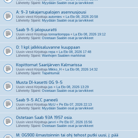
Lähetetty Sijainti:
Myydään Saabin osat ja tarvikkeet
A: 9-3 takajarrupalojen asennusjousi
Uusin viesti Kirjoittaja
automies
«
La Elo 08, 2026 20:58
Lähetetty Sijainti:
Myydään Saabin osat ja tarvikkeet
Saab 9-5 jalopuuratti
Uusin viesti Kirjoittaja
tonnaritomppa
«
La Elo 08, 2026 19:12
Lähetetty Sijainti:
Ostetaan Saabin osat ja tarvikkeet
O: 1 kpl jalkkisaluvanne kuuppaan
Uusin viesti Kirjoittaja
repa
«
La Elo 08, 2026 17:48
Lähetetty Sijainti:
Wanhojen Saabien markkinat
Kopittomat Saarijärven Kalmarissa
Uusin viesti Kirjoittaja
Mikko_H
«
La Elo 08, 2026 14:32
Lähetetty Sijainti:
Tapahtumat
Musta DI-kasetti OG 9-5
Uusin viesti Kirjoittaja
jus
«
La Elo 08, 2026 13:29
Lähetetty Sijainti:
Ostetaan Saabin osat ja tarvikkeet
Saab 9-5 ACC paneeli
Uusin viesti Kirjoittaja
MzU
«
Pe Elo 07, 2026 22:13
Lähetetty Sijainti:
Myydään Saabin osat ja tarvikkeet
Ostetaan Saab 93A 1957 osia.
Uusin viesti Kirjoittaja
jarvri
«
Pe Elo 07, 2026 15:56
Lähetetty Sijainti:
Ostetaan Saabin osat ja tarvikkeet
M: OG900 ilmastoinnin tai ohj tehost putki uusi, j: pää