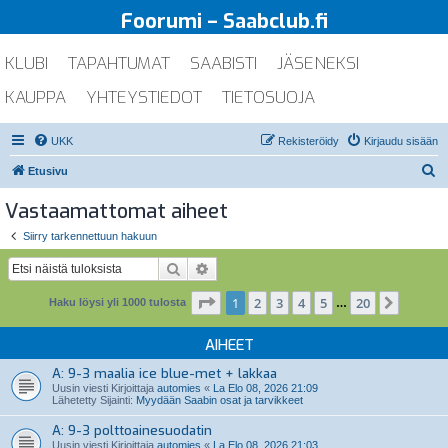
Foorumi – Saabclub.fi
KLUBI
TAPAHTUMAT
SAABISTI
JÄSENEKSI
KAUPPA
YHTEYSTIEDOT
TIETOSUOJA
UKK
Rekisteröidy
Kirjaudu sisään
E
Etusivu
t
Vastaamattomat aiheet
s
Siirry tarkennettuun hakuun
i
Etsi
Tarkennettu haku
Sivu
1
/
20
1
2
3
4
5
20
Seuraa
Haku löysi yli 1000 tulosta
…
AIHEET
A: 9-3 maalia ice blue-met + lakkaa
Uusin viesti Kirjoittaja
automies
«
La Elo 08, 2026 21:09
Lähetetty Sijainti:
Myydään Saabin osat ja tarvikkeet
A: 9-3 polttoainesuodatin
Uusin viesti Kirjoittaja
automies
«
La Elo 08, 2026 21:03