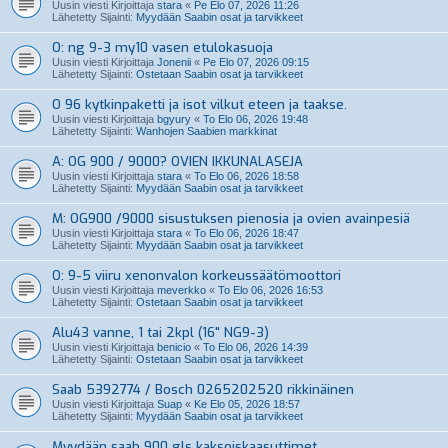
Uusin viesti Kirjoittaja
stara
«
Pe Elo 07, 2026 11:26
Lähetetty Sijainti:
Myydään Saabin osat ja tarvikkeet
O: ng 9-3 my10 vasen etulokasuoja
Uusin viesti Kirjoittaja
Jonenii
«
Pe Elo 07, 2026 09:15
Lähetetty Sijainti:
Ostetaan Saabin osat ja tarvikkeet
O 96 kytkinpaketti ja isot vilkut eteen ja taakse.
Uusin viesti Kirjoittaja
bgyury
«
To Elo 06, 2026 19:48
Lähetetty Sijainti:
Wanhojen Saabien markkinat
A: OG 900 / 9000? OVIEN IKKUNALASEJA
Uusin viesti Kirjoittaja
stara
«
To Elo 06, 2026 18:58
Lähetetty Sijainti:
Myydään Saabin osat ja tarvikkeet
M: OG900 /9000 sisustuksen pienosia ja ovien avainpesiä
Uusin viesti Kirjoittaja
stara
«
To Elo 06, 2026 18:47
Lähetetty Sijainti:
Myydään Saabin osat ja tarvikkeet
O: 9-5 viiru xenonvalon korkeussäätömoottori
Uusin viesti Kirjoittaja
meverkko
«
To Elo 06, 2026 16:53
Lähetetty Sijainti:
Ostetaan Saabin osat ja tarvikkeet
Alu43 vanne, 1 tai 2kpl (16" NG9-3)
Uusin viesti Kirjoittaja
benicio
«
To Elo 06, 2026 14:39
Lähetetty Sijainti:
Ostetaan Saabin osat ja tarvikkeet
Saab 5392774 / Bosch 0265202520 rikkinäinen
Uusin viesti Kirjoittaja
Suap
«
Ke Elo 05, 2026 18:57
Lähetetty Sijainti:
Myydään Saabin osat ja tarvikkeet
Myydään saab 900 gls kaksoiskaasuttimet