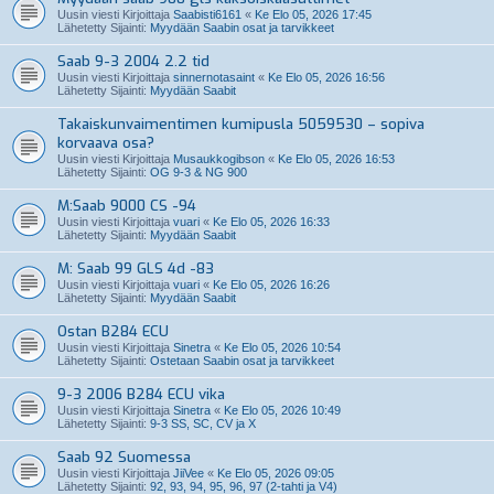
Uusin viesti Kirjoittaja
Saabisti6161
«
Ke Elo 05, 2026 17:45
Lähetetty Sijainti:
Myydään Saabin osat ja tarvikkeet
Saab 9-3 2004 2.2 tid
Uusin viesti Kirjoittaja
sinnernotasaint
«
Ke Elo 05, 2026 16:56
Lähetetty Sijainti:
Myydään Saabit
Takaiskunvaimentimen kumipusla 5059530 – sopiva
korvaava osa?
Uusin viesti Kirjoittaja
Musaukkogibson
«
Ke Elo 05, 2026 16:53
Lähetetty Sijainti:
OG 9-3 & NG 900
M:Saab 9000 CS -94
Uusin viesti Kirjoittaja
vuari
«
Ke Elo 05, 2026 16:33
Lähetetty Sijainti:
Myydään Saabit
M: Saab 99 GLS 4d -83
Uusin viesti Kirjoittaja
vuari
«
Ke Elo 05, 2026 16:26
Lähetetty Sijainti:
Myydään Saabit
Ostan B284 ECU
Uusin viesti Kirjoittaja
Sinetra
«
Ke Elo 05, 2026 10:54
Lähetetty Sijainti:
Ostetaan Saabin osat ja tarvikkeet
9-3 2006 B284 ECU vika
Uusin viesti Kirjoittaja
Sinetra
«
Ke Elo 05, 2026 10:49
Lähetetty Sijainti:
9-3 SS, SC, CV ja X
Saab 92 Suomessa
Uusin viesti Kirjoittaja
JiiVee
«
Ke Elo 05, 2026 09:05
Lähetetty Sijainti:
92, 93, 94, 95, 96, 97 (2-tahti ja V4)