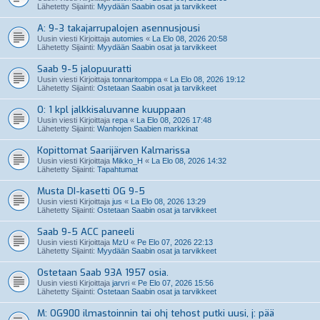
Lähetetty Sijainti:
Myydään Saabin osat ja tarvikkeet
A: 9-3 takajarrupalojen asennusjousi
Uusin viesti Kirjoittaja
automies
«
La Elo 08, 2026 20:58
Lähetetty Sijainti:
Myydään Saabin osat ja tarvikkeet
Saab 9-5 jalopuuratti
Uusin viesti Kirjoittaja
tonnaritomppa
«
La Elo 08, 2026 19:12
Lähetetty Sijainti:
Ostetaan Saabin osat ja tarvikkeet
O: 1 kpl jalkkisaluvanne kuuppaan
Uusin viesti Kirjoittaja
repa
«
La Elo 08, 2026 17:48
Lähetetty Sijainti:
Wanhojen Saabien markkinat
Kopittomat Saarijärven Kalmarissa
Uusin viesti Kirjoittaja
Mikko_H
«
La Elo 08, 2026 14:32
Lähetetty Sijainti:
Tapahtumat
Musta DI-kasetti OG 9-5
Uusin viesti Kirjoittaja
jus
«
La Elo 08, 2026 13:29
Lähetetty Sijainti:
Ostetaan Saabin osat ja tarvikkeet
Saab 9-5 ACC paneeli
Uusin viesti Kirjoittaja
MzU
«
Pe Elo 07, 2026 22:13
Lähetetty Sijainti:
Myydään Saabin osat ja tarvikkeet
Ostetaan Saab 93A 1957 osia.
Uusin viesti Kirjoittaja
jarvri
«
Pe Elo 07, 2026 15:56
Lähetetty Sijainti:
Ostetaan Saabin osat ja tarvikkeet
M: OG900 ilmastoinnin tai ohj tehost putki uusi, j: pää