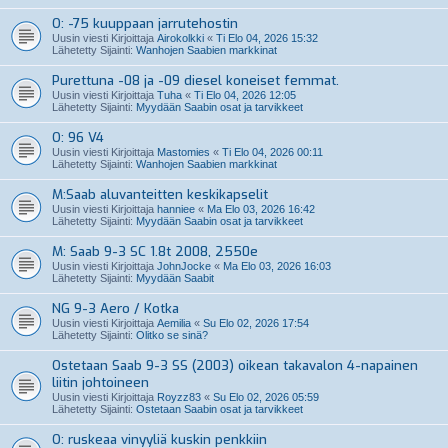
O: -75 kuuppaan jarrutehostin
Uusin viesti Kirjoittaja
Airokolkki
«
Ti Elo 04, 2026 15:32
Lähetetty Sijainti:
Wanhojen Saabien markkinat
Purettuna -08 ja -09 diesel koneiset femmat.
Uusin viesti Kirjoittaja
Tuha
«
Ti Elo 04, 2026 12:05
Lähetetty Sijainti:
Myydään Saabin osat ja tarvikkeet
O: 96 V4
Uusin viesti Kirjoittaja
Mastomies
«
Ti Elo 04, 2026 00:11
Lähetetty Sijainti:
Wanhojen Saabien markkinat
M:Saab aluvanteitten keskikapselit
Uusin viesti Kirjoittaja
hanniee
«
Ma Elo 03, 2026 16:42
Lähetetty Sijainti:
Myydään Saabin osat ja tarvikkeet
M: Saab 9-3 SC 1.8t 2008, 2550e
Uusin viesti Kirjoittaja
JohnJocke
«
Ma Elo 03, 2026 16:03
Lähetetty Sijainti:
Myydään Saabit
NG 9-3 Aero / Kotka
Uusin viesti Kirjoittaja
Aemilia
«
Su Elo 02, 2026 17:54
Lähetetty Sijainti:
Olitko se sinä?
Ostetaan Saab 9-3 SS (2003) oikean takavalon 4-napainen
liitin johtoineen
Uusin viesti Kirjoittaja
Royzz83
«
Su Elo 02, 2026 05:59
Lähetetty Sijainti:
Ostetaan Saabin osat ja tarvikkeet
O: ruskeaa vinyyliä kuskin penkkiin