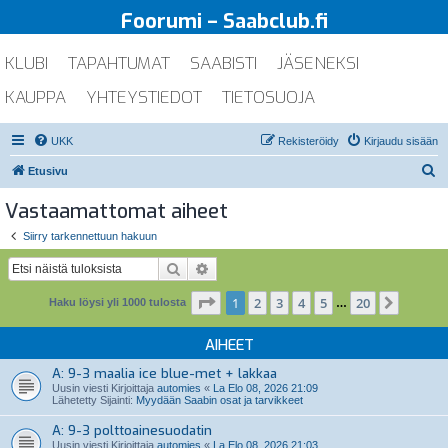
Foorumi – Saabclub.fi
KLUBI
TAPAHTUMAT
SAABISTI
JÄSENEKSI
KAUPPA
YHTEYSTIEDOT
TIETOSUOJA
UKK
Rekisteröidy
Kirjaudu sisään
E
Etusivu
t
Vastaamattomat aiheet
s
Siirry tarkennettuun hakuun
i
Etsi
Tarkennettu haku
Sivu
1
/
20
1
2
3
4
5
20
Seuraa
Haku löysi yli 1000 tulosta
…
AIHEET
A: 9-3 maalia ice blue-met + lakkaa
Uusin viesti Kirjoittaja
automies
«
La Elo 08, 2026 21:09
Lähetetty Sijainti:
Myydään Saabin osat ja tarvikkeet
A: 9-3 polttoainesuodatin
Uusin viesti Kirjoittaja
automies
«
La Elo 08, 2026 21:03