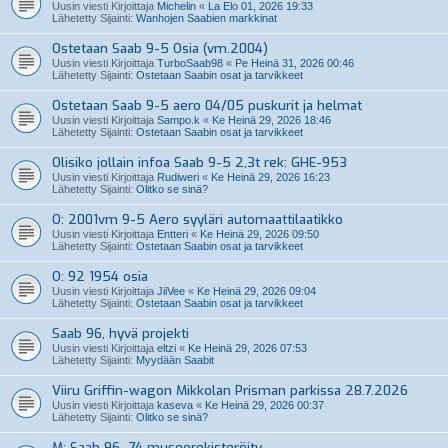
Uusin viesti Kirjoittaja
Michelin
«
La Elo 01, 2026 19:33
Lähetetty Sijainti:
Wanhojen Saabien markkinat
Ostetaan Saab 9-5 Osia (vm.2004)
Uusin viesti Kirjoittaja
TurboSaab98
«
Pe Heinä 31, 2026 00:46
Lähetetty Sijainti:
Ostetaan Saabin osat ja tarvikkeet
Ostetaan Saab 9-5 aero 04/05 puskurit ja helmat
Uusin viesti Kirjoittaja
Sampo.k
«
Ke Heinä 29, 2026 18:46
Lähetetty Sijainti:
Ostetaan Saabin osat ja tarvikkeet
Olisiko jollain infoa Saab 9-5 2,3t rek: GHE-953
Uusin viesti Kirjoittaja
Rudiweri
«
Ke Heinä 29, 2026 16:23
Lähetetty Sijainti:
Olitko se sinä?
O: 2001vm 9-5 Aero syyläri automaattilaatikko
Uusin viesti Kirjoittaja
Entteri
«
Ke Heinä 29, 2026 09:50
Lähetetty Sijainti:
Ostetaan Saabin osat ja tarvikkeet
O: 92 1954 osia
Uusin viesti Kirjoittaja
JiiVee
«
Ke Heinä 29, 2026 09:04
Lähetetty Sijainti:
Ostetaan Saabin osat ja tarvikkeet
Saab 96, hyvä projekti
Uusin viesti Kirjoittaja
eltzi
«
Ke Heinä 29, 2026 07:53
Lähetetty Sijainti:
Myydään Saabit
Viiru Griffin-wagon Mikkolan Prisman parkissa 28.7.2026
Uusin viesti Kirjoittaja
kaseva
«
Ke Heinä 29, 2026 00:37
Lähetetty Sijainti:
Olitko se sinä?
M: Saab 96 -74 museorekisteröity