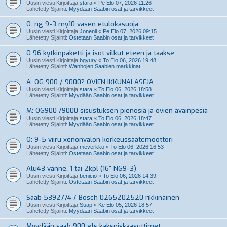
Uusin viesti Kirjoittaja
stara
«
Pe Elo 07, 2026 11:26
Lähetetty Sijainti:
Myydään Saabin osat ja tarvikkeet
O: ng 9-3 my10 vasen etulokasuoja
Uusin viesti Kirjoittaja
Jonenii
«
Pe Elo 07, 2026 09:15
Lähetetty Sijainti:
Ostetaan Saabin osat ja tarvikkeet
O 96 kytkinpaketti ja isot vilkut eteen ja taakse.
Uusin viesti Kirjoittaja
bgyury
«
To Elo 06, 2026 19:48
Lähetetty Sijainti:
Wanhojen Saabien markkinat
A: OG 900 / 9000? OVIEN IKKUNALASEJA
Uusin viesti Kirjoittaja
stara
«
To Elo 06, 2026 18:58
Lähetetty Sijainti:
Myydään Saabin osat ja tarvikkeet
M: OG900 /9000 sisustuksen pienosia ja ovien avainpesiä
Uusin viesti Kirjoittaja
stara
«
To Elo 06, 2026 18:47
Lähetetty Sijainti:
Myydään Saabin osat ja tarvikkeet
O: 9-5 viiru xenonvalon korkeussäätömoottori
Uusin viesti Kirjoittaja
meverkko
«
To Elo 06, 2026 16:53
Lähetetty Sijainti:
Ostetaan Saabin osat ja tarvikkeet
Alu43 vanne, 1 tai 2kpl (16" NG9-3)
Uusin viesti Kirjoittaja
benicio
«
To Elo 06, 2026 14:39
Lähetetty Sijainti:
Ostetaan Saabin osat ja tarvikkeet
Saab 5392774 / Bosch 0265202520 rikkinäinen
Uusin viesti Kirjoittaja
Suap
«
Ke Elo 05, 2026 18:57
Lähetetty Sijainti:
Myydään Saabin osat ja tarvikkeet
Myydään saab 900 gls kaksoiskaasuttimet