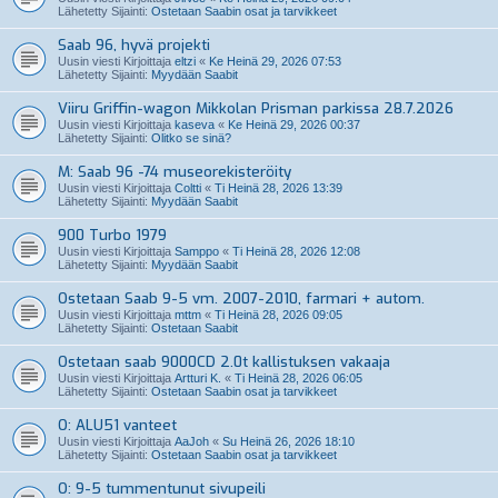
Lähetetty Sijainti:
Ostetaan Saabin osat ja tarvikkeet
Saab 96, hyvä projekti
Uusin viesti Kirjoittaja
eltzi
«
Ke Heinä 29, 2026 07:53
Lähetetty Sijainti:
Myydään Saabit
Viiru Griffin-wagon Mikkolan Prisman parkissa 28.7.2026
Uusin viesti Kirjoittaja
kaseva
«
Ke Heinä 29, 2026 00:37
Lähetetty Sijainti:
Olitko se sinä?
M: Saab 96 -74 museorekisteröity
Uusin viesti Kirjoittaja
Coltti
«
Ti Heinä 28, 2026 13:39
Lähetetty Sijainti:
Myydään Saabit
900 Turbo 1979
Uusin viesti Kirjoittaja
Samppo
«
Ti Heinä 28, 2026 12:08
Lähetetty Sijainti:
Myydään Saabit
Ostetaan Saab 9-5 vm. 2007-2010, farmari + autom.
Uusin viesti Kirjoittaja
mttm
«
Ti Heinä 28, 2026 09:05
Lähetetty Sijainti:
Ostetaan Saabit
Ostetaan saab 9000CD 2.0t kallistuksen vakaaja
Uusin viesti Kirjoittaja
Artturi K.
«
Ti Heinä 28, 2026 06:05
Lähetetty Sijainti:
Ostetaan Saabin osat ja tarvikkeet
O: ALU51 vanteet
Uusin viesti Kirjoittaja
AaJoh
«
Su Heinä 26, 2026 18:10
Lähetetty Sijainti:
Ostetaan Saabin osat ja tarvikkeet
O: 9-5 tummentunut sivupeili