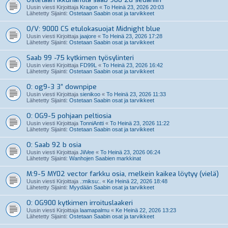
Uusin viesti Kirjoittaja
Kragon
«
To Heinä 23, 2026 20:03
Lähetetty Sijainti:
Ostetaan Saabin osat ja tarvikkeet
O/V: 9000 CS etulokasuojat Midnight blue
Uusin viesti Kirjoittaja
jaajore
«
To Heinä 23, 2026 17:28
Lähetetty Sijainti:
Ostetaan Saabin osat ja tarvikkeet
Saab 99 -75 kytkimen työsylinteri
Uusin viesti Kirjoittaja
FD99L
«
To Heinä 23, 2026 16:42
Lähetetty Sijainti:
Ostetaan Saabin osat ja tarvikkeet
O: og9-3 3” downpipe
Uusin viesti Kirjoittaja
sienikoo
«
To Heinä 23, 2026 11:33
Lähetetty Sijainti:
Ostetaan Saabin osat ja tarvikkeet
O: OG9-5 pohjaan peltiosia
Uusin viesti Kirjoittaja
TonniAntti
«
To Heinä 23, 2026 11:22
Lähetetty Sijainti:
Ostetaan Saabin osat ja tarvikkeet
O: Saab 92 b osia
Uusin viesti Kirjoittaja
JiiVee
«
To Heinä 23, 2026 06:24
Lähetetty Sijainti:
Wanhojen Saabien markkinat
M:9-5 MY02 vector farkku osia, melkein kaikea löytyy (vielä)
Uusin viesti Kirjoittaja
.:miksu:.
«
Ke Heinä 22, 2026 18:48
Lähetetty Sijainti:
Myydään Saabin osat ja tarvikkeet
O: OG900 kytkimen irroituslaakeri
Uusin viesti Kirjoittaja
laamapalmu
«
Ke Heinä 22, 2026 13:23
Lähetetty Sijainti:
Ostetaan Saabin osat ja tarvikkeet