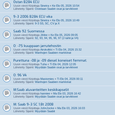
Ostan B284 ECU
Uusin viesti Kirjoittaja
Sinetra
«
Ke Elo 05, 2026 10:54
Lähetetty Sijainti:
Ostetaan Saabin osat ja tarvikkeet
9-3 2006 B284 ECU vika
Uusin viesti Kirjoittaja
Sinetra
«
Ke Elo 05, 2026 10:49
Lähetetty Sijainti:
9-3 SS, SC, CV ja X
Saab 92 Suomessa
Uusin viesti Kirjoittaja
JiiVee
«
Ke Elo 05, 2026 09:05
Lähetetty Sijainti:
92, 93, 94, 95, 96, 97 (2-tahti ja V4)
O: -75 kuuppaan jarrutehostin
Uusin viesti Kirjoittaja
Airokolkki
«
Ti Elo 04, 2026 15:32
Lähetetty Sijainti:
Wanhojen Saabien markkinat
Purettuna -08 ja -09 diesel koneiset femmat.
Uusin viesti Kirjoittaja
Tuha
«
Ti Elo 04, 2026 12:05
Lähetetty Sijainti:
Myydään Saabin osat ja tarvikkeet
O: 96 V4
Uusin viesti Kirjoittaja
Mastomies
«
Ti Elo 04, 2026 00:11
Lähetetty Sijainti:
Wanhojen Saabien markkinat
M:Saab aluvanteitten keskikapselit
Uusin viesti Kirjoittaja
hanniee
«
Ma Elo 03, 2026 16:42
Lähetetty Sijainti:
Myydään Saabin osat ja tarvikkeet
M: Saab 9-3 SC 1.8t 2008
Uusin viesti Kirjoittaja
JohnJocke
«
Ma Elo 03, 2026 16:03
Lähetetty Sijainti:
Myydään Saabit