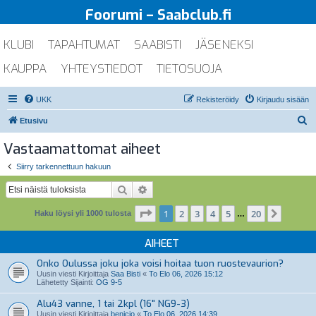
Foorumi – Saabclub.fi
KLUBI
TAPAHTUMAT
SAABISTI
JÄSENEKSI
KAUPPA
YHTEYSTIEDOT
TIETOSUOJA
UKK
Rekisteröidy
Kirjaudu sisään
E
Etusivu
t
Vastaamattomat aiheet
s
Siirry tarkennettuun hakuun
i
Etsi
Tarkennettu haku
Sivu
1
/
20
1
2
3
4
5
20
Seuraa
Haku löysi yli 1000 tulosta
…
AIHEET
Onko Oulussa joku joka voisi hoitaa tuon ruostevaurion?
Uusin viesti Kirjoittaja
Saa Bisti
«
To Elo 06, 2026 15:12
Lähetetty Sijainti:
OG 9-5
Alu43 vanne, 1 tai 2kpl (16" NG9-3)
Uusin viesti Kirjoittaja
benicio
«
To Elo 06, 2026 14:39