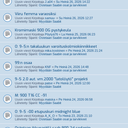
Uusin viesti Kirjoittaja
J.a04
«
Su Heinä 26, 2026 14:22
Lähetetty Sijainti:
Ostetaan Saabin osat ja tarvikkeet
Viiru femma varaosiksi
Uusin viesti Kirjoittaja
samuu-
«
Su Heinä 26, 2026 12:27
Lähetetty Sijainti:
Myydään Saabit
Kromimaski 900 OG pystykeula
Uusin viesti Kirjoittaja
Pöytyä76
«
La Heinä 25, 2026 06:23
Lähetetty Sijainti:
Ostetaan Saabin osat ja tarvikkeet
O: 9-5:n takaluukun varoituskolmiokiinnikkeet
Uusin viesti Kirjoittaja
mika.koskinen
«
Pe Heinä 24, 2026 21:24
Lähetetty Sijainti:
Ostetaan Saabin osat ja tarvikkeet
99:n osaa
Uusin viesti Kirjoittaja
KNF
«
Pe Heinä 24, 2026 14:48
Lähetetty Sijainti:
Myydään Saabin osat ja tarvikkeet
9-5 2.0 aut. vm.2000 "latolöytö" projekti
Uusin viesti Kirjoittaja
patse
«
Pe Heinä 24, 2026 12:00
Lähetetty Sijainti:
Myydään Saabit
M: 900 T16 CC -91
Uusin viesti Kirjoittaja
matska
«
Pe Heinä 24, 2026 06:58
Lähetetty Sijainti:
Myydään Saabit
O: 9-5 -00 etupuskuri midnight blue
Uusin viesti Kirjoittaja
A_K_O
«
To Heinä 23, 2026 21:10
Lähetetty Sijainti:
Ostetaan Saabin osat ja tarvikkeet
Ostetaan ikkunaritilä saab 900 2d sedaniin