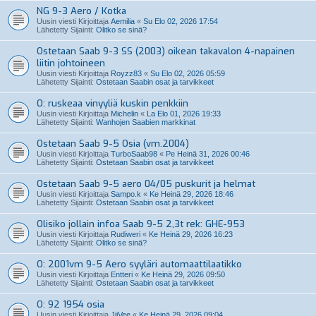
NG 9-3 Aero / Kotka
Uusin viesti Kirjoittaja
Aemilia
«
Su Elo 02, 2026 17:54
Lähetetty Sijainti:
Olitko se sinä?
Ostetaan Saab 9-3 SS (2003) oikean takavalon 4-napainen
liitin johtoineen
Uusin viesti Kirjoittaja
Royzz83
«
Su Elo 02, 2026 05:59
Lähetetty Sijainti:
Ostetaan Saabin osat ja tarvikkeet
O: ruskeaa vinyyliä kuskin penkkiin
Uusin viesti Kirjoittaja
Michelin
«
La Elo 01, 2026 19:33
Lähetetty Sijainti:
Wanhojen Saabien markkinat
Ostetaan Saab 9-5 Osia (vm.2004)
Uusin viesti Kirjoittaja
TurboSaab98
«
Pe Heinä 31, 2026 00:46
Lähetetty Sijainti:
Ostetaan Saabin osat ja tarvikkeet
Ostetaan Saab 9-5 aero 04/05 puskurit ja helmat
Uusin viesti Kirjoittaja
Sampo.k
«
Ke Heinä 29, 2026 18:46
Lähetetty Sijainti:
Ostetaan Saabin osat ja tarvikkeet
Olisiko jollain infoa Saab 9-5 2,3t rek: GHE-953
Uusin viesti Kirjoittaja
Rudiweri
«
Ke Heinä 29, 2026 16:23
Lähetetty Sijainti:
Olitko se sinä?
O: 2001vm 9-5 Aero syyläri automaattilaatikko
Uusin viesti Kirjoittaja
Entteri
«
Ke Heinä 29, 2026 09:50
Lähetetty Sijainti:
Ostetaan Saabin osat ja tarvikkeet
O: 92 1954 osia
Uusin viesti Kirjoittaja
JiiVee
«
Ke Heinä 29, 2026 09:04