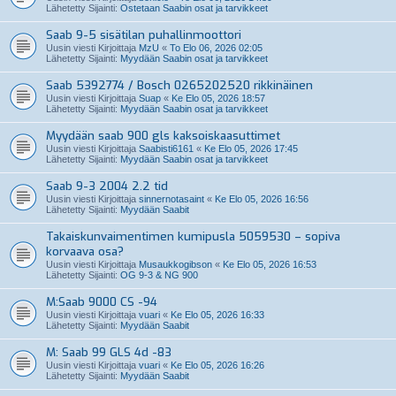
Lähetetty Sijainti:
Ostetaan Saabin osat ja tarvikkeet
Saab 9-5 sisätilan puhallinmoottori
Uusin viesti Kirjoittaja
MzU
«
To Elo 06, 2026 02:05
Lähetetty Sijainti:
Myydään Saabin osat ja tarvikkeet
Saab 5392774 / Bosch 0265202520 rikkinäinen
Uusin viesti Kirjoittaja
Suap
«
Ke Elo 05, 2026 18:57
Lähetetty Sijainti:
Myydään Saabin osat ja tarvikkeet
Myydään saab 900 gls kaksoiskaasuttimet
Uusin viesti Kirjoittaja
Saabisti6161
«
Ke Elo 05, 2026 17:45
Lähetetty Sijainti:
Myydään Saabin osat ja tarvikkeet
Saab 9-3 2004 2.2 tid
Uusin viesti Kirjoittaja
sinnernotasaint
«
Ke Elo 05, 2026 16:56
Lähetetty Sijainti:
Myydään Saabit
Takaiskunvaimentimen kumipusla 5059530 – sopiva
korvaava osa?
Uusin viesti Kirjoittaja
Musaukkogibson
«
Ke Elo 05, 2026 16:53
Lähetetty Sijainti:
OG 9-3 & NG 900
M:Saab 9000 CS -94
Uusin viesti Kirjoittaja
vuari
«
Ke Elo 05, 2026 16:33
Lähetetty Sijainti:
Myydään Saabit
M: Saab 99 GLS 4d -83
Uusin viesti Kirjoittaja
vuari
«
Ke Elo 05, 2026 16:26
Lähetetty Sijainti:
Myydään Saabit