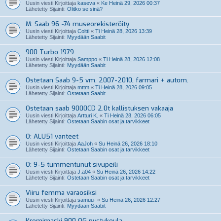
Uusin viesti Kirjoittaja
kaseva
«
Ke Heinä 29, 2026 00:37
Lähetetty Sijainti:
Olitko se sinä?
M: Saab 96 -74 museorekisteröity
Uusin viesti Kirjoittaja
Coltti
«
Ti Heinä 28, 2026 13:39
Lähetetty Sijainti:
Myydään Saabit
900 Turbo 1979
Uusin viesti Kirjoittaja
Samppo
«
Ti Heinä 28, 2026 12:08
Lähetetty Sijainti:
Myydään Saabit
Ostetaan Saab 9-5 vm. 2007-2010, farmari + autom.
Uusin viesti Kirjoittaja
mttm
«
Ti Heinä 28, 2026 09:05
Lähetetty Sijainti:
Ostetaan Saabit
Ostetaan saab 9000CD 2.0t kallistuksen vakaaja
Uusin viesti Kirjoittaja
Artturi K.
«
Ti Heinä 28, 2026 06:05
Lähetetty Sijainti:
Ostetaan Saabin osat ja tarvikkeet
O: ALU51 vanteet
Uusin viesti Kirjoittaja
AaJoh
«
Su Heinä 26, 2026 18:10
Lähetetty Sijainti:
Ostetaan Saabin osat ja tarvikkeet
O: 9-5 tummentunut sivupeili
Uusin viesti Kirjoittaja
J.a04
«
Su Heinä 26, 2026 14:22
Lähetetty Sijainti:
Ostetaan Saabin osat ja tarvikkeet
Viiru femma varaosiksi
Uusin viesti Kirjoittaja
samuu-
«
Su Heinä 26, 2026 12:27
Lähetetty Sijainti:
Myydään Saabit
Kromimaski 900 OG pystykeula