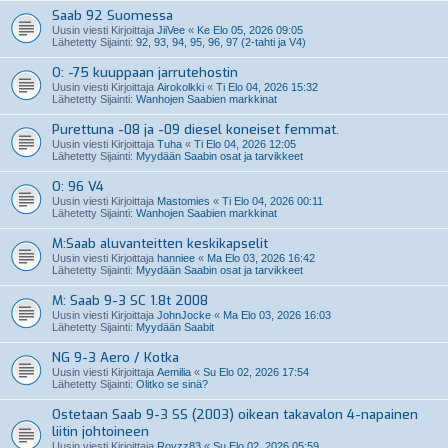
Saab 92 Suomessa
Uusin viesti Kirjoittaja
JiiVee
«
Ke Elo 05, 2026 09:05
Lähetetty Sijainti:
92, 93, 94, 95, 96, 97 (2-tahti ja V4)
O: -75 kuuppaan jarrutehostin
Uusin viesti Kirjoittaja
Airokolkki
«
Ti Elo 04, 2026 15:32
Lähetetty Sijainti:
Wanhojen Saabien markkinat
Purettuna -08 ja -09 diesel koneiset femmat.
Uusin viesti Kirjoittaja
Tuha
«
Ti Elo 04, 2026 12:05
Lähetetty Sijainti:
Myydään Saabin osat ja tarvikkeet
O: 96 V4
Uusin viesti Kirjoittaja
Mastomies
«
Ti Elo 04, 2026 00:11
Lähetetty Sijainti:
Wanhojen Saabien markkinat
M:Saab aluvanteitten keskikapselit
Uusin viesti Kirjoittaja
hanniee
«
Ma Elo 03, 2026 16:42
Lähetetty Sijainti:
Myydään Saabin osat ja tarvikkeet
M: Saab 9-3 SC 1.8t 2008
Uusin viesti Kirjoittaja
JohnJocke
«
Ma Elo 03, 2026 16:03
Lähetetty Sijainti:
Myydään Saabit
NG 9-3 Aero / Kotka
Uusin viesti Kirjoittaja
Aemilia
«
Su Elo 02, 2026 17:54
Lähetetty Sijainti:
Olitko se sinä?
Ostetaan Saab 9-3 SS (2003) oikean takavalon 4-napainen
liitin johtoineen
Uusin viesti Kirjoittaja
Royzz83
«
Su Elo 02, 2026 05:59