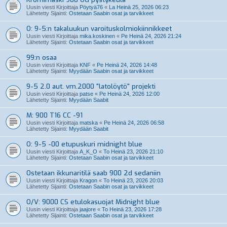
Uusin viesti Kirjoittaja
Pöytyä76
«
La Heinä 25, 2026 06:23
Lähetetty Sijainti:
Ostetaan Saabin osat ja tarvikkeet
O: 9-5:n takaluukun varoituskolmiokiinnikkeet
Uusin viesti Kirjoittaja
mika.koskinen
«
Pe Heinä 24, 2026 21:24
Lähetetty Sijainti:
Ostetaan Saabin osat ja tarvikkeet
99:n osaa
Uusin viesti Kirjoittaja
KNF
«
Pe Heinä 24, 2026 14:48
Lähetetty Sijainti:
Myydään Saabin osat ja tarvikkeet
9-5 2.0 aut. vm.2000 "latolöytö" projekti
Uusin viesti Kirjoittaja
patse
«
Pe Heinä 24, 2026 12:00
Lähetetty Sijainti:
Myydään Saabit
M: 900 T16 CC -91
Uusin viesti Kirjoittaja
matska
«
Pe Heinä 24, 2026 06:58
Lähetetty Sijainti:
Myydään Saabit
O: 9-5 -00 etupuskuri midnight blue
Uusin viesti Kirjoittaja
A_K_O
«
To Heinä 23, 2026 21:10
Lähetetty Sijainti:
Ostetaan Saabin osat ja tarvikkeet
Ostetaan ikkunaritilä saab 900 2d sedaniin
Uusin viesti Kirjoittaja
Kragon
«
To Heinä 23, 2026 20:03
Lähetetty Sijainti:
Ostetaan Saabin osat ja tarvikkeet
O/V: 9000 CS etulokasuojat Midnight blue
Uusin viesti Kirjoittaja
jaajore
«
To Heinä 23, 2026 17:28
Lähetetty Sijainti:
Ostetaan Saabin osat ja tarvikkeet