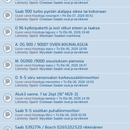
Lähetetty Sijainti:
Ostetaan Saabin osat ja tarvikkeet
Saab 900 turbo pystäri alalippa oikea tai kokonaan
Uusin viesti Kirjoittaja
rossnach
«
Pe Elo 07, 2026 00:51
Lähetetty Sijainti:
Ostetaan Saabin osat ja tarvikkeet
O 96 kytkinpaketti ja isot vilkut eteen ja taakse.
Uusin viesti Kirjoittaja
bgyury
«
To Elo 06, 2026 19:48
Lähetetty Sijainti:
Wanhojen Saabien markkinat
A: OG 900 / 9000? OVIEN IKKUNALASEJA
Uusin viesti Kirjoittaja
stara
«
To Elo 06, 2026 18:58
Lähetetty Sijainti:
Myydään Saabin osat ja tarvikkeet
M: OG900 /9000 sisustuksen pienosia
Uusin viesti Kirjoittaja
stara
«
To Elo 06, 2026 18:47
Lähetetty Sijainti:
Myydään Saabin osat ja tarvikkeet
O: 9-5 viiru xenonvalon korkeussäätömoottori
Uusin viesti Kirjoittaja
meverkko
«
To Elo 06, 2026 16:53
Lähetetty Sijainti:
Ostetaan Saabin osat ja tarvikkeet
Alu43 vanne, 1 tai 2kpl (16" NG9-3)
Uusin viesti Kirjoittaja
benicio
«
To Elo 06, 2026 14:39
Lähetetty Sijainti:
Ostetaan Saabin osat ja tarvikkeet
Saab 9-5 sisätilan puhallinmoottori
Uusin viesti Kirjoittaja
MzU
«
To Elo 06, 2026 02:05
Lähetetty Sijainti:
Myydään Saabin osat ja tarvikkeet
Saab 5392774 / Bosch 0265202520 rikkinäinen