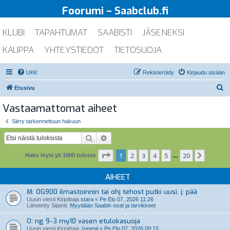
Foorumi – Saabclub.fi
KLUBI
TAPAHTUMAT
SAABISTI
JÄSENEKSI
KAUPPA
YHTEYSTIEDOT
TIETOSUOJA
UKK
Rekisteröidy
Kirjaudu sisään
E
Etusivu
t
Vastaamattomat aiheet
s
Siirry tarkennettuun hakuun
i
Etsi
Tarkennettu haku
Sivu
1
/
20
1
2
3
4
5
20
Seuraa
Haku löysi yli 1000 tulosta
…
AIHEET
M: OG900 ilmastoinnin tai ohj tehost putki uusi, j: pää
Uusin viesti Kirjoittaja
stara
«
Pe Elo 07, 2026 11:26
Lähetetty Sijainti:
Myydään Saabin osat ja tarvikkeet
O: ng 9-3 my10 vasen etulokasuoja
Uusin viesti Kirjoittaja
Jonenii
«
Pe Elo 07, 2026 09:15