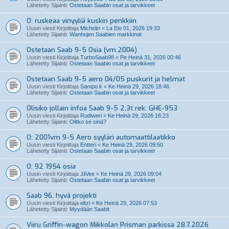
Lähetetty Sijainti:
Ostetaan Saabin osat ja tarvikkeet
O: ruskeaa vinyyliä kuskin penkkiin
Uusin viesti Kirjoittaja
Michelin
«
La Elo 01, 2026 19:33
Lähetetty Sijainti:
Wanhojen Saabien markkinat
Ostetaan Saab 9-5 Osia (vm.2004)
Uusin viesti Kirjoittaja
TurboSaab98
«
Pe Heinä 31, 2026 00:46
Lähetetty Sijainti:
Ostetaan Saabin osat ja tarvikkeet
Ostetaan Saab 9-5 aero 04/05 puskurit ja helmat
Uusin viesti Kirjoittaja
Sampo.k
«
Ke Heinä 29, 2026 18:46
Lähetetty Sijainti:
Ostetaan Saabin osat ja tarvikkeet
Olisiko jollain infoa Saab 9-5 2,3t rek: GHE-953
Uusin viesti Kirjoittaja
Rudiweri
«
Ke Heinä 29, 2026 16:23
Lähetetty Sijainti:
Olitko se sinä?
O: 2001vm 9-5 Aero syyläri automaattilaatikko
Uusin viesti Kirjoittaja
Entteri
«
Ke Heinä 29, 2026 09:50
Lähetetty Sijainti:
Ostetaan Saabin osat ja tarvikkeet
O: 92 1954 osia
Uusin viesti Kirjoittaja
JiiVee
«
Ke Heinä 29, 2026 09:04
Lähetetty Sijainti:
Ostetaan Saabin osat ja tarvikkeet
Saab 96, hyvä projekti
Uusin viesti Kirjoittaja
eltzi
«
Ke Heinä 29, 2026 07:53
Lähetetty Sijainti:
Myydään Saabit
Viiru Griffin-wagon Mikkolan Prisman parkissa 28.7.2026