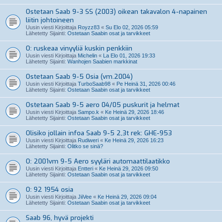
Ostetaan Saab 9-3 SS (2003) oikean takavalon 4-napainen
liitin johtoineen
Uusin viesti Kirjoittaja
Royzz83
«
Su Elo 02, 2026 05:59
Lähetetty Sijainti:
Ostetaan Saabin osat ja tarvikkeet
O: ruskeaa vinyyliä kuskin penkkiin
Uusin viesti Kirjoittaja
Michelin
«
La Elo 01, 2026 19:33
Lähetetty Sijainti:
Wanhojen Saabien markkinat
Ostetaan Saab 9-5 Osia (vm.2004)
Uusin viesti Kirjoittaja
TurboSaab98
«
Pe Heinä 31, 2026 00:46
Lähetetty Sijainti:
Ostetaan Saabin osat ja tarvikkeet
Ostetaan Saab 9-5 aero 04/05 puskurit ja helmat
Uusin viesti Kirjoittaja
Sampo.k
«
Ke Heinä 29, 2026 18:46
Lähetetty Sijainti:
Ostetaan Saabin osat ja tarvikkeet
Olisiko jollain infoa Saab 9-5 2,3t rek: GHE-953
Uusin viesti Kirjoittaja
Rudiweri
«
Ke Heinä 29, 2026 16:23
Lähetetty Sijainti:
Olitko se sinä?
O: 2001vm 9-5 Aero syyläri automaattilaatikko
Uusin viesti Kirjoittaja
Entteri
«
Ke Heinä 29, 2026 09:50
Lähetetty Sijainti:
Ostetaan Saabin osat ja tarvikkeet
O: 92 1954 osia
Uusin viesti Kirjoittaja
JiiVee
«
Ke Heinä 29, 2026 09:04
Lähetetty Sijainti:
Ostetaan Saabin osat ja tarvikkeet
Saab 96, hyvä projekti