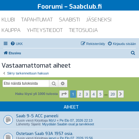
Foorumi – Saabclub.fi
KLUBI
TAPAHTUMAT
SAABISTI
JÄSENEKSI
KAUPPA
YHTEYSTIEDOT
TIETOSUOJA
UKK
Rekisteröidy
Kirjaudu sisään
E
Etusivu
t
Vastaamattomat aiheet
s
Siirry tarkennettuun hakuun
i
Etsi
Tarkennettu haku
Sivu
1
/
20
1
2
3
4
5
20
Seuraa
Haku löysi yli 1000 tulosta
…
AIHEET
Saab 9-5 ACC paneeli
Uusin viesti Kirjoittaja
MzU
«
Pe Elo 07, 2026 22:13
Lähetetty Sijainti:
Myydään Saabin osat ja tarvikkeet
Ostetaan Saab 93A 1957 osia.
Uusin viesti Kirjoittaja
jarvri
«
Pe Elo 07, 2026 15:56