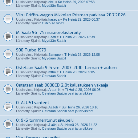
Uusin viesti Kirjoittaja
eltzi
«
Ke Heinä 29, 2026 07:53
Lähetetty Sijainti:
Myydään Saabit
Viiru Griffin-wagon Mikkolan Prisman parkissa 28.7.2026
Uusin viesti Kirjoittaja
kaseva
«
Ke Heinä 29, 2026 00:37
Lähetetty Sijainti:
Olitko se sinä?
M: Saab 96 -74 museorekisteröity
Uusin viesti Kirjoittaja
Coltti
«
Ti Heinä 28, 2026 13:39
Lähetetty Sijainti:
Myydään Saabit
900 Turbo 1979
Uusin viesti Kirjoittaja
Samppo
«
Ti Heinä 28, 2026 12:08
Lähetetty Sijainti:
Myydään Saabit
Ostetaan Saab 9-5 vm. 2007-2010, farmari + autom.
Uusin viesti Kirjoittaja
mttm
«
Ti Heinä 28, 2026 09:05
Lähetetty Sijainti:
Ostetaan Saabit
Ostetaan saab 9000CD 2.0t kallistuksen vakaaja
Uusin viesti Kirjoittaja
Artturi K.
«
Ti Heinä 28, 2026 06:05
Lähetetty Sijainti:
Ostetaan Saabin osat ja tarvikkeet
O: ALU51 vanteet
Uusin viesti Kirjoittaja
AaJoh
«
Su Heinä 26, 2026 18:10
Lähetetty Sijainti:
Ostetaan Saabin osat ja tarvikkeet
O: 9-5 tummentunut sivupeili
Uusin viesti Kirjoittaja
J.a04
«
Su Heinä 26, 2026 14:22
Lähetetty Sijainti:
Ostetaan Saabin osat ja tarvikkeet
Viiru femma varaosiksi