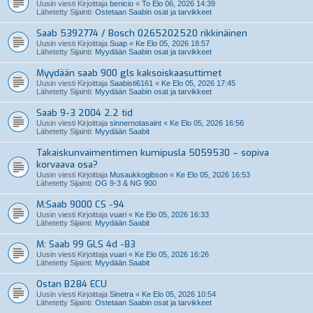
Uusin viesti Kirjoittaja
benicio
«
To Elo 06, 2026 14:39
Lähetetty Sijainti:
Ostetaan Saabin osat ja tarvikkeet
Saab 5392774 / Bosch 0265202520 rikkinäinen
Uusin viesti Kirjoittaja
Suap
«
Ke Elo 05, 2026 18:57
Lähetetty Sijainti:
Myydään Saabin osat ja tarvikkeet
Myydään saab 900 gls kaksoiskaasuttimet
Uusin viesti Kirjoittaja
Saabisti6161
«
Ke Elo 05, 2026 17:45
Lähetetty Sijainti:
Myydään Saabin osat ja tarvikkeet
Saab 9-3 2004 2.2 tid
Uusin viesti Kirjoittaja
sinnernotasaint
«
Ke Elo 05, 2026 16:56
Lähetetty Sijainti:
Myydään Saabit
Takaiskunvaimentimen kumipusla 5059530 – sopiva
korvaava osa?
Uusin viesti Kirjoittaja
Musaukkogibson
«
Ke Elo 05, 2026 16:53
Lähetetty Sijainti:
OG 9-3 & NG 900
M:Saab 9000 CS -94
Uusin viesti Kirjoittaja
vuari
«
Ke Elo 05, 2026 16:33
Lähetetty Sijainti:
Myydään Saabit
M: Saab 99 GLS 4d -83
Uusin viesti Kirjoittaja
vuari
«
Ke Elo 05, 2026 16:26
Lähetetty Sijainti:
Myydään Saabit
Ostan B284 ECU
Uusin viesti Kirjoittaja
Sinetra
«
Ke Elo 05, 2026 10:54
Lähetetty Sijainti:
Ostetaan Saabin osat ja tarvikkeet