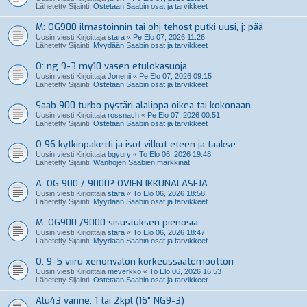
Lähetetty Sijainti:
Ostetaan Saabin osat ja tarvikkeet
M: OG900 ilmastoinnin tai ohj tehost putki uusi, j: pää
Uusin viesti Kirjoittaja
stara
«
Pe Elo 07, 2026 11:26
Lähetetty Sijainti:
Myydään Saabin osat ja tarvikkeet
O: ng 9-3 my10 vasen etulokasuoja
Uusin viesti Kirjoittaja
Jonenii
«
Pe Elo 07, 2026 09:15
Lähetetty Sijainti:
Ostetaan Saabin osat ja tarvikkeet
Saab 900 turbo pystäri alalippa oikea tai kokonaan
Uusin viesti Kirjoittaja
rossnach
«
Pe Elo 07, 2026 00:51
Lähetetty Sijainti:
Ostetaan Saabin osat ja tarvikkeet
O 96 kytkinpaketti ja isot vilkut eteen ja taakse.
Uusin viesti Kirjoittaja
bgyury
«
To Elo 06, 2026 19:48
Lähetetty Sijainti:
Wanhojen Saabien markkinat
A: OG 900 / 9000? OVIEN IKKUNALASEJA
Uusin viesti Kirjoittaja
stara
«
To Elo 06, 2026 18:58
Lähetetty Sijainti:
Myydään Saabin osat ja tarvikkeet
M: OG900 /9000 sisustuksen pienosia
Uusin viesti Kirjoittaja
stara
«
To Elo 06, 2026 18:47
Lähetetty Sijainti:
Myydään Saabin osat ja tarvikkeet
O: 9-5 viiru xenonvalon korkeussäätömoottori
Uusin viesti Kirjoittaja
meverkko
«
To Elo 06, 2026 16:53
Lähetetty Sijainti:
Ostetaan Saabin osat ja tarvikkeet
Alu43 vanne, 1 tai 2kpl (16" NG9-3)