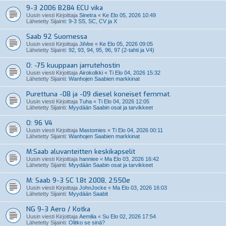
9-3 2006 B284 ECU vika
Uusin viesti Kirjoittaja
Sinetra
«
Ke Elo 05, 2026 10:49
Lähetetty Sijainti:
9-3 SS, SC, CV ja X
Saab 92 Suomessa
Uusin viesti Kirjoittaja
JiiVee
«
Ke Elo 05, 2026 09:05
Lähetetty Sijainti:
92, 93, 94, 95, 96, 97 (2-tahti ja V4)
O: -75 kuuppaan jarrutehostin
Uusin viesti Kirjoittaja
Airokolkki
«
Ti Elo 04, 2026 15:32
Lähetetty Sijainti:
Wanhojen Saabien markkinat
Purettuna -08 ja -09 diesel koneiset femmat.
Uusin viesti Kirjoittaja
Tuha
«
Ti Elo 04, 2026 12:05
Lähetetty Sijainti:
Myydään Saabin osat ja tarvikkeet
O: 96 V4
Uusin viesti Kirjoittaja
Mastomies
«
Ti Elo 04, 2026 00:11
Lähetetty Sijainti:
Wanhojen Saabien markkinat
M:Saab aluvanteitten keskikapselit
Uusin viesti Kirjoittaja
hanniee
«
Ma Elo 03, 2026 16:42
Lähetetty Sijainti:
Myydään Saabin osat ja tarvikkeet
M: Saab 9-3 SC 1.8t 2008, 2550e
Uusin viesti Kirjoittaja
JohnJocke
«
Ma Elo 03, 2026 16:03
Lähetetty Sijainti:
Myydään Saabit
NG 9-3 Aero / Kotka
Uusin viesti Kirjoittaja
Aemilia
«
Su Elo 02, 2026 17:54
Lähetetty Sijainti:
Olitko se sinä?