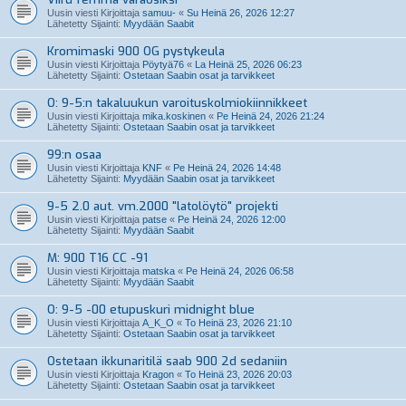
Uusin viesti Kirjoittaja
samuu-
«
Su Heinä 26, 2026 12:27
Lähetetty Sijainti:
Myydään Saabit
Kromimaski 900 OG pystykeula
Uusin viesti Kirjoittaja
Pöytyä76
«
La Heinä 25, 2026 06:23
Lähetetty Sijainti:
Ostetaan Saabin osat ja tarvikkeet
O: 9-5:n takaluukun varoituskolmiokiinnikkeet
Uusin viesti Kirjoittaja
mika.koskinen
«
Pe Heinä 24, 2026 21:24
Lähetetty Sijainti:
Ostetaan Saabin osat ja tarvikkeet
99:n osaa
Uusin viesti Kirjoittaja
KNF
«
Pe Heinä 24, 2026 14:48
Lähetetty Sijainti:
Myydään Saabin osat ja tarvikkeet
9-5 2.0 aut. vm.2000 "latolöytö" projekti
Uusin viesti Kirjoittaja
patse
«
Pe Heinä 24, 2026 12:00
Lähetetty Sijainti:
Myydään Saabit
M: 900 T16 CC -91
Uusin viesti Kirjoittaja
matska
«
Pe Heinä 24, 2026 06:58
Lähetetty Sijainti:
Myydään Saabit
O: 9-5 -00 etupuskuri midnight blue
Uusin viesti Kirjoittaja
A_K_O
«
To Heinä 23, 2026 21:10
Lähetetty Sijainti:
Ostetaan Saabin osat ja tarvikkeet
Ostetaan ikkunaritilä saab 900 2d sedaniin
Uusin viesti Kirjoittaja
Kragon
«
To Heinä 23, 2026 20:03
Lähetetty Sijainti:
Ostetaan Saabin osat ja tarvikkeet