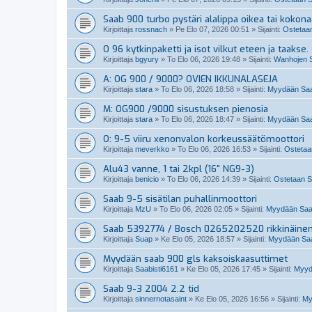
Saab 900 turbo pystäri alalippa oikea tai kokon
Kirjoittaja
rossnach
»
Pe Elo 07, 2026 00:51
» Sijainti:
Ostetaan
O 96 kytkinpaketti ja isot vilkut eteen ja taakse.
Kirjoittaja
bgyury
»
To Elo 06, 2026 19:48
» Sijainti:
Wanhojen S
A: OG 900 / 9000? OVIEN IKKUNALASEJA
Kirjoittaja
stara
»
To Elo 06, 2026 18:58
» Sijainti:
Myydään Saab
M: OG900 /9000 sisustuksen pienosia
Kirjoittaja
stara
»
To Elo 06, 2026 18:47
» Sijainti:
Myydään Saab
O: 9-5 viiru xenonvalon korkeussäätömoottori
Kirjoittaja
meverkko
»
To Elo 06, 2026 16:53
» Sijainti:
Ostetaan
Alu43 vanne, 1 tai 2kpl (16" NG9-3)
Kirjoittaja
benicio
»
To Elo 06, 2026 14:39
» Sijainti:
Ostetaan Sa
Saab 9-5 sisätilan puhallinmoottori
Kirjoittaja
MzU
»
To Elo 06, 2026 02:05
» Sijainti:
Myydään Saabi
Saab 5392774 / Bosch 0265202520 rikkinäine
Kirjoittaja
Suap
»
Ke Elo 05, 2026 18:57
» Sijainti:
Myydään Saab
Myydään saab 900 gls kaksoiskaasuttimet
Kirjoittaja
Saabisti6161
»
Ke Elo 05, 2026 17:45
» Sijainti:
Myydä
Saab 9-3 2004 2.2 tid
Kirjoittaja
sinnernotasaint
»
Ke Elo 05, 2026 16:56
» Sijainti:
My