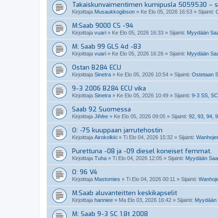
Takaiskunvaimentimen kumipusla 5059530 – so
Kirjoittaja
Musaukkogibson
»
Ke Elo 05, 2026 16:53
» Sijainti:
M:Saab 9000 CS -94
Kirjoittaja
vuari
»
Ke Elo 05, 2026 16:33
» Sijainti:
Myydään Saa
M: Saab 99 GLS 4d -83
Kirjoittaja
vuari
»
Ke Elo 05, 2026 16:26
» Sijainti:
Myydään Saa
Ostan B284 ECU
Kirjoittaja
Sinetra
»
Ke Elo 05, 2026 10:54
» Sijainti:
Ostetaan S
9-3 2006 B284 ECU vika
Kirjoittaja
Sinetra
»
Ke Elo 05, 2026 10:49
» Sijainti:
9-3 SS, SC
Saab 92 Suomessa
Kirjoittaja
JiiVee
»
Ke Elo 05, 2026 09:05
» Sijainti:
92, 93, 94, 9
O: -75 kuuppaan jarrutehostin
Kirjoittaja
Airokolkki
»
Ti Elo 04, 2026 15:32
» Sijainti:
Wanhojen
Purettuna -08 ja -09 diesel koneiset femmat.
Kirjoittaja
Tuha
»
Ti Elo 04, 2026 12:05
» Sijainti:
Myydään Saabi
O: 96 V4
Kirjoittaja
Mastomies
»
Ti Elo 04, 2026 00:11
» Sijainti:
Wanhoje
M:Saab aluvanteitten keskikapselit
Kirjoittaja
hanniee
»
Ma Elo 03, 2026 16:42
» Sijainti:
Myydään S
M: Saab 9-3 SC 1.8t 2008