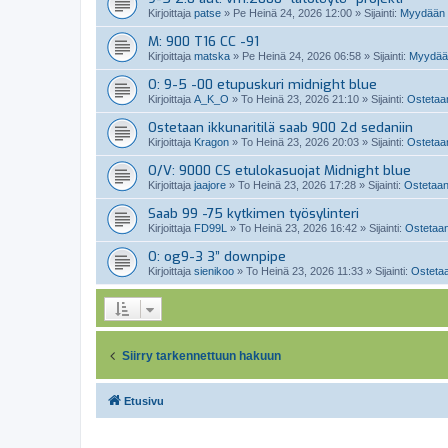
Kirjoittaja
patse
»
Pe Heinä 24, 2026 12:00
» Sijainti:
Myydään 
M: 900 T16 CC -91
Kirjoittaja
matska
»
Pe Heinä 24, 2026 06:58
» Sijainti:
Myydään
O: 9-5 -00 etupuskuri midnight blue
Kirjoittaja
A_K_O
»
To Heinä 23, 2026 21:10
» Sijainti:
Ostetaan
Ostetaan ikkunaritilä saab 900 2d sedaniin
Kirjoittaja
Kragon
»
To Heinä 23, 2026 20:03
» Sijainti:
Ostetaan
O/V: 9000 CS etulokasuojat Midnight blue
Kirjoittaja
jaajore
»
To Heinä 23, 2026 17:28
» Sijainti:
Ostetaan
Saab 99 -75 kytkimen työsylinteri
Kirjoittaja
FD99L
»
To Heinä 23, 2026 16:42
» Sijainti:
Ostetaan
O: og9-3 3” downpipe
Kirjoittaja
sienikoo
»
To Heinä 23, 2026 11:33
» Sijainti:
Ostetaa
Siirry tarkennettuun hakuun
Etusivu