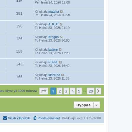
446
Pe Heinä 24, 2026 12:00
Kirjoittaja
matska
391
Pe Heinä 24, 2026 06:58
Kirjoittaja
A_K_O
196
To Heinä 23, 2026 21:10
Kirjoittaja
Kragon
126
To Heinä 23, 2026 20:03
Kirjoittaja
jaajore
159
To Heinä 23, 2026 17:28
Kirjoittaja
FD99L
143
To Heinä 23, 2026 16:42
Kirjoittaja
sienikoo
165
To Heinä 23, 2026 11:33
Sivu
1
/
20
1
2
3
4
5
20
Seuraava
ku löysi yli 1000 tulosta
…
Hyppää
Viesti Ylläpidolle
Poista evästeet
Kaikki ajat ovat
UTC+02:00