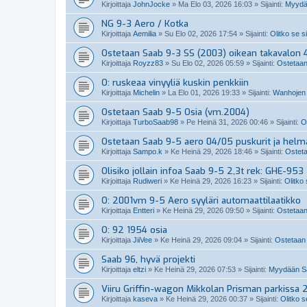
Kirjoittaja
JohnJocke
»
Ma Elo 03, 2026 16:03
» Sijainti:
Myydä
NG 9-3 Aero / Kotka
Kirjoittaja
Aemilia
»
Su Elo 02, 2026 17:54
» Sijainti:
Olitko se s
Ostetaan Saab 9-3 SS (2003) oikean takavalon 4
Kirjoittaja
Royzz83
»
Su Elo 02, 2026 05:59
» Sijainti:
Ostetaan
O: ruskeaa vinyyliä kuskin penkkiin
Kirjoittaja
Michelin
»
La Elo 01, 2026 19:33
» Sijainti:
Wanhojen 
Ostetaan Saab 9-5 Osia (vm.2004)
Kirjoittaja
TurboSaab98
»
Pe Heinä 31, 2026 00:46
» Sijainti:
O
Ostetaan Saab 9-5 aero 04/05 puskurit ja helm
Kirjoittaja
Sampo.k
»
Ke Heinä 29, 2026 18:46
» Sijainti:
Osteta
Olisiko jollain infoa Saab 9-5 2,3t rek: GHE-953
Kirjoittaja
Rudiweri
»
Ke Heinä 29, 2026 16:23
» Sijainti:
Olitko
O: 2001vm 9-5 Aero syyläri automaattilaatikko
Kirjoittaja
Entteri
»
Ke Heinä 29, 2026 09:50
» Sijainti:
Ostetaan
O: 92 1954 osia
Kirjoittaja
JiiVee
»
Ke Heinä 29, 2026 09:04
» Sijainti:
Ostetaan 
Saab 96, hyvä projekti
Kirjoittaja
eltzi
»
Ke Heinä 29, 2026 07:53
» Sijainti:
Myydään Sa
Viiru Griffin-wagon Mikkolan Prisman parkissa 
Kirjoittaja
kaseva
»
Ke Heinä 29, 2026 00:37
» Sijainti:
Olitko s