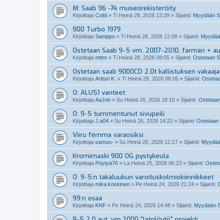
M: Saab 96 -74 museorekisteröity
Kirjoittaja
Coltti
»
Ti Heinä 28, 2026 13:39
» Sijainti:
Myydään S
900 Turbo 1979
Kirjoittaja
Samppo
»
Ti Heinä 28, 2026 12:08
» Sijainti:
Myydään
Ostetaan Saab 9-5 vm. 2007-2010, farmari + a
Kirjoittaja
mttm
»
Ti Heinä 28, 2026 09:05
» Sijainti:
Ostetaan S
Ostetaan saab 9000CD 2.0t kallistuksen vakaaja
Kirjoittaja
Artturi K.
»
Ti Heinä 28, 2026 06:05
» Sijainti:
Ostetaa
O: ALU51 vanteet
Kirjoittaja
AaJoh
»
Su Heinä 26, 2026 18:10
» Sijainti:
Ostetaan
O: 9-5 tummentunut sivupeili
Kirjoittaja
J.a04
»
Su Heinä 26, 2026 14:22
» Sijainti:
Ostetaan 
Viiru femma varaosiksi
Kirjoittaja
samuu-
»
Su Heinä 26, 2026 12:27
» Sijainti:
Myydää
Kromimaski 900 OG pystykeula
Kirjoittaja
Pöytyä76
»
La Heinä 25, 2026 06:23
» Sijainti:
Osteta
O: 9-5:n takaluukun varoituskolmiokiinnikkeet
Kirjoittaja
mika.koskinen
»
Pe Heinä 24, 2026 21:24
» Sijainti:
O
99:n osaa
Kirjoittaja
KNF
»
Pe Heinä 24, 2026 14:48
» Sijainti:
Myydään Sa
9-5 2.0 aut. vm.2000 "latolöytö" projekti