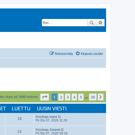
Etsi
Tarkennettu hak
Rekisteröidy
Kirjaudu sisään
Sivu
1
/
20
1
2
3
4
5
20
Seuraava
ku löysi yli 1000 tulosta
…
SET
LUETTU
UUSIN VIESTI
Kirjoittaja
stara
18
Pe Elo 07, 2026 11:26
Kirjoittaja
Jonenii
24
Pe Elo 07, 2026 09:15