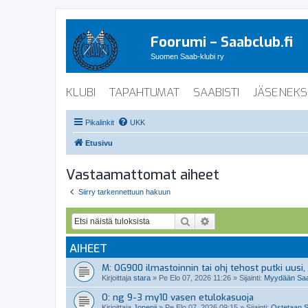
Foorumi – Saabclub.fi
Suomen Saab-klubi ry
KLUBI
TAPAHTUMAT
SAABISTI
JÄSENEKS
Pikalinkit
UKK
Etusivu
Vastaamattomat aiheet
Siirry tarkennettuun hakuun
Etsi
Tarkennettu haku
AIHEET
M: OG900 ilmastoinnin tai ohj tehost putki uusi, 
Kirjoittaja
stara
»
Pe Elo 07, 2026 11:26
» Sijainti:
Myydään Saab
O: ng 9-3 my10 vasen etulokasuoja
Kirjoittaja
Jonenii
»
Pe Elo 07, 2026 09:15
» Sijainti:
Ostetaan S