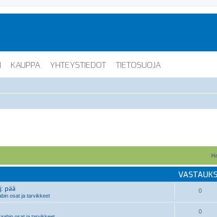
I
KAUPPA
YHTEYSTIEDOT
TIETOSUOJA
Ha
VASTAUK
j: pää
0
in osat ja tarvikkeet
0
aabin osat ja tarvikkeet