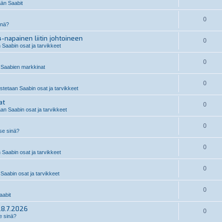
än Saabit
0
inä?
-napainen liitin johtoineen
0
 Saabin osat ja tarvikkeet
0
Saabien markkinat
0
stetaan Saabin osat ja tarvikkeet
at
0
an Saabin osat ja tarvikkeet
0
 se sinä?
0
 Saabin osat ja tarvikkeet
0
Saabin osat ja tarvikkeet
0
abit
28.7.2026
0
e sinä?