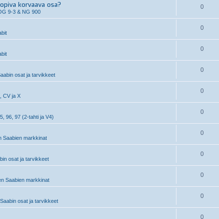
piva korvaava osa?
0
OG 9-3 & NG 900
0
bit
0
bit
0
aabin osat ja tarvikkeet
0
, CV ja X
0
5, 96, 97 (2-tahti ja V4)
0
 Saabien markkinat
0
n osat ja tarvikkeet
0
n Saabien markkinat
0
aabin osat ja tarvikkeet
0