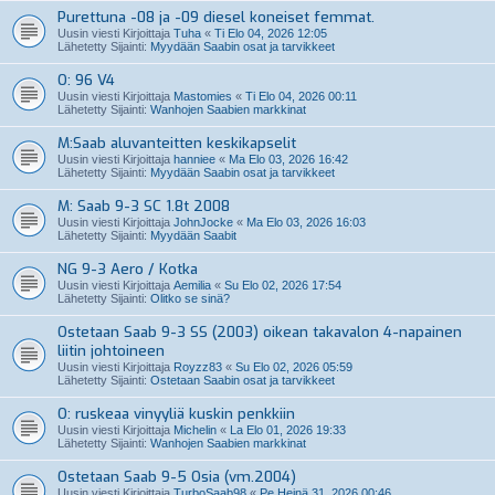
Purettuna -08 ja -09 diesel koneiset femmat.
Uusin viesti Kirjoittaja
Tuha
«
Ti Elo 04, 2026 12:05
Lähetetty Sijainti:
Myydään Saabin osat ja tarvikkeet
O: 96 V4
Uusin viesti Kirjoittaja
Mastomies
«
Ti Elo 04, 2026 00:11
Lähetetty Sijainti:
Wanhojen Saabien markkinat
M:Saab aluvanteitten keskikapselit
Uusin viesti Kirjoittaja
hanniee
«
Ma Elo 03, 2026 16:42
Lähetetty Sijainti:
Myydään Saabin osat ja tarvikkeet
M: Saab 9-3 SC 1.8t 2008
Uusin viesti Kirjoittaja
JohnJocke
«
Ma Elo 03, 2026 16:03
Lähetetty Sijainti:
Myydään Saabit
NG 9-3 Aero / Kotka
Uusin viesti Kirjoittaja
Aemilia
«
Su Elo 02, 2026 17:54
Lähetetty Sijainti:
Olitko se sinä?
Ostetaan Saab 9-3 SS (2003) oikean takavalon 4-napainen
liitin johtoineen
Uusin viesti Kirjoittaja
Royzz83
«
Su Elo 02, 2026 05:59
Lähetetty Sijainti:
Ostetaan Saabin osat ja tarvikkeet
O: ruskeaa vinyyliä kuskin penkkiin
Uusin viesti Kirjoittaja
Michelin
«
La Elo 01, 2026 19:33
Lähetetty Sijainti:
Wanhojen Saabien markkinat
Ostetaan Saab 9-5 Osia (vm.2004)
Uusin viesti Kirjoittaja
TurboSaab98
«
Pe Heinä 31, 2026 00:46