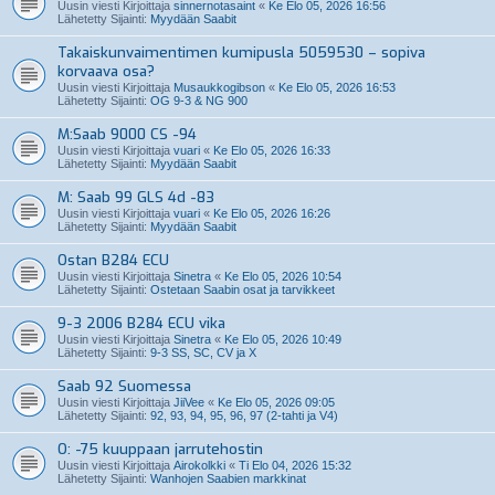
Uusin viesti Kirjoittaja
sinnernotasaint
«
Ke Elo 05, 2026 16:56
Lähetetty Sijainti:
Myydään Saabit
Takaiskunvaimentimen kumipusla 5059530 – sopiva
korvaava osa?
Uusin viesti Kirjoittaja
Musaukkogibson
«
Ke Elo 05, 2026 16:53
Lähetetty Sijainti:
OG 9-3 & NG 900
M:Saab 9000 CS -94
Uusin viesti Kirjoittaja
vuari
«
Ke Elo 05, 2026 16:33
Lähetetty Sijainti:
Myydään Saabit
M: Saab 99 GLS 4d -83
Uusin viesti Kirjoittaja
vuari
«
Ke Elo 05, 2026 16:26
Lähetetty Sijainti:
Myydään Saabit
Ostan B284 ECU
Uusin viesti Kirjoittaja
Sinetra
«
Ke Elo 05, 2026 10:54
Lähetetty Sijainti:
Ostetaan Saabin osat ja tarvikkeet
9-3 2006 B284 ECU vika
Uusin viesti Kirjoittaja
Sinetra
«
Ke Elo 05, 2026 10:49
Lähetetty Sijainti:
9-3 SS, SC, CV ja X
Saab 92 Suomessa
Uusin viesti Kirjoittaja
JiiVee
«
Ke Elo 05, 2026 09:05
Lähetetty Sijainti:
92, 93, 94, 95, 96, 97 (2-tahti ja V4)
O: -75 kuuppaan jarrutehostin
Uusin viesti Kirjoittaja
Airokolkki
«
Ti Elo 04, 2026 15:32
Lähetetty Sijainti:
Wanhojen Saabien markkinat