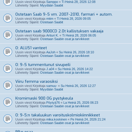
Uusin viesti Kirjoittaja
Samppo
«
Ti Heinä 28, 2026 12:08
Lähetetty Sijainti:
Myydään Saabit
Ostetaan Saab 9-5 vm. 2007-2010, farmari + autom.
Uusin viesti Kirjoittaja
mttm
«
Ti Heinä 28, 2026 09:05
Lähetetty Sijainti:
Ostetaan Saabit
Ostetaan saab 9000CD 2.0t kallistuksen vakaaja
Uusin viesti Kirjoittaja
Artturi K.
«
Ti Heinä 28, 2026 06:05
Lähetetty Sijainti:
Ostetaan Saabin osat ja tarvikkeet
O: ALU51 vanteet
Uusin viesti Kirjoittaja
AaJoh
«
Su Heinä 26, 2026 18:10
Lähetetty Sijainti:
Ostetaan Saabin osat ja tarvikkeet
O: 9-5 tummentunut sivupeili
Uusin viesti Kirjoittaja
J.a04
«
Su Heinä 26, 2026 14:22
Lähetetty Sijainti:
Ostetaan Saabin osat ja tarvikkeet
Viiru femma varaosiksi
Uusin viesti Kirjoittaja
samuu-
«
Su Heinä 26, 2026 12:27
Lähetetty Sijainti:
Myydään Saabit
Kromimaski 900 OG pystykeula
Uusin viesti Kirjoittaja
Pöytyä76
«
La Heinä 25, 2026 06:23
Lähetetty Sijainti:
Ostetaan Saabin osat ja tarvikkeet
O: 9-5:n takaluukun varoituskolmiokiinnikkeet
Uusin viesti Kirjoittaja
mika.koskinen
«
Pe Heinä 24, 2026 21:24
Lähetetty Sijainti:
Ostetaan Saabin osat ja tarvikkeet
99:n osaa