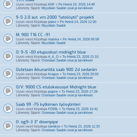
Uusin viesti Kirjoittaja
KNF
«
Pe Heinä 24, 2026 14:48
Lähetetty Sijainti:
Myydään Saabin osat ja tarvikkeet
9-5 2.0 aut. vm.2000 "latolöytö" projekti
Uusin viesti Kirjoittaja
patse
«
Pe Heinä 24, 2026 12:00
Lähetetty Sijainti:
Myydään Saabit
M: 900 T16 CC -91
Uusin viesti Kirjoittaja
matska
«
Pe Heinä 24, 2026 06:58
Lähetetty Sijainti:
Myydään Saabit
O: 9-5 -00 etupuskuri midnight blue
Uusin viesti Kirjoittaja
A_K_O
«
To Heinä 23, 2026 21:10
Lähetetty Sijainti:
Ostetaan Saabin osat ja tarvikkeet
Ostetaan ikkunaritilä saab 900 2d sedaniin
Uusin viesti Kirjoittaja
Kragon
«
To Heinä 23, 2026 20:03
Lähetetty Sijainti:
Ostetaan Saabin osat ja tarvikkeet
O/V: 9000 CS etulokasuojat Midnight blue
Uusin viesti Kirjoittaja
jaajore
«
To Heinä 23, 2026 17:28
Lähetetty Sijainti:
Ostetaan Saabin osat ja tarvikkeet
Saab 99 -75 kytkimen työsylinteri
Uusin viesti Kirjoittaja
FD99L
«
To Heinä 23, 2026 16:42
Lähetetty Sijainti:
Ostetaan Saabin osat ja tarvikkeet
O: og9-3 3” downpipe
Uusin viesti Kirjoittaja
sienikoo
«
To Heinä 23, 2026 11:33
Lähetetty Sijainti:
Ostetaan Saabin osat ja tarvikkeet