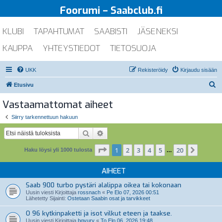
Foorumi – Saabclub.fi
KLUBI
TAPAHTUMAT
SAABISTI
JÄSENEKSI
KAUPPA
YHTEYSTIEDOT
TIETOSUOJA
UKK
Rekisteröidy
Kirjaudu sisään
E
Etusivu
t
Vastaamattomat aiheet
s
Siirry tarkennettuun hakuun
i
Etsi
Tarkennettu haku
Sivu
1
/
20
1
2
3
4
5
20
Seuraa
Haku löysi yli 1000 tulosta
…
AIHEET
Saab 900 turbo pystäri alalippa oikea tai kokonaan
Uusin viesti Kirjoittaja
rossnach
«
Pe Elo 07, 2026 00:51
Lähetetty Sijainti:
Ostetaan Saabin osat ja tarvikkeet
O 96 kytkinpaketti ja isot vilkut eteen ja taakse.
Uusin viesti Kirjoittaja
bgyury
«
To Elo 06, 2026 19:48