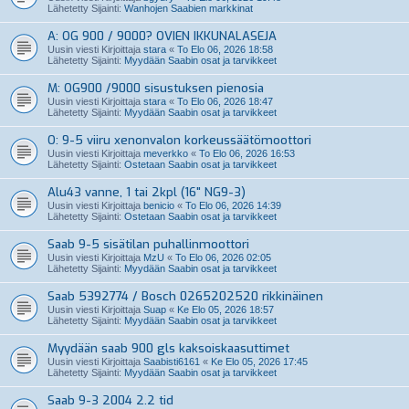
Lähetetty Sijainti:
Wanhojen Saabien markkinat
A: OG 900 / 9000? OVIEN IKKUNALASEJA
Uusin viesti Kirjoittaja
stara
«
To Elo 06, 2026 18:58
Lähetetty Sijainti:
Myydään Saabin osat ja tarvikkeet
M: OG900 /9000 sisustuksen pienosia
Uusin viesti Kirjoittaja
stara
«
To Elo 06, 2026 18:47
Lähetetty Sijainti:
Myydään Saabin osat ja tarvikkeet
O: 9-5 viiru xenonvalon korkeussäätömoottori
Uusin viesti Kirjoittaja
meverkko
«
To Elo 06, 2026 16:53
Lähetetty Sijainti:
Ostetaan Saabin osat ja tarvikkeet
Alu43 vanne, 1 tai 2kpl (16" NG9-3)
Uusin viesti Kirjoittaja
benicio
«
To Elo 06, 2026 14:39
Lähetetty Sijainti:
Ostetaan Saabin osat ja tarvikkeet
Saab 9-5 sisätilan puhallinmoottori
Uusin viesti Kirjoittaja
MzU
«
To Elo 06, 2026 02:05
Lähetetty Sijainti:
Myydään Saabin osat ja tarvikkeet
Saab 5392774 / Bosch 0265202520 rikkinäinen
Uusin viesti Kirjoittaja
Suap
«
Ke Elo 05, 2026 18:57
Lähetetty Sijainti:
Myydään Saabin osat ja tarvikkeet
Myydään saab 900 gls kaksoiskaasuttimet
Uusin viesti Kirjoittaja
Saabisti6161
«
Ke Elo 05, 2026 17:45
Lähetetty Sijainti:
Myydään Saabin osat ja tarvikkeet
Saab 9-3 2004 2.2 tid