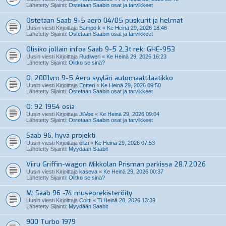
Lähetetty Sijainti:
Ostetaan Saabin osat ja tarvikkeet
Ostetaan Saab 9-5 aero 04/05 puskurit ja helmat
Uusin viesti Kirjoittaja
Sampo.k
«
Ke Heinä 29, 2026 18:46
Lähetetty Sijainti:
Ostetaan Saabin osat ja tarvikkeet
Olisiko jollain infoa Saab 9-5 2,3t rek: GHE-953
Uusin viesti Kirjoittaja
Rudiweri
«
Ke Heinä 29, 2026 16:23
Lähetetty Sijainti:
Olitko se sinä?
O: 2001vm 9-5 Aero syyläri automaattilaatikko
Uusin viesti Kirjoittaja
Entteri
«
Ke Heinä 29, 2026 09:50
Lähetetty Sijainti:
Ostetaan Saabin osat ja tarvikkeet
O: 92 1954 osia
Uusin viesti Kirjoittaja
JiiVee
«
Ke Heinä 29, 2026 09:04
Lähetetty Sijainti:
Ostetaan Saabin osat ja tarvikkeet
Saab 96, hyvä projekti
Uusin viesti Kirjoittaja
eltzi
«
Ke Heinä 29, 2026 07:53
Lähetetty Sijainti:
Myydään Saabit
Viiru Griffin-wagon Mikkolan Prisman parkissa 28.7.2026
Uusin viesti Kirjoittaja
kaseva
«
Ke Heinä 29, 2026 00:37
Lähetetty Sijainti:
Olitko se sinä?
M: Saab 96 -74 museorekisteröity
Uusin viesti Kirjoittaja
Coltti
«
Ti Heinä 28, 2026 13:39
Lähetetty Sijainti:
Myydään Saabit
900 Turbo 1979