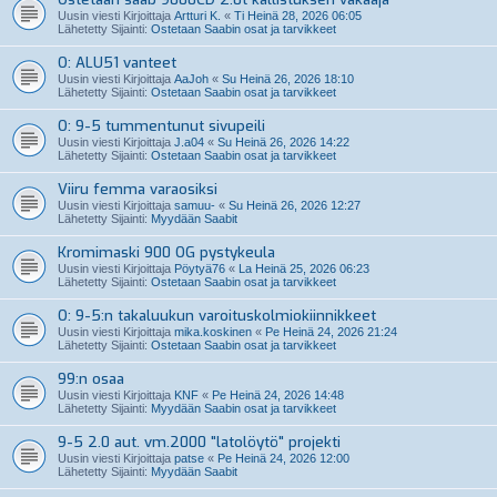
Uusin viesti Kirjoittaja
Artturi K.
«
Ti Heinä 28, 2026 06:05
Lähetetty Sijainti:
Ostetaan Saabin osat ja tarvikkeet
O: ALU51 vanteet
Uusin viesti Kirjoittaja
AaJoh
«
Su Heinä 26, 2026 18:10
Lähetetty Sijainti:
Ostetaan Saabin osat ja tarvikkeet
O: 9-5 tummentunut sivupeili
Uusin viesti Kirjoittaja
J.a04
«
Su Heinä 26, 2026 14:22
Lähetetty Sijainti:
Ostetaan Saabin osat ja tarvikkeet
Viiru femma varaosiksi
Uusin viesti Kirjoittaja
samuu-
«
Su Heinä 26, 2026 12:27
Lähetetty Sijainti:
Myydään Saabit
Kromimaski 900 OG pystykeula
Uusin viesti Kirjoittaja
Pöytyä76
«
La Heinä 25, 2026 06:23
Lähetetty Sijainti:
Ostetaan Saabin osat ja tarvikkeet
O: 9-5:n takaluukun varoituskolmiokiinnikkeet
Uusin viesti Kirjoittaja
mika.koskinen
«
Pe Heinä 24, 2026 21:24
Lähetetty Sijainti:
Ostetaan Saabin osat ja tarvikkeet
99:n osaa
Uusin viesti Kirjoittaja
KNF
«
Pe Heinä 24, 2026 14:48
Lähetetty Sijainti:
Myydään Saabin osat ja tarvikkeet
9-5 2.0 aut. vm.2000 "latolöytö" projekti
Uusin viesti Kirjoittaja
patse
«
Pe Heinä 24, 2026 12:00
Lähetetty Sijainti:
Myydään Saabit