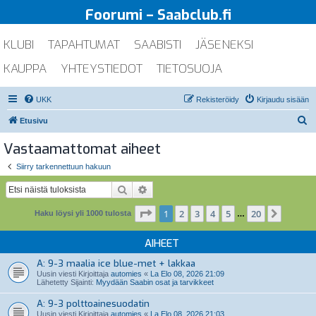
Foorumi – Saabclub.fi
KLUBI
TAPAHTUMAT
SAABISTI
JÄSENEKSI
KAUPPA
YHTEYSTIEDOT
TIETOSUOJA
UKK
Rekisteröidy
Kirjaudu sisään
E
Etusivu
t
Vastaamattomat aiheet
s
Siirry tarkennettuun hakuun
i
Etsi
Tarkennettu haku
Sivu
1
/
20
1
2
3
4
5
20
Seuraa
Haku löysi yli 1000 tulosta
…
AIHEET
A: 9-3 maalia ice blue-met + lakkaa
Uusin viesti Kirjoittaja
automies
«
La Elo 08, 2026 21:09
Lähetetty Sijainti:
Myydään Saabin osat ja tarvikkeet
A: 9-3 polttoainesuodatin
Uusin viesti Kirjoittaja
automies
«
La Elo 08, 2026 21:03