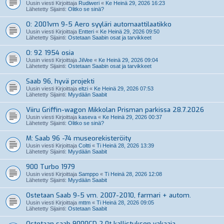
Uusin viesti Kirjoittaja
Rudiweri
«
Ke Heinä 29, 2026 16:23
Lähetetty Sijainti:
Olitko se sinä?
O: 2001vm 9-5 Aero syyläri automaattilaatikko
Uusin viesti Kirjoittaja
Entteri
«
Ke Heinä 29, 2026 09:50
Lähetetty Sijainti:
Ostetaan Saabin osat ja tarvikkeet
O: 92 1954 osia
Uusin viesti Kirjoittaja
JiiVee
«
Ke Heinä 29, 2026 09:04
Lähetetty Sijainti:
Ostetaan Saabin osat ja tarvikkeet
Saab 96, hyvä projekti
Uusin viesti Kirjoittaja
eltzi
«
Ke Heinä 29, 2026 07:53
Lähetetty Sijainti:
Myydään Saabit
Viiru Griffin-wagon Mikkolan Prisman parkissa 28.7.2026
Uusin viesti Kirjoittaja
kaseva
«
Ke Heinä 29, 2026 00:37
Lähetetty Sijainti:
Olitko se sinä?
M: Saab 96 -74 museorekisteröity
Uusin viesti Kirjoittaja
Coltti
«
Ti Heinä 28, 2026 13:39
Lähetetty Sijainti:
Myydään Saabit
900 Turbo 1979
Uusin viesti Kirjoittaja
Samppo
«
Ti Heinä 28, 2026 12:08
Lähetetty Sijainti:
Myydään Saabit
Ostetaan Saab 9-5 vm. 2007-2010, farmari + autom.
Uusin viesti Kirjoittaja
mttm
«
Ti Heinä 28, 2026 09:05
Lähetetty Sijainti:
Ostetaan Saabit
Ostetaan saab 9000CD 2.0t kallistuksen vakaaja