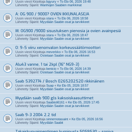
Uusin viesti Kirjoittaja
bgyury
«
To Elo 06, 2026 19:48
Lähetetty Sijainti:
Wanhojen Saabien markkinat
A: OG 900 / 9000? OVIEN IKKUNALASEJA
Uusin viesti Kirjoittaja
stara
«
To Elo 06, 2026 18:58
Lähetetty Sijainti:
Myydään Saabin osat ja tarvikkeet
M: OG900 /9000 sisustuksen pienosia ja ovien avainpesiä
Uusin viesti Kirjoittaja
stara
«
To Elo 06, 2026 18:47
Lähetetty Sijainti:
Myydään Saabin osat ja tarvikkeet
O: 9-5 viiru xenonvalon korkeussäätömoottori
Uusin viesti Kirjoittaja
meverkko
«
To Elo 06, 2026 16:53
Lähetetty Sijainti:
Ostetaan Saabin osat ja tarvikkeet
Alu43 vanne, 1 tai 2kpl (16" NG9-3)
Uusin viesti Kirjoittaja
benicio
«
To Elo 06, 2026 14:39
Lähetetty Sijainti:
Ostetaan Saabin osat ja tarvikkeet
Saab 5392774 / Bosch 0265202520 rikkinäinen
Uusin viesti Kirjoittaja
Suap
«
Ke Elo 05, 2026 18:57
Lähetetty Sijainti:
Myydään Saabin osat ja tarvikkeet
Myydään saab 900 gls kaksoiskaasuttimet
Uusin viesti Kirjoittaja
Saabisti6161
«
Ke Elo 05, 2026 17:45
Lähetetty Sijainti:
Myydään Saabin osat ja tarvikkeet
Saab 9-3 2004 2.2 tid
Uusin viesti Kirjoittaja
sinnernotasaint
«
Ke Elo 05, 2026 16:56
Lähetetty Sijainti:
Myydään Saabit
Takaiskunvaimentimen kumipusla 5059530 – sopiva