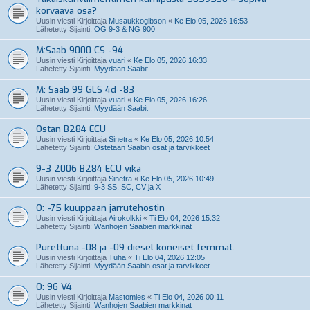
korvaava osa?
Uusin viesti Kirjoittaja
Musaukkogibson
«
Ke Elo 05, 2026 16:53
Lähetetty Sijainti:
OG 9-3 & NG 900
M:Saab 9000 CS -94
Uusin viesti Kirjoittaja
vuari
«
Ke Elo 05, 2026 16:33
Lähetetty Sijainti:
Myydään Saabit
M: Saab 99 GLS 4d -83
Uusin viesti Kirjoittaja
vuari
«
Ke Elo 05, 2026 16:26
Lähetetty Sijainti:
Myydään Saabit
Ostan B284 ECU
Uusin viesti Kirjoittaja
Sinetra
«
Ke Elo 05, 2026 10:54
Lähetetty Sijainti:
Ostetaan Saabin osat ja tarvikkeet
9-3 2006 B284 ECU vika
Uusin viesti Kirjoittaja
Sinetra
«
Ke Elo 05, 2026 10:49
Lähetetty Sijainti:
9-3 SS, SC, CV ja X
O: -75 kuuppaan jarrutehostin
Uusin viesti Kirjoittaja
Airokolkki
«
Ti Elo 04, 2026 15:32
Lähetetty Sijainti:
Wanhojen Saabien markkinat
Purettuna -08 ja -09 diesel koneiset femmat.
Uusin viesti Kirjoittaja
Tuha
«
Ti Elo 04, 2026 12:05
Lähetetty Sijainti:
Myydään Saabin osat ja tarvikkeet
O: 96 V4
Uusin viesti Kirjoittaja
Mastomies
«
Ti Elo 04, 2026 00:11
Lähetetty Sijainti:
Wanhojen Saabien markkinat