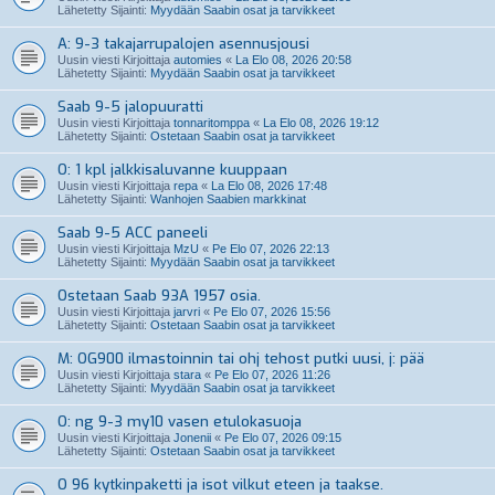
Lähetetty Sijainti:
Myydään Saabin osat ja tarvikkeet
A: 9-3 takajarrupalojen asennusjousi
Uusin viesti Kirjoittaja
automies
«
La Elo 08, 2026 20:58
Lähetetty Sijainti:
Myydään Saabin osat ja tarvikkeet
Saab 9-5 jalopuuratti
Uusin viesti Kirjoittaja
tonnaritomppa
«
La Elo 08, 2026 19:12
Lähetetty Sijainti:
Ostetaan Saabin osat ja tarvikkeet
O: 1 kpl jalkkisaluvanne kuuppaan
Uusin viesti Kirjoittaja
repa
«
La Elo 08, 2026 17:48
Lähetetty Sijainti:
Wanhojen Saabien markkinat
Saab 9-5 ACC paneeli
Uusin viesti Kirjoittaja
MzU
«
Pe Elo 07, 2026 22:13
Lähetetty Sijainti:
Myydään Saabin osat ja tarvikkeet
Ostetaan Saab 93A 1957 osia.
Uusin viesti Kirjoittaja
jarvri
«
Pe Elo 07, 2026 15:56
Lähetetty Sijainti:
Ostetaan Saabin osat ja tarvikkeet
M: OG900 ilmastoinnin tai ohj tehost putki uusi, j: pää
Uusin viesti Kirjoittaja
stara
«
Pe Elo 07, 2026 11:26
Lähetetty Sijainti:
Myydään Saabin osat ja tarvikkeet
O: ng 9-3 my10 vasen etulokasuoja
Uusin viesti Kirjoittaja
Jonenii
«
Pe Elo 07, 2026 09:15
Lähetetty Sijainti:
Ostetaan Saabin osat ja tarvikkeet
O 96 kytkinpaketti ja isot vilkut eteen ja taakse.