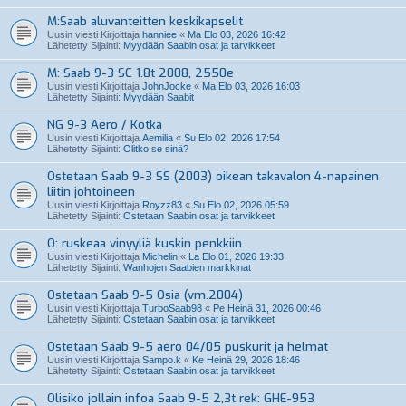
M:Saab aluvanteitten keskikapselit
Uusin viesti Kirjoittaja
hanniee
«
Ma Elo 03, 2026 16:42
Lähetetty Sijainti:
Myydään Saabin osat ja tarvikkeet
M: Saab 9-3 SC 1.8t 2008, 2550e
Uusin viesti Kirjoittaja
JohnJocke
«
Ma Elo 03, 2026 16:03
Lähetetty Sijainti:
Myydään Saabit
NG 9-3 Aero / Kotka
Uusin viesti Kirjoittaja
Aemilia
«
Su Elo 02, 2026 17:54
Lähetetty Sijainti:
Olitko se sinä?
Ostetaan Saab 9-3 SS (2003) oikean takavalon 4-napainen
liitin johtoineen
Uusin viesti Kirjoittaja
Royzz83
«
Su Elo 02, 2026 05:59
Lähetetty Sijainti:
Ostetaan Saabin osat ja tarvikkeet
O: ruskeaa vinyyliä kuskin penkkiin
Uusin viesti Kirjoittaja
Michelin
«
La Elo 01, 2026 19:33
Lähetetty Sijainti:
Wanhojen Saabien markkinat
Ostetaan Saab 9-5 Osia (vm.2004)
Uusin viesti Kirjoittaja
TurboSaab98
«
Pe Heinä 31, 2026 00:46
Lähetetty Sijainti:
Ostetaan Saabin osat ja tarvikkeet
Ostetaan Saab 9-5 aero 04/05 puskurit ja helmat
Uusin viesti Kirjoittaja
Sampo.k
«
Ke Heinä 29, 2026 18:46
Lähetetty Sijainti:
Ostetaan Saabin osat ja tarvikkeet
Olisiko jollain infoa Saab 9-5 2,3t rek: GHE-953