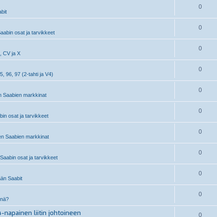
0
bit
0
aabin osat ja tarvikkeet
0
, CV ja X
0
5, 96, 97 (2-tahti ja V4)
0
 Saabien markkinat
0
n osat ja tarvikkeet
0
n Saabien markkinat
0
aabin osat ja tarvikkeet
0
än Saabit
0
inä?
-napainen liitin johtoineen
0