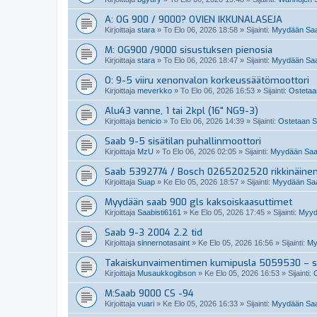
A: OG 900 / 9000? OVIEN IKKUNALASEJA
Kirjoittaja
stara
»
To Elo 06, 2026 18:58
» Sijainti:
Myydään Saab
M: OG900 /9000 sisustuksen pienosia
Kirjoittaja
stara
»
To Elo 06, 2026 18:47
» Sijainti:
Myydään Saab
O: 9-5 viiru xenonvalon korkeussäätömoottori
Kirjoittaja
meverkko
»
To Elo 06, 2026 16:53
» Sijainti:
Ostetaan
Alu43 vanne, 1 tai 2kpl (16" NG9-3)
Kirjoittaja
benicio
»
To Elo 06, 2026 14:39
» Sijainti:
Ostetaan Sa
Saab 9-5 sisätilan puhallinmoottori
Kirjoittaja
MzU
»
To Elo 06, 2026 02:05
» Sijainti:
Myydään Saabi
Saab 5392774 / Bosch 0265202520 rikkinäine
Kirjoittaja
Suap
»
Ke Elo 05, 2026 18:57
» Sijainti:
Myydään Saab
Myydään saab 900 gls kaksoiskaasuttimet
Kirjoittaja
Saabisti6161
»
Ke Elo 05, 2026 17:45
» Sijainti:
Myydä
Saab 9-3 2004 2.2 tid
Kirjoittaja
sinnernotasaint
»
Ke Elo 05, 2026 16:56
» Sijainti:
My
Takaiskunvaimentimen kumipusla 5059530 – so
Kirjoittaja
Musaukkogibson
»
Ke Elo 05, 2026 16:53
» Sijainti:
M:Saab 9000 CS -94
Kirjoittaja
vuari
»
Ke Elo 05, 2026 16:33
» Sijainti:
Myydään Saa