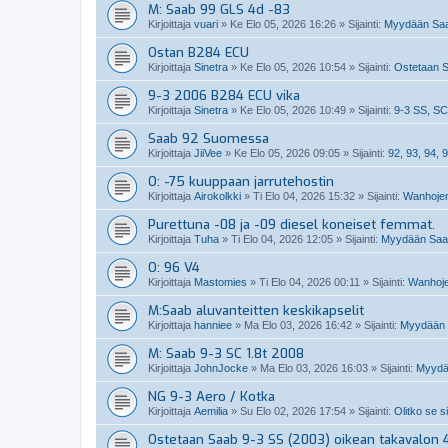
M: Saab 99 GLS 4d -83
Kirjoittaja
vuari
»
Ke Elo 05, 2026 16:26
» Sijainti:
Myydään Saa
Ostan B284 ECU
Kirjoittaja
Sinetra
»
Ke Elo 05, 2026 10:54
» Sijainti:
Ostetaan S
9-3 2006 B284 ECU vika
Kirjoittaja
Sinetra
»
Ke Elo 05, 2026 10:49
» Sijainti:
9-3 SS, SC
Saab 92 Suomessa
Kirjoittaja
JiiVee
»
Ke Elo 05, 2026 09:05
» Sijainti:
92, 93, 94, 9
O: -75 kuuppaan jarrutehostin
Kirjoittaja
Airokolkki
»
Ti Elo 04, 2026 15:32
» Sijainti:
Wanhojen
Purettuna -08 ja -09 diesel koneiset femmat.
Kirjoittaja
Tuha
»
Ti Elo 04, 2026 12:05
» Sijainti:
Myydään Saabi
O: 96 V4
Kirjoittaja
Mastomies
»
Ti Elo 04, 2026 00:11
» Sijainti:
Wanhoje
M:Saab aluvanteitten keskikapselit
Kirjoittaja
hanniee
»
Ma Elo 03, 2026 16:42
» Sijainti:
Myydään S
M: Saab 9-3 SC 1.8t 2008
Kirjoittaja
JohnJocke
»
Ma Elo 03, 2026 16:03
» Sijainti:
Myydä
NG 9-3 Aero / Kotka
Kirjoittaja
Aemilia
»
Su Elo 02, 2026 17:54
» Sijainti:
Olitko se s
Ostetaan Saab 9-3 SS (2003) oikean takavalon 4