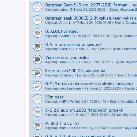
Ostetaan Saab 9-5 vm. 2007-2010, farmari + a
Kirjoittaja
mttm
»
Ti Heinä 28, 2026 09:05
» Sijainti:
Ostetaan S
Ostetaan saab 9000CD 2.0t kallistuksen vakaaja
Kirjoittaja
Artturi K.
»
Ti Heinä 28, 2026 06:05
» Sijainti:
Ostetaa
O: ALU51 vanteet
Kirjoittaja
AaJoh
»
Su Heinä 26, 2026 18:10
» Sijainti:
Ostetaan
O: 9-5 tummentunut sivupeili
Kirjoittaja
J.a04
»
Su Heinä 26, 2026 14:22
» Sijainti:
Ostetaan 
Viiru femma varaosiksi
Kirjoittaja
samuu-
»
Su Heinä 26, 2026 12:27
» Sijainti:
Myydää
Kromimaski 900 OG pystykeula
Kirjoittaja
Pöytyä76
»
La Heinä 25, 2026 06:23
» Sijainti:
Osteta
O: 9-5:n takaluukun varoituskolmiokiinnikkeet
Kirjoittaja
mika.koskinen
»
Pe Heinä 24, 2026 21:24
» Sijainti:
O
99:n osaa
Kirjoittaja
KNF
»
Pe Heinä 24, 2026 14:48
» Sijainti:
Myydään Sa
9-5 2.0 aut. vm.2000 "latolöytö" projekti
Kirjoittaja
patse
»
Pe Heinä 24, 2026 12:00
» Sijainti:
Myydään 
M: 900 T16 CC -91
Kirjoittaja
matska
»
Pe Heinä 24, 2026 06:58
» Sijainti:
Myydään
O: 9-5 -00 etupuskuri midnight blue