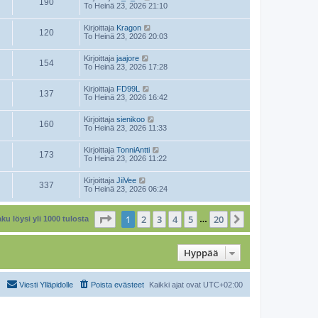
190
To Heinä 23, 2026 21:10
Kirjoittaja
Kragon
120
To Heinä 23, 2026 20:03
Kirjoittaja
jaajore
154
To Heinä 23, 2026 17:28
Kirjoittaja
FD99L
137
To Heinä 23, 2026 16:42
Kirjoittaja
sienikoo
160
To Heinä 23, 2026 11:33
Kirjoittaja
TonniAntti
173
To Heinä 23, 2026 11:22
Kirjoittaja
JiiVee
337
To Heinä 23, 2026 06:24
Sivu
1
/
20
1
2
3
4
5
20
Seuraava
ku löysi yli 1000 tulosta
…
Hyppää
Viesti Ylläpidolle
Poista evästeet
Kaikki ajat ovat
UTC+02:00