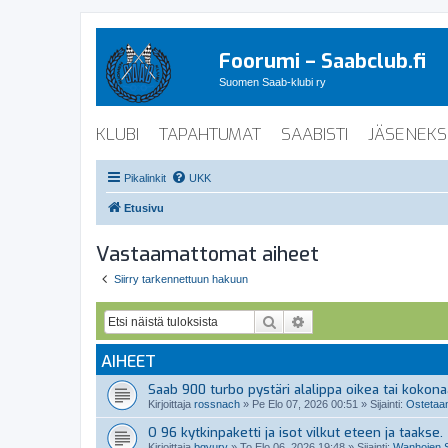
Foorumi – Saabclub.fi
Suomen Saab-klubi ry
KLUBI
TAPAHTUMAT
SAABISTI
JÄSENEKS
Pikalinkit
UKK
Etusivu
Vastaamattomat aiheet
Siirry tarkennettuun hakuun
Etsi
Tarkennettu haku
AIHEET
Saab 900 turbo pystäri alalippa oikea tai kokon
Kirjoittaja
rossnach
»
Pe Elo 07, 2026 00:51
» Sijainti:
Ostetaan
O 96 kytkinpaketti ja isot vilkut eteen ja taakse.
Kirjoittaja
bgyury
»
To Elo 06, 2026 19:48
» Sijainti:
Wanhojen S