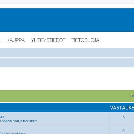
I
KAUPPA
YHTEYSTIEDOT
TIETOSUOJA
Ha
VASTAUK
aan
0
 Saabin osat ja tarvikkeet
0
aabien markkinat