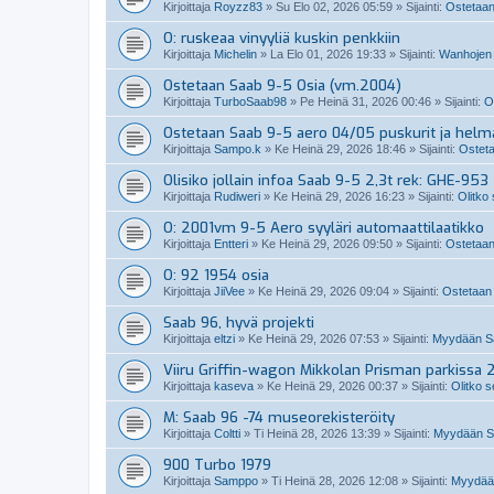
Kirjoittaja
Royzz83
»
Su Elo 02, 2026 05:59
» Sijainti:
Ostetaan
O: ruskeaa vinyyliä kuskin penkkiin
Kirjoittaja
Michelin
»
La Elo 01, 2026 19:33
» Sijainti:
Wanhojen 
Ostetaan Saab 9-5 Osia (vm.2004)
Kirjoittaja
TurboSaab98
»
Pe Heinä 31, 2026 00:46
» Sijainti:
O
Ostetaan Saab 9-5 aero 04/05 puskurit ja helm
Kirjoittaja
Sampo.k
»
Ke Heinä 29, 2026 18:46
» Sijainti:
Osteta
Olisiko jollain infoa Saab 9-5 2,3t rek: GHE-953
Kirjoittaja
Rudiweri
»
Ke Heinä 29, 2026 16:23
» Sijainti:
Olitko
O: 2001vm 9-5 Aero syyläri automaattilaatikko
Kirjoittaja
Entteri
»
Ke Heinä 29, 2026 09:50
» Sijainti:
Ostetaan
O: 92 1954 osia
Kirjoittaja
JiiVee
»
Ke Heinä 29, 2026 09:04
» Sijainti:
Ostetaan 
Saab 96, hyvä projekti
Kirjoittaja
eltzi
»
Ke Heinä 29, 2026 07:53
» Sijainti:
Myydään Sa
Viiru Griffin-wagon Mikkolan Prisman parkissa 
Kirjoittaja
kaseva
»
Ke Heinä 29, 2026 00:37
» Sijainti:
Olitko s
M: Saab 96 -74 museorekisteröity
Kirjoittaja
Coltti
»
Ti Heinä 28, 2026 13:39
» Sijainti:
Myydään S
900 Turbo 1979
Kirjoittaja
Samppo
»
Ti Heinä 28, 2026 12:08
» Sijainti:
Myydään