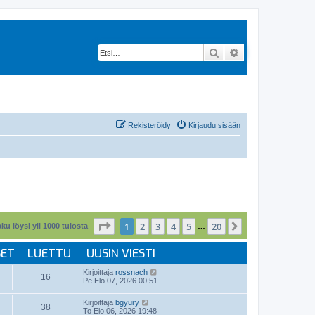
Etsi
Tarkennettu hak
Rekisteröidy
Kirjaudu sisään
Sivu
1
/
20
1
2
3
4
5
20
Seuraava
ku löysi yli 1000 tulosta
…
SET
LUETTU
UUSIN VIESTI
Kirjoittaja
rossnach
16
Pe Elo 07, 2026 00:51
Kirjoittaja
bgyury
38
To Elo 06, 2026 19:48