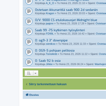
Kirjoittaja
A_K_O
»
To Heinä 23, 2026 21:10
» Sijainti:
Ostetaan
Ostetaan ikkunaritilä saab 900 2d sedaniin
Kirjoittaja
Kragon
»
To Heinä 23, 2026 20:03
» Sijainti:
Ostetaan
O/V: 9000 CS etulokasuojat Midnight blue
Kirjoittaja
jaajore
»
To Heinä 23, 2026 17:28
» Sijainti:
Ostetaan
Saab 99 -75 kytkimen työsylinteri
Kirjoittaja
FD99L
»
To Heinä 23, 2026 16:42
» Sijainti:
Ostetaan
O: og9-3 3” downpipe
Kirjoittaja
sienikoo
»
To Heinä 23, 2026 11:33
» Sijainti:
Ostetaa
O: OG9-5 pohjaan peltiosia
Kirjoittaja
TonniAntti
»
To Heinä 23, 2026 11:22
» Sijainti:
Osteta
O: Saab 92 b osia
Kirjoittaja
JiiVee
»
To Heinä 23, 2026 06:24
» Sijainti:
Wanhojen
Siirry tarkennettuun hakuun
Etusivu