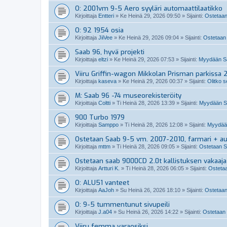
O: 2001vm 9-5 Aero syyläri automaattilaatikko
Kirjoittaja
Entteri
»
Ke Heinä 29, 2026 09:50
» Sijainti:
Ostetaan
O: 92 1954 osia
Kirjoittaja
JiiVee
»
Ke Heinä 29, 2026 09:04
» Sijainti:
Ostetaan 
Saab 96, hyvä projekti
Kirjoittaja
eltzi
»
Ke Heinä 29, 2026 07:53
» Sijainti:
Myydään Sa
Viiru Griffin-wagon Mikkolan Prisman parkissa 
Kirjoittaja
kaseva
»
Ke Heinä 29, 2026 00:37
» Sijainti:
Olitko s
M: Saab 96 -74 museorekisteröity
Kirjoittaja
Coltti
»
Ti Heinä 28, 2026 13:39
» Sijainti:
Myydään S
900 Turbo 1979
Kirjoittaja
Samppo
»
Ti Heinä 28, 2026 12:08
» Sijainti:
Myydään
Ostetaan Saab 9-5 vm. 2007-2010, farmari + a
Kirjoittaja
mttm
»
Ti Heinä 28, 2026 09:05
» Sijainti:
Ostetaan S
Ostetaan saab 9000CD 2.0t kallistuksen vakaaja
Kirjoittaja
Artturi K.
»
Ti Heinä 28, 2026 06:05
» Sijainti:
Ostetaa
O: ALU51 vanteet
Kirjoittaja
AaJoh
»
Su Heinä 26, 2026 18:10
» Sijainti:
Ostetaan
O: 9-5 tummentunut sivupeili
Kirjoittaja
J.a04
»
Su Heinä 26, 2026 14:22
» Sijainti:
Ostetaan 
Viiru femma varaosiksi