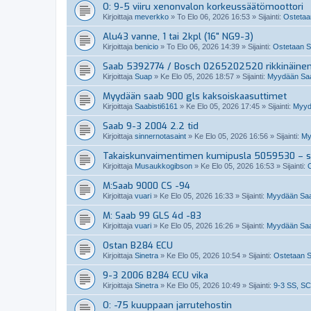
O: 9-5 viiru xenonvalon korkeussäätömoottori
Kirjoittaja
meverkko
»
To Elo 06, 2026 16:53
» Sijainti:
Ostetaan
Alu43 vanne, 1 tai 2kpl (16" NG9-3)
Kirjoittaja
benicio
»
To Elo 06, 2026 14:39
» Sijainti:
Ostetaan Sa
Saab 5392774 / Bosch 0265202520 rikkinäine
Kirjoittaja
Suap
»
Ke Elo 05, 2026 18:57
» Sijainti:
Myydään Saab
Myydään saab 900 gls kaksoiskaasuttimet
Kirjoittaja
Saabisti6161
»
Ke Elo 05, 2026 17:45
» Sijainti:
Myydä
Saab 9-3 2004 2.2 tid
Kirjoittaja
sinnernotasaint
»
Ke Elo 05, 2026 16:56
» Sijainti:
My
Takaiskunvaimentimen kumipusla 5059530 – so
Kirjoittaja
Musaukkogibson
»
Ke Elo 05, 2026 16:53
» Sijainti:
M:Saab 9000 CS -94
Kirjoittaja
vuari
»
Ke Elo 05, 2026 16:33
» Sijainti:
Myydään Saa
M: Saab 99 GLS 4d -83
Kirjoittaja
vuari
»
Ke Elo 05, 2026 16:26
» Sijainti:
Myydään Saa
Ostan B284 ECU
Kirjoittaja
Sinetra
»
Ke Elo 05, 2026 10:54
» Sijainti:
Ostetaan S
9-3 2006 B284 ECU vika
Kirjoittaja
Sinetra
»
Ke Elo 05, 2026 10:49
» Sijainti:
9-3 SS, SC
O: -75 kuuppaan jarrutehostin