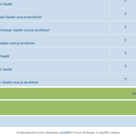
0
n Saabit
0
an Saabin osat ja tarvikkeet
0
stetaan Saabin osat ja tarvikkeet
0
abin osat ja tarvikkeet
0
Saabit
0
 Saabit
0
 Saabin osat ja tarvikkeet
Ha
Keskustelufoorumin ohjelmisto
phpBB
® Forum Software © phpBB Limited