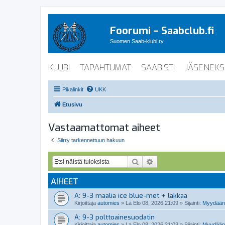
Foorumi – Saabclub.fi
Suomen Saab-klubi ry
KLUBI
TAPAHTUMAT
SAABISTI
JÄSENEKS
Pikalinkit
UKK
Etusivu
Vastaamattomat aiheet
Siirry tarkennettuun hakuun
Etsi
Tarkennettu haku
AIHEET
A: 9-3 maalia ice blue-met + lakkaa
Kirjoittaja
automies
»
La Elo 08, 2026 21:09
» Sijainti:
Myydään 
A: 9-3 polttoainesuodatin
Kirjoittaja
automies
»
La Elo 08, 2026 21:03
» Sijainti:
Myydään 