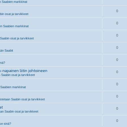
 Saabien markkinat
0
n osat ja tarvikkeet
0
n Saabien markkinat
0
aabin osat ja tarvikkeet
0
än Saabit
0
inä?
-napainen liitin johtoineen
0
 Saabin osat ja tarvikkeet
0
Saabien markkinat
0
stetaan Saabin osat ja tarvikkeet
at
0
an Saabin osat ja tarvikkeet
0
 se sinä?