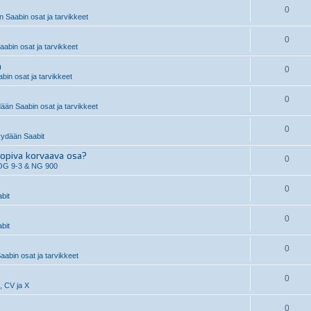
0
 Saabin osat ja tarvikkeet
0
abin osat ja tarvikkeet
n
0
in osat ja tarvikkeet
0
än Saabin osat ja tarvikkeet
0
ydään Saabit
piva korvaava osa?
0
OG 9-3 & NG 900
0
bit
0
bit
0
aabin osat ja tarvikkeet
0
, CV ja X
0