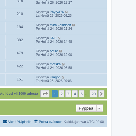
318
Su Heinä 26, 2026 12:27
Kirjoittaja
Pöytyä76
210
La Heinä 25, 2026 06:23
Kirjoittaja
mika.koskinen
184
Pe Heinä 24, 2026 21:24
Kirjoittaja
KNF
382
Pe Heinä 24, 2026 14:48
Kirjoittaja
patse
479
Pe Heinä 24, 2026 12:00
Kirjoittaja
matska
422
Pe Heinä 24, 2026 06:58
Kirjoittaja
Kragon
151
To Heinä 23, 2026 20:03
Sivu
1
/
20
1
2
3
4
5
20
Seuraava
ku löysi yli 1000 tulosta
…
Hyppää
Viesti Ylläpidolle
Poista evästeet
Kaikki ajat ovat
UTC+02:00