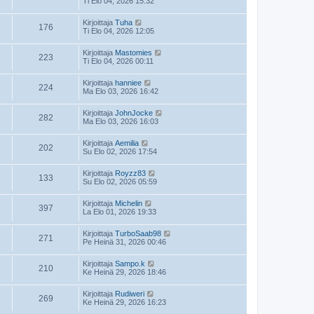
Ti Elo 04, 2026 15:32
Kirjoittaja
Tuha
176
Ti Elo 04, 2026 12:05
Kirjoittaja
Mastomies
223
Ti Elo 04, 2026 00:11
Kirjoittaja
hanniee
224
Ma Elo 03, 2026 16:42
Kirjoittaja
JohnJocke
282
Ma Elo 03, 2026 16:03
Kirjoittaja
Aemilia
202
Su Elo 02, 2026 17:54
Kirjoittaja
Royzz83
133
Su Elo 02, 2026 05:59
Kirjoittaja
Michelin
397
La Elo 01, 2026 19:33
Kirjoittaja
TurboSaab98
271
Pe Heinä 31, 2026 00:46
Kirjoittaja
Sampo.k
210
Ke Heinä 29, 2026 18:46
Kirjoittaja
Rudiweri
269
Ke Heinä 29, 2026 16:23