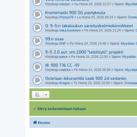
Kirjoittaja
samuu-
»
Su Heinä 26, 2026 12:27
» Sijainti:
Myydää
Kromimaski 900 OG pystykeula
Kirjoittaja
Pöytyä76
»
La Heinä 25, 2026 06:23
» Sijainti:
Osteta
O: 9-5:n takaluukun varoituskolmiokiinnikkeet
Kirjoittaja
mika.koskinen
»
Pe Heinä 24, 2026 21:24
» Sijainti:
O
99:n osaa
Kirjoittaja
KNF
»
Pe Heinä 24, 2026 14:48
» Sijainti:
Myydään Sa
9-5 2.0 aut. vm.2000 "latolöytö" projekti
Kirjoittaja
patse
»
Pe Heinä 24, 2026 12:00
» Sijainti:
Myydään 
M: 900 T16 CC -91
Kirjoittaja
matska
»
Pe Heinä 24, 2026 06:58
» Sijainti:
Myydään
Ostetaan ikkunaritilä saab 900 2d sedaniin
Kirjoittaja
Kragon
»
To Heinä 23, 2026 20:03
» Sijainti:
Ostetaan
Siirry tarkennettuun hakuun
Etusivu