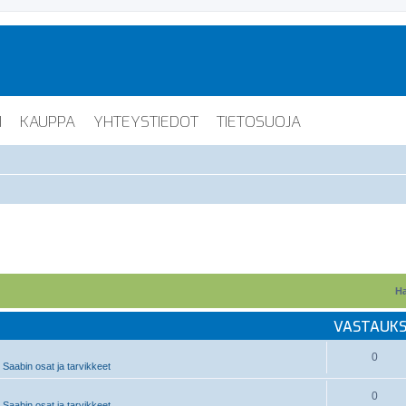
I
KAUPPA
YHTEYSTIEDOT
TIETOSUOJA
Ha
VASTAUK
0
Saabin osat ja tarvikkeet
0
Saabin osat ja tarvikkeet