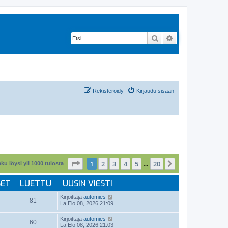
Etsi
Tarkennettu hak
Rekisteröidy
Kirjaudu sisään
Sivu
1
/
20
1
2
3
4
5
20
Seuraava
ku löysi yli 1000 tulosta
…
SET
LUETTU
UUSIN VIESTI
Kirjoittaja
automies
81
La Elo 08, 2026 21:09
Kirjoittaja
automies
60
La Elo 08, 2026 21:03