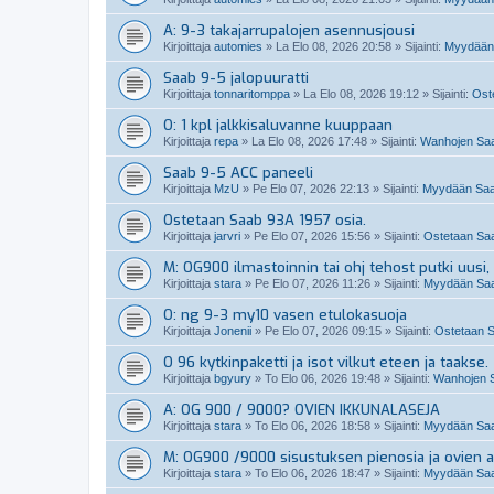
A: 9-3 takajarrupalojen asennusjousi
Kirjoittaja
automies
»
La Elo 08, 2026 20:58
» Sijainti:
Myydään 
Saab 9-5 jalopuuratti
Kirjoittaja
tonnaritomppa
»
La Elo 08, 2026 19:12
» Sijainti:
Oste
O: 1 kpl jalkkisaluvanne kuuppaan
Kirjoittaja
repa
»
La Elo 08, 2026 17:48
» Sijainti:
Wanhojen Saa
Saab 9-5 ACC paneeli
Kirjoittaja
MzU
»
Pe Elo 07, 2026 22:13
» Sijainti:
Myydään Saab
Ostetaan Saab 93A 1957 osia.
Kirjoittaja
jarvri
»
Pe Elo 07, 2026 15:56
» Sijainti:
Ostetaan Saab
M: OG900 ilmastoinnin tai ohj tehost putki uusi, 
Kirjoittaja
stara
»
Pe Elo 07, 2026 11:26
» Sijainti:
Myydään Saab
O: ng 9-3 my10 vasen etulokasuoja
Kirjoittaja
Jonenii
»
Pe Elo 07, 2026 09:15
» Sijainti:
Ostetaan S
O 96 kytkinpaketti ja isot vilkut eteen ja taakse.
Kirjoittaja
bgyury
»
To Elo 06, 2026 19:48
» Sijainti:
Wanhojen S
A: OG 900 / 9000? OVIEN IKKUNALASEJA
Kirjoittaja
stara
»
To Elo 06, 2026 18:58
» Sijainti:
Myydään Saab
M: OG900 /9000 sisustuksen pienosia ja ovien a
Kirjoittaja
stara
»
To Elo 06, 2026 18:47
» Sijainti:
Myydään Saab