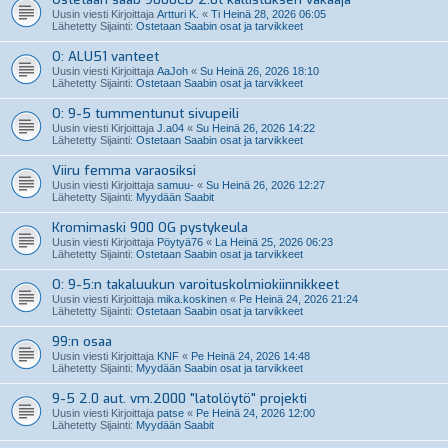
Uusin viesti Kirjoittaja
Artturi K.
«
Ti Heinä 28, 2026 06:05
Lähetetty Sijainti:
Ostetaan Saabin osat ja tarvikkeet
O: ALU51 vanteet
Uusin viesti Kirjoittaja
AaJoh
«
Su Heinä 26, 2026 18:10
Lähetetty Sijainti:
Ostetaan Saabin osat ja tarvikkeet
O: 9-5 tummentunut sivupeili
Uusin viesti Kirjoittaja
J.a04
«
Su Heinä 26, 2026 14:22
Lähetetty Sijainti:
Ostetaan Saabin osat ja tarvikkeet
Viiru femma varaosiksi
Uusin viesti Kirjoittaja
samuu-
«
Su Heinä 26, 2026 12:27
Lähetetty Sijainti:
Myydään Saabit
Kromimaski 900 OG pystykeula
Uusin viesti Kirjoittaja
Pöytyä76
«
La Heinä 25, 2026 06:23
Lähetetty Sijainti:
Ostetaan Saabin osat ja tarvikkeet
O: 9-5:n takaluukun varoituskolmiokiinnikkeet
Uusin viesti Kirjoittaja
mika.koskinen
«
Pe Heinä 24, 2026 21:24
Lähetetty Sijainti:
Ostetaan Saabin osat ja tarvikkeet
99:n osaa
Uusin viesti Kirjoittaja
KNF
«
Pe Heinä 24, 2026 14:48
Lähetetty Sijainti:
Myydään Saabin osat ja tarvikkeet
9-5 2.0 aut. vm.2000 "latolöytö" projekti
Uusin viesti Kirjoittaja
patse
«
Pe Heinä 24, 2026 12:00
Lähetetty Sijainti:
Myydään Saabit