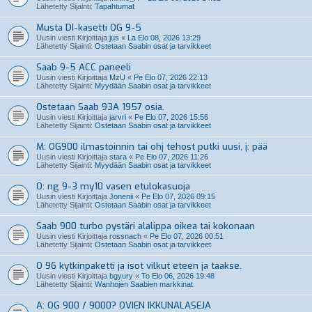
Lähetetty Sijainti:
Tapahtumat
Musta DI-kasetti OG 9-5
Uusin viesti Kirjoittaja
jus
«
La Elo 08, 2026 13:29
Lähetetty Sijainti:
Ostetaan Saabin osat ja tarvikkeet
Saab 9-5 ACC paneeli
Uusin viesti Kirjoittaja
MzU
«
Pe Elo 07, 2026 22:13
Lähetetty Sijainti:
Myydään Saabin osat ja tarvikkeet
Ostetaan Saab 93A 1957 osia.
Uusin viesti Kirjoittaja
jarvri
«
Pe Elo 07, 2026 15:56
Lähetetty Sijainti:
Ostetaan Saabin osat ja tarvikkeet
M: OG900 ilmastoinnin tai ohj tehost putki uusi, j: pää
Uusin viesti Kirjoittaja
stara
«
Pe Elo 07, 2026 11:26
Lähetetty Sijainti:
Myydään Saabin osat ja tarvikkeet
O: ng 9-3 my10 vasen etulokasuoja
Uusin viesti Kirjoittaja
Jonenii
«
Pe Elo 07, 2026 09:15
Lähetetty Sijainti:
Ostetaan Saabin osat ja tarvikkeet
Saab 900 turbo pystäri alalippa oikea tai kokonaan
Uusin viesti Kirjoittaja
rossnach
«
Pe Elo 07, 2026 00:51
Lähetetty Sijainti:
Ostetaan Saabin osat ja tarvikkeet
O 96 kytkinpaketti ja isot vilkut eteen ja taakse.
Uusin viesti Kirjoittaja
bgyury
«
To Elo 06, 2026 19:48
Lähetetty Sijainti:
Wanhojen Saabien markkinat
A: OG 900 / 9000? OVIEN IKKUNALASEJA