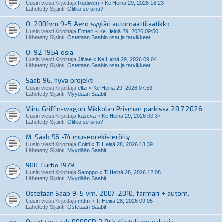
Uusin viesti Kirjoittaja
Rudiweri
«
Ke Heinä 29, 2026 16:23
Lähetetty Sijainti:
Olitko se sinä?
O: 2001vm 9-5 Aero syyläri automaattilaatikko
Uusin viesti Kirjoittaja
Entteri
«
Ke Heinä 29, 2026 09:50
Lähetetty Sijainti:
Ostetaan Saabin osat ja tarvikkeet
O: 92 1954 osia
Uusin viesti Kirjoittaja
JiiVee
«
Ke Heinä 29, 2026 09:04
Lähetetty Sijainti:
Ostetaan Saabin osat ja tarvikkeet
Saab 96, hyvä projekti
Uusin viesti Kirjoittaja
eltzi
«
Ke Heinä 29, 2026 07:53
Lähetetty Sijainti:
Myydään Saabit
Viiru Griffin-wagon Mikkolan Prisman parkissa 28.7.2026
Uusin viesti Kirjoittaja
kaseva
«
Ke Heinä 29, 2026 00:37
Lähetetty Sijainti:
Olitko se sinä?
M: Saab 96 -74 museorekisteröity
Uusin viesti Kirjoittaja
Coltti
«
Ti Heinä 28, 2026 13:39
Lähetetty Sijainti:
Myydään Saabit
900 Turbo 1979
Uusin viesti Kirjoittaja
Samppo
«
Ti Heinä 28, 2026 12:08
Lähetetty Sijainti:
Myydään Saabit
Ostetaan Saab 9-5 vm. 2007-2010, farmari + autom.
Uusin viesti Kirjoittaja
mttm
«
Ti Heinä 28, 2026 09:05
Lähetetty Sijainti:
Ostetaan Saabit
Ostetaan saab 9000CD 2.0t kallistuksen vakaaja