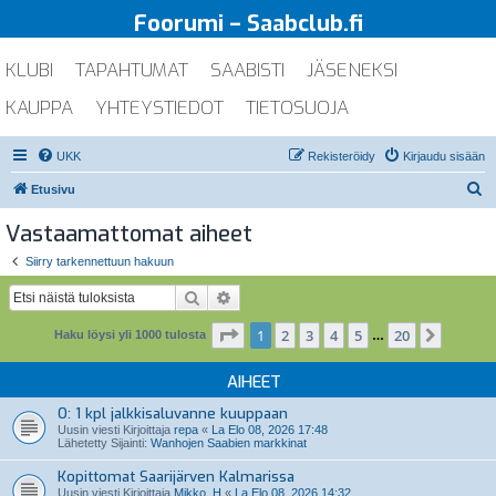
Foorumi – Saabclub.fi
KLUBI
TAPAHTUMAT
SAABISTI
JÄSENEKSI
KAUPPA
YHTEYSTIEDOT
TIETOSUOJA
UKK
Rekisteröidy
Kirjaudu sisään
E
Etusivu
t
Vastaamattomat aiheet
s
Siirry tarkennettuun hakuun
i
Etsi
Tarkennettu haku
Sivu
1
/
20
1
2
3
4
5
20
Seuraa
Haku löysi yli 1000 tulosta
…
AIHEET
O: 1 kpl jalkkisaluvanne kuuppaan
Uusin viesti Kirjoittaja
repa
«
La Elo 08, 2026 17:48
Lähetetty Sijainti:
Wanhojen Saabien markkinat
Kopittomat Saarijärven Kalmarissa
Uusin viesti Kirjoittaja
Mikko_H
«
La Elo 08, 2026 14:32