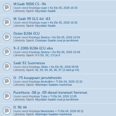
M:Saab 9000 CS -94
Uusin viesti Kirjoittaja
vuari
«
Ke Elo 05, 2026 16:33
Lähetetty Sijainti:
Myydään Saabit
M: Saab 99 GLS 4d -83
Uusin viesti Kirjoittaja
vuari
«
Ke Elo 05, 2026 16:26
Lähetetty Sijainti:
Myydään Saabit
Ostan B284 ECU
Uusin viesti Kirjoittaja
Sinetra
«
Ke Elo 05, 2026 10:54
Lähetetty Sijainti:
Ostetaan Saabin osat ja tarvikkeet
9-3 2006 B284 ECU vika
Uusin viesti Kirjoittaja
Sinetra
«
Ke Elo 05, 2026 10:49
Lähetetty Sijainti:
9-3 SS, SC, CV ja X
Saab 92 Suomessa
Uusin viesti Kirjoittaja
JiiVee
«
Ke Elo 05, 2026 09:05
Lähetetty Sijainti:
92, 93, 94, 95, 96, 97 (2-tahti ja V4)
O: -75 kuuppaan jarrutehostin
Uusin viesti Kirjoittaja
Airokolkki
«
Ti Elo 04, 2026 15:32
Lähetetty Sijainti:
Wanhojen Saabien markkinat
Purettuna -08 ja -09 diesel koneiset femmat.
Uusin viesti Kirjoittaja
Tuha
«
Ti Elo 04, 2026 12:05
Lähetetty Sijainti:
Myydään Saabin osat ja tarvikkeet
O: 96 V4
Uusin viesti Kirjoittaja
Mastomies
«
Ti Elo 04, 2026 00:11
Lähetetty Sijainti:
Wanhojen Saabien markkinat