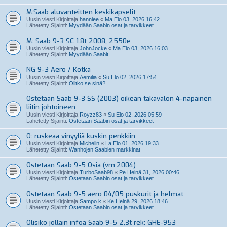
M:Saab aluvanteitten keskikapselit
Uusin viesti Kirjoittaja
hanniee
«
Ma Elo 03, 2026 16:42
Lähetetty Sijainti:
Myydään Saabin osat ja tarvikkeet
M: Saab 9-3 SC 1.8t 2008, 2550e
Uusin viesti Kirjoittaja
JohnJocke
«
Ma Elo 03, 2026 16:03
Lähetetty Sijainti:
Myydään Saabit
NG 9-3 Aero / Kotka
Uusin viesti Kirjoittaja
Aemilia
«
Su Elo 02, 2026 17:54
Lähetetty Sijainti:
Olitko se sinä?
Ostetaan Saab 9-3 SS (2003) oikean takavalon 4-napainen
liitin johtoineen
Uusin viesti Kirjoittaja
Royzz83
«
Su Elo 02, 2026 05:59
Lähetetty Sijainti:
Ostetaan Saabin osat ja tarvikkeet
O: ruskeaa vinyyliä kuskin penkkiin
Uusin viesti Kirjoittaja
Michelin
«
La Elo 01, 2026 19:33
Lähetetty Sijainti:
Wanhojen Saabien markkinat
Ostetaan Saab 9-5 Osia (vm.2004)
Uusin viesti Kirjoittaja
TurboSaab98
«
Pe Heinä 31, 2026 00:46
Lähetetty Sijainti:
Ostetaan Saabin osat ja tarvikkeet
Ostetaan Saab 9-5 aero 04/05 puskurit ja helmat
Uusin viesti Kirjoittaja
Sampo.k
«
Ke Heinä 29, 2026 18:46
Lähetetty Sijainti:
Ostetaan Saabin osat ja tarvikkeet
Olisiko jollain infoa Saab 9-5 2,3t rek: GHE-953