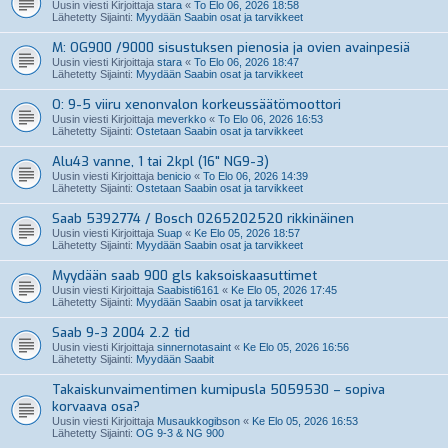
Uusin viesti Kirjoittaja
stara
«
To Elo 06, 2026 18:58
Lähetetty Sijainti:
Myydään Saabin osat ja tarvikkeet
M: OG900 /9000 sisustuksen pienosia ja ovien avainpesiä
Uusin viesti Kirjoittaja
stara
«
To Elo 06, 2026 18:47
Lähetetty Sijainti:
Myydään Saabin osat ja tarvikkeet
O: 9-5 viiru xenonvalon korkeussäätömoottori
Uusin viesti Kirjoittaja
meverkko
«
To Elo 06, 2026 16:53
Lähetetty Sijainti:
Ostetaan Saabin osat ja tarvikkeet
Alu43 vanne, 1 tai 2kpl (16" NG9-3)
Uusin viesti Kirjoittaja
benicio
«
To Elo 06, 2026 14:39
Lähetetty Sijainti:
Ostetaan Saabin osat ja tarvikkeet
Saab 5392774 / Bosch 0265202520 rikkinäinen
Uusin viesti Kirjoittaja
Suap
«
Ke Elo 05, 2026 18:57
Lähetetty Sijainti:
Myydään Saabin osat ja tarvikkeet
Myydään saab 900 gls kaksoiskaasuttimet
Uusin viesti Kirjoittaja
Saabisti6161
«
Ke Elo 05, 2026 17:45
Lähetetty Sijainti:
Myydään Saabin osat ja tarvikkeet
Saab 9-3 2004 2.2 tid
Uusin viesti Kirjoittaja
sinnernotasaint
«
Ke Elo 05, 2026 16:56
Lähetetty Sijainti:
Myydään Saabit
Takaiskunvaimentimen kumipusla 5059530 – sopiva
korvaava osa?
Uusin viesti Kirjoittaja
Musaukkogibson
«
Ke Elo 05, 2026 16:53
Lähetetty Sijainti:
OG 9-3 & NG 900