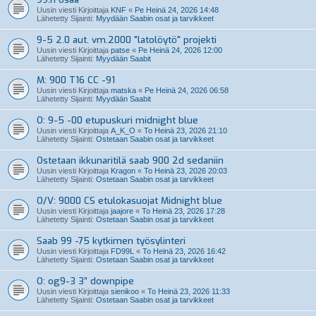
Uusin viesti Kirjoittaja
KNF
«
Pe Heinä 24, 2026 14:48
Lähetetty Sijainti:
Myydään Saabin osat ja tarvikkeet
9-5 2.0 aut. vm.2000 "latolöytö" projekti
Uusin viesti Kirjoittaja
patse
«
Pe Heinä 24, 2026 12:00
Lähetetty Sijainti:
Myydään Saabit
M: 900 T16 CC -91
Uusin viesti Kirjoittaja
matska
«
Pe Heinä 24, 2026 06:58
Lähetetty Sijainti:
Myydään Saabit
O: 9-5 -00 etupuskuri midnight blue
Uusin viesti Kirjoittaja
A_K_O
«
To Heinä 23, 2026 21:10
Lähetetty Sijainti:
Ostetaan Saabin osat ja tarvikkeet
Ostetaan ikkunaritilä saab 900 2d sedaniin
Uusin viesti Kirjoittaja
Kragon
«
To Heinä 23, 2026 20:03
Lähetetty Sijainti:
Ostetaan Saabin osat ja tarvikkeet
O/V: 9000 CS etulokasuojat Midnight blue
Uusin viesti Kirjoittaja
jaajore
«
To Heinä 23, 2026 17:28
Lähetetty Sijainti:
Ostetaan Saabin osat ja tarvikkeet
Saab 99 -75 kytkimen työsylinteri
Uusin viesti Kirjoittaja
FD99L
«
To Heinä 23, 2026 16:42
Lähetetty Sijainti:
Ostetaan Saabin osat ja tarvikkeet
O: og9-3 3” downpipe
Uusin viesti Kirjoittaja
sienikoo
«
To Heinä 23, 2026 11:33
Lähetetty Sijainti:
Ostetaan Saabin osat ja tarvikkeet