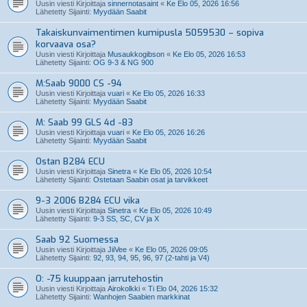
Uusin viesti Kirjoittaja
sinnernotasaint
«
Ke Elo 05, 2026 16:56
Lähetetty Sijainti:
Myydään Saabit
Takaiskunvaimentimen kumipusla 5059530 – sopiva
korvaava osa?
Uusin viesti Kirjoittaja
Musaukkogibson
«
Ke Elo 05, 2026 16:53
Lähetetty Sijainti:
OG 9-3 & NG 900
M:Saab 9000 CS -94
Uusin viesti Kirjoittaja
vuari
«
Ke Elo 05, 2026 16:33
Lähetetty Sijainti:
Myydään Saabit
M: Saab 99 GLS 4d -83
Uusin viesti Kirjoittaja
vuari
«
Ke Elo 05, 2026 16:26
Lähetetty Sijainti:
Myydään Saabit
Ostan B284 ECU
Uusin viesti Kirjoittaja
Sinetra
«
Ke Elo 05, 2026 10:54
Lähetetty Sijainti:
Ostetaan Saabin osat ja tarvikkeet
9-3 2006 B284 ECU vika
Uusin viesti Kirjoittaja
Sinetra
«
Ke Elo 05, 2026 10:49
Lähetetty Sijainti:
9-3 SS, SC, CV ja X
Saab 92 Suomessa
Uusin viesti Kirjoittaja
JiiVee
«
Ke Elo 05, 2026 09:05
Lähetetty Sijainti:
92, 93, 94, 95, 96, 97 (2-tahti ja V4)
O: -75 kuuppaan jarrutehostin
Uusin viesti Kirjoittaja
Airokolkki
«
Ti Elo 04, 2026 15:32
Lähetetty Sijainti:
Wanhojen Saabien markkinat