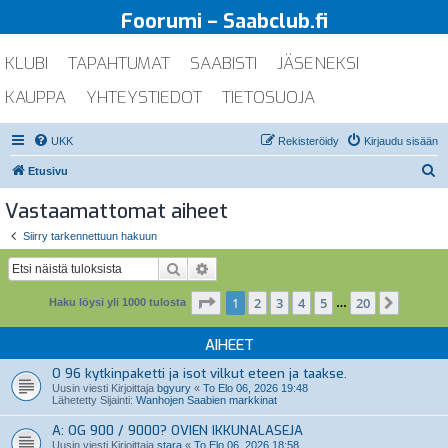
Foorumi – Saabclub.fi
KLUBI
TAPAHTUMAT
SAABISTI
JÄSENEKSI
KAUPPA
YHTEYSTIEDOT
TIETOSUOJA
UKK
Rekisteröidy
Kirjaudu sisään
E
Etusivu
t
Vastaamattomat aiheet
s
Siirry tarkennettuun hakuun
i
Etsi
Tarkennettu haku
Sivu
1
/
20
1
2
3
4
5
20
Seuraa
Haku löysi yli 1000 tulosta
…
AIHEET
O 96 kytkinpaketti ja isot vilkut eteen ja taakse.
Uusin viesti Kirjoittaja
bgyury
«
To Elo 06, 2026 19:48
Lähetetty Sijainti:
Wanhojen Saabien markkinat
A: OG 900 / 9000? OVIEN IKKUNALASEJA
Uusin viesti Kirjoittaja
stara
«
To Elo 06, 2026 18:58