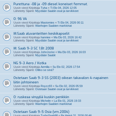
Purettuna -08 ja -09 diesel koneiset femmat.
Uusin viesti Kirjoittaja
Tuha
«
Ti Elo 04, 2026 12:05
Lähetetty Sijainti:
Myydään Saabin osat ja tarvikkeet
O: 96 V4
Uusin viesti Kirjoittaja
Mastomies
«
Ti Elo 04, 2026 00:11
Lähetetty Sijainti:
Wanhojen Saabien markkinat
M:Saab aluvanteitten keskikapselit
Uusin viesti Kirjoittaja
hanniee
«
Ma Elo 03, 2026 16:42
Lähetetty Sijainti:
Myydään Saabin osat ja tarvikkeet
M: Saab 9-3 SC 1.8t 2008
Uusin viesti Kirjoittaja
JohnJocke
«
Ma Elo 03, 2026 16:03
Lähetetty Sijainti:
Myydään Saabit
NG 9-3 Aero / Kotka
Uusin viesti Kirjoittaja
Aemilia
«
Su Elo 02, 2026 17:54
Lähetetty Sijainti:
Olitko se sinä?
Ostetaan Saab 9-3 SS (2003) oikean takavalon 4-napainen
liitin johtoineen
Uusin viesti Kirjoittaja
Royzz83
«
Su Elo 02, 2026 05:59
Lähetetty Sijainti:
Ostetaan Saabin osat ja tarvikkeet
O: ruskeaa vinyyliä kuskin penkkiin
Uusin viesti Kirjoittaja
Michelin
«
La Elo 01, 2026 19:33
Lähetetty Sijainti:
Wanhojen Saabien markkinat
Ostetaan Saab 9-5 Osia (vm.2004)
Uusin viesti Kirjoittaja
TurboSaab98
«
Pe Heinä 31, 2026 00:46