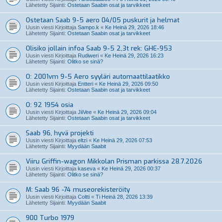
Lähetetty Sijainti:
Ostetaan Saabin osat ja tarvikkeet
Ostetaan Saab 9-5 aero 04/05 puskurit ja helmat
Uusin viesti Kirjoittaja
Sampo.k
«
Ke Heinä 29, 2026 18:46
Lähetetty Sijainti:
Ostetaan Saabin osat ja tarvikkeet
Olisiko jollain infoa Saab 9-5 2,3t rek: GHE-953
Uusin viesti Kirjoittaja
Rudiweri
«
Ke Heinä 29, 2026 16:23
Lähetetty Sijainti:
Olitko se sinä?
O: 2001vm 9-5 Aero syyläri automaattilaatikko
Uusin viesti Kirjoittaja
Entteri
«
Ke Heinä 29, 2026 09:50
Lähetetty Sijainti:
Ostetaan Saabin osat ja tarvikkeet
O: 92 1954 osia
Uusin viesti Kirjoittaja
JiiVee
«
Ke Heinä 29, 2026 09:04
Lähetetty Sijainti:
Ostetaan Saabin osat ja tarvikkeet
Saab 96, hyvä projekti
Uusin viesti Kirjoittaja
eltzi
«
Ke Heinä 29, 2026 07:53
Lähetetty Sijainti:
Myydään Saabit
Viiru Griffin-wagon Mikkolan Prisman parkissa 28.7.2026
Uusin viesti Kirjoittaja
kaseva
«
Ke Heinä 29, 2026 00:37
Lähetetty Sijainti:
Olitko se sinä?
M: Saab 96 -74 museorekisteröity
Uusin viesti Kirjoittaja
Coltti
«
Ti Heinä 28, 2026 13:39
Lähetetty Sijainti:
Myydään Saabit
900 Turbo 1979