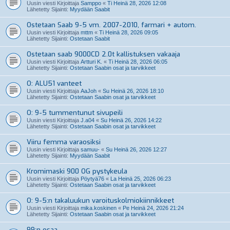
Uusin viesti Kirjoittaja
Samppo
«
Ti Heinä 28, 2026 12:08
Lähetetty Sijainti:
Myydään Saabit
Ostetaan Saab 9-5 vm. 2007-2010, farmari + autom.
Uusin viesti Kirjoittaja
mttm
«
Ti Heinä 28, 2026 09:05
Lähetetty Sijainti:
Ostetaan Saabit
Ostetaan saab 9000CD 2.0t kallistuksen vakaaja
Uusin viesti Kirjoittaja
Artturi K.
«
Ti Heinä 28, 2026 06:05
Lähetetty Sijainti:
Ostetaan Saabin osat ja tarvikkeet
O: ALU51 vanteet
Uusin viesti Kirjoittaja
AaJoh
«
Su Heinä 26, 2026 18:10
Lähetetty Sijainti:
Ostetaan Saabin osat ja tarvikkeet
O: 9-5 tummentunut sivupeili
Uusin viesti Kirjoittaja
J.a04
«
Su Heinä 26, 2026 14:22
Lähetetty Sijainti:
Ostetaan Saabin osat ja tarvikkeet
Viiru femma varaosiksi
Uusin viesti Kirjoittaja
samuu-
«
Su Heinä 26, 2026 12:27
Lähetetty Sijainti:
Myydään Saabit
Kromimaski 900 OG pystykeula
Uusin viesti Kirjoittaja
Pöytyä76
«
La Heinä 25, 2026 06:23
Lähetetty Sijainti:
Ostetaan Saabin osat ja tarvikkeet
O: 9-5:n takaluukun varoituskolmiokiinnikkeet
Uusin viesti Kirjoittaja
mika.koskinen
«
Pe Heinä 24, 2026 21:24
Lähetetty Sijainti:
Ostetaan Saabin osat ja tarvikkeet
99:n osaa