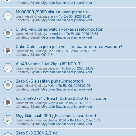
Lähetetty Sijainti:
Myydään Saabin osat ja tarvikkeet
M: OG900 /9000 sisustuksen pienosia
Uusin viesti Kirjoittaja
stara
«
To Elo 06, 2026 18:47
Lähetetty Sijainti:
Myydään Saabin osat ja tarvikkeet
O: 9-5 viiru xenonvalon korkeussäätömoottori
Uusin viesti Kirjoittaja
meverkko
«
To Elo 06, 2026 16:53
Lähetetty Sijainti:
Ostetaan Saabin osat ja tarvikkeet
Onko Oulussa joku joka voisi hoitaa tuon ruostevaurion?
Uusin viesti Kirjoittaja
Saa Bisti
«
To Elo 06, 2026 15:12
Lähetetty Sijainti:
OG 9-5
Alu43 vanne, 1 tai 2kpl (16" NG9-3)
Uusin viesti Kirjoittaja
benicio
«
To Elo 06, 2026 14:39
Lähetetty Sijainti:
Ostetaan Saabin osat ja tarvikkeet
Saab 9-5 sisätilan puhallinmoottori
Uusin viesti Kirjoittaja
MzU
«
To Elo 06, 2026 02:05
Lähetetty Sijainti:
Myydään Saabin osat ja tarvikkeet
Saab 5392774 / Bosch 0265202520 rikkinäinen
Uusin viesti Kirjoittaja
Suap
«
Ke Elo 05, 2026 18:57
Lähetetty Sijainti:
Myydään Saabin osat ja tarvikkeet
Myydään saab 900 gls kaksoiskaasuttimet
Uusin viesti Kirjoittaja
Saabisti6161
«
Ke Elo 05, 2026 17:45
Lähetetty Sijainti:
Myydään Saabin osat ja tarvikkeet
Saab 9-3 2004 2.2 tid