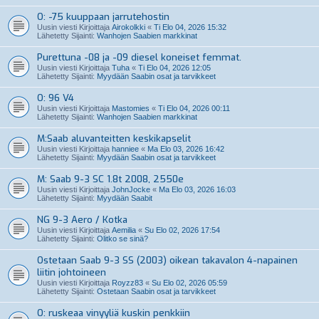
O: -75 kuuppaan jarrutehostin
Uusin viesti Kirjoittaja
Airokolkki
«
Ti Elo 04, 2026 15:32
Lähetetty Sijainti:
Wanhojen Saabien markkinat
Purettuna -08 ja -09 diesel koneiset femmat.
Uusin viesti Kirjoittaja
Tuha
«
Ti Elo 04, 2026 12:05
Lähetetty Sijainti:
Myydään Saabin osat ja tarvikkeet
O: 96 V4
Uusin viesti Kirjoittaja
Mastomies
«
Ti Elo 04, 2026 00:11
Lähetetty Sijainti:
Wanhojen Saabien markkinat
M:Saab aluvanteitten keskikapselit
Uusin viesti Kirjoittaja
hanniee
«
Ma Elo 03, 2026 16:42
Lähetetty Sijainti:
Myydään Saabin osat ja tarvikkeet
M: Saab 9-3 SC 1.8t 2008, 2550e
Uusin viesti Kirjoittaja
JohnJocke
«
Ma Elo 03, 2026 16:03
Lähetetty Sijainti:
Myydään Saabit
NG 9-3 Aero / Kotka
Uusin viesti Kirjoittaja
Aemilia
«
Su Elo 02, 2026 17:54
Lähetetty Sijainti:
Olitko se sinä?
Ostetaan Saab 9-3 SS (2003) oikean takavalon 4-napainen
liitin johtoineen
Uusin viesti Kirjoittaja
Royzz83
«
Su Elo 02, 2026 05:59
Lähetetty Sijainti:
Ostetaan Saabin osat ja tarvikkeet
O: ruskeaa vinyyliä kuskin penkkiin