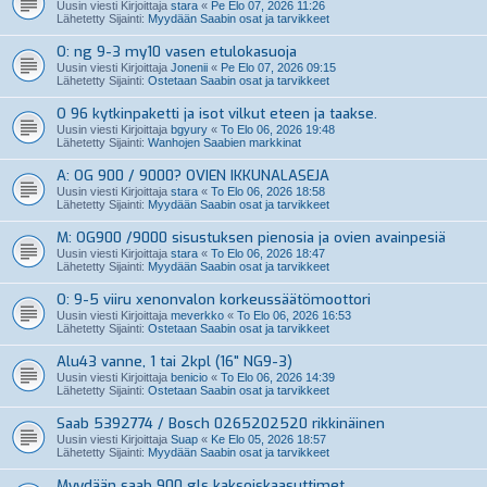
Uusin viesti Kirjoittaja
stara
«
Pe Elo 07, 2026 11:26
Lähetetty Sijainti:
Myydään Saabin osat ja tarvikkeet
O: ng 9-3 my10 vasen etulokasuoja
Uusin viesti Kirjoittaja
Jonenii
«
Pe Elo 07, 2026 09:15
Lähetetty Sijainti:
Ostetaan Saabin osat ja tarvikkeet
O 96 kytkinpaketti ja isot vilkut eteen ja taakse.
Uusin viesti Kirjoittaja
bgyury
«
To Elo 06, 2026 19:48
Lähetetty Sijainti:
Wanhojen Saabien markkinat
A: OG 900 / 9000? OVIEN IKKUNALASEJA
Uusin viesti Kirjoittaja
stara
«
To Elo 06, 2026 18:58
Lähetetty Sijainti:
Myydään Saabin osat ja tarvikkeet
M: OG900 /9000 sisustuksen pienosia ja ovien avainpesiä
Uusin viesti Kirjoittaja
stara
«
To Elo 06, 2026 18:47
Lähetetty Sijainti:
Myydään Saabin osat ja tarvikkeet
O: 9-5 viiru xenonvalon korkeussäätömoottori
Uusin viesti Kirjoittaja
meverkko
«
To Elo 06, 2026 16:53
Lähetetty Sijainti:
Ostetaan Saabin osat ja tarvikkeet
Alu43 vanne, 1 tai 2kpl (16" NG9-3)
Uusin viesti Kirjoittaja
benicio
«
To Elo 06, 2026 14:39
Lähetetty Sijainti:
Ostetaan Saabin osat ja tarvikkeet
Saab 5392774 / Bosch 0265202520 rikkinäinen
Uusin viesti Kirjoittaja
Suap
«
Ke Elo 05, 2026 18:57
Lähetetty Sijainti:
Myydään Saabin osat ja tarvikkeet
Myydään saab 900 gls kaksoiskaasuttimet