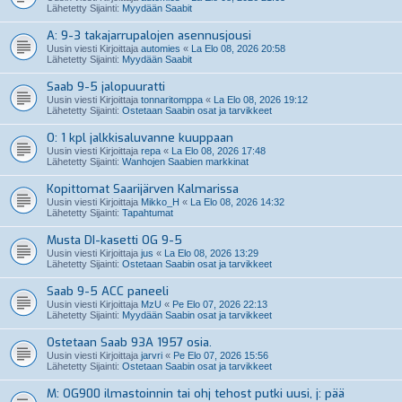
Lähetetty Sijainti:
Myydään Saabit
A: 9-3 takajarrupalojen asennusjousi
Uusin viesti Kirjoittaja
automies
«
La Elo 08, 2026 20:58
Lähetetty Sijainti:
Myydään Saabit
Saab 9-5 jalopuuratti
Uusin viesti Kirjoittaja
tonnaritomppa
«
La Elo 08, 2026 19:12
Lähetetty Sijainti:
Ostetaan Saabin osat ja tarvikkeet
O: 1 kpl jalkkisaluvanne kuuppaan
Uusin viesti Kirjoittaja
repa
«
La Elo 08, 2026 17:48
Lähetetty Sijainti:
Wanhojen Saabien markkinat
Kopittomat Saarijärven Kalmarissa
Uusin viesti Kirjoittaja
Mikko_H
«
La Elo 08, 2026 14:32
Lähetetty Sijainti:
Tapahtumat
Musta DI-kasetti OG 9-5
Uusin viesti Kirjoittaja
jus
«
La Elo 08, 2026 13:29
Lähetetty Sijainti:
Ostetaan Saabin osat ja tarvikkeet
Saab 9-5 ACC paneeli
Uusin viesti Kirjoittaja
MzU
«
Pe Elo 07, 2026 22:13
Lähetetty Sijainti:
Myydään Saabin osat ja tarvikkeet
Ostetaan Saab 93A 1957 osia.
Uusin viesti Kirjoittaja
jarvri
«
Pe Elo 07, 2026 15:56
Lähetetty Sijainti:
Ostetaan Saabin osat ja tarvikkeet
M: OG900 ilmastoinnin tai ohj tehost putki uusi, j: pää