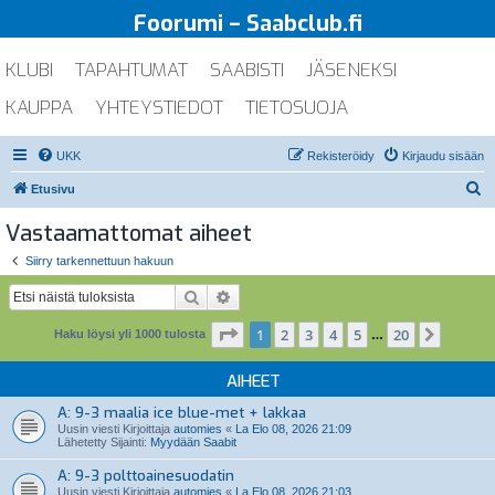
Foorumi – Saabclub.fi
KLUBI
TAPAHTUMAT
SAABISTI
JÄSENEKSI
KAUPPA
YHTEYSTIEDOT
TIETOSUOJA
UKK
Rekisteröidy
Kirjaudu sisään
E
Etusivu
t
Vastaamattomat aiheet
s
Siirry tarkennettuun hakuun
i
Etsi
Tarkennettu haku
Sivu
1
/
20
1
2
3
4
5
20
Seuraa
Haku löysi yli 1000 tulosta
…
AIHEET
A: 9-3 maalia ice blue-met + lakkaa
Uusin viesti Kirjoittaja
automies
«
La Elo 08, 2026 21:09
Lähetetty Sijainti:
Myydään Saabit
A: 9-3 polttoainesuodatin
Uusin viesti Kirjoittaja
automies
«
La Elo 08, 2026 21:03