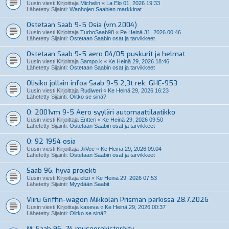
Uusin viesti Kirjoittaja
Michelin
«
La Elo 01, 2026 19:33
Lähetetty Sijainti:
Wanhojen Saabien markkinat
Ostetaan Saab 9-5 Osia (vm.2004)
Uusin viesti Kirjoittaja
TurboSaab98
«
Pe Heinä 31, 2026 00:46
Lähetetty Sijainti:
Ostetaan Saabin osat ja tarvikkeet
Ostetaan Saab 9-5 aero 04/05 puskurit ja helmat
Uusin viesti Kirjoittaja
Sampo.k
«
Ke Heinä 29, 2026 18:46
Lähetetty Sijainti:
Ostetaan Saabin osat ja tarvikkeet
Olisiko jollain infoa Saab 9-5 2,3t rek: GHE-953
Uusin viesti Kirjoittaja
Rudiweri
«
Ke Heinä 29, 2026 16:23
Lähetetty Sijainti:
Olitko se sinä?
O: 2001vm 9-5 Aero syyläri automaattilaatikko
Uusin viesti Kirjoittaja
Entteri
«
Ke Heinä 29, 2026 09:50
Lähetetty Sijainti:
Ostetaan Saabin osat ja tarvikkeet
O: 92 1954 osia
Uusin viesti Kirjoittaja
JiiVee
«
Ke Heinä 29, 2026 09:04
Lähetetty Sijainti:
Ostetaan Saabin osat ja tarvikkeet
Saab 96, hyvä projekti
Uusin viesti Kirjoittaja
eltzi
«
Ke Heinä 29, 2026 07:53
Lähetetty Sijainti:
Myydään Saabit
Viiru Griffin-wagon Mikkolan Prisman parkissa 28.7.2026
Uusin viesti Kirjoittaja
kaseva
«
Ke Heinä 29, 2026 00:37
Lähetetty Sijainti:
Olitko se sinä?
M: Saab 96 -74 museorekisteröity