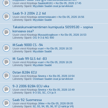
Uusin viesti Kirjoittaja
Saabisti6161
«
Ke Elo 05, 2026 17:45
Lähetetty Sijainti:
Myydään Saabin osat ja tarvikkeet
Saab 9-3 2004 2.2 tid
Uusin viesti Kirjoittaja
sinnernotasaint
«
Ke Elo 05, 2026 16:56
Lähetetty Sijainti:
Myydään Saabit
Takaiskunvaimentimen kumipusla 5059530 – sopiva
korvaava osa?
Uusin viesti Kirjoittaja
Musaukkogibson
«
Ke Elo 05, 2026 16:53
Lähetetty Sijainti:
OG 9-3 & NG 900
M:Saab 9000 CS -94
Uusin viesti Kirjoittaja
vuari
«
Ke Elo 05, 2026 16:33
Lähetetty Sijainti:
Myydään Saabit
M: Saab 99 GLS 4d -83
Uusin viesti Kirjoittaja
vuari
«
Ke Elo 05, 2026 16:26
Lähetetty Sijainti:
Myydään Saabit
Ostan B284 ECU
Uusin viesti Kirjoittaja
Sinetra
«
Ke Elo 05, 2026 10:54
Lähetetty Sijainti:
Ostetaan Saabin osat ja tarvikkeet
9-3 2006 B284 ECU vika
Uusin viesti Kirjoittaja
Sinetra
«
Ke Elo 05, 2026 10:49
Lähetetty Sijainti:
9-3 SS, SC, CV ja X
Saab 92 Suomessa
Uusin viesti Kirjoittaja
JiiVee
«
Ke Elo 05, 2026 09:05
Lähetetty Sijainti:
92, 93, 94, 95, 96, 97 (2-tahti ja V4)