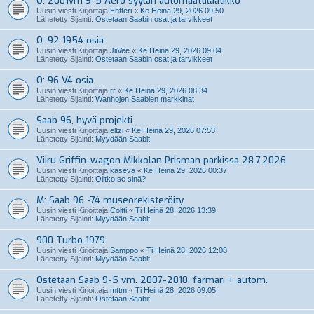
O: 2001vm 9-5 Aero syyläri automaattilaatikko
Uusin viesti Kirjoittaja
Entteri
«
Ke Heinä 29, 2026 09:50
Lähetetty Sijainti:
Ostetaan Saabin osat ja tarvikkeet
O: 92 1954 osia
Uusin viesti Kirjoittaja
JiiVee
«
Ke Heinä 29, 2026 09:04
Lähetetty Sijainti:
Ostetaan Saabin osat ja tarvikkeet
O: 96 V4 osia
Uusin viesti Kirjoittaja
rr
«
Ke Heinä 29, 2026 08:34
Lähetetty Sijainti:
Wanhojen Saabien markkinat
Saab 96, hyvä projekti
Uusin viesti Kirjoittaja
eltzi
«
Ke Heinä 29, 2026 07:53
Lähetetty Sijainti:
Myydään Saabit
Viiru Griffin-wagon Mikkolan Prisman parkissa 28.7.2026
Uusin viesti Kirjoittaja
kaseva
«
Ke Heinä 29, 2026 00:37
Lähetetty Sijainti:
Olitko se sinä?
M: Saab 96 -74 museorekisteröity
Uusin viesti Kirjoittaja
Coltti
«
Ti Heinä 28, 2026 13:39
Lähetetty Sijainti:
Myydään Saabit
900 Turbo 1979
Uusin viesti Kirjoittaja
Samppo
«
Ti Heinä 28, 2026 12:08
Lähetetty Sijainti:
Myydään Saabit
Ostetaan Saab 9-5 vm. 2007-2010, farmari + autom.
Uusin viesti Kirjoittaja
mttm
«
Ti Heinä 28, 2026 09:05
Lähetetty Sijainti:
Ostetaan Saabit