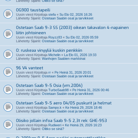
Lähetetty Sijainti:
Olitko se sinä?
OG900 taustapeili
Uusin viesti Kirjoittaja
stefa
«
Su Elo 02, 2026 16:26
Lähetetty Sijainti:
Ostetaan Saabin osat ja tarvikkeet
Ostetaan Saab 9-3 SS (2003) oikean takavalon 4-napainen
liitin johtoineen
Uusin viesti Kirjoittaja
Royzz83
«
Su Elo 02, 2026 05:59
Lähetetty Sijainti:
Ostetaan Saabin osat ja tarvikkeet
O: ruskeaa vinyyliä kuskin penkkiin
Uusin viesti Kirjoittaja
Michelin
«
La Elo 01, 2026 19:33
Lähetetty Sijainti:
Wanhojen Saabien markkinat
96 V4 vanteet
Uusin viesti Kirjoittaja
rr
«
Pe Heinä 31, 2026 20:01
Lähetetty Sijainti:
Ostetaan Saabin osat ja tarvikkeet
Ostetaan Saab 9-5 Osia (vm.2004)
Uusin viesti Kirjoittaja
TurboSaab98
«
Pe Heinä 31, 2026 00:46
Lähetetty Sijainti:
Ostetaan Saabin osat ja tarvikkeet
Ostetaan Saab 9-5 aero 04/05 puskurit ja helmat
Uusin viesti Kirjoittaja
Sampo.k
«
Ke Heinä 29, 2026 18:46
Lähetetty Sijainti:
Ostetaan Saabin osat ja tarvikkeet
Olisiko jollain infoa Saab 9-5 2,3t rek: GHE-953
Uusin viesti Kirjoittaja
Rudiweri
«
Ke Heinä 29, 2026 16:23
Lähetetty Sijainti:
Olitko se sinä?