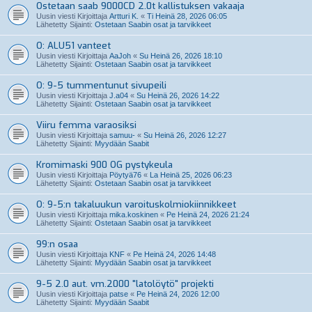
Ostetaan saab 9000CD 2.0t kallistuksen vakaaja
Uusin viesti Kirjoittaja
Artturi K.
«
Ti Heinä 28, 2026 06:05
Lähetetty Sijainti:
Ostetaan Saabin osat ja tarvikkeet
O: ALU51 vanteet
Uusin viesti Kirjoittaja
AaJoh
«
Su Heinä 26, 2026 18:10
Lähetetty Sijainti:
Ostetaan Saabin osat ja tarvikkeet
O: 9-5 tummentunut sivupeili
Uusin viesti Kirjoittaja
J.a04
«
Su Heinä 26, 2026 14:22
Lähetetty Sijainti:
Ostetaan Saabin osat ja tarvikkeet
Viiru femma varaosiksi
Uusin viesti Kirjoittaja
samuu-
«
Su Heinä 26, 2026 12:27
Lähetetty Sijainti:
Myydään Saabit
Kromimaski 900 OG pystykeula
Uusin viesti Kirjoittaja
Pöytyä76
«
La Heinä 25, 2026 06:23
Lähetetty Sijainti:
Ostetaan Saabin osat ja tarvikkeet
O: 9-5:n takaluukun varoituskolmiokiinnikkeet
Uusin viesti Kirjoittaja
mika.koskinen
«
Pe Heinä 24, 2026 21:24
Lähetetty Sijainti:
Ostetaan Saabin osat ja tarvikkeet
99:n osaa
Uusin viesti Kirjoittaja
KNF
«
Pe Heinä 24, 2026 14:48
Lähetetty Sijainti:
Myydään Saabin osat ja tarvikkeet
9-5 2.0 aut. vm.2000 "latolöytö" projekti
Uusin viesti Kirjoittaja
patse
«
Pe Heinä 24, 2026 12:00
Lähetetty Sijainti:
Myydään Saabit