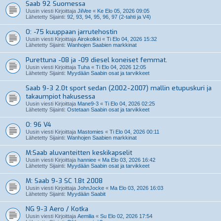
Saab 92 Suomessa
Uusin viesti Kirjoittaja
JiiVee
«
Ke Elo 05, 2026 09:05
Lähetetty Sijainti:
92, 93, 94, 95, 96, 97 (2-tahti ja V4)
O: -75 kuuppaan jarrutehostin
Uusin viesti Kirjoittaja
Airokolkki
«
Ti Elo 04, 2026 15:32
Lähetetty Sijainti:
Wanhojen Saabien markkinat
Purettuna -08 ja -09 diesel koneiset femmat.
Uusin viesti Kirjoittaja
Tuha
«
Ti Elo 04, 2026 12:05
Lähetetty Sijainti:
Myydään Saabin osat ja tarvikkeet
Saab 9-3 2.0t sport sedan (2002-2007) mallin etupuskuri ja
takaumpiot hakusessa
Uusin viesti Kirjoittaja
Mane9-3
«
Ti Elo 04, 2026 02:25
Lähetetty Sijainti:
Ostetaan Saabin osat ja tarvikkeet
O: 96 V4
Uusin viesti Kirjoittaja
Mastomies
«
Ti Elo 04, 2026 00:11
Lähetetty Sijainti:
Wanhojen Saabien markkinat
M:Saab aluvanteitten keskikapselit
Uusin viesti Kirjoittaja
hanniee
«
Ma Elo 03, 2026 16:42
Lähetetty Sijainti:
Myydään Saabin osat ja tarvikkeet
M: Saab 9-3 SC 1.8t 2008
Uusin viesti Kirjoittaja
JohnJocke
«
Ma Elo 03, 2026 16:03
Lähetetty Sijainti:
Myydään Saabit
NG 9-3 Aero / Kotka
Uusin viesti Kirjoittaja
Aemilia
«
Su Elo 02, 2026 17:54