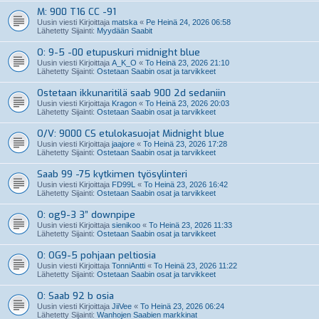
M: 900 T16 CC -91
Uusin viesti Kirjoittaja
matska
«
Pe Heinä 24, 2026 06:58
Lähetetty Sijainti:
Myydään Saabit
O: 9-5 -00 etupuskuri midnight blue
Uusin viesti Kirjoittaja
A_K_O
«
To Heinä 23, 2026 21:10
Lähetetty Sijainti:
Ostetaan Saabin osat ja tarvikkeet
Ostetaan ikkunaritilä saab 900 2d sedaniin
Uusin viesti Kirjoittaja
Kragon
«
To Heinä 23, 2026 20:03
Lähetetty Sijainti:
Ostetaan Saabin osat ja tarvikkeet
O/V: 9000 CS etulokasuojat Midnight blue
Uusin viesti Kirjoittaja
jaajore
«
To Heinä 23, 2026 17:28
Lähetetty Sijainti:
Ostetaan Saabin osat ja tarvikkeet
Saab 99 -75 kytkimen työsylinteri
Uusin viesti Kirjoittaja
FD99L
«
To Heinä 23, 2026 16:42
Lähetetty Sijainti:
Ostetaan Saabin osat ja tarvikkeet
O: og9-3 3” downpipe
Uusin viesti Kirjoittaja
sienikoo
«
To Heinä 23, 2026 11:33
Lähetetty Sijainti:
Ostetaan Saabin osat ja tarvikkeet
O: OG9-5 pohjaan peltiosia
Uusin viesti Kirjoittaja
TonniAntti
«
To Heinä 23, 2026 11:22
Lähetetty Sijainti:
Ostetaan Saabin osat ja tarvikkeet
O: Saab 92 b osia
Uusin viesti Kirjoittaja
JiiVee
«
To Heinä 23, 2026 06:24
Lähetetty Sijainti:
Wanhojen Saabien markkinat