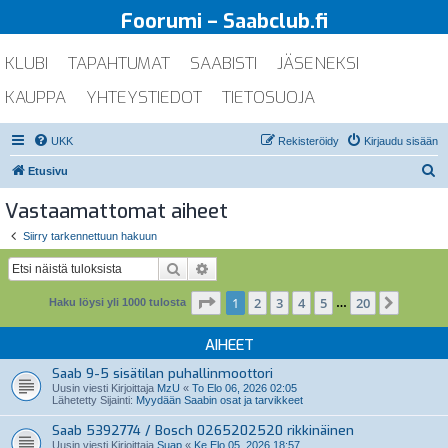
Foorumi – Saabclub.fi
KLUBI
TAPAHTUMAT
SAABISTI
JÄSENEKSI
KAUPPA
YHTEYSTIEDOT
TIETOSUOJA
UKK
Rekisteröidy
Kirjaudu sisään
E
Etusivu
t
Vastaamattomat aiheet
s
Siirry tarkennettuun hakuun
i
Etsi
Tarkennettu haku
Sivu
1
/
20
1
2
3
4
5
20
Seuraa
Haku löysi yli 1000 tulosta
…
AIHEET
Saab 9-5 sisätilan puhallinmoottori
Uusin viesti Kirjoittaja
MzU
«
To Elo 06, 2026 02:05
Lähetetty Sijainti:
Myydään Saabin osat ja tarvikkeet
Saab 5392774 / Bosch 0265202520 rikkinäinen
Uusin viesti Kirjoittaja
Suap
«
Ke Elo 05, 2026 18:57