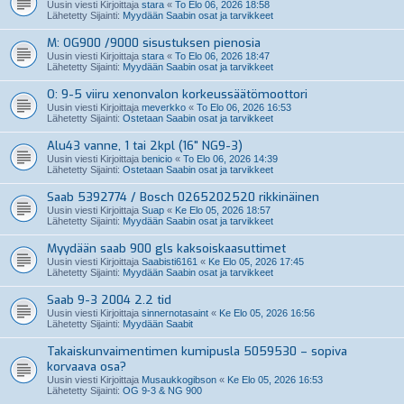
Uusin viesti Kirjoittaja
stara
«
To Elo 06, 2026 18:58
Lähetetty Sijainti:
Myydään Saabin osat ja tarvikkeet
M: OG900 /9000 sisustuksen pienosia
Uusin viesti Kirjoittaja
stara
«
To Elo 06, 2026 18:47
Lähetetty Sijainti:
Myydään Saabin osat ja tarvikkeet
O: 9-5 viiru xenonvalon korkeussäätömoottori
Uusin viesti Kirjoittaja
meverkko
«
To Elo 06, 2026 16:53
Lähetetty Sijainti:
Ostetaan Saabin osat ja tarvikkeet
Alu43 vanne, 1 tai 2kpl (16" NG9-3)
Uusin viesti Kirjoittaja
benicio
«
To Elo 06, 2026 14:39
Lähetetty Sijainti:
Ostetaan Saabin osat ja tarvikkeet
Saab 5392774 / Bosch 0265202520 rikkinäinen
Uusin viesti Kirjoittaja
Suap
«
Ke Elo 05, 2026 18:57
Lähetetty Sijainti:
Myydään Saabin osat ja tarvikkeet
Myydään saab 900 gls kaksoiskaasuttimet
Uusin viesti Kirjoittaja
Saabisti6161
«
Ke Elo 05, 2026 17:45
Lähetetty Sijainti:
Myydään Saabin osat ja tarvikkeet
Saab 9-3 2004 2.2 tid
Uusin viesti Kirjoittaja
sinnernotasaint
«
Ke Elo 05, 2026 16:56
Lähetetty Sijainti:
Myydään Saabit
Takaiskunvaimentimen kumipusla 5059530 – sopiva
korvaava osa?
Uusin viesti Kirjoittaja
Musaukkogibson
«
Ke Elo 05, 2026 16:53
Lähetetty Sijainti:
OG 9-3 & NG 900