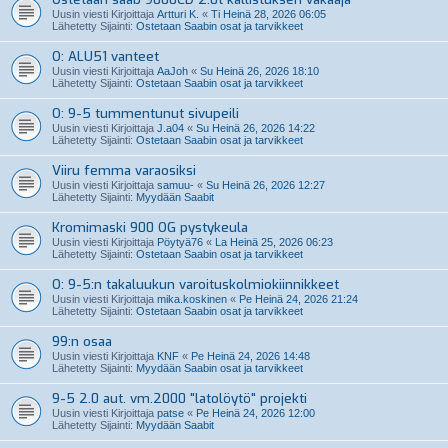
Uusin viesti Kirjoittaja
Artturi K.
«
Ti Heinä 28, 2026 06:05
Lähetetty Sijainti:
Ostetaan Saabin osat ja tarvikkeet
O: ALU51 vanteet
Uusin viesti Kirjoittaja
AaJoh
«
Su Heinä 26, 2026 18:10
Lähetetty Sijainti:
Ostetaan Saabin osat ja tarvikkeet
O: 9-5 tummentunut sivupeili
Uusin viesti Kirjoittaja
J.a04
«
Su Heinä 26, 2026 14:22
Lähetetty Sijainti:
Ostetaan Saabin osat ja tarvikkeet
Viiru femma varaosiksi
Uusin viesti Kirjoittaja
samuu-
«
Su Heinä 26, 2026 12:27
Lähetetty Sijainti:
Myydään Saabit
Kromimaski 900 OG pystykeula
Uusin viesti Kirjoittaja
Pöytyä76
«
La Heinä 25, 2026 06:23
Lähetetty Sijainti:
Ostetaan Saabin osat ja tarvikkeet
O: 9-5:n takaluukun varoituskolmiokiinnikkeet
Uusin viesti Kirjoittaja
mika.koskinen
«
Pe Heinä 24, 2026 21:24
Lähetetty Sijainti:
Ostetaan Saabin osat ja tarvikkeet
99:n osaa
Uusin viesti Kirjoittaja
KNF
«
Pe Heinä 24, 2026 14:48
Lähetetty Sijainti:
Myydään Saabin osat ja tarvikkeet
9-5 2.0 aut. vm.2000 "latolöytö" projekti
Uusin viesti Kirjoittaja
patse
«
Pe Heinä 24, 2026 12:00
Lähetetty Sijainti:
Myydään Saabit