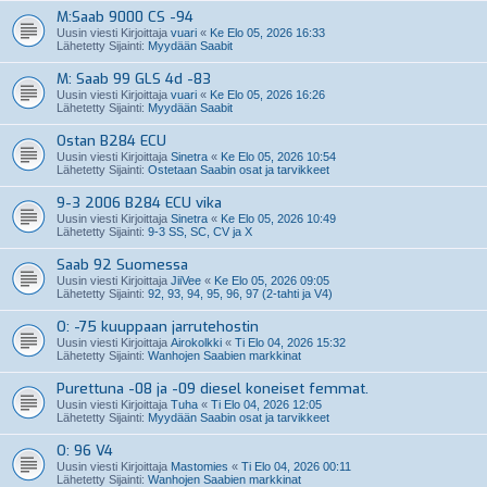
M:Saab 9000 CS -94
Uusin viesti Kirjoittaja
vuari
«
Ke Elo 05, 2026 16:33
Lähetetty Sijainti:
Myydään Saabit
M: Saab 99 GLS 4d -83
Uusin viesti Kirjoittaja
vuari
«
Ke Elo 05, 2026 16:26
Lähetetty Sijainti:
Myydään Saabit
Ostan B284 ECU
Uusin viesti Kirjoittaja
Sinetra
«
Ke Elo 05, 2026 10:54
Lähetetty Sijainti:
Ostetaan Saabin osat ja tarvikkeet
9-3 2006 B284 ECU vika
Uusin viesti Kirjoittaja
Sinetra
«
Ke Elo 05, 2026 10:49
Lähetetty Sijainti:
9-3 SS, SC, CV ja X
Saab 92 Suomessa
Uusin viesti Kirjoittaja
JiiVee
«
Ke Elo 05, 2026 09:05
Lähetetty Sijainti:
92, 93, 94, 95, 96, 97 (2-tahti ja V4)
O: -75 kuuppaan jarrutehostin
Uusin viesti Kirjoittaja
Airokolkki
«
Ti Elo 04, 2026 15:32
Lähetetty Sijainti:
Wanhojen Saabien markkinat
Purettuna -08 ja -09 diesel koneiset femmat.
Uusin viesti Kirjoittaja
Tuha
«
Ti Elo 04, 2026 12:05
Lähetetty Sijainti:
Myydään Saabin osat ja tarvikkeet
O: 96 V4
Uusin viesti Kirjoittaja
Mastomies
«
Ti Elo 04, 2026 00:11
Lähetetty Sijainti:
Wanhojen Saabien markkinat