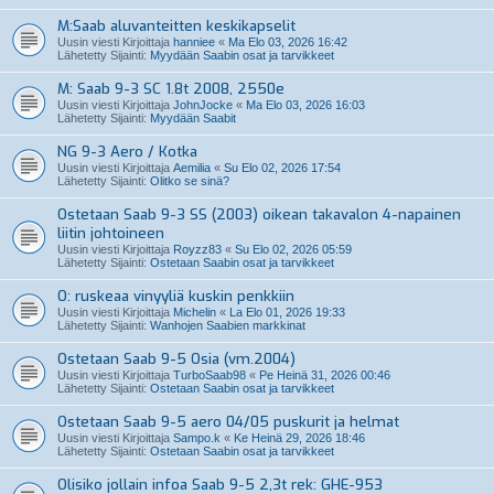
M:Saab aluvanteitten keskikapselit
Uusin viesti Kirjoittaja
hanniee
«
Ma Elo 03, 2026 16:42
Lähetetty Sijainti:
Myydään Saabin osat ja tarvikkeet
M: Saab 9-3 SC 1.8t 2008, 2550e
Uusin viesti Kirjoittaja
JohnJocke
«
Ma Elo 03, 2026 16:03
Lähetetty Sijainti:
Myydään Saabit
NG 9-3 Aero / Kotka
Uusin viesti Kirjoittaja
Aemilia
«
Su Elo 02, 2026 17:54
Lähetetty Sijainti:
Olitko se sinä?
Ostetaan Saab 9-3 SS (2003) oikean takavalon 4-napainen
liitin johtoineen
Uusin viesti Kirjoittaja
Royzz83
«
Su Elo 02, 2026 05:59
Lähetetty Sijainti:
Ostetaan Saabin osat ja tarvikkeet
O: ruskeaa vinyyliä kuskin penkkiin
Uusin viesti Kirjoittaja
Michelin
«
La Elo 01, 2026 19:33
Lähetetty Sijainti:
Wanhojen Saabien markkinat
Ostetaan Saab 9-5 Osia (vm.2004)
Uusin viesti Kirjoittaja
TurboSaab98
«
Pe Heinä 31, 2026 00:46
Lähetetty Sijainti:
Ostetaan Saabin osat ja tarvikkeet
Ostetaan Saab 9-5 aero 04/05 puskurit ja helmat
Uusin viesti Kirjoittaja
Sampo.k
«
Ke Heinä 29, 2026 18:46
Lähetetty Sijainti:
Ostetaan Saabin osat ja tarvikkeet
Olisiko jollain infoa Saab 9-5 2,3t rek: GHE-953