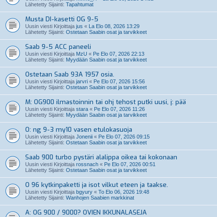
Lähetetty Sijainti:
Tapahtumat
Musta DI-kasetti OG 9-5
Uusin viesti Kirjoittaja
jus
«
La Elo 08, 2026 13:29
Lähetetty Sijainti:
Ostetaan Saabin osat ja tarvikkeet
Saab 9-5 ACC paneeli
Uusin viesti Kirjoittaja
MzU
«
Pe Elo 07, 2026 22:13
Lähetetty Sijainti:
Myydään Saabin osat ja tarvikkeet
Ostetaan Saab 93A 1957 osia.
Uusin viesti Kirjoittaja
jarvri
«
Pe Elo 07, 2026 15:56
Lähetetty Sijainti:
Ostetaan Saabin osat ja tarvikkeet
M: OG900 ilmastoinnin tai ohj tehost putki uusi, j: pää
Uusin viesti Kirjoittaja
stara
«
Pe Elo 07, 2026 11:26
Lähetetty Sijainti:
Myydään Saabin osat ja tarvikkeet
O: ng 9-3 my10 vasen etulokasuoja
Uusin viesti Kirjoittaja
Jonenii
«
Pe Elo 07, 2026 09:15
Lähetetty Sijainti:
Ostetaan Saabin osat ja tarvikkeet
Saab 900 turbo pystäri alalippa oikea tai kokonaan
Uusin viesti Kirjoittaja
rossnach
«
Pe Elo 07, 2026 00:51
Lähetetty Sijainti:
Ostetaan Saabin osat ja tarvikkeet
O 96 kytkinpaketti ja isot vilkut eteen ja taakse.
Uusin viesti Kirjoittaja
bgyury
«
To Elo 06, 2026 19:48
Lähetetty Sijainti:
Wanhojen Saabien markkinat
A: OG 900 / 9000? OVIEN IKKUNALASEJA