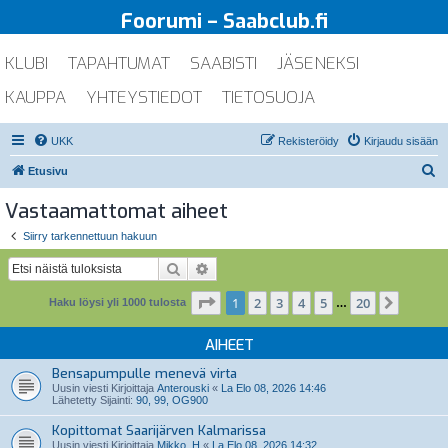
Foorumi – Saabclub.fi
KLUBI
TAPAHTUMAT
SAABISTI
JÄSENEKSI
KAUPPA
YHTEYSTIEDOT
TIETOSUOJA
UKK
Rekisteröidy
Kirjaudu sisään
E
Etusivu
t
Vastaamattomat aiheet
s
Siirry tarkennettuun hakuun
i
Etsi
Tarkennettu haku
Sivu
1
/
20
1
2
3
4
5
20
Seuraa
Haku löysi yli 1000 tulosta
…
AIHEET
Bensapumpulle menevä virta
Uusin viesti Kirjoittaja
Anterouski
«
La Elo 08, 2026 14:46
Lähetetty Sijainti:
90, 99, OG900
Kopittomat Saarijärven Kalmarissa
Uusin viesti Kirjoittaja
Mikko_H
«
La Elo 08, 2026 14:32