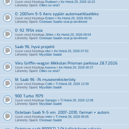
Uusin viesti Kirjoittaja
Rudiweri
«
Ke Heinä 29, 2026 16:23
Lähetetty Sijainti:
Olitko se sinä?
O: 2001vm 9-5 Aero syyläri automaattilaatikko
Uusin viesti Kirjoittaja
Entteri
«
Ke Heinä 29, 2026 09:50
Lähetetty Sijainti:
Ostetaan Saabin osat ja tarvikkeet
O: 92 1954 osia
Uusin viesti Kirjoittaja
JiiVee
«
Ke Heinä 29, 2026 09:04
Lähetetty Sijainti:
Ostetaan Saabin osat ja tarvikkeet
Saab 96, hyvä projekti
Uusin viesti Kirjoittaja
eltzi
«
Ke Heinä 29, 2026 07:53
Lähetetty Sijainti:
Myydään Saabit
Viiru Griffin-wagon Mikkolan Prisman parkissa 28.7.2026
Uusin viesti Kirjoittaja
kaseva
«
Ke Heinä 29, 2026 00:37
Lähetetty Sijainti:
Olitko se sinä?
M: Saab 96 -74 museorekisteröity
Uusin viesti Kirjoittaja
Coltti
«
Ti Heinä 28, 2026 13:39
Lähetetty Sijainti:
Myydään Saabit
900 Turbo 1979
Uusin viesti Kirjoittaja
Samppo
«
Ti Heinä 28, 2026 12:08
Lähetetty Sijainti:
Myydään Saabit
Ostetaan Saab 9-5 vm. 2007-2010, farmari + autom.
Uusin viesti Kirjoittaja
mttm
«
Ti Heinä 28, 2026 09:05
Lähetetty Sijainti:
Ostetaan Saabit
Ostetaan saab 9000CD 2.0t kallistuksen vakaaja