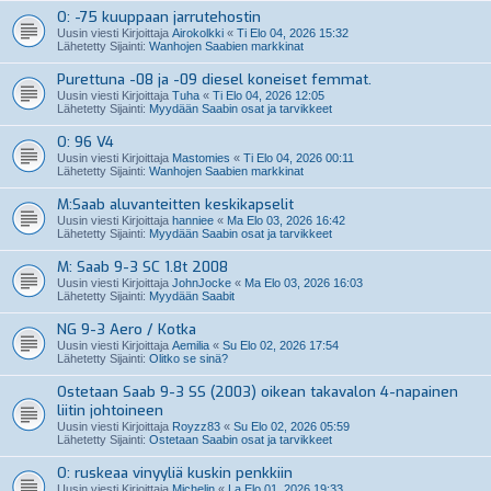
O: -75 kuuppaan jarrutehostin
Uusin viesti Kirjoittaja
Airokolkki
«
Ti Elo 04, 2026 15:32
Lähetetty Sijainti:
Wanhojen Saabien markkinat
Purettuna -08 ja -09 diesel koneiset femmat.
Uusin viesti Kirjoittaja
Tuha
«
Ti Elo 04, 2026 12:05
Lähetetty Sijainti:
Myydään Saabin osat ja tarvikkeet
O: 96 V4
Uusin viesti Kirjoittaja
Mastomies
«
Ti Elo 04, 2026 00:11
Lähetetty Sijainti:
Wanhojen Saabien markkinat
M:Saab aluvanteitten keskikapselit
Uusin viesti Kirjoittaja
hanniee
«
Ma Elo 03, 2026 16:42
Lähetetty Sijainti:
Myydään Saabin osat ja tarvikkeet
M: Saab 9-3 SC 1.8t 2008
Uusin viesti Kirjoittaja
JohnJocke
«
Ma Elo 03, 2026 16:03
Lähetetty Sijainti:
Myydään Saabit
NG 9-3 Aero / Kotka
Uusin viesti Kirjoittaja
Aemilia
«
Su Elo 02, 2026 17:54
Lähetetty Sijainti:
Olitko se sinä?
Ostetaan Saab 9-3 SS (2003) oikean takavalon 4-napainen
liitin johtoineen
Uusin viesti Kirjoittaja
Royzz83
«
Su Elo 02, 2026 05:59
Lähetetty Sijainti:
Ostetaan Saabin osat ja tarvikkeet
O: ruskeaa vinyyliä kuskin penkkiin
Uusin viesti Kirjoittaja
Michelin
«
La Elo 01, 2026 19:33