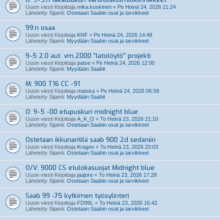
Uusin viesti Kirjoittaja
mika.koskinen
«
Pe Heinä 24, 2026 21:24
Lähetetty Sijainti:
Ostetaan Saabin osat ja tarvikkeet
99:n osaa
Uusin viesti Kirjoittaja
KNF
«
Pe Heinä 24, 2026 14:48
Lähetetty Sijainti:
Myydään Saabin osat ja tarvikkeet
9-5 2.0 aut. vm.2000 "latolöytö" projekti
Uusin viesti Kirjoittaja
patse
«
Pe Heinä 24, 2026 12:00
Lähetetty Sijainti:
Myydään Saabit
M: 900 T16 CC -91
Uusin viesti Kirjoittaja
matska
«
Pe Heinä 24, 2026 06:58
Lähetetty Sijainti:
Myydään Saabit
O: 9-5 -00 etupuskuri midnight blue
Uusin viesti Kirjoittaja
A_K_O
«
To Heinä 23, 2026 21:10
Lähetetty Sijainti:
Ostetaan Saabin osat ja tarvikkeet
Ostetaan ikkunaritilä saab 900 2d sedaniin
Uusin viesti Kirjoittaja
Kragon
«
To Heinä 23, 2026 20:03
Lähetetty Sijainti:
Ostetaan Saabin osat ja tarvikkeet
O/V: 9000 CS etulokasuojat Midnight blue
Uusin viesti Kirjoittaja
jaajore
«
To Heinä 23, 2026 17:28
Lähetetty Sijainti:
Ostetaan Saabin osat ja tarvikkeet
Saab 99 -75 kytkimen työsylinteri
Uusin viesti Kirjoittaja
FD99L
«
To Heinä 23, 2026 16:42
Lähetetty Sijainti:
Ostetaan Saabin osat ja tarvikkeet