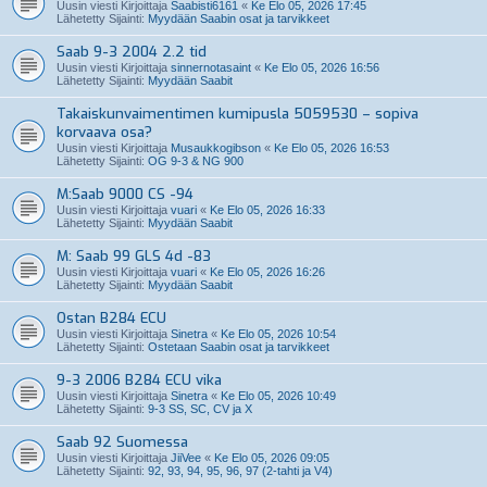
Uusin viesti Kirjoittaja
Saabisti6161
«
Ke Elo 05, 2026 17:45
Lähetetty Sijainti:
Myydään Saabin osat ja tarvikkeet
Saab 9-3 2004 2.2 tid
Uusin viesti Kirjoittaja
sinnernotasaint
«
Ke Elo 05, 2026 16:56
Lähetetty Sijainti:
Myydään Saabit
Takaiskunvaimentimen kumipusla 5059530 – sopiva
korvaava osa?
Uusin viesti Kirjoittaja
Musaukkogibson
«
Ke Elo 05, 2026 16:53
Lähetetty Sijainti:
OG 9-3 & NG 900
M:Saab 9000 CS -94
Uusin viesti Kirjoittaja
vuari
«
Ke Elo 05, 2026 16:33
Lähetetty Sijainti:
Myydään Saabit
M: Saab 99 GLS 4d -83
Uusin viesti Kirjoittaja
vuari
«
Ke Elo 05, 2026 16:26
Lähetetty Sijainti:
Myydään Saabit
Ostan B284 ECU
Uusin viesti Kirjoittaja
Sinetra
«
Ke Elo 05, 2026 10:54
Lähetetty Sijainti:
Ostetaan Saabin osat ja tarvikkeet
9-3 2006 B284 ECU vika
Uusin viesti Kirjoittaja
Sinetra
«
Ke Elo 05, 2026 10:49
Lähetetty Sijainti:
9-3 SS, SC, CV ja X
Saab 92 Suomessa
Uusin viesti Kirjoittaja
JiiVee
«
Ke Elo 05, 2026 09:05
Lähetetty Sijainti:
92, 93, 94, 95, 96, 97 (2-tahti ja V4)