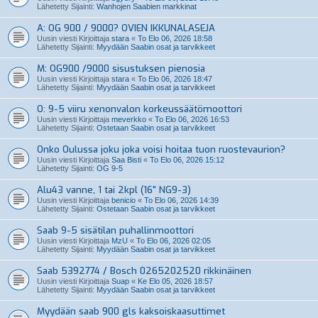
Lähetetty Sijainti:
Wanhojen Saabien markkinat
A: OG 900 / 9000? OVIEN IKKUNALASEJA
Uusin viesti Kirjoittaja
stara
«
To Elo 06, 2026 18:58
Lähetetty Sijainti:
Myydään Saabin osat ja tarvikkeet
M: OG900 /9000 sisustuksen pienosia
Uusin viesti Kirjoittaja
stara
«
To Elo 06, 2026 18:47
Lähetetty Sijainti:
Myydään Saabin osat ja tarvikkeet
O: 9-5 viiru xenonvalon korkeussäätömoottori
Uusin viesti Kirjoittaja
meverkko
«
To Elo 06, 2026 16:53
Lähetetty Sijainti:
Ostetaan Saabin osat ja tarvikkeet
Onko Oulussa joku joka voisi hoitaa tuon ruostevaurion?
Uusin viesti Kirjoittaja
Saa Bisti
«
To Elo 06, 2026 15:12
Lähetetty Sijainti:
OG 9-5
Alu43 vanne, 1 tai 2kpl (16" NG9-3)
Uusin viesti Kirjoittaja
benicio
«
To Elo 06, 2026 14:39
Lähetetty Sijainti:
Ostetaan Saabin osat ja tarvikkeet
Saab 9-5 sisätilan puhallinmoottori
Uusin viesti Kirjoittaja
MzU
«
To Elo 06, 2026 02:05
Lähetetty Sijainti:
Myydään Saabin osat ja tarvikkeet
Saab 5392774 / Bosch 0265202520 rikkinäinen
Uusin viesti Kirjoittaja
Suap
«
Ke Elo 05, 2026 18:57
Lähetetty Sijainti:
Myydään Saabin osat ja tarvikkeet
Myydään saab 900 gls kaksoiskaasuttimet