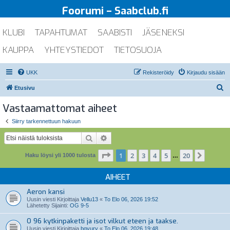
Foorumi – Saabclub.fi
KLUBI
TAPAHTUMAT
SAABISTI
JÄSENEKSI
KAUPPA
YHTEYSTIEDOT
TIETOSUOJA
UKK
Rekisteröidy
Kirjaudu sisään
E
Etusivu
t
Vastaamattomat aiheet
s
Siirry tarkennettuun hakuun
i
Etsi
Tarkennettu haku
Sivu
1
/
20
1
2
3
4
5
20
Seuraa
Haku löysi yli 1000 tulosta
…
AIHEET
Aeron kansi
Uusin viesti Kirjoittaja
Vellu13
«
To Elo 06, 2026 19:52
Lähetetty Sijainti:
OG 9-5
O 96 kytkinpaketti ja isot vilkut eteen ja taakse.
Uusin viesti Kirjoittaja
bgyury
«
To Elo 06, 2026 19:48