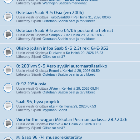
Lähetetty Sijainti:
Wanhojen Saabien markkinat
Ostetaan Saab 9-5 Osia (vm.2004)
Uusin viesti Kirjoittaja
TurboSaab98
«
Pe Heinä 31, 2026 00:46
Lähetetty Sijainti:
Ostetaan Saabin osat ja tarvikkeet
Ostetaan Saab 9-5 aero 04/05 puskurit ja helmat
Uusin viesti Kirjoittaja
Sampo.k
«
Ke Heinä 29, 2026 18:46
Lähetetty Sijainti:
Ostetaan Saabin osat ja tarvikkeet
Olisiko jollain infoa Saab 9-5 2,3t rek: GHE-953
Uusin viesti Kirjoittaja
Rudiweri
«
Ke Heinä 29, 2026 16:23
Lähetetty Sijainti:
Olitko se sinä?
O: 2001vm 9-5 Aero syyläri automaattilaatikko
Uusin viesti Kirjoittaja
Entteri
«
Ke Heinä 29, 2026 09:50
Lähetetty Sijainti:
Ostetaan Saabin osat ja tarvikkeet
O: 92 1954 osia
Uusin viesti Kirjoittaja
JiiVee
«
Ke Heinä 29, 2026 09:04
Lähetetty Sijainti:
Ostetaan Saabin osat ja tarvikkeet
Saab 96, hyvä projekti
Uusin viesti Kirjoittaja
eltzi
«
Ke Heinä 29, 2026 07:53
Lähetetty Sijainti:
Myydään Saabit
Viiru Griffin-wagon Mikkolan Prisman parkissa 28.7.2026
Uusin viesti Kirjoittaja
kaseva
«
Ke Heinä 29, 2026 00:37
Lähetetty Sijainti:
Olitko se sinä?
M: Saab 96 -74 museorekisteröity