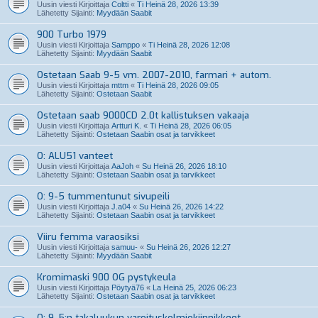
Uusin viesti Kirjoittaja
Coltti
«
Ti Heinä 28, 2026 13:39
Lähetetty Sijainti:
Myydään Saabit
900 Turbo 1979
Uusin viesti Kirjoittaja
Samppo
«
Ti Heinä 28, 2026 12:08
Lähetetty Sijainti:
Myydään Saabit
Ostetaan Saab 9-5 vm. 2007-2010, farmari + autom.
Uusin viesti Kirjoittaja
mttm
«
Ti Heinä 28, 2026 09:05
Lähetetty Sijainti:
Ostetaan Saabit
Ostetaan saab 9000CD 2.0t kallistuksen vakaaja
Uusin viesti Kirjoittaja
Artturi K.
«
Ti Heinä 28, 2026 06:05
Lähetetty Sijainti:
Ostetaan Saabin osat ja tarvikkeet
O: ALU51 vanteet
Uusin viesti Kirjoittaja
AaJoh
«
Su Heinä 26, 2026 18:10
Lähetetty Sijainti:
Ostetaan Saabin osat ja tarvikkeet
O: 9-5 tummentunut sivupeili
Uusin viesti Kirjoittaja
J.a04
«
Su Heinä 26, 2026 14:22
Lähetetty Sijainti:
Ostetaan Saabin osat ja tarvikkeet
Viiru femma varaosiksi
Uusin viesti Kirjoittaja
samuu-
«
Su Heinä 26, 2026 12:27
Lähetetty Sijainti:
Myydään Saabit
Kromimaski 900 OG pystykeula
Uusin viesti Kirjoittaja
Pöytyä76
«
La Heinä 25, 2026 06:23
Lähetetty Sijainti:
Ostetaan Saabin osat ja tarvikkeet
O: 9-5:n takaluukun varoituskolmiokiinnikkeet