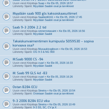
Uusin viesti Kirjoittaja
Suap
«
Ke Elo 05, 2026 18:57
Lähetetty Sijainti:
Myydään Saabin osat ja tarvikkeet
Myydään saab 900 gls kaksoiskaasuttimet
Uusin viesti Kirjoittaja
Saabisti6161
«
Ke Elo 05, 2026 17:45
Lähetetty Sijainti:
Myydään Saabin osat ja tarvikkeet
Saab 9-3 2004 2.2 tid
Uusin viesti Kirjoittaja
sinnernotasaint
«
Ke Elo 05, 2026 16:56
Lähetetty Sijainti:
Myydään Saabit
Takaiskunvaimentimen kumipusla 5059530 – sopiva
korvaava osa?
Uusin viesti Kirjoittaja
Musaukkogibson
«
Ke Elo 05, 2026 16:53
Lähetetty Sijainti:
OG 9-3 & NG 900
M:Saab 9000 CS -94
Uusin viesti Kirjoittaja
vuari
«
Ke Elo 05, 2026 16:33
Lähetetty Sijainti:
Myydään Saabit
M: Saab 99 GLS 4d -83
Uusin viesti Kirjoittaja
vuari
«
Ke Elo 05, 2026 16:26
Lähetetty Sijainti:
Myydään Saabit
Ostan B284 ECU
Uusin viesti Kirjoittaja
Sinetra
«
Ke Elo 05, 2026 10:54
Lähetetty Sijainti:
Ostetaan Saabin osat ja tarvikkeet
9-3 2006 B284 ECU vika
Uusin viesti Kirjoittaja
Sinetra
«
Ke Elo 05, 2026 10:49
Lähetetty Sijainti:
9-3 SS, SC, CV ja X