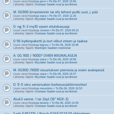
Uusin viesti Kirjoittaja
jarvri
«
Pe Elo 07, 2026 15:56
Lähetetty Sijainti:
Ostetaan Saabin osat ja tarvikkeet
M: OG900 ilmastoinnin tai ohj tehost putki uusi, j: pää
Uusin viesti Kirjoittaja
stara
«
Pe Elo 07, 2026 11:26
Lähetetty Sijainti:
Myydään Saabin osat ja tarvikkeet
O: ng 9-3 my10 vasen etulokasuoja
Uusin viesti Kirjoittaja
Jonenii
«
Pe Elo 07, 2026 09:15
Lähetetty Sijainti:
Ostetaan Saabin osat ja tarvikkeet
O 96 kytkinpaketti ja isot vilkut eteen ja taakse.
Uusin viesti Kirjoittaja
bgyury
«
To Elo 06, 2026 19:48
Lähetetty Sijainti:
Wanhojen Saabien markkinat
A: OG 900 / 9000? OVIEN IKKUNALASEJA
Uusin viesti Kirjoittaja
stara
«
To Elo 06, 2026 18:58
Lähetetty Sijainti:
Myydään Saabin osat ja tarvikkeet
M: OG900 /9000 sisustuksen pienosia ja ovien avainpesiä
Uusin viesti Kirjoittaja
stara
«
To Elo 06, 2026 18:47
Lähetetty Sijainti:
Myydään Saabin osat ja tarvikkeet
O: 9-5 viiru xenonvalon korkeussäätömoottori
Uusin viesti Kirjoittaja
meverkko
«
To Elo 06, 2026 16:53
Lähetetty Sijainti:
Ostetaan Saabin osat ja tarvikkeet
Alu43 vanne, 1 tai 2kpl (16" NG9-3)
Uusin viesti Kirjoittaja
benicio
«
To Elo 06, 2026 14:39
Lähetetty Sijainti:
Ostetaan Saabin osat ja tarvikkeet
Saab 5392774 / Bosch 0265202520 rikkinäinen