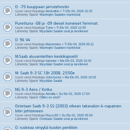
O: -75 kuuppaan jarrutehostin
Uusin viesti Kirjoittaja
Airokolkki
«
Ti Elo 04, 2026 15:32
Lähetetty Sijainti:
Wanhojen Saabien markkinat
Purettuna -08 ja -09 diesel koneiset femmat.
Uusin viesti Kirjoittaja
Tuha
«
Ti Elo 04, 2026 12:05
Lähetetty Sijainti:
Myydään Saabin osat ja tarvikkeet
O: 96 V4
Uusin viesti Kirjoittaja
Mastomies
«
Ti Elo 04, 2026 00:11
Lähetetty Sijainti:
Wanhojen Saabien markkinat
M:Saab aluvanteitten keskikapselit
Uusin viesti Kirjoittaja
hanniee
«
Ma Elo 03, 2026 16:42
Lähetetty Sijainti:
Myydään Saabin osat ja tarvikkeet
M: Saab 9-3 SC 1.8t 2008, 2550e
Uusin viesti Kirjoittaja
JohnJocke
«
Ma Elo 03, 2026 16:03
Lähetetty Sijainti:
Myydään Saabit
NG 9-3 Aero / Kotka
Uusin viesti Kirjoittaja
Aemilia
«
Su Elo 02, 2026 17:54
Lähetetty Sijainti:
Olitko se sinä?
Ostetaan Saab 9-3 SS (2003) oikean takavalon 4-napainen
liitin johtoineen
Uusin viesti Kirjoittaja
Royzz83
«
Su Elo 02, 2026 05:59
Lähetetty Sijainti:
Ostetaan Saabin osat ja tarvikkeet
O: ruskeaa vinyyliä kuskin penkkiin