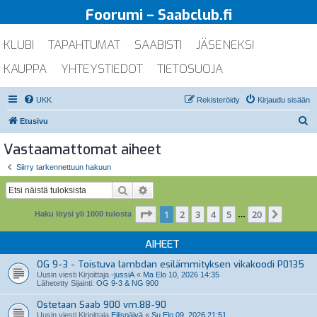
Foorumi – Saabclub.fi
KLUBI
TAPAHTUMAT
SAABISTI
JÄSENEKSI
KAUPPA
YHTEYSTIEDOT
TIETOSUOJA
UKK
Rekisteröidy
Kirjaudu sisään
E
Etusivu
t
Vastaamattomat aiheet
s
Siirry tarkennettuun hakuun
i
Etsi
Tarkennettu haku
Sivu
1
/
20
1
2
3
4
5
20
Seuraa
Haku löysi yli 1000 tulosta
…
AIHEET
OG 9-3 - Toistuva lambdan esilämmityksen vikakoodi P0135
Uusin viesti Kirjoittaja
-jussiA
«
Ma Elo 10, 2026 14:35
Lähetetty Sijainti:
OG 9-3 & NG 900
Ostetaan Saab 900 vm.88-90
Uusin viesti Kirjoittaja
Eilispäivä
«
Su Elo 09, 2026 21:51