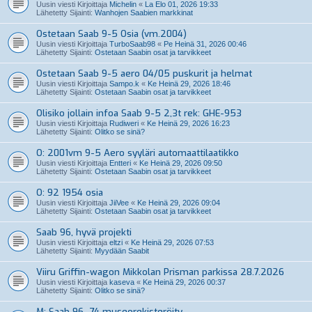
Uusin viesti Kirjoittaja
Michelin
«
La Elo 01, 2026 19:33
Lähetetty Sijainti:
Wanhojen Saabien markkinat
Ostetaan Saab 9-5 Osia (vm.2004)
Uusin viesti Kirjoittaja
TurboSaab98
«
Pe Heinä 31, 2026 00:46
Lähetetty Sijainti:
Ostetaan Saabin osat ja tarvikkeet
Ostetaan Saab 9-5 aero 04/05 puskurit ja helmat
Uusin viesti Kirjoittaja
Sampo.k
«
Ke Heinä 29, 2026 18:46
Lähetetty Sijainti:
Ostetaan Saabin osat ja tarvikkeet
Olisiko jollain infoa Saab 9-5 2,3t rek: GHE-953
Uusin viesti Kirjoittaja
Rudiweri
«
Ke Heinä 29, 2026 16:23
Lähetetty Sijainti:
Olitko se sinä?
O: 2001vm 9-5 Aero syyläri automaattilaatikko
Uusin viesti Kirjoittaja
Entteri
«
Ke Heinä 29, 2026 09:50
Lähetetty Sijainti:
Ostetaan Saabin osat ja tarvikkeet
O: 92 1954 osia
Uusin viesti Kirjoittaja
JiiVee
«
Ke Heinä 29, 2026 09:04
Lähetetty Sijainti:
Ostetaan Saabin osat ja tarvikkeet
Saab 96, hyvä projekti
Uusin viesti Kirjoittaja
eltzi
«
Ke Heinä 29, 2026 07:53
Lähetetty Sijainti:
Myydään Saabit
Viiru Griffin-wagon Mikkolan Prisman parkissa 28.7.2026
Uusin viesti Kirjoittaja
kaseva
«
Ke Heinä 29, 2026 00:37
Lähetetty Sijainti:
Olitko se sinä?
M: Saab 96 -74 museorekisteröity