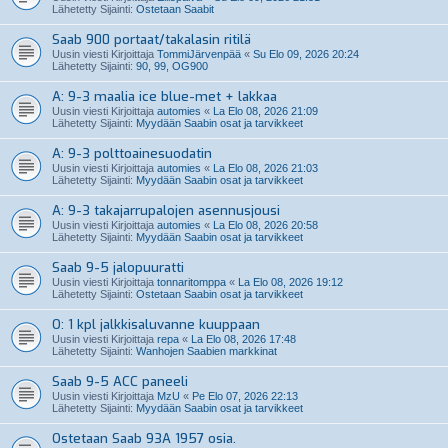
Lähetetty Sijainti:
Ostetaan Saabit
Saab 900 portaat/takalasin ritilä
Uusin viesti Kirjoittaja
TommiJärvenpää
«
Su Elo 09, 2026 20:24
Lähetetty Sijainti:
90, 99, OG900
A: 9-3 maalia ice blue-met + lakkaa
Uusin viesti Kirjoittaja
automies
«
La Elo 08, 2026 21:09
Lähetetty Sijainti:
Myydään Saabin osat ja tarvikkeet
A: 9-3 polttoainesuodatin
Uusin viesti Kirjoittaja
automies
«
La Elo 08, 2026 21:03
Lähetetty Sijainti:
Myydään Saabin osat ja tarvikkeet
A: 9-3 takajarrupalojen asennusjousi
Uusin viesti Kirjoittaja
automies
«
La Elo 08, 2026 20:58
Lähetetty Sijainti:
Myydään Saabin osat ja tarvikkeet
Saab 9-5 jalopuuratti
Uusin viesti Kirjoittaja
tonnaritomppa
«
La Elo 08, 2026 19:12
Lähetetty Sijainti:
Ostetaan Saabin osat ja tarvikkeet
O: 1 kpl jalkkisaluvanne kuuppaan
Uusin viesti Kirjoittaja
repa
«
La Elo 08, 2026 17:48
Lähetetty Sijainti:
Wanhojen Saabien markkinat
Saab 9-5 ACC paneeli
Uusin viesti Kirjoittaja
MzU
«
Pe Elo 07, 2026 22:13
Lähetetty Sijainti:
Myydään Saabin osat ja tarvikkeet
Ostetaan Saab 93A 1957 osia.