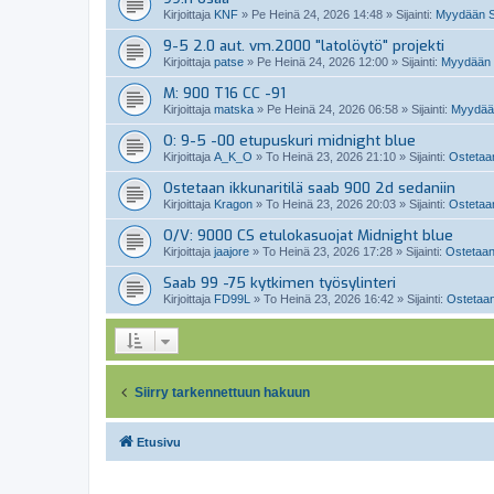
Kirjoittaja
KNF
»
Pe Heinä 24, 2026 14:48
» Sijainti:
Myydään Sa
9-5 2.0 aut. vm.2000 "latolöytö" projekti
Kirjoittaja
patse
»
Pe Heinä 24, 2026 12:00
» Sijainti:
Myydään 
M: 900 T16 CC -91
Kirjoittaja
matska
»
Pe Heinä 24, 2026 06:58
» Sijainti:
Myydään
O: 9-5 -00 etupuskuri midnight blue
Kirjoittaja
A_K_O
»
To Heinä 23, 2026 21:10
» Sijainti:
Ostetaan
Ostetaan ikkunaritilä saab 900 2d sedaniin
Kirjoittaja
Kragon
»
To Heinä 23, 2026 20:03
» Sijainti:
Ostetaan
O/V: 9000 CS etulokasuojat Midnight blue
Kirjoittaja
jaajore
»
To Heinä 23, 2026 17:28
» Sijainti:
Ostetaan
Saab 99 -75 kytkimen työsylinteri
Kirjoittaja
FD99L
»
To Heinä 23, 2026 16:42
» Sijainti:
Ostetaan
Siirry tarkennettuun hakuun
Etusivu