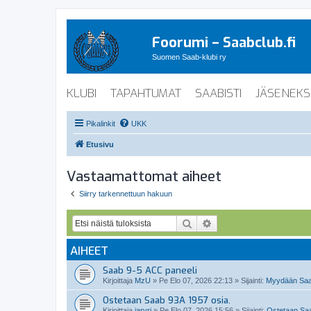
Foorumi – Saabclub.fi
Suomen Saab-klubi ry
KLUBI
TAPAHTUMAT
SAABISTI
JÄSENEKS
Pikalinkit
UKK
Etusivu
Vastaamattomat aiheet
Siirry tarkennettuun hakuun
Etsi
Tarkennettu haku
AIHEET
Saab 9-5 ACC paneeli
Kirjoittaja
MzU
»
Pe Elo 07, 2026 22:13
» Sijainti:
Myydään Saab
Ostetaan Saab 93A 1957 osia.
Kirjoittaja
jarvri
»
Pe Elo 07, 2026 15:56
» Sijainti:
Ostetaan Saab