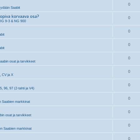
0
ydään Saabit
piva korvaava osa?
0
OG 9-3 & NG 900
0
bit
0
bit
0
aabin osat ja tarvikkeet
0
, CV ja X
0
5, 96, 97 (2-tahti ja V4)
0
 Saabien markkinat
0
n osat ja tarvikkeet
0
n Saabien markkinat
0