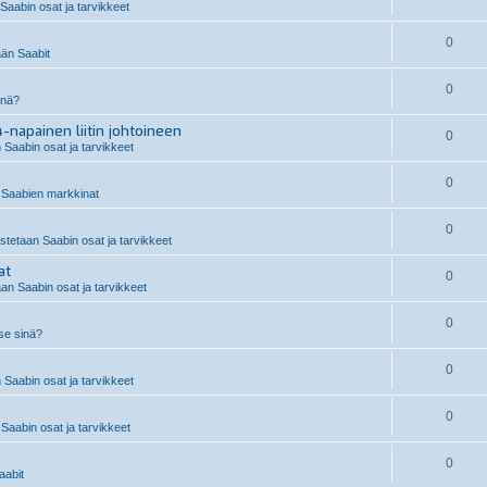
aabin osat ja tarvikkeet
0
än Saabit
0
inä?
-napainen liitin johtoineen
0
 Saabin osat ja tarvikkeet
0
Saabien markkinat
0
stetaan Saabin osat ja tarvikkeet
at
0
an Saabin osat ja tarvikkeet
0
 se sinä?
0
 Saabin osat ja tarvikkeet
0
Saabin osat ja tarvikkeet
0
abit