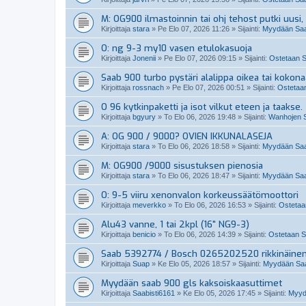
M: OG900 ilmastoinnin tai ohj tehost putki uusi, 
Kirjoittaja
stara
»
Pe Elo 07, 2026 11:26
» Sijainti:
Myydään Saab
O: ng 9-3 my10 vasen etulokasuoja
Kirjoittaja
Jonenii
»
Pe Elo 07, 2026 09:15
» Sijainti:
Ostetaan S
Saab 900 turbo pystäri alalippa oikea tai kokon
Kirjoittaja
rossnach
»
Pe Elo 07, 2026 00:51
» Sijainti:
Ostetaan
O 96 kytkinpaketti ja isot vilkut eteen ja taakse.
Kirjoittaja
bgyury
»
To Elo 06, 2026 19:48
» Sijainti:
Wanhojen S
A: OG 900 / 9000? OVIEN IKKUNALASEJA
Kirjoittaja
stara
»
To Elo 06, 2026 18:58
» Sijainti:
Myydään Saab
M: OG900 /9000 sisustuksen pienosia
Kirjoittaja
stara
»
To Elo 06, 2026 18:47
» Sijainti:
Myydään Saab
O: 9-5 viiru xenonvalon korkeussäätömoottori
Kirjoittaja
meverkko
»
To Elo 06, 2026 16:53
» Sijainti:
Ostetaan
Alu43 vanne, 1 tai 2kpl (16" NG9-3)
Kirjoittaja
benicio
»
To Elo 06, 2026 14:39
» Sijainti:
Ostetaan Sa
Saab 5392774 / Bosch 0265202520 rikkinäine
Kirjoittaja
Suap
»
Ke Elo 05, 2026 18:57
» Sijainti:
Myydään Saab
Myydään saab 900 gls kaksoiskaasuttimet
Kirjoittaja
Saabisti6161
»
Ke Elo 05, 2026 17:45
» Sijainti:
Myydä