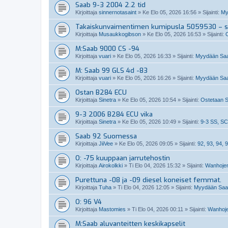
Saab 9-3 2004 2.2 tid
Kirjoittaja
sinnernotasaint
»
Ke Elo 05, 2026 16:56
» Sijainti:
My
Takaiskunvaimentimen kumipusla 5059530 – so
Kirjoittaja
Musaukkogibson
»
Ke Elo 05, 2026 16:53
» Sijainti:
M:Saab 9000 CS -94
Kirjoittaja
vuari
»
Ke Elo 05, 2026 16:33
» Sijainti:
Myydään Saa
M: Saab 99 GLS 4d -83
Kirjoittaja
vuari
»
Ke Elo 05, 2026 16:26
» Sijainti:
Myydään Saa
Ostan B284 ECU
Kirjoittaja
Sinetra
»
Ke Elo 05, 2026 10:54
» Sijainti:
Ostetaan S
9-3 2006 B284 ECU vika
Kirjoittaja
Sinetra
»
Ke Elo 05, 2026 10:49
» Sijainti:
9-3 SS, SC
Saab 92 Suomessa
Kirjoittaja
JiiVee
»
Ke Elo 05, 2026 09:05
» Sijainti:
92, 93, 94, 9
O: -75 kuuppaan jarrutehostin
Kirjoittaja
Airokolkki
»
Ti Elo 04, 2026 15:32
» Sijainti:
Wanhojen
Purettuna -08 ja -09 diesel koneiset femmat.
Kirjoittaja
Tuha
»
Ti Elo 04, 2026 12:05
» Sijainti:
Myydään Saabi
O: 96 V4
Kirjoittaja
Mastomies
»
Ti Elo 04, 2026 00:11
» Sijainti:
Wanhoje
M:Saab aluvanteitten keskikapselit