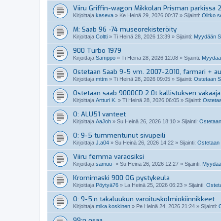
Viiru Griffin-wagon Mikkolan Prisman parkissa 
Kirjoittaja
kaseva
»
Ke Heinä 29, 2026 00:37
» Sijainti:
Olitko s
M: Saab 96 -74 museorekisteröity
Kirjoittaja
Coltti
»
Ti Heinä 28, 2026 13:39
» Sijainti:
Myydään S
900 Turbo 1979
Kirjoittaja
Samppo
»
Ti Heinä 28, 2026 12:08
» Sijainti:
Myydään
Ostetaan Saab 9-5 vm. 2007-2010, farmari + a
Kirjoittaja
mttm
»
Ti Heinä 28, 2026 09:05
» Sijainti:
Ostetaan S
Ostetaan saab 9000CD 2.0t kallistuksen vakaaja
Kirjoittaja
Artturi K.
»
Ti Heinä 28, 2026 06:05
» Sijainti:
Ostetaa
O: ALU51 vanteet
Kirjoittaja
AaJoh
»
Su Heinä 26, 2026 18:10
» Sijainti:
Ostetaan
O: 9-5 tummentunut sivupeili
Kirjoittaja
J.a04
»
Su Heinä 26, 2026 14:22
» Sijainti:
Ostetaan 
Viiru femma varaosiksi
Kirjoittaja
samuu-
»
Su Heinä 26, 2026 12:27
» Sijainti:
Myydää
Kromimaski 900 OG pystykeula
Kirjoittaja
Pöytyä76
»
La Heinä 25, 2026 06:23
» Sijainti:
Osteta
O: 9-5:n takaluukun varoituskolmiokiinnikkeet
Kirjoittaja
mika.koskinen
»
Pe Heinä 24, 2026 21:24
» Sijainti:
O
99:n osaa