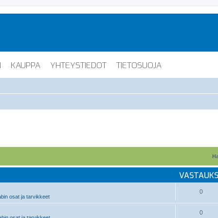
I
KAUPPA
YHTEYSTIEDOT
TIETOSUOJA
Ha
VASTAUK
0
in osat ja tarvikkeet
0
in osat ja tarvikkeet