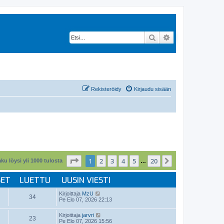
Etsi
Tarkennettu hak
Rekisteröidy
Kirjaudu sisään
Sivu
1
/
20
1
2
3
4
5
20
Seuraava
ku löysi yli 1000 tulosta
…
SET
LUETTU
UUSIN VIESTI
Kirjoittaja
MzU
34
Pe Elo 07, 2026 22:13
Kirjoittaja
jarvri
23
Pe Elo 07, 2026 15:56