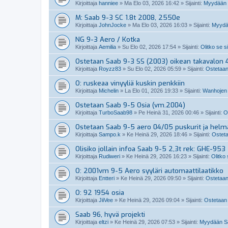
Kirjoittaja
hanniee
»
Ma Elo 03, 2026 16:42
» Sijainti:
Myydään S
M: Saab 9-3 SC 1.8t 2008, 2550e
Kirjoittaja
JohnJocke
»
Ma Elo 03, 2026 16:03
» Sijainti:
Myydä
NG 9-3 Aero / Kotka
Kirjoittaja
Aemilia
»
Su Elo 02, 2026 17:54
» Sijainti:
Olitko se s
Ostetaan Saab 9-3 SS (2003) oikean takavalon 4
Kirjoittaja
Royzz83
»
Su Elo 02, 2026 05:59
» Sijainti:
Ostetaan
O: ruskeaa vinyyliä kuskin penkkiin
Kirjoittaja
Michelin
»
La Elo 01, 2026 19:33
» Sijainti:
Wanhojen 
Ostetaan Saab 9-5 Osia (vm.2004)
Kirjoittaja
TurboSaab98
»
Pe Heinä 31, 2026 00:46
» Sijainti:
O
Ostetaan Saab 9-5 aero 04/05 puskurit ja helm
Kirjoittaja
Sampo.k
»
Ke Heinä 29, 2026 18:46
» Sijainti:
Osteta
Olisiko jollain infoa Saab 9-5 2,3t rek: GHE-953
Kirjoittaja
Rudiweri
»
Ke Heinä 29, 2026 16:23
» Sijainti:
Olitko
O: 2001vm 9-5 Aero syyläri automaattilaatikko
Kirjoittaja
Entteri
»
Ke Heinä 29, 2026 09:50
» Sijainti:
Ostetaan
O: 92 1954 osia
Kirjoittaja
JiiVee
»
Ke Heinä 29, 2026 09:04
» Sijainti:
Ostetaan 
Saab 96, hyvä projekti
Kirjoittaja
eltzi
»
Ke Heinä 29, 2026 07:53
» Sijainti:
Myydään Sa