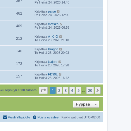
367
Pe Heinä 24, 2026 14:48
Kirjoittaja
patse
462
Pe Heinä 24, 2026 12:00
Kirjoittaja
matska
409
Pe Heinä 24, 2026 06:58
Kirjoittaja
A_K_O
212
To Heinä 23, 2026 21:10
Kirjoittaja
Kragon
140
To Heinä 23, 2026 20:03
Kirjoittaja
jaajore
173
To Heinä 23, 2026 17:28
Kirjoittaja
FD99L
157
To Heinä 23, 2026 16:42
Sivu
1
/
20
1
2
3
4
5
20
Seuraava
ku löysi yli 1000 tulosta
…
Hyppää
Viesti Ylläpidolle
Poista evästeet
Kaikki ajat ovat
UTC+02:00