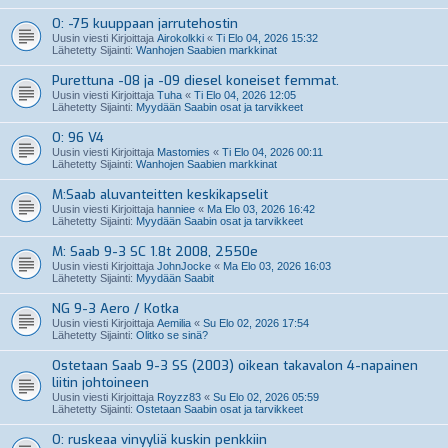
O: -75 kuuppaan jarrutehostin
Uusin viesti Kirjoittaja
Airokolkki
«
Ti Elo 04, 2026 15:32
Lähetetty Sijainti:
Wanhojen Saabien markkinat
Purettuna -08 ja -09 diesel koneiset femmat.
Uusin viesti Kirjoittaja
Tuha
«
Ti Elo 04, 2026 12:05
Lähetetty Sijainti:
Myydään Saabin osat ja tarvikkeet
O: 96 V4
Uusin viesti Kirjoittaja
Mastomies
«
Ti Elo 04, 2026 00:11
Lähetetty Sijainti:
Wanhojen Saabien markkinat
M:Saab aluvanteitten keskikapselit
Uusin viesti Kirjoittaja
hanniee
«
Ma Elo 03, 2026 16:42
Lähetetty Sijainti:
Myydään Saabin osat ja tarvikkeet
M: Saab 9-3 SC 1.8t 2008, 2550e
Uusin viesti Kirjoittaja
JohnJocke
«
Ma Elo 03, 2026 16:03
Lähetetty Sijainti:
Myydään Saabit
NG 9-3 Aero / Kotka
Uusin viesti Kirjoittaja
Aemilia
«
Su Elo 02, 2026 17:54
Lähetetty Sijainti:
Olitko se sinä?
Ostetaan Saab 9-3 SS (2003) oikean takavalon 4-napainen
liitin johtoineen
Uusin viesti Kirjoittaja
Royzz83
«
Su Elo 02, 2026 05:59
Lähetetty Sijainti:
Ostetaan Saabin osat ja tarvikkeet
O: ruskeaa vinyyliä kuskin penkkiin