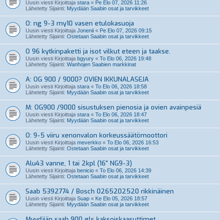
Uusin viesti Kirjoittaja
stara
«
Pe Elo 07, 2026 11:26
Lähetetty Sijainti:
Myydään Saabin osat ja tarvikkeet
O: ng 9-3 my10 vasen etulokasuoja
Uusin viesti Kirjoittaja
Jonenii
«
Pe Elo 07, 2026 09:15
Lähetetty Sijainti:
Ostetaan Saabin osat ja tarvikkeet
O 96 kytkinpaketti ja isot vilkut eteen ja taakse.
Uusin viesti Kirjoittaja
bgyury
«
To Elo 06, 2026 19:48
Lähetetty Sijainti:
Wanhojen Saabien markkinat
A: OG 900 / 9000? OVIEN IKKUNALASEJA
Uusin viesti Kirjoittaja
stara
«
To Elo 06, 2026 18:58
Lähetetty Sijainti:
Myydään Saabin osat ja tarvikkeet
M: OG900 /9000 sisustuksen pienosia ja ovien avainpesiä
Uusin viesti Kirjoittaja
stara
«
To Elo 06, 2026 18:47
Lähetetty Sijainti:
Myydään Saabin osat ja tarvikkeet
O: 9-5 viiru xenonvalon korkeussäätömoottori
Uusin viesti Kirjoittaja
meverkko
«
To Elo 06, 2026 16:53
Lähetetty Sijainti:
Ostetaan Saabin osat ja tarvikkeet
Alu43 vanne, 1 tai 2kpl (16" NG9-3)
Uusin viesti Kirjoittaja
benicio
«
To Elo 06, 2026 14:39
Lähetetty Sijainti:
Ostetaan Saabin osat ja tarvikkeet
Saab 5392774 / Bosch 0265202520 rikkinäinen
Uusin viesti Kirjoittaja
Suap
«
Ke Elo 05, 2026 18:57
Lähetetty Sijainti:
Myydään Saabin osat ja tarvikkeet
Myydään saab 900 gls kaksoiskaasuttimet