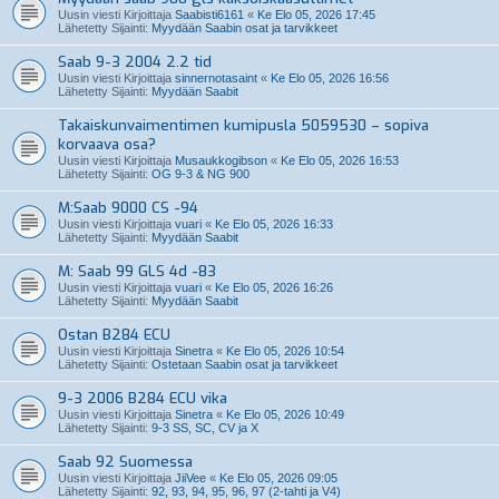
Uusin viesti Kirjoittaja
Saabisti6161
«
Ke Elo 05, 2026 17:45
Lähetetty Sijainti:
Myydään Saabin osat ja tarvikkeet
Saab 9-3 2004 2.2 tid
Uusin viesti Kirjoittaja
sinnernotasaint
«
Ke Elo 05, 2026 16:56
Lähetetty Sijainti:
Myydään Saabit
Takaiskunvaimentimen kumipusla 5059530 – sopiva
korvaava osa?
Uusin viesti Kirjoittaja
Musaukkogibson
«
Ke Elo 05, 2026 16:53
Lähetetty Sijainti:
OG 9-3 & NG 900
M:Saab 9000 CS -94
Uusin viesti Kirjoittaja
vuari
«
Ke Elo 05, 2026 16:33
Lähetetty Sijainti:
Myydään Saabit
M: Saab 99 GLS 4d -83
Uusin viesti Kirjoittaja
vuari
«
Ke Elo 05, 2026 16:26
Lähetetty Sijainti:
Myydään Saabit
Ostan B284 ECU
Uusin viesti Kirjoittaja
Sinetra
«
Ke Elo 05, 2026 10:54
Lähetetty Sijainti:
Ostetaan Saabin osat ja tarvikkeet
9-3 2006 B284 ECU vika
Uusin viesti Kirjoittaja
Sinetra
«
Ke Elo 05, 2026 10:49
Lähetetty Sijainti:
9-3 SS, SC, CV ja X
Saab 92 Suomessa
Uusin viesti Kirjoittaja
JiiVee
«
Ke Elo 05, 2026 09:05
Lähetetty Sijainti:
92, 93, 94, 95, 96, 97 (2-tahti ja V4)