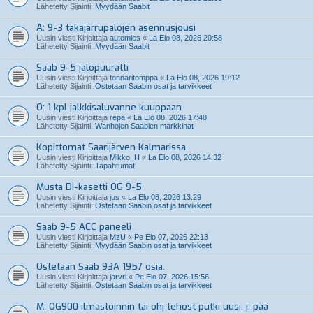
Lähetetty Sijainti:
Myydään Saabit
A: 9-3 takajarrupalojen asennusjousi
Uusin viesti Kirjoittaja
automies
«
La Elo 08, 2026 20:58
Lähetetty Sijainti:
Myydään Saabit
Saab 9-5 jalopuuratti
Uusin viesti Kirjoittaja
tonnaritomppa
«
La Elo 08, 2026 19:12
Lähetetty Sijainti:
Ostetaan Saabin osat ja tarvikkeet
O: 1 kpl jalkkisaluvanne kuuppaan
Uusin viesti Kirjoittaja
repa
«
La Elo 08, 2026 17:48
Lähetetty Sijainti:
Wanhojen Saabien markkinat
Kopittomat Saarijärven Kalmarissa
Uusin viesti Kirjoittaja
Mikko_H
«
La Elo 08, 2026 14:32
Lähetetty Sijainti:
Tapahtumat
Musta DI-kasetti OG 9-5
Uusin viesti Kirjoittaja
jus
«
La Elo 08, 2026 13:29
Lähetetty Sijainti:
Ostetaan Saabin osat ja tarvikkeet
Saab 9-5 ACC paneeli
Uusin viesti Kirjoittaja
MzU
«
Pe Elo 07, 2026 22:13
Lähetetty Sijainti:
Myydään Saabin osat ja tarvikkeet
Ostetaan Saab 93A 1957 osia.
Uusin viesti Kirjoittaja
jarvri
«
Pe Elo 07, 2026 15:56
Lähetetty Sijainti:
Ostetaan Saabin osat ja tarvikkeet
M: OG900 ilmastoinnin tai ohj tehost putki uusi, j: pää