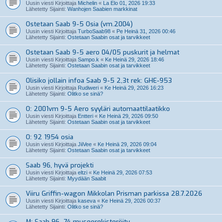
Uusin viesti Kirjoittaja
Michelin
«
La Elo 01, 2026 19:33
Lähetetty Sijainti:
Wanhojen Saabien markkinat
Ostetaan Saab 9-5 Osia (vm.2004)
Uusin viesti Kirjoittaja
TurboSaab98
«
Pe Heinä 31, 2026 00:46
Lähetetty Sijainti:
Ostetaan Saabin osat ja tarvikkeet
Ostetaan Saab 9-5 aero 04/05 puskurit ja helmat
Uusin viesti Kirjoittaja
Sampo.k
«
Ke Heinä 29, 2026 18:46
Lähetetty Sijainti:
Ostetaan Saabin osat ja tarvikkeet
Olisiko jollain infoa Saab 9-5 2,3t rek: GHE-953
Uusin viesti Kirjoittaja
Rudiweri
«
Ke Heinä 29, 2026 16:23
Lähetetty Sijainti:
Olitko se sinä?
O: 2001vm 9-5 Aero syyläri automaattilaatikko
Uusin viesti Kirjoittaja
Entteri
«
Ke Heinä 29, 2026 09:50
Lähetetty Sijainti:
Ostetaan Saabin osat ja tarvikkeet
O: 92 1954 osia
Uusin viesti Kirjoittaja
JiiVee
«
Ke Heinä 29, 2026 09:04
Lähetetty Sijainti:
Ostetaan Saabin osat ja tarvikkeet
Saab 96, hyvä projekti
Uusin viesti Kirjoittaja
eltzi
«
Ke Heinä 29, 2026 07:53
Lähetetty Sijainti:
Myydään Saabit
Viiru Griffin-wagon Mikkolan Prisman parkissa 28.7.2026
Uusin viesti Kirjoittaja
kaseva
«
Ke Heinä 29, 2026 00:37
Lähetetty Sijainti:
Olitko se sinä?
M: Saab 96 -74 museorekisteröity