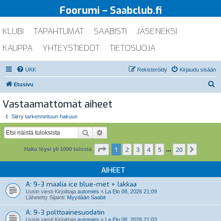
Foorumi – Saabclub.fi
KLUBI
TAPAHTUMAT
SAABISTI
JÄSENEKSI
KAUPPA
YHTEYSTIEDOT
TIETOSUOJA
UKK
Rekisteröidy
Kirjaudu sisään
E
Etusivu
t
Vastaamattomat aiheet
s
Siirry tarkennettuun hakuun
i
Etsi
Tarkennettu haku
Sivu
1
/
20
1
2
3
4
5
20
Seuraa
Haku löysi yli 1000 tulosta
…
AIHEET
A: 9-3 maalia ice blue-met + lakkaa
Uusin viesti Kirjoittaja
automies
«
La Elo 08, 2026 21:09
Lähetetty Sijainti:
Myydään Saabit
A: 9-3 polttoainesuodatin
Uusin viesti Kirjoittaja
automies
«
La Elo 08, 2026 21:03