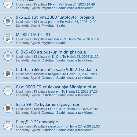
Uusin viesti Kirjoittaja
KNF
«
Pe Heinä 24, 2026 14:48
Lähetetty Sijainti:
Myydään Saabin osat ja tarvikkeet
9-5 2.0 aut. vm.2000 "latolöytö" projekti
Uusin viesti Kirjoittaja
patse
«
Pe Heinä 24, 2026 12:00
Lähetetty Sijainti:
Myydään Saabit
M: 900 T16 CC -91
Uusin viesti Kirjoittaja
matska
«
Pe Heinä 24, 2026 06:58
Lähetetty Sijainti:
Myydään Saabit
O: 9-5 -00 etupuskuri midnight blue
Uusin viesti Kirjoittaja
A_K_O
«
To Heinä 23, 2026 21:10
Lähetetty Sijainti:
Ostetaan Saabin osat ja tarvikkeet
Ostetaan ikkunaritilä saab 900 2d sedaniin
Uusin viesti Kirjoittaja
Kragon
«
To Heinä 23, 2026 20:03
Lähetetty Sijainti:
Ostetaan Saabin osat ja tarvikkeet
O/V: 9000 CS etulokasuojat Midnight blue
Uusin viesti Kirjoittaja
jaajore
«
To Heinä 23, 2026 17:28
Lähetetty Sijainti:
Ostetaan Saabin osat ja tarvikkeet
Saab 99 -75 kytkimen työsylinteri
Uusin viesti Kirjoittaja
FD99L
«
To Heinä 23, 2026 16:42
Lähetetty Sijainti:
Ostetaan Saabin osat ja tarvikkeet
O: og9-3 3” downpipe
Uusin viesti Kirjoittaja
sienikoo
«
To Heinä 23, 2026 11:33
Lähetetty Sijainti:
Ostetaan Saabin osat ja tarvikkeet