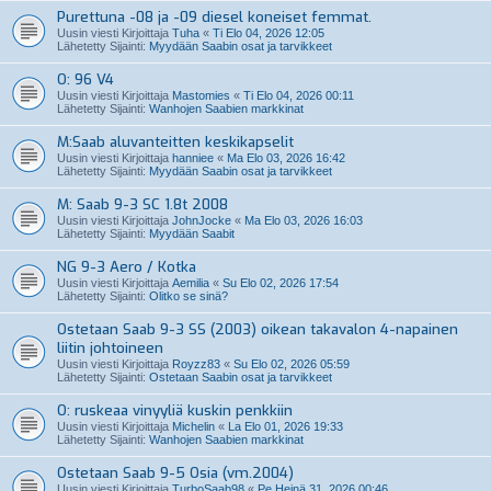
Purettuna -08 ja -09 diesel koneiset femmat.
Uusin viesti Kirjoittaja
Tuha
«
Ti Elo 04, 2026 12:05
Lähetetty Sijainti:
Myydään Saabin osat ja tarvikkeet
O: 96 V4
Uusin viesti Kirjoittaja
Mastomies
«
Ti Elo 04, 2026 00:11
Lähetetty Sijainti:
Wanhojen Saabien markkinat
M:Saab aluvanteitten keskikapselit
Uusin viesti Kirjoittaja
hanniee
«
Ma Elo 03, 2026 16:42
Lähetetty Sijainti:
Myydään Saabin osat ja tarvikkeet
M: Saab 9-3 SC 1.8t 2008
Uusin viesti Kirjoittaja
JohnJocke
«
Ma Elo 03, 2026 16:03
Lähetetty Sijainti:
Myydään Saabit
NG 9-3 Aero / Kotka
Uusin viesti Kirjoittaja
Aemilia
«
Su Elo 02, 2026 17:54
Lähetetty Sijainti:
Olitko se sinä?
Ostetaan Saab 9-3 SS (2003) oikean takavalon 4-napainen
liitin johtoineen
Uusin viesti Kirjoittaja
Royzz83
«
Su Elo 02, 2026 05:59
Lähetetty Sijainti:
Ostetaan Saabin osat ja tarvikkeet
O: ruskeaa vinyyliä kuskin penkkiin
Uusin viesti Kirjoittaja
Michelin
«
La Elo 01, 2026 19:33
Lähetetty Sijainti:
Wanhojen Saabien markkinat
Ostetaan Saab 9-5 Osia (vm.2004)
Uusin viesti Kirjoittaja
TurboSaab98
«
Pe Heinä 31, 2026 00:46