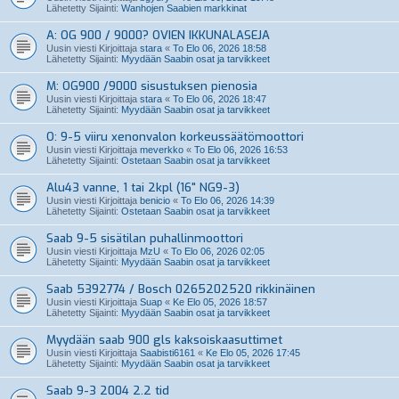
Lähetetty Sijainti:
Wanhojen Saabien markkinat
A: OG 900 / 9000? OVIEN IKKUNALASEJA
Uusin viesti Kirjoittaja
stara
«
To Elo 06, 2026 18:58
Lähetetty Sijainti:
Myydään Saabin osat ja tarvikkeet
M: OG900 /9000 sisustuksen pienosia
Uusin viesti Kirjoittaja
stara
«
To Elo 06, 2026 18:47
Lähetetty Sijainti:
Myydään Saabin osat ja tarvikkeet
O: 9-5 viiru xenonvalon korkeussäätömoottori
Uusin viesti Kirjoittaja
meverkko
«
To Elo 06, 2026 16:53
Lähetetty Sijainti:
Ostetaan Saabin osat ja tarvikkeet
Alu43 vanne, 1 tai 2kpl (16" NG9-3)
Uusin viesti Kirjoittaja
benicio
«
To Elo 06, 2026 14:39
Lähetetty Sijainti:
Ostetaan Saabin osat ja tarvikkeet
Saab 9-5 sisätilan puhallinmoottori
Uusin viesti Kirjoittaja
MzU
«
To Elo 06, 2026 02:05
Lähetetty Sijainti:
Myydään Saabin osat ja tarvikkeet
Saab 5392774 / Bosch 0265202520 rikkinäinen
Uusin viesti Kirjoittaja
Suap
«
Ke Elo 05, 2026 18:57
Lähetetty Sijainti:
Myydään Saabin osat ja tarvikkeet
Myydään saab 900 gls kaksoiskaasuttimet
Uusin viesti Kirjoittaja
Saabisti6161
«
Ke Elo 05, 2026 17:45
Lähetetty Sijainti:
Myydään Saabin osat ja tarvikkeet
Saab 9-3 2004 2.2 tid