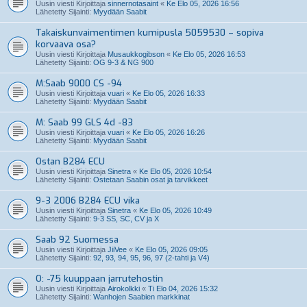
Uusin viesti Kirjoittaja
sinnernotasaint
«
Ke Elo 05, 2026 16:56
Lähetetty Sijainti:
Myydään Saabit
Takaiskunvaimentimen kumipusla 5059530 – sopiva
korvaava osa?
Uusin viesti Kirjoittaja
Musaukkogibson
«
Ke Elo 05, 2026 16:53
Lähetetty Sijainti:
OG 9-3 & NG 900
M:Saab 9000 CS -94
Uusin viesti Kirjoittaja
vuari
«
Ke Elo 05, 2026 16:33
Lähetetty Sijainti:
Myydään Saabit
M: Saab 99 GLS 4d -83
Uusin viesti Kirjoittaja
vuari
«
Ke Elo 05, 2026 16:26
Lähetetty Sijainti:
Myydään Saabit
Ostan B284 ECU
Uusin viesti Kirjoittaja
Sinetra
«
Ke Elo 05, 2026 10:54
Lähetetty Sijainti:
Ostetaan Saabin osat ja tarvikkeet
9-3 2006 B284 ECU vika
Uusin viesti Kirjoittaja
Sinetra
«
Ke Elo 05, 2026 10:49
Lähetetty Sijainti:
9-3 SS, SC, CV ja X
Saab 92 Suomessa
Uusin viesti Kirjoittaja
JiiVee
«
Ke Elo 05, 2026 09:05
Lähetetty Sijainti:
92, 93, 94, 95, 96, 97 (2-tahti ja V4)
O: -75 kuuppaan jarrutehostin
Uusin viesti Kirjoittaja
Airokolkki
«
Ti Elo 04, 2026 15:32
Lähetetty Sijainti:
Wanhojen Saabien markkinat