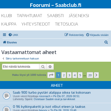
Foorumi – Saabclub.fi
KLUBI
TAPAHTUMAT
SAABISTI
JÄSENEKSI
KAUPPA
YHTEYSTIEDOT
TIETOSUOJA
UKK
Rekisteröidy
Kirjaudu sisään
E
Etusivu
t
Vastaamattomat aiheet
s
Siirry tarkennettuun hakuun
i
Etsi
Tarkennettu haku
Sivu
1
/
20
1
2
3
4
5
20
Seuraa
Haku löysi yli 1000 tulosta
…
AIHEET
Saab 900 turbo pystäri alalippa oikea tai kokonaan
Uusin viesti Kirjoittaja
rossnach
«
Pe Elo 07, 2026 00:51
Lähetetty Sijainti:
Ostetaan Saabin osat ja tarvikkeet
O 96 kytkinpaketti ja isot vilkut eteen ja taakse.
Uusin viesti Kirjoittaja
bgyury
«
To Elo 06, 2026 19:48