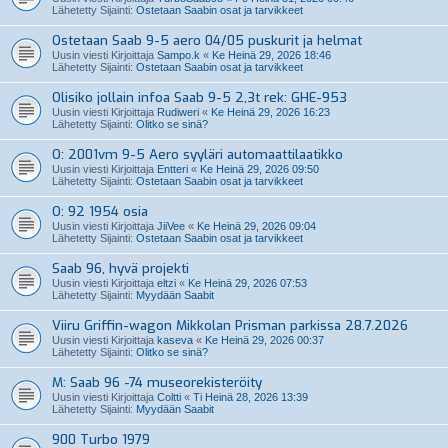
Lähetetty Sijainti:
Ostetaan Saabin osat ja tarvikkeet
Ostetaan Saab 9-5 aero 04/05 puskurit ja helmat
Uusin viesti Kirjoittaja
Sampo.k
«
Ke Heinä 29, 2026 18:46
Lähetetty Sijainti:
Ostetaan Saabin osat ja tarvikkeet
Olisiko jollain infoa Saab 9-5 2,3t rek: GHE-953
Uusin viesti Kirjoittaja
Rudiweri
«
Ke Heinä 29, 2026 16:23
Lähetetty Sijainti:
Olitko se sinä?
O: 2001vm 9-5 Aero syyläri automaattilaatikko
Uusin viesti Kirjoittaja
Entteri
«
Ke Heinä 29, 2026 09:50
Lähetetty Sijainti:
Ostetaan Saabin osat ja tarvikkeet
O: 92 1954 osia
Uusin viesti Kirjoittaja
JiiVee
«
Ke Heinä 29, 2026 09:04
Lähetetty Sijainti:
Ostetaan Saabin osat ja tarvikkeet
Saab 96, hyvä projekti
Uusin viesti Kirjoittaja
eltzi
«
Ke Heinä 29, 2026 07:53
Lähetetty Sijainti:
Myydään Saabit
Viiru Griffin-wagon Mikkolan Prisman parkissa 28.7.2026
Uusin viesti Kirjoittaja
kaseva
«
Ke Heinä 29, 2026 00:37
Lähetetty Sijainti:
Olitko se sinä?
M: Saab 96 -74 museorekisteröity
Uusin viesti Kirjoittaja
Coltti
«
Ti Heinä 28, 2026 13:39
Lähetetty Sijainti:
Myydään Saabit
900 Turbo 1979