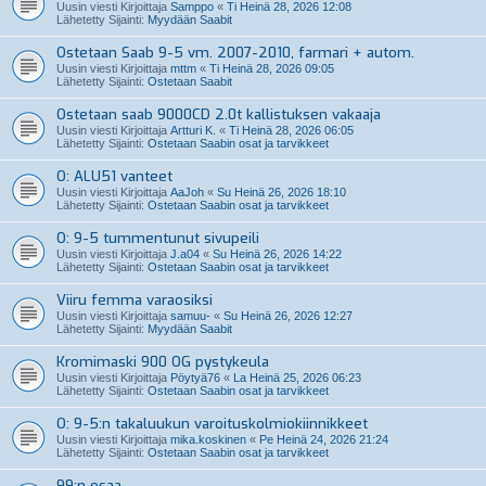
Uusin viesti Kirjoittaja
Samppo
«
Ti Heinä 28, 2026 12:08
Lähetetty Sijainti:
Myydään Saabit
Ostetaan Saab 9-5 vm. 2007-2010, farmari + autom.
Uusin viesti Kirjoittaja
mttm
«
Ti Heinä 28, 2026 09:05
Lähetetty Sijainti:
Ostetaan Saabit
Ostetaan saab 9000CD 2.0t kallistuksen vakaaja
Uusin viesti Kirjoittaja
Artturi K.
«
Ti Heinä 28, 2026 06:05
Lähetetty Sijainti:
Ostetaan Saabin osat ja tarvikkeet
O: ALU51 vanteet
Uusin viesti Kirjoittaja
AaJoh
«
Su Heinä 26, 2026 18:10
Lähetetty Sijainti:
Ostetaan Saabin osat ja tarvikkeet
O: 9-5 tummentunut sivupeili
Uusin viesti Kirjoittaja
J.a04
«
Su Heinä 26, 2026 14:22
Lähetetty Sijainti:
Ostetaan Saabin osat ja tarvikkeet
Viiru femma varaosiksi
Uusin viesti Kirjoittaja
samuu-
«
Su Heinä 26, 2026 12:27
Lähetetty Sijainti:
Myydään Saabit
Kromimaski 900 OG pystykeula
Uusin viesti Kirjoittaja
Pöytyä76
«
La Heinä 25, 2026 06:23
Lähetetty Sijainti:
Ostetaan Saabin osat ja tarvikkeet
O: 9-5:n takaluukun varoituskolmiokiinnikkeet
Uusin viesti Kirjoittaja
mika.koskinen
«
Pe Heinä 24, 2026 21:24
Lähetetty Sijainti:
Ostetaan Saabin osat ja tarvikkeet
99:n osaa