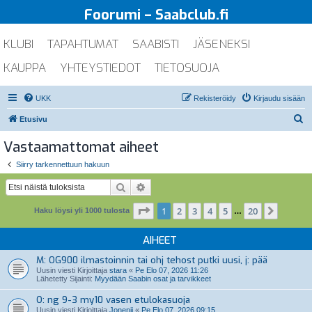
Foorumi – Saabclub.fi
KLUBI
TAPAHTUMAT
SAABISTI
JÄSENEKSI
KAUPPA
YHTEYSTIEDOT
TIETOSUOJA
UKK
Rekisteröidy
Kirjaudu sisään
E
Etusivu
t
Vastaamattomat aiheet
s
Siirry tarkennettuun hakuun
i
Etsi
Tarkennettu haku
Sivu
1
/
20
1
2
3
4
5
20
Seuraa
Haku löysi yli 1000 tulosta
…
AIHEET
M: OG900 ilmastoinnin tai ohj tehost putki uusi, j: pää
Uusin viesti Kirjoittaja
stara
«
Pe Elo 07, 2026 11:26
Lähetetty Sijainti:
Myydään Saabin osat ja tarvikkeet
O: ng 9-3 my10 vasen etulokasuoja
Uusin viesti Kirjoittaja
Jonenii
«
Pe Elo 07, 2026 09:15