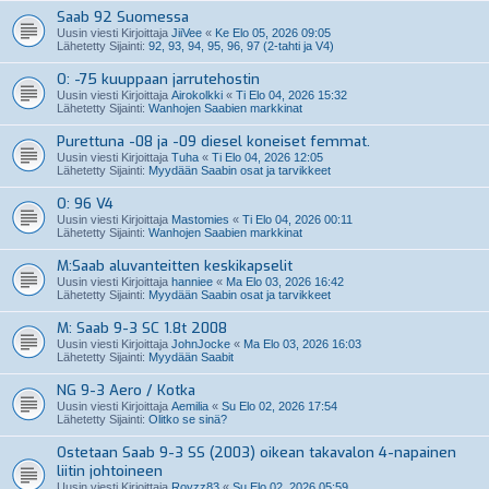
Saab 92 Suomessa
Uusin viesti Kirjoittaja
JiiVee
«
Ke Elo 05, 2026 09:05
Lähetetty Sijainti:
92, 93, 94, 95, 96, 97 (2-tahti ja V4)
O: -75 kuuppaan jarrutehostin
Uusin viesti Kirjoittaja
Airokolkki
«
Ti Elo 04, 2026 15:32
Lähetetty Sijainti:
Wanhojen Saabien markkinat
Purettuna -08 ja -09 diesel koneiset femmat.
Uusin viesti Kirjoittaja
Tuha
«
Ti Elo 04, 2026 12:05
Lähetetty Sijainti:
Myydään Saabin osat ja tarvikkeet
O: 96 V4
Uusin viesti Kirjoittaja
Mastomies
«
Ti Elo 04, 2026 00:11
Lähetetty Sijainti:
Wanhojen Saabien markkinat
M:Saab aluvanteitten keskikapselit
Uusin viesti Kirjoittaja
hanniee
«
Ma Elo 03, 2026 16:42
Lähetetty Sijainti:
Myydään Saabin osat ja tarvikkeet
M: Saab 9-3 SC 1.8t 2008
Uusin viesti Kirjoittaja
JohnJocke
«
Ma Elo 03, 2026 16:03
Lähetetty Sijainti:
Myydään Saabit
NG 9-3 Aero / Kotka
Uusin viesti Kirjoittaja
Aemilia
«
Su Elo 02, 2026 17:54
Lähetetty Sijainti:
Olitko se sinä?
Ostetaan Saab 9-3 SS (2003) oikean takavalon 4-napainen
liitin johtoineen
Uusin viesti Kirjoittaja
Royzz83
«
Su Elo 02, 2026 05:59