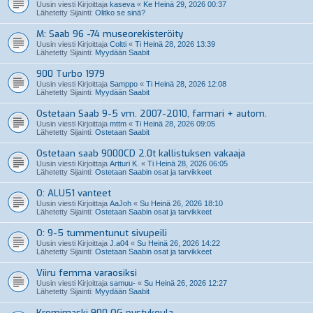
Uusin viesti Kirjoittaja
kaseva
«
Ke Heinä 29, 2026 00:37
Lähetetty Sijainti:
Olitko se sinä?
M: Saab 96 -74 museorekisteröity
Uusin viesti Kirjoittaja
Coltti
«
Ti Heinä 28, 2026 13:39
Lähetetty Sijainti:
Myydään Saabit
900 Turbo 1979
Uusin viesti Kirjoittaja
Samppo
«
Ti Heinä 28, 2026 12:08
Lähetetty Sijainti:
Myydään Saabit
Ostetaan Saab 9-5 vm. 2007-2010, farmari + autom.
Uusin viesti Kirjoittaja
mttm
«
Ti Heinä 28, 2026 09:05
Lähetetty Sijainti:
Ostetaan Saabit
Ostetaan saab 9000CD 2.0t kallistuksen vakaaja
Uusin viesti Kirjoittaja
Artturi K.
«
Ti Heinä 28, 2026 06:05
Lähetetty Sijainti:
Ostetaan Saabin osat ja tarvikkeet
O: ALU51 vanteet
Uusin viesti Kirjoittaja
AaJoh
«
Su Heinä 26, 2026 18:10
Lähetetty Sijainti:
Ostetaan Saabin osat ja tarvikkeet
O: 9-5 tummentunut sivupeili
Uusin viesti Kirjoittaja
J.a04
«
Su Heinä 26, 2026 14:22
Lähetetty Sijainti:
Ostetaan Saabin osat ja tarvikkeet
Viiru femma varaosiksi
Uusin viesti Kirjoittaja
samuu-
«
Su Heinä 26, 2026 12:27
Lähetetty Sijainti:
Myydään Saabit
Kromimaski 900 OG pystykeula