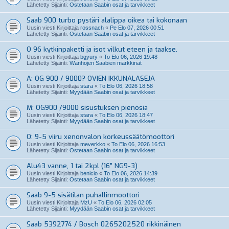
Lähetetty Sijainti:
Ostetaan Saabin osat ja tarvikkeet
Saab 900 turbo pystäri alalippa oikea tai kokonaan
Uusin viesti Kirjoittaja
rossnach
«
Pe Elo 07, 2026 00:51
Lähetetty Sijainti:
Ostetaan Saabin osat ja tarvikkeet
O 96 kytkinpaketti ja isot vilkut eteen ja taakse.
Uusin viesti Kirjoittaja
bgyury
«
To Elo 06, 2026 19:48
Lähetetty Sijainti:
Wanhojen Saabien markkinat
A: OG 900 / 9000? OVIEN IKKUNALASEJA
Uusin viesti Kirjoittaja
stara
«
To Elo 06, 2026 18:58
Lähetetty Sijainti:
Myydään Saabin osat ja tarvikkeet
M: OG900 /9000 sisustuksen pienosia
Uusin viesti Kirjoittaja
stara
«
To Elo 06, 2026 18:47
Lähetetty Sijainti:
Myydään Saabin osat ja tarvikkeet
O: 9-5 viiru xenonvalon korkeussäätömoottori
Uusin viesti Kirjoittaja
meverkko
«
To Elo 06, 2026 16:53
Lähetetty Sijainti:
Ostetaan Saabin osat ja tarvikkeet
Alu43 vanne, 1 tai 2kpl (16" NG9-3)
Uusin viesti Kirjoittaja
benicio
«
To Elo 06, 2026 14:39
Lähetetty Sijainti:
Ostetaan Saabin osat ja tarvikkeet
Saab 9-5 sisätilan puhallinmoottori
Uusin viesti Kirjoittaja
MzU
«
To Elo 06, 2026 02:05
Lähetetty Sijainti:
Myydään Saabin osat ja tarvikkeet
Saab 5392774 / Bosch 0265202520 rikkinäinen