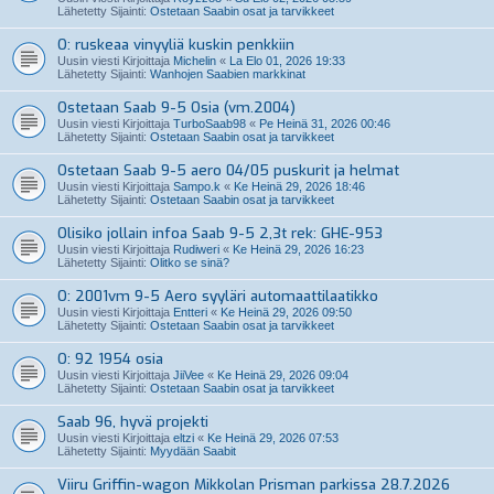
Lähetetty Sijainti:
Ostetaan Saabin osat ja tarvikkeet
O: ruskeaa vinyyliä kuskin penkkiin
Uusin viesti Kirjoittaja
Michelin
«
La Elo 01, 2026 19:33
Lähetetty Sijainti:
Wanhojen Saabien markkinat
Ostetaan Saab 9-5 Osia (vm.2004)
Uusin viesti Kirjoittaja
TurboSaab98
«
Pe Heinä 31, 2026 00:46
Lähetetty Sijainti:
Ostetaan Saabin osat ja tarvikkeet
Ostetaan Saab 9-5 aero 04/05 puskurit ja helmat
Uusin viesti Kirjoittaja
Sampo.k
«
Ke Heinä 29, 2026 18:46
Lähetetty Sijainti:
Ostetaan Saabin osat ja tarvikkeet
Olisiko jollain infoa Saab 9-5 2,3t rek: GHE-953
Uusin viesti Kirjoittaja
Rudiweri
«
Ke Heinä 29, 2026 16:23
Lähetetty Sijainti:
Olitko se sinä?
O: 2001vm 9-5 Aero syyläri automaattilaatikko
Uusin viesti Kirjoittaja
Entteri
«
Ke Heinä 29, 2026 09:50
Lähetetty Sijainti:
Ostetaan Saabin osat ja tarvikkeet
O: 92 1954 osia
Uusin viesti Kirjoittaja
JiiVee
«
Ke Heinä 29, 2026 09:04
Lähetetty Sijainti:
Ostetaan Saabin osat ja tarvikkeet
Saab 96, hyvä projekti
Uusin viesti Kirjoittaja
eltzi
«
Ke Heinä 29, 2026 07:53
Lähetetty Sijainti:
Myydään Saabit
Viiru Griffin-wagon Mikkolan Prisman parkissa 28.7.2026