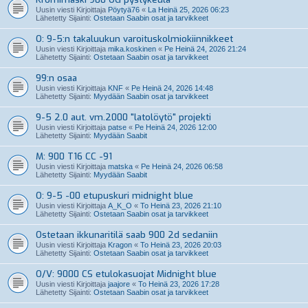
Uusin viesti Kirjoittaja
Pöytyä76
«
La Heinä 25, 2026 06:23
Lähetetty Sijainti:
Ostetaan Saabin osat ja tarvikkeet
O: 9-5:n takaluukun varoituskolmiokiinnikkeet
Uusin viesti Kirjoittaja
mika.koskinen
«
Pe Heinä 24, 2026 21:24
Lähetetty Sijainti:
Ostetaan Saabin osat ja tarvikkeet
99:n osaa
Uusin viesti Kirjoittaja
KNF
«
Pe Heinä 24, 2026 14:48
Lähetetty Sijainti:
Myydään Saabin osat ja tarvikkeet
9-5 2.0 aut. vm.2000 "latolöytö" projekti
Uusin viesti Kirjoittaja
patse
«
Pe Heinä 24, 2026 12:00
Lähetetty Sijainti:
Myydään Saabit
M: 900 T16 CC -91
Uusin viesti Kirjoittaja
matska
«
Pe Heinä 24, 2026 06:58
Lähetetty Sijainti:
Myydään Saabit
O: 9-5 -00 etupuskuri midnight blue
Uusin viesti Kirjoittaja
A_K_O
«
To Heinä 23, 2026 21:10
Lähetetty Sijainti:
Ostetaan Saabin osat ja tarvikkeet
Ostetaan ikkunaritilä saab 900 2d sedaniin
Uusin viesti Kirjoittaja
Kragon
«
To Heinä 23, 2026 20:03
Lähetetty Sijainti:
Ostetaan Saabin osat ja tarvikkeet
O/V: 9000 CS etulokasuojat Midnight blue
Uusin viesti Kirjoittaja
jaajore
«
To Heinä 23, 2026 17:28
Lähetetty Sijainti:
Ostetaan Saabin osat ja tarvikkeet