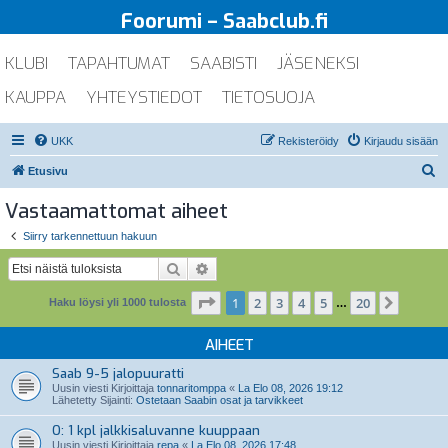
Foorumi – Saabclub.fi
KLUBI
TAPAHTUMAT
SAABISTI
JÄSENEKSI
KAUPPA
YHTEYSTIEDOT
TIETOSUOJA
UKK
Rekisteröidy
Kirjaudu sisään
E
Etusivu
t
Vastaamattomat aiheet
s
Siirry tarkennettuun hakuun
i
Etsi
Tarkennettu haku
Sivu
1
/
20
1
2
3
4
5
20
Seuraa
Haku löysi yli 1000 tulosta
…
AIHEET
Saab 9-5 jalopuuratti
Uusin viesti Kirjoittaja
tonnaritomppa
«
La Elo 08, 2026 19:12
Lähetetty Sijainti:
Ostetaan Saabin osat ja tarvikkeet
O: 1 kpl jalkkisaluvanne kuuppaan
Uusin viesti Kirjoittaja
repa
«
La Elo 08, 2026 17:48