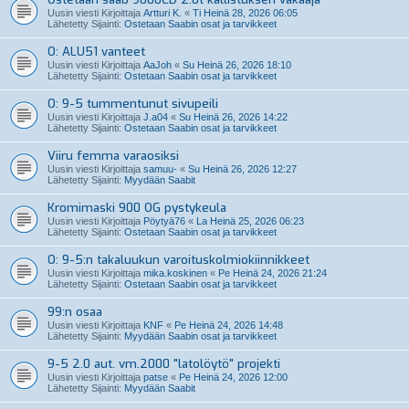
Uusin viesti Kirjoittaja
Artturi K.
«
Ti Heinä 28, 2026 06:05
Lähetetty Sijainti:
Ostetaan Saabin osat ja tarvikkeet
O: ALU51 vanteet
Uusin viesti Kirjoittaja
AaJoh
«
Su Heinä 26, 2026 18:10
Lähetetty Sijainti:
Ostetaan Saabin osat ja tarvikkeet
O: 9-5 tummentunut sivupeili
Uusin viesti Kirjoittaja
J.a04
«
Su Heinä 26, 2026 14:22
Lähetetty Sijainti:
Ostetaan Saabin osat ja tarvikkeet
Viiru femma varaosiksi
Uusin viesti Kirjoittaja
samuu-
«
Su Heinä 26, 2026 12:27
Lähetetty Sijainti:
Myydään Saabit
Kromimaski 900 OG pystykeula
Uusin viesti Kirjoittaja
Pöytyä76
«
La Heinä 25, 2026 06:23
Lähetetty Sijainti:
Ostetaan Saabin osat ja tarvikkeet
O: 9-5:n takaluukun varoituskolmiokiinnikkeet
Uusin viesti Kirjoittaja
mika.koskinen
«
Pe Heinä 24, 2026 21:24
Lähetetty Sijainti:
Ostetaan Saabin osat ja tarvikkeet
99:n osaa
Uusin viesti Kirjoittaja
KNF
«
Pe Heinä 24, 2026 14:48
Lähetetty Sijainti:
Myydään Saabin osat ja tarvikkeet
9-5 2.0 aut. vm.2000 "latolöytö" projekti
Uusin viesti Kirjoittaja
patse
«
Pe Heinä 24, 2026 12:00
Lähetetty Sijainti:
Myydään Saabit