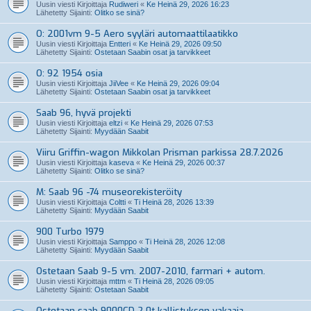
Uusin viesti Kirjoittaja
Rudiweri
«
Ke Heinä 29, 2026 16:23
Lähetetty Sijainti:
Olitko se sinä?
O: 2001vm 9-5 Aero syyläri automaattilaatikko
Uusin viesti Kirjoittaja
Entteri
«
Ke Heinä 29, 2026 09:50
Lähetetty Sijainti:
Ostetaan Saabin osat ja tarvikkeet
O: 92 1954 osia
Uusin viesti Kirjoittaja
JiiVee
«
Ke Heinä 29, 2026 09:04
Lähetetty Sijainti:
Ostetaan Saabin osat ja tarvikkeet
Saab 96, hyvä projekti
Uusin viesti Kirjoittaja
eltzi
«
Ke Heinä 29, 2026 07:53
Lähetetty Sijainti:
Myydään Saabit
Viiru Griffin-wagon Mikkolan Prisman parkissa 28.7.2026
Uusin viesti Kirjoittaja
kaseva
«
Ke Heinä 29, 2026 00:37
Lähetetty Sijainti:
Olitko se sinä?
M: Saab 96 -74 museorekisteröity
Uusin viesti Kirjoittaja
Coltti
«
Ti Heinä 28, 2026 13:39
Lähetetty Sijainti:
Myydään Saabit
900 Turbo 1979
Uusin viesti Kirjoittaja
Samppo
«
Ti Heinä 28, 2026 12:08
Lähetetty Sijainti:
Myydään Saabit
Ostetaan Saab 9-5 vm. 2007-2010, farmari + autom.
Uusin viesti Kirjoittaja
mttm
«
Ti Heinä 28, 2026 09:05
Lähetetty Sijainti:
Ostetaan Saabit
Ostetaan saab 9000CD 2.0t kallistuksen vakaaja