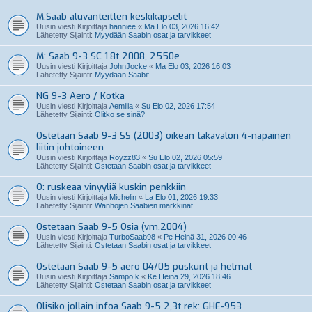
M:Saab aluvanteitten keskikapselit
Uusin viesti Kirjoittaja
hanniee
«
Ma Elo 03, 2026 16:42
Lähetetty Sijainti:
Myydään Saabin osat ja tarvikkeet
M: Saab 9-3 SC 1.8t 2008, 2550e
Uusin viesti Kirjoittaja
JohnJocke
«
Ma Elo 03, 2026 16:03
Lähetetty Sijainti:
Myydään Saabit
NG 9-3 Aero / Kotka
Uusin viesti Kirjoittaja
Aemilia
«
Su Elo 02, 2026 17:54
Lähetetty Sijainti:
Olitko se sinä?
Ostetaan Saab 9-3 SS (2003) oikean takavalon 4-napainen
liitin johtoineen
Uusin viesti Kirjoittaja
Royzz83
«
Su Elo 02, 2026 05:59
Lähetetty Sijainti:
Ostetaan Saabin osat ja tarvikkeet
O: ruskeaa vinyyliä kuskin penkkiin
Uusin viesti Kirjoittaja
Michelin
«
La Elo 01, 2026 19:33
Lähetetty Sijainti:
Wanhojen Saabien markkinat
Ostetaan Saab 9-5 Osia (vm.2004)
Uusin viesti Kirjoittaja
TurboSaab98
«
Pe Heinä 31, 2026 00:46
Lähetetty Sijainti:
Ostetaan Saabin osat ja tarvikkeet
Ostetaan Saab 9-5 aero 04/05 puskurit ja helmat
Uusin viesti Kirjoittaja
Sampo.k
«
Ke Heinä 29, 2026 18:46
Lähetetty Sijainti:
Ostetaan Saabin osat ja tarvikkeet
Olisiko jollain infoa Saab 9-5 2,3t rek: GHE-953