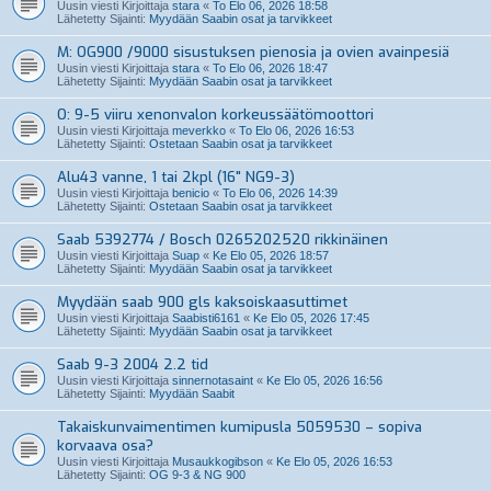
Uusin viesti Kirjoittaja
stara
«
To Elo 06, 2026 18:58
Lähetetty Sijainti:
Myydään Saabin osat ja tarvikkeet
M: OG900 /9000 sisustuksen pienosia ja ovien avainpesiä
Uusin viesti Kirjoittaja
stara
«
To Elo 06, 2026 18:47
Lähetetty Sijainti:
Myydään Saabin osat ja tarvikkeet
O: 9-5 viiru xenonvalon korkeussäätömoottori
Uusin viesti Kirjoittaja
meverkko
«
To Elo 06, 2026 16:53
Lähetetty Sijainti:
Ostetaan Saabin osat ja tarvikkeet
Alu43 vanne, 1 tai 2kpl (16" NG9-3)
Uusin viesti Kirjoittaja
benicio
«
To Elo 06, 2026 14:39
Lähetetty Sijainti:
Ostetaan Saabin osat ja tarvikkeet
Saab 5392774 / Bosch 0265202520 rikkinäinen
Uusin viesti Kirjoittaja
Suap
«
Ke Elo 05, 2026 18:57
Lähetetty Sijainti:
Myydään Saabin osat ja tarvikkeet
Myydään saab 900 gls kaksoiskaasuttimet
Uusin viesti Kirjoittaja
Saabisti6161
«
Ke Elo 05, 2026 17:45
Lähetetty Sijainti:
Myydään Saabin osat ja tarvikkeet
Saab 9-3 2004 2.2 tid
Uusin viesti Kirjoittaja
sinnernotasaint
«
Ke Elo 05, 2026 16:56
Lähetetty Sijainti:
Myydään Saabit
Takaiskunvaimentimen kumipusla 5059530 – sopiva
korvaava osa?
Uusin viesti Kirjoittaja
Musaukkogibson
«
Ke Elo 05, 2026 16:53
Lähetetty Sijainti:
OG 9-3 & NG 900