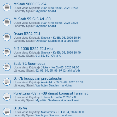
M:Saab 9000 CS -94
Uusin viesti Kirjoittaja
vuari
«
Ke Elo 05, 2026 16:33
Lähetetty Sijainti:
Myydään Saabit
M: Saab 99 GLS 4d -83
Uusin viesti Kirjoittaja
vuari
«
Ke Elo 05, 2026 16:26
Lähetetty Sijainti:
Myydään Saabit
Ostan B284 ECU
Uusin viesti Kirjoittaja
Sinetra
«
Ke Elo 05, 2026 10:54
Lähetetty Sijainti:
Ostetaan Saabin osat ja tarvikkeet
9-3 2006 B284 ECU vika
Uusin viesti Kirjoittaja
Sinetra
«
Ke Elo 05, 2026 10:49
Lähetetty Sijainti:
9-3 SS, SC, CV ja X
Saab 92 Suomessa
Uusin viesti Kirjoittaja
JiiVee
«
Ke Elo 05, 2026 09:05
Lähetetty Sijainti:
92, 93, 94, 95, 96, 97 (2-tahti ja V4)
O: -75 kuuppaan jarrutehostin
Uusin viesti Kirjoittaja
Airokolkki
«
Ti Elo 04, 2026 15:32
Lähetetty Sijainti:
Wanhojen Saabien markkinat
Purettuna -08 ja -09 diesel koneiset femmat.
Uusin viesti Kirjoittaja
Tuha
«
Ti Elo 04, 2026 12:05
Lähetetty Sijainti:
Myydään Saabin osat ja tarvikkeet
O: 96 V4
Uusin viesti Kirjoittaja
Mastomies
«
Ti Elo 04, 2026 00:11
Lähetetty Sijainti:
Wanhojen Saabien markkinat