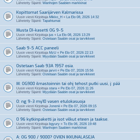
Lähetetty Sijainti:
Wanhojen Saabien markkinat
Kopittomat Saarijärven Kalmarissa
Uusin viesti Kirjoittaja
Mikko_H
«
La Elo 08, 2026 14:32
Lähetetty Sijainti:
Tapahtumat
Musta DI-kasetti OG 9-5
Uusin viesti Kirjoittaja
jus
«
La Elo 08, 2026 13:29
Lähetetty Sijainti:
Ostetaan Saabin osat ja tarvikkeet
Saab 9-5 ACC paneeli
Uusin viesti Kirjoittaja
MzU
«
Pe Elo 07, 2026 22:13
Lähetetty Sijainti:
Myydään Saabin osat ja tarvikkeet
Ostetaan Saab 93A 1957 osia.
Uusin viesti Kirjoittaja
jarvri
«
Pe Elo 07, 2026 15:56
Lähetetty Sijainti:
Ostetaan Saabin osat ja tarvikkeet
M: OG900 ilmastoinnin tai ohj tehost putki uusi, j: pää
Uusin viesti Kirjoittaja
stara
«
Pe Elo 07, 2026 11:26
Lähetetty Sijainti:
Myydään Saabin osat ja tarvikkeet
O: ng 9-3 my10 vasen etulokasuoja
Uusin viesti Kirjoittaja
Jonenii
«
Pe Elo 07, 2026 09:15
Lähetetty Sijainti:
Ostetaan Saabin osat ja tarvikkeet
O 96 kytkinpaketti ja isot vilkut eteen ja taakse.
Uusin viesti Kirjoittaja
bgyury
«
To Elo 06, 2026 19:48
Lähetetty Sijainti:
Wanhojen Saabien markkinat
A: OG 900 / 9000? OVIEN IKKUNALASEJA