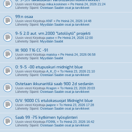
Uusin viesti Kirjoittaja
mika.koskinen
«
Pe Heinä 24, 2026 21:24
Lähetetty Sijainti:
Ostetaan Saabin osat ja tarvikkeet
99:n osaa
Uusin viesti Kirjoittaja
KNF
«
Pe Heinä 24, 2026 14:48
Lähetetty Sijainti:
Myydään Saabin osat ja tarvikkeet
9-5 2.0 aut. vm.2000 "latolöytö" projekti
Uusin viesti Kirjoittaja
patse
«
Pe Heinä 24, 2026 12:00
Lähetetty Sijainti:
Myydään Saabit
M: 900 T16 CC -91
Uusin viesti Kirjoittaja
matska
«
Pe Heinä 24, 2026 06:58
Lähetetty Sijainti:
Myydään Saabit
O: 9-5 -00 etupuskuri midnight blue
Uusin viesti Kirjoittaja
A_K_O
«
To Heinä 23, 2026 21:10
Lähetetty Sijainti:
Ostetaan Saabin osat ja tarvikkeet
Ostetaan ikkunaritilä saab 900 2d sedaniin
Uusin viesti Kirjoittaja
Kragon
«
To Heinä 23, 2026 20:03
Lähetetty Sijainti:
Ostetaan Saabin osat ja tarvikkeet
O/V: 9000 CS etulokasuojat Midnight blue
Uusin viesti Kirjoittaja
jaajore
«
To Heinä 23, 2026 17:28
Lähetetty Sijainti:
Ostetaan Saabin osat ja tarvikkeet
Saab 99 -75 kytkimen työsylinteri
Uusin viesti Kirjoittaja
FD99L
«
To Heinä 23, 2026 16:42
Lähetetty Sijainti:
Ostetaan Saabin osat ja tarvikkeet