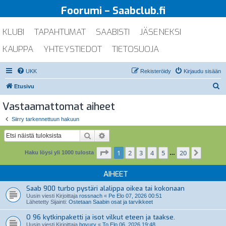
Foorumi – Saabclub.fi
KLUBI
TAPAHTUMAT
SAABISTI
JÄSENEKSI
KAUPPA
YHTEYSTIEDOT
TIETOSUOJA
UKK
Rekisteröidy
Kirjaudu sisään
E
Etusivu
t
Vastaamattomat aiheet
s
Siirry tarkennettuun hakuun
i
Etsi
Tarkennettu haku
Sivu
1
/
20
1
2
3
4
5
20
Seuraa
Haku löysi yli 1000 tulosta
…
AIHEET
Saab 900 turbo pystäri alalippa oikea tai kokonaan
Uusin viesti Kirjoittaja
rossnach
«
Pe Elo 07, 2026 00:51
Lähetetty Sijainti:
Ostetaan Saabin osat ja tarvikkeet
O 96 kytkinpaketti ja isot vilkut eteen ja taakse.
Uusin viesti Kirjoittaja
bgyury
«
To Elo 06, 2026 19:48