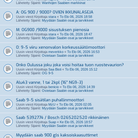
Lähetetty Sijainti:
Wanhojen Saabien markkinat
A: OG 900 / 9000? OVIEN IKKUNALASEJA
Uusin viesti Kirjoittaja
stara
«
To Elo 06, 2026 18:58
Lähetetty Sijainti:
Myydään Saabin osat ja tarvikkeet
M: OG900 /9000 sisustuksen pienosia
Uusin viesti Kirjoittaja
stara
«
To Elo 06, 2026 18:47
Lähetetty Sijainti:
Myydään Saabin osat ja tarvikkeet
O: 9-5 viiru xenonvalon korkeussäätömoottori
Uusin viesti Kirjoittaja
meverkko
«
To Elo 06, 2026 16:53
Lähetetty Sijainti:
Ostetaan Saabin osat ja tarvikkeet
Onko Oulussa joku joka voisi hoitaa tuon ruostevaurion?
Uusin viesti Kirjoittaja
Saa Bisti
«
To Elo 06, 2026 15:12
Lähetetty Sijainti:
OG 9-5
Alu43 vanne, 1 tai 2kpl (16" NG9-3)
Uusin viesti Kirjoittaja
benicio
«
To Elo 06, 2026 14:39
Lähetetty Sijainti:
Ostetaan Saabin osat ja tarvikkeet
Saab 9-5 sisätilan puhallinmoottori
Uusin viesti Kirjoittaja
MzU
«
To Elo 06, 2026 02:05
Lähetetty Sijainti:
Myydään Saabin osat ja tarvikkeet
Saab 5392774 / Bosch 0265202520 rikkinäinen
Uusin viesti Kirjoittaja
Suap
«
Ke Elo 05, 2026 18:57
Lähetetty Sijainti:
Myydään Saabin osat ja tarvikkeet
Myydään saab 900 gls kaksoiskaasuttimet