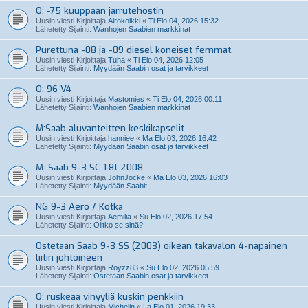
O: -75 kuuppaan jarrutehostin
Uusin viesti Kirjoittaja
Airokolkki
«
Ti Elo 04, 2026 15:32
Lähetetty Sijainti:
Wanhojen Saabien markkinat
Purettuna -08 ja -09 diesel koneiset femmat.
Uusin viesti Kirjoittaja
Tuha
«
Ti Elo 04, 2026 12:05
Lähetetty Sijainti:
Myydään Saabin osat ja tarvikkeet
O: 96 V4
Uusin viesti Kirjoittaja
Mastomies
«
Ti Elo 04, 2026 00:11
Lähetetty Sijainti:
Wanhojen Saabien markkinat
M:Saab aluvanteitten keskikapselit
Uusin viesti Kirjoittaja
hanniee
«
Ma Elo 03, 2026 16:42
Lähetetty Sijainti:
Myydään Saabin osat ja tarvikkeet
M: Saab 9-3 SC 1.8t 2008
Uusin viesti Kirjoittaja
JohnJocke
«
Ma Elo 03, 2026 16:03
Lähetetty Sijainti:
Myydään Saabit
NG 9-3 Aero / Kotka
Uusin viesti Kirjoittaja
Aemilia
«
Su Elo 02, 2026 17:54
Lähetetty Sijainti:
Olitko se sinä?
Ostetaan Saab 9-3 SS (2003) oikean takavalon 4-napainen
liitin johtoineen
Uusin viesti Kirjoittaja
Royzz83
«
Su Elo 02, 2026 05:59
Lähetetty Sijainti:
Ostetaan Saabin osat ja tarvikkeet
O: ruskeaa vinyyliä kuskin penkkiin
Uusin viesti Kirjoittaja
Michelin
«
La Elo 01, 2026 19:33