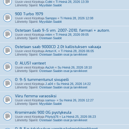
Uusin viesti Kirjoittaja
Coltti
«
Ti Heinä 28, 2026 13:39
Lähetetty Sijainti:
Myydään Saabit
900 Turbo 1979
Uusin viesti Kirjoittaja
Samppo
«
Ti Heinä 28, 2026 12:08
Lähetetty Sijainti:
Myydään Saabit
Ostetaan Saab 9-5 vm. 2007-2010, farmari + autom.
Uusin viesti Kirjoittaja
mttm
«
Ti Heinä 28, 2026 09:05
Lähetetty Sijainti:
Ostetaan Saabit
Ostetaan saab 9000CD 2.0t kallistuksen vakaaja
Uusin viesti Kirjoittaja
Artturi K.
«
Ti Heinä 28, 2026 06:05
Lähetetty Sijainti:
Ostetaan Saabin osat ja tarvikkeet
O: ALU51 vanteet
Uusin viesti Kirjoittaja
AaJoh
«
Su Heinä 26, 2026 18:10
Lähetetty Sijainti:
Ostetaan Saabin osat ja tarvikkeet
O: 9-5 tummentunut sivupeili
Uusin viesti Kirjoittaja
J.a04
«
Su Heinä 26, 2026 14:22
Lähetetty Sijainti:
Ostetaan Saabin osat ja tarvikkeet
Viiru femma varaosiksi
Uusin viesti Kirjoittaja
samuu-
«
Su Heinä 26, 2026 12:27
Lähetetty Sijainti:
Myydään Saabit
Kromimaski 900 OG pystykeula
Uusin viesti Kirjoittaja
Pöytyä76
«
La Heinä 25, 2026 06:23
Lähetetty Sijainti:
Ostetaan Saabin osat ja tarvikkeet
O: 9-5:n takaluukun varoituskolmiokiinnikkeet