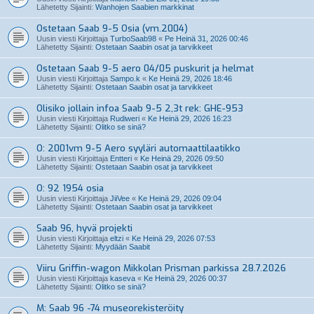
Lähetetty Sijainti:
Wanhojen Saabien markkinat
Ostetaan Saab 9-5 Osia (vm.2004)
Uusin viesti Kirjoittaja
TurboSaab98
«
Pe Heinä 31, 2026 00:46
Lähetetty Sijainti:
Ostetaan Saabin osat ja tarvikkeet
Ostetaan Saab 9-5 aero 04/05 puskurit ja helmat
Uusin viesti Kirjoittaja
Sampo.k
«
Ke Heinä 29, 2026 18:46
Lähetetty Sijainti:
Ostetaan Saabin osat ja tarvikkeet
Olisiko jollain infoa Saab 9-5 2,3t rek: GHE-953
Uusin viesti Kirjoittaja
Rudiweri
«
Ke Heinä 29, 2026 16:23
Lähetetty Sijainti:
Olitko se sinä?
O: 2001vm 9-5 Aero syyläri automaattilaatikko
Uusin viesti Kirjoittaja
Entteri
«
Ke Heinä 29, 2026 09:50
Lähetetty Sijainti:
Ostetaan Saabin osat ja tarvikkeet
O: 92 1954 osia
Uusin viesti Kirjoittaja
JiiVee
«
Ke Heinä 29, 2026 09:04
Lähetetty Sijainti:
Ostetaan Saabin osat ja tarvikkeet
Saab 96, hyvä projekti
Uusin viesti Kirjoittaja
eltzi
«
Ke Heinä 29, 2026 07:53
Lähetetty Sijainti:
Myydään Saabit
Viiru Griffin-wagon Mikkolan Prisman parkissa 28.7.2026
Uusin viesti Kirjoittaja
kaseva
«
Ke Heinä 29, 2026 00:37
Lähetetty Sijainti:
Olitko se sinä?
M: Saab 96 -74 museorekisteröity