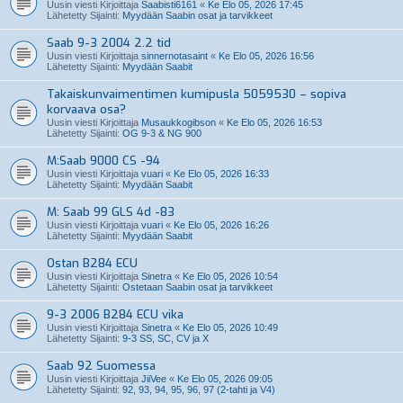
Uusin viesti Kirjoittaja
Saabisti6161
«
Ke Elo 05, 2026 17:45
Lähetetty Sijainti:
Myydään Saabin osat ja tarvikkeet
Saab 9-3 2004 2.2 tid
Uusin viesti Kirjoittaja
sinnernotasaint
«
Ke Elo 05, 2026 16:56
Lähetetty Sijainti:
Myydään Saabit
Takaiskunvaimentimen kumipusla 5059530 – sopiva
korvaava osa?
Uusin viesti Kirjoittaja
Musaukkogibson
«
Ke Elo 05, 2026 16:53
Lähetetty Sijainti:
OG 9-3 & NG 900
M:Saab 9000 CS -94
Uusin viesti Kirjoittaja
vuari
«
Ke Elo 05, 2026 16:33
Lähetetty Sijainti:
Myydään Saabit
M: Saab 99 GLS 4d -83
Uusin viesti Kirjoittaja
vuari
«
Ke Elo 05, 2026 16:26
Lähetetty Sijainti:
Myydään Saabit
Ostan B284 ECU
Uusin viesti Kirjoittaja
Sinetra
«
Ke Elo 05, 2026 10:54
Lähetetty Sijainti:
Ostetaan Saabin osat ja tarvikkeet
9-3 2006 B284 ECU vika
Uusin viesti Kirjoittaja
Sinetra
«
Ke Elo 05, 2026 10:49
Lähetetty Sijainti:
9-3 SS, SC, CV ja X
Saab 92 Suomessa
Uusin viesti Kirjoittaja
JiiVee
«
Ke Elo 05, 2026 09:05
Lähetetty Sijainti:
92, 93, 94, 95, 96, 97 (2-tahti ja V4)