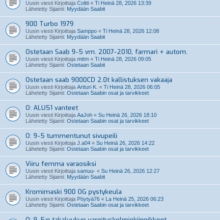
Uusin viesti Kirjoittaja
Coltti
«
Ti Heinä 28, 2026 13:39
Lähetetty Sijainti:
Myydään Saabit
900 Turbo 1979
Uusin viesti Kirjoittaja
Samppo
«
Ti Heinä 28, 2026 12:08
Lähetetty Sijainti:
Myydään Saabit
Ostetaan Saab 9-5 vm. 2007-2010, farmari + autom.
Uusin viesti Kirjoittaja
mttm
«
Ti Heinä 28, 2026 09:05
Lähetetty Sijainti:
Ostetaan Saabit
Ostetaan saab 9000CD 2.0t kallistuksen vakaaja
Uusin viesti Kirjoittaja
Artturi K.
«
Ti Heinä 28, 2026 06:05
Lähetetty Sijainti:
Ostetaan Saabin osat ja tarvikkeet
O: ALU51 vanteet
Uusin viesti Kirjoittaja
AaJoh
«
Su Heinä 26, 2026 18:10
Lähetetty Sijainti:
Ostetaan Saabin osat ja tarvikkeet
O: 9-5 tummentunut sivupeili
Uusin viesti Kirjoittaja
J.a04
«
Su Heinä 26, 2026 14:22
Lähetetty Sijainti:
Ostetaan Saabin osat ja tarvikkeet
Viiru femma varaosiksi
Uusin viesti Kirjoittaja
samuu-
«
Su Heinä 26, 2026 12:27
Lähetetty Sijainti:
Myydään Saabit
Kromimaski 900 OG pystykeula
Uusin viesti Kirjoittaja
Pöytyä76
«
La Heinä 25, 2026 06:23
Lähetetty Sijainti:
Ostetaan Saabin osat ja tarvikkeet
O: 9-5:n takaluukun varoituskolmiokiinnikkeet