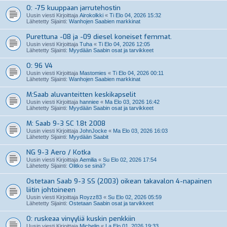
O: -75 kuuppaan jarrutehostin
Uusin viesti Kirjoittaja
Airokolkki
«
Ti Elo 04, 2026 15:32
Lähetetty Sijainti:
Wanhojen Saabien markkinat
Purettuna -08 ja -09 diesel koneiset femmat.
Uusin viesti Kirjoittaja
Tuha
«
Ti Elo 04, 2026 12:05
Lähetetty Sijainti:
Myydään Saabin osat ja tarvikkeet
O: 96 V4
Uusin viesti Kirjoittaja
Mastomies
«
Ti Elo 04, 2026 00:11
Lähetetty Sijainti:
Wanhojen Saabien markkinat
M:Saab aluvanteitten keskikapselit
Uusin viesti Kirjoittaja
hanniee
«
Ma Elo 03, 2026 16:42
Lähetetty Sijainti:
Myydään Saabin osat ja tarvikkeet
M: Saab 9-3 SC 1.8t 2008
Uusin viesti Kirjoittaja
JohnJocke
«
Ma Elo 03, 2026 16:03
Lähetetty Sijainti:
Myydään Saabit
NG 9-3 Aero / Kotka
Uusin viesti Kirjoittaja
Aemilia
«
Su Elo 02, 2026 17:54
Lähetetty Sijainti:
Olitko se sinä?
Ostetaan Saab 9-3 SS (2003) oikean takavalon 4-napainen
liitin johtoineen
Uusin viesti Kirjoittaja
Royzz83
«
Su Elo 02, 2026 05:59
Lähetetty Sijainti:
Ostetaan Saabin osat ja tarvikkeet
O: ruskeaa vinyyliä kuskin penkkiin
Uusin viesti Kirjoittaja
Michelin
«
La Elo 01, 2026 19:33