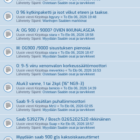
Lähetetty Sijainti:
Ostetaan Saabin osat ja tarvikkeet
O 96 kytkinpaketti ja isot vilkut eteen ja taakse.
Uusin viesti Kirjoittaja
bgyury
«
To Elo 06, 2026 19:48
Lähetetty Sijainti:
Wanhojen Saabien markkinat
A: OG 900 / 9000? OVIEN IKKUNALASEJA
Uusin viesti Kirjoittaja
stara
«
To Elo 06, 2026 18:58
Lähetetty Sijainti:
Myydään Saabin osat ja tarvikkeet
M: OG900 /9000 sisustuksen pienosia
Uusin viesti Kirjoittaja
stara
«
To Elo 06, 2026 18:47
Lähetetty Sijainti:
Myydään Saabin osat ja tarvikkeet
O: 9-5 viiru xenonvalon korkeussäätömoottori
Uusin viesti Kirjoittaja
meverkko
«
To Elo 06, 2026 16:53
Lähetetty Sijainti:
Ostetaan Saabin osat ja tarvikkeet
Alu43 vanne, 1 tai 2kpl (16" NG9-3)
Uusin viesti Kirjoittaja
benicio
«
To Elo 06, 2026 14:39
Lähetetty Sijainti:
Ostetaan Saabin osat ja tarvikkeet
Saab 9-5 sisätilan puhallinmoottori
Uusin viesti Kirjoittaja
MzU
«
To Elo 06, 2026 02:05
Lähetetty Sijainti:
Myydään Saabin osat ja tarvikkeet
Saab 5392774 / Bosch 0265202520 rikkinäinen
Uusin viesti Kirjoittaja
Suap
«
Ke Elo 05, 2026 18:57
Lähetetty Sijainti:
Myydään Saabin osat ja tarvikkeet
Myydään saab 900 gls kaksoiskaasuttimet