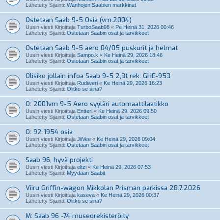
Lähetetty Sijainti:
Wanhojen Saabien markkinat
Ostetaan Saab 9-5 Osia (vm.2004)
Uusin viesti Kirjoittaja
TurboSaab98
«
Pe Heinä 31, 2026 00:46
Lähetetty Sijainti:
Ostetaan Saabin osat ja tarvikkeet
Ostetaan Saab 9-5 aero 04/05 puskurit ja helmat
Uusin viesti Kirjoittaja
Sampo.k
«
Ke Heinä 29, 2026 18:46
Lähetetty Sijainti:
Ostetaan Saabin osat ja tarvikkeet
Olisiko jollain infoa Saab 9-5 2,3t rek: GHE-953
Uusin viesti Kirjoittaja
Rudiweri
«
Ke Heinä 29, 2026 16:23
Lähetetty Sijainti:
Olitko se sinä?
O: 2001vm 9-5 Aero syyläri automaattilaatikko
Uusin viesti Kirjoittaja
Entteri
«
Ke Heinä 29, 2026 09:50
Lähetetty Sijainti:
Ostetaan Saabin osat ja tarvikkeet
O: 92 1954 osia
Uusin viesti Kirjoittaja
JiiVee
«
Ke Heinä 29, 2026 09:04
Lähetetty Sijainti:
Ostetaan Saabin osat ja tarvikkeet
Saab 96, hyvä projekti
Uusin viesti Kirjoittaja
eltzi
«
Ke Heinä 29, 2026 07:53
Lähetetty Sijainti:
Myydään Saabit
Viiru Griffin-wagon Mikkolan Prisman parkissa 28.7.2026
Uusin viesti Kirjoittaja
kaseva
«
Ke Heinä 29, 2026 00:37
Lähetetty Sijainti:
Olitko se sinä?
M: Saab 96 -74 museorekisteröity