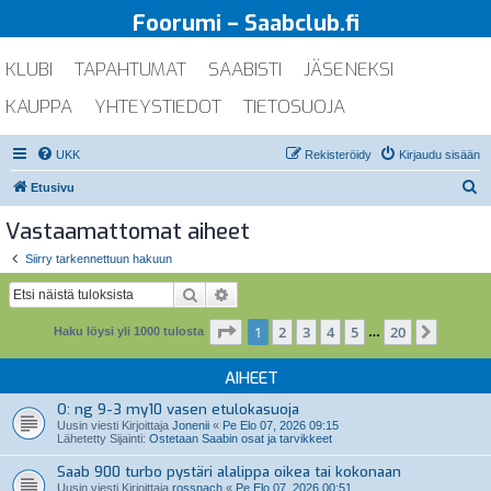
Foorumi – Saabclub.fi
KLUBI
TAPAHTUMAT
SAABISTI
JÄSENEKSI
KAUPPA
YHTEYSTIEDOT
TIETOSUOJA
UKK
Rekisteröidy
Kirjaudu sisään
E
Etusivu
t
Vastaamattomat aiheet
s
Siirry tarkennettuun hakuun
i
Etsi
Tarkennettu haku
Sivu
1
/
20
1
2
3
4
5
20
Seuraa
Haku löysi yli 1000 tulosta
…
AIHEET
O: ng 9-3 my10 vasen etulokasuoja
Uusin viesti Kirjoittaja
Jonenii
«
Pe Elo 07, 2026 09:15
Lähetetty Sijainti:
Ostetaan Saabin osat ja tarvikkeet
Saab 900 turbo pystäri alalippa oikea tai kokonaan
Uusin viesti Kirjoittaja
rossnach
«
Pe Elo 07, 2026 00:51