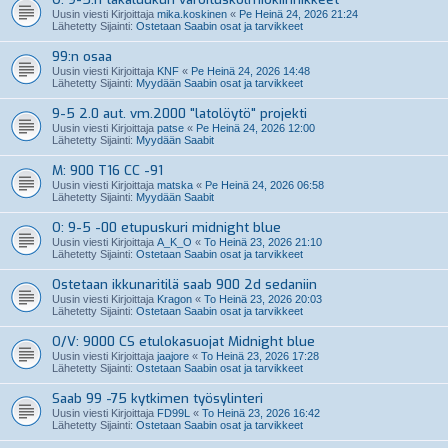
Uusin viesti Kirjoittaja
mika.koskinen
«
Pe Heinä 24, 2026 21:24
Lähetetty Sijainti:
Ostetaan Saabin osat ja tarvikkeet
99:n osaa
Uusin viesti Kirjoittaja
KNF
«
Pe Heinä 24, 2026 14:48
Lähetetty Sijainti:
Myydään Saabin osat ja tarvikkeet
9-5 2.0 aut. vm.2000 "latolöytö" projekti
Uusin viesti Kirjoittaja
patse
«
Pe Heinä 24, 2026 12:00
Lähetetty Sijainti:
Myydään Saabit
M: 900 T16 CC -91
Uusin viesti Kirjoittaja
matska
«
Pe Heinä 24, 2026 06:58
Lähetetty Sijainti:
Myydään Saabit
O: 9-5 -00 etupuskuri midnight blue
Uusin viesti Kirjoittaja
A_K_O
«
To Heinä 23, 2026 21:10
Lähetetty Sijainti:
Ostetaan Saabin osat ja tarvikkeet
Ostetaan ikkunaritilä saab 900 2d sedaniin
Uusin viesti Kirjoittaja
Kragon
«
To Heinä 23, 2026 20:03
Lähetetty Sijainti:
Ostetaan Saabin osat ja tarvikkeet
O/V: 9000 CS etulokasuojat Midnight blue
Uusin viesti Kirjoittaja
jaajore
«
To Heinä 23, 2026 17:28
Lähetetty Sijainti:
Ostetaan Saabin osat ja tarvikkeet
Saab 99 -75 kytkimen työsylinteri
Uusin viesti Kirjoittaja
FD99L
«
To Heinä 23, 2026 16:42
Lähetetty Sijainti:
Ostetaan Saabin osat ja tarvikkeet