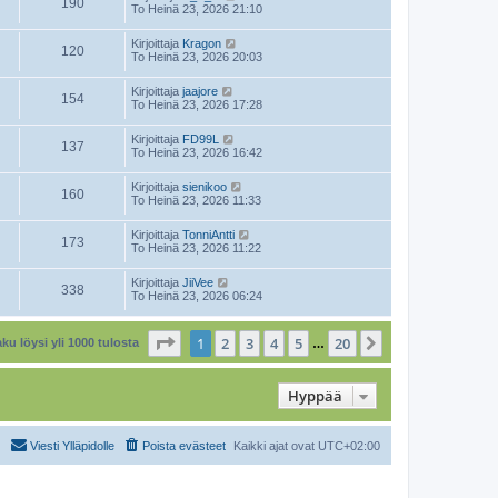
190
To Heinä 23, 2026 21:10
Kirjoittaja
Kragon
120
To Heinä 23, 2026 20:03
Kirjoittaja
jaajore
154
To Heinä 23, 2026 17:28
Kirjoittaja
FD99L
137
To Heinä 23, 2026 16:42
Kirjoittaja
sienikoo
160
To Heinä 23, 2026 11:33
Kirjoittaja
TonniAntti
173
To Heinä 23, 2026 11:22
Kirjoittaja
JiiVee
338
To Heinä 23, 2026 06:24
Sivu
1
/
20
1
2
3
4
5
20
Seuraava
ku löysi yli 1000 tulosta
…
Hyppää
Viesti Ylläpidolle
Poista evästeet
Kaikki ajat ovat
UTC+02:00