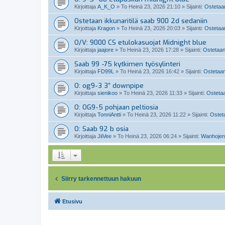
Kirjoittaja
A_K_O
»
To Heinä 23, 2026 21:10
» Sijainti:
Ostetaan
Ostetaan ikkunaritilä saab 900 2d sedaniin
Kirjoittaja
Kragon
»
To Heinä 23, 2026 20:03
» Sijainti:
Ostetaan
O/V: 9000 CS etulokasuojat Midnight blue
Kirjoittaja
jaajore
»
To Heinä 23, 2026 17:28
» Sijainti:
Ostetaan
Saab 99 -75 kytkimen työsylinteri
Kirjoittaja
FD99L
»
To Heinä 23, 2026 16:42
» Sijainti:
Ostetaan
O: og9-3 3” downpipe
Kirjoittaja
sienikoo
»
To Heinä 23, 2026 11:33
» Sijainti:
Ostetaa
O: OG9-5 pohjaan peltiosia
Kirjoittaja
TonniAntti
»
To Heinä 23, 2026 11:22
» Sijainti:
Osteta
O: Saab 92 b osia
Kirjoittaja
JiiVee
»
To Heinä 23, 2026 06:24
» Sijainti:
Wanhojen
Siirry tarkennettuun hakuun
Etusivu