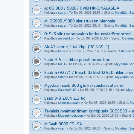
A: OG 900 / 9000? OVIEN IKKUNALASEJA
Kirjoittaja
stara
»
To Elo 06, 2026 18:58
» Sijainti:
Myydään Saab
M: OG900 /9000 sisustuksen pienosia
Kirjoittaja
stara
»
To Elo 06, 2026 18:47
» Sijainti:
Myydään Saab
O: 9-5 viiru xenonvalon korkeussäätömoottori
Kirjoittaja
meverkko
»
To Elo 06, 2026 16:53
» Sijainti:
Ostetaan
Alu43 vanne, 1 tai 2kpl (16" NG9-3)
Kirjoittaja
benicio
»
To Elo 06, 2026 14:39
» Sijainti:
Ostetaan Sa
Saab 9-5 sisätilan puhallinmoottori
Kirjoittaja
MzU
»
To Elo 06, 2026 02:05
» Sijainti:
Myydään Saabi
Saab 5392774 / Bosch 0265202520 rikkinäine
Kirjoittaja
Suap
»
Ke Elo 05, 2026 18:57
» Sijainti:
Myydään Saab
Myydään saab 900 gls kaksoiskaasuttimet
Kirjoittaja
Saabisti6161
»
Ke Elo 05, 2026 17:45
» Sijainti:
Myydä
Saab 9-3 2004 2.2 tid
Kirjoittaja
sinnernotasaint
»
Ke Elo 05, 2026 16:56
» Sijainti:
My
Takaiskunvaimentimen kumipusla 5059530 – so
Kirjoittaja
Musaukkogibson
»
Ke Elo 05, 2026 16:53
» Sijainti:
M:Saab 9000 CS -94
Kirjoittaja
vuari
»
Ke Elo 05, 2026 16:33
» Sijainti:
Myydään Saa