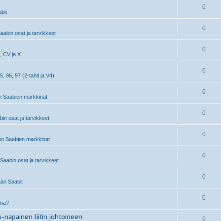
0
bit
0
aabin osat ja tarvikkeet
0
, CV ja X
0
5, 96, 97 (2-tahti ja V4)
0
 Saabien markkinat
0
n osat ja tarvikkeet
0
n Saabien markkinat
0
aabin osat ja tarvikkeet
0
än Saabit
0
inä?
-napainen liitin johtoineen
0