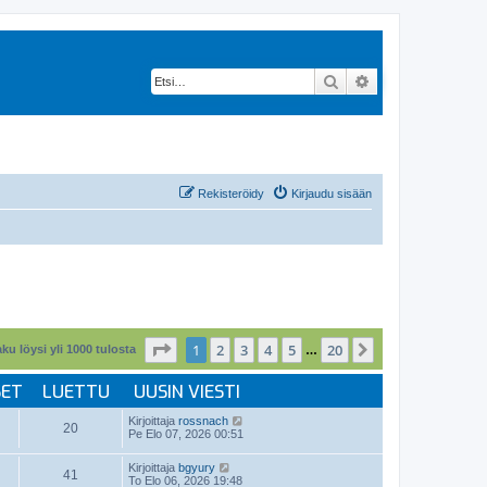
Etsi
Tarkennettu hak
Rekisteröidy
Kirjaudu sisään
Sivu
1
/
20
1
2
3
4
5
20
Seuraava
ku löysi yli 1000 tulosta
…
SET
LUETTU
UUSIN VIESTI
Kirjoittaja
rossnach
20
Pe Elo 07, 2026 00:51
Kirjoittaja
bgyury
41
To Elo 06, 2026 19:48