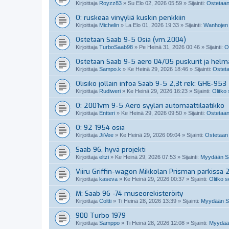
Kirjoittaja
Royzz83
»
Su Elo 02, 2026 05:59
» Sijainti:
Ostetaan
O: ruskeaa vinyyliä kuskin penkkiin
Kirjoittaja
Michelin
»
La Elo 01, 2026 19:33
» Sijainti:
Wanhojen 
Ostetaan Saab 9-5 Osia (vm.2004)
Kirjoittaja
TurboSaab98
»
Pe Heinä 31, 2026 00:46
» Sijainti:
O
Ostetaan Saab 9-5 aero 04/05 puskurit ja helm
Kirjoittaja
Sampo.k
»
Ke Heinä 29, 2026 18:46
» Sijainti:
Osteta
Olisiko jollain infoa Saab 9-5 2,3t rek: GHE-953
Kirjoittaja
Rudiweri
»
Ke Heinä 29, 2026 16:23
» Sijainti:
Olitko
O: 2001vm 9-5 Aero syyläri automaattilaatikko
Kirjoittaja
Entteri
»
Ke Heinä 29, 2026 09:50
» Sijainti:
Ostetaan
O: 92 1954 osia
Kirjoittaja
JiiVee
»
Ke Heinä 29, 2026 09:04
» Sijainti:
Ostetaan 
Saab 96, hyvä projekti
Kirjoittaja
eltzi
»
Ke Heinä 29, 2026 07:53
» Sijainti:
Myydään Sa
Viiru Griffin-wagon Mikkolan Prisman parkissa 
Kirjoittaja
kaseva
»
Ke Heinä 29, 2026 00:37
» Sijainti:
Olitko s
M: Saab 96 -74 museorekisteröity
Kirjoittaja
Coltti
»
Ti Heinä 28, 2026 13:39
» Sijainti:
Myydään S
900 Turbo 1979
Kirjoittaja
Samppo
»
Ti Heinä 28, 2026 12:08
» Sijainti:
Myydään