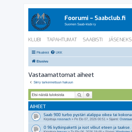
Foorumi – Saabclub.fi
Suomen Saab-klubi ry
KLUBI
TAPAHTUMAT
SAABISTI
JÄSENEKS
Pikalinkit
UKK
Etusivu
Vastaamattomat aiheet
Siirry tarkennettuun hakuun
Etsi
Tarkennettu haku
AIHEET
Saab 900 turbo pystäri alalippa oikea tai kokon
Kirjoittaja
rossnach
»
Pe Elo 07, 2026 00:51
» Sijainti:
Ostetaan
O 96 kytkinpaketti ja isot vilkut eteen ja taakse.
Kirjoittaja
bgyury
»
To Elo 06, 2026 19:48
» Sijainti:
Wanhojen S