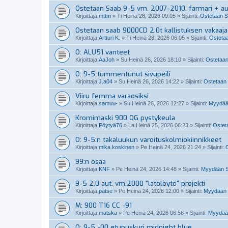
Ostetaan Saab 9-5 vm. 2007-2010, farmari + a
Kirjoittaja
mttm
»
Ti Heinä 28, 2026 09:05
» Sijainti:
Ostetaan S
Ostetaan saab 9000CD 2.0t kallistuksen vakaaja
Kirjoittaja
Artturi K.
»
Ti Heinä 28, 2026 06:05
» Sijainti:
Ostetaa
O: ALU51 vanteet
Kirjoittaja
AaJoh
»
Su Heinä 26, 2026 18:10
» Sijainti:
Ostetaan
O: 9-5 tummentunut sivupeili
Kirjoittaja
J.a04
»
Su Heinä 26, 2026 14:22
» Sijainti:
Ostetaan 
Viiru femma varaosiksi
Kirjoittaja
samuu-
»
Su Heinä 26, 2026 12:27
» Sijainti:
Myydää
Kromimaski 900 OG pystykeula
Kirjoittaja
Pöytyä76
»
La Heinä 25, 2026 06:23
» Sijainti:
Osteta
O: 9-5:n takaluukun varoituskolmiokiinnikkeet
Kirjoittaja
mika.koskinen
»
Pe Heinä 24, 2026 21:24
» Sijainti:
O
99:n osaa
Kirjoittaja
KNF
»
Pe Heinä 24, 2026 14:48
» Sijainti:
Myydään Sa
9-5 2.0 aut. vm.2000 "latolöytö" projekti
Kirjoittaja
patse
»
Pe Heinä 24, 2026 12:00
» Sijainti:
Myydään 
M: 900 T16 CC -91
Kirjoittaja
matska
»
Pe Heinä 24, 2026 06:58
» Sijainti:
Myydään
O: 9-5 -00 etupuskuri midnight blue