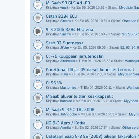
M: Saab 99 GLS 4d -83
Kirjoittaja
vuari
»
Ke Elo 05, 2026 16:26
» Sijainti:
Myydään Saa
Ostan B284 ECU
Kirjoittaja
Sinetra
»
Ke Elo 05, 2026 10:54
» Sijainti:
Ostetaan S
9-3 2006 B284 ECU vika
Kirjoittaja
Sinetra
»
Ke Elo 05, 2026 10:49
» Sijainti:
9-3 SS, SC
Saab 92 Suomessa
Kirjoittaja
JiiVee
»
Ke Elo 05, 2026 09:05
» Sijainti:
92, 93, 94, 9
O: -75 kuuppaan jarrutehostin
Kirjoittaja
Airokolkki
»
Ti Elo 04, 2026 15:32
» Sijainti:
Wanhojen
Purettuna -08 ja -09 diesel koneiset femmat.
Kirjoittaja
Tuha
»
Ti Elo 04, 2026 12:05
» Sijainti:
Myydään Saabi
O: 96 V4
Kirjoittaja
Mastomies
»
Ti Elo 04, 2026 00:11
» Sijainti:
Wanhoje
M:Saab aluvanteitten keskikapselit
Kirjoittaja
hanniee
»
Ma Elo 03, 2026 16:42
» Sijainti:
Myydään S
M: Saab 9-3 SC 1.8t 2008
Kirjoittaja
JohnJocke
»
Ma Elo 03, 2026 16:03
» Sijainti:
Myydä
NG 9-3 Aero / Kotka
Kirjoittaja
Aemilia
»
Su Elo 02, 2026 17:54
» Sijainti:
Olitko se s
Ostetaan Saab 9-3 SS (2003) oikean takavalon 4