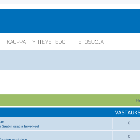
I
KAUPPA
YHTEYSTIEDOT
TIETOSUOJA
Ha
VASTAUK
aan
0
 Saabin osat ja tarvikkeet
0
aabien markkinat