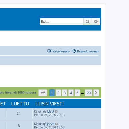
Etsi
Tarkennettu hak
Rekisteröidy
Kirjaudu sisään
Sivu
1
/
20
1
2
3
4
5
20
Seuraava
ku löysi yli 1000 tulosta
…
SET
LUETTU
UUSIN VIESTI
Kirjoittaja
MzU
14
Pe Elo 07, 2026 22:13
Kirjoittaja
jarvri
6
Pe Elo 07, 2026 15:56