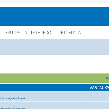
I
KAUPPA
YHTEYSTIEDOT
TIETOSUOJA
Ha
VASTAUK
0
in osat ja tarvikkeet
0
in osat ja tarvikkeet