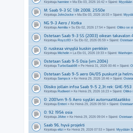
Kirjoittaja
hanniee
»
Ma Elo 03, 2026 16:42
» Sijainti:
Myydään S
M: Saab 9-3 SC 1.8t 2008, 2550e
Kirjoittaja
JohnJocke
»
Ma Elo 03, 2026 16:03
» Sijainti:
Myydä
NG 9-3 Aero / Kotka
Kirjoittaja
Aemilia
»
Su Elo 02, 2026 17:54
» Sijainti:
Olitko se s
Ostetaan Saab 9-3 SS (2003) oikean takavalon 4
Kirjoittaja
Royzz83
»
Su Elo 02, 2026 05:59
» Sijainti:
Ostetaan
O: ruskeaa vinyyliä kuskin penkkiin
Kirjoittaja
Michelin
»
La Elo 01, 2026 19:33
» Sijainti:
Wanhojen 
Ostetaan Saab 9-5 Osia (vm.2004)
Kirjoittaja
TurboSaab98
»
Pe Heinä 31, 2026 00:46
» Sijainti:
O
Ostetaan Saab 9-5 aero 04/05 puskurit ja helm
Kirjoittaja
Sampo.k
»
Ke Heinä 29, 2026 18:46
» Sijainti:
Osteta
Olisiko jollain infoa Saab 9-5 2,3t rek: GHE-953
Kirjoittaja
Rudiweri
»
Ke Heinä 29, 2026 16:23
» Sijainti:
Olitko
O: 2001vm 9-5 Aero syyläri automaattilaatikko
Kirjoittaja
Entteri
»
Ke Heinä 29, 2026 09:50
» Sijainti:
Ostetaan
O: 92 1954 osia
Kirjoittaja
JiiVee
»
Ke Heinä 29, 2026 09:04
» Sijainti:
Ostetaan 
Saab 96, hyvä projekti
Kirjoittaja
eltzi
»
Ke Heinä 29, 2026 07:53
» Sijainti:
Myydään Sa