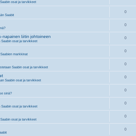
aabin osat ja tarvikkeet
0
än Saabit
0
inä?
-napainen liitin johtoineen
0
 Saabin osat ja tarvikkeet
0
Saabien markkinat
0
stetaan Saabin osat ja tarvikkeet
at
0
an Saabin osat ja tarvikkeet
0
 se sinä?
0
 Saabin osat ja tarvikkeet
0
Saabin osat ja tarvikkeet
0
abit