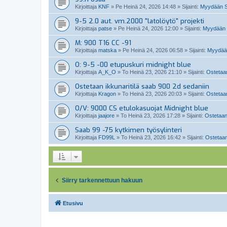
Kirjoittaja
KNF
»
Pe Heinä 24, 2026 14:48
» Sijainti:
Myydään Sa
9-5 2.0 aut. vm.2000 "latolöytö" projekti
Kirjoittaja
patse
»
Pe Heinä 24, 2026 12:00
» Sijainti:
Myydään 
M: 900 T16 CC -91
Kirjoittaja
matska
»
Pe Heinä 24, 2026 06:58
» Sijainti:
Myydään
O: 9-5 -00 etupuskuri midnight blue
Kirjoittaja
A_K_O
»
To Heinä 23, 2026 21:10
» Sijainti:
Ostetaan
Ostetaan ikkunaritilä saab 900 2d sedaniin
Kirjoittaja
Kragon
»
To Heinä 23, 2026 20:03
» Sijainti:
Ostetaan
O/V: 9000 CS etulokasuojat Midnight blue
Kirjoittaja
jaajore
»
To Heinä 23, 2026 17:28
» Sijainti:
Ostetaan
Saab 99 -75 kytkimen työsylinteri
Kirjoittaja
FD99L
»
To Heinä 23, 2026 16:42
» Sijainti:
Ostetaan
Siirry tarkennettuun hakuun
Etusivu