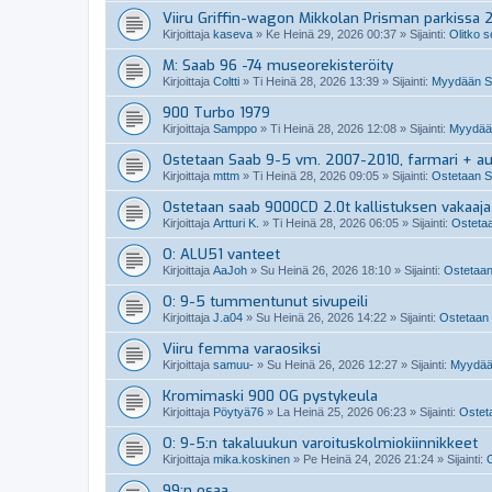
Viiru Griffin-wagon Mikkolan Prisman parkissa 
Kirjoittaja
kaseva
»
Ke Heinä 29, 2026 00:37
» Sijainti:
Olitko s
M: Saab 96 -74 museorekisteröity
Kirjoittaja
Coltti
»
Ti Heinä 28, 2026 13:39
» Sijainti:
Myydään S
900 Turbo 1979
Kirjoittaja
Samppo
»
Ti Heinä 28, 2026 12:08
» Sijainti:
Myydään
Ostetaan Saab 9-5 vm. 2007-2010, farmari + a
Kirjoittaja
mttm
»
Ti Heinä 28, 2026 09:05
» Sijainti:
Ostetaan S
Ostetaan saab 9000CD 2.0t kallistuksen vakaaja
Kirjoittaja
Artturi K.
»
Ti Heinä 28, 2026 06:05
» Sijainti:
Ostetaa
O: ALU51 vanteet
Kirjoittaja
AaJoh
»
Su Heinä 26, 2026 18:10
» Sijainti:
Ostetaan
O: 9-5 tummentunut sivupeili
Kirjoittaja
J.a04
»
Su Heinä 26, 2026 14:22
» Sijainti:
Ostetaan 
Viiru femma varaosiksi
Kirjoittaja
samuu-
»
Su Heinä 26, 2026 12:27
» Sijainti:
Myydää
Kromimaski 900 OG pystykeula
Kirjoittaja
Pöytyä76
»
La Heinä 25, 2026 06:23
» Sijainti:
Osteta
O: 9-5:n takaluukun varoituskolmiokiinnikkeet
Kirjoittaja
mika.koskinen
»
Pe Heinä 24, 2026 21:24
» Sijainti:
O
99:n osaa